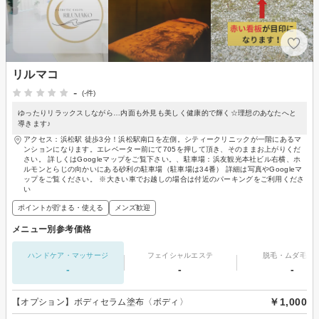
リルマコ
-
(-件)
ゆったりリラックスしながら…内面も外見も美しく健康的で輝く☆理想のあなたへと
導きます♪
アクセス：浜松駅 徒歩3分！浜松駅南口を左側。シティークリニックが一階にあるマ
ンションになります。エレベーター前にて705を押して頂き、そのままお上がりくだ
さい。 詳しくはGoogleマップをご覧下さい。、駐車場：浜友観光本社ビル右横、ホ
ルモンとらじの向かいにある砂利の駐車場（駐車場は34番） 詳細は写真やGoogleマ
ップをご覧ください。 ※大きい車でお越しの場合は付近のパーキングをご利用くださ
い
ポイントが貯まる・使える
メンズ歓迎
メニュー別参考価格
ハンドケア・マッサージ
フェイシャルエステ
脱毛・ムダ毛処
-
-
-
￥1,000
【オプション】ボディセラム塗布〈ボディ〉