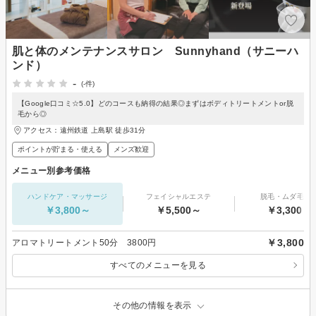
肌と体のメンテナンスサロン Sunnyhand（サニーハ
ンド）
-
(-件)
【Google口コミ☆5.0】どのコースも納得の結果◎まずはボディトリートメントor脱
毛から◎
アクセス：遠州鉄道 上島駅 徒歩31分
ポイントが貯まる・使える
メンズ歓迎
メニュー別参考価格
ハンドケア・マッサージ
フェイシャルエステ
脱毛・ムダ毛処
￥3,800～
￥5,500～
￥3,300～
￥3,800
アロマトリートメント50分 3800円
すべてのメニューを見る
その他の情報を表示