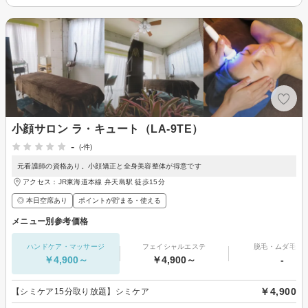
小顔サロン ラ・キュート（LA-9TE）
-
(-件)
元看護師の資格あり。小顔矯正と全身美容整体が得意です
アクセス：JR東海道本線 弁天島駅 徒歩15分
◎ 本日空席あり
ポイントが貯まる・使える
メニュー別参考価格
ハンドケア・マッサージ
フェイシャルエステ
脱毛・ムダ毛処
￥4,900～
￥4,900～
-
￥4,900
【シミケア15分取り放題】シミケア