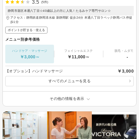
3.5
(5件)
静岡市葵区本通八丁目☆40歳以上の方に人気！たるみケア専門サロン☆
アクセス：静岡鉄道静岡清水線 新静岡駅 徒歩24分 本通八丁目ラペック静岡バス停徒
歩1分
ポイントが貯まる・使える
メニュー別参考価格
ハンドケア・マッサージ
フェイシャルエステ
脱毛・ムダ毛処
￥3,000～
￥11,000～
-
￥3,000
【オプション】ハンドマッサージ
すべてのメニューを見る
その他の情報を表示