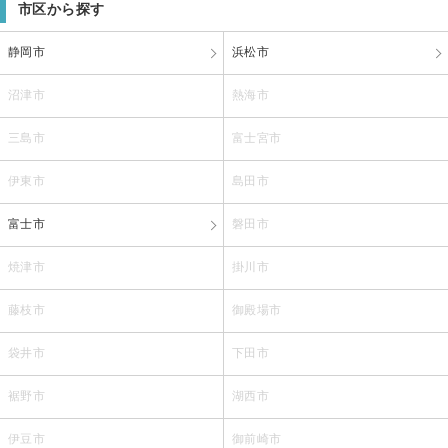
市区から探す
静岡市
浜松市
沼津市
熱海市
三島市
富士宮市
伊東市
島田市
富士市
磐田市
焼津市
掛川市
藤枝市
御殿場市
袋井市
下田市
裾野市
湖西市
伊豆市
御前崎市