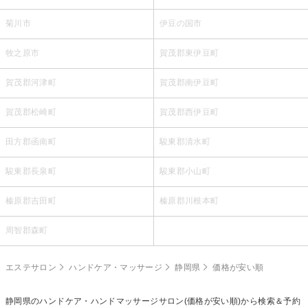
菊川市
伊豆の国市
牧之原市
賀茂郡東伊豆町
賀茂郡河津町
賀茂郡南伊豆町
賀茂郡松崎町
賀茂郡西伊豆町
田方郡函南町
駿東郡清水町
駿東郡長泉町
駿東郡小山町
榛原郡吉田町
榛原郡川根本町
周智郡森町
エステサロン
ハンドケア・マッサージ
静岡県
価格が安い順
静岡県の
ハンドケア・ハンドマッサージ
サロン(価格が安い順)から検索＆予約