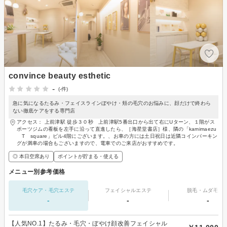
convince beauty esthetic
-
(-件)
急に気になるたるみ・フェイスラインぼやけ・頬の毛穴のお悩みに、顔だけで終わら
ない徹底ケアをする専門店
アクセス： 上前津駅 徒歩３０秒 上前津駅5番出口から出て右にUターン、１階がス
ポーツジムの看板を左手に沿って直進したら、［海星堂書店］様、隣の「kamimaezu
T square」ビル4階にございます。、お車の方には土日祝日は近隣コインパーキン
グが満車の場合もございますので、電車でのご来店がおすすめです。
◎ 本日空席あり
ポイントが貯まる・使える
メニュー別参考価格
毛穴ケア・毛穴エステ
フェイシャルエステ
脱毛・ムダ毛処
-
-
-
【人気NO.1】たるみ・毛穴・ぼやけ顔改善フェイシャル