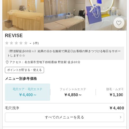
REVISE
-
(-件)
《野並駅徒歩10分♪♪》結果の分かる施術で満足◎お客様の輝きつづける毎日をサポー
トします☆☆
アクセス：名古屋市営地下鉄桜通線 野並駅 徒歩10分
ポイントが貯まる・使える
メニュー別参考価格
毛穴ケア・毛穴エステ
フェイシャルエステ
脱毛・ムダ毛処
￥4,400～
￥4,850～
￥1,100～
￥4,400
毛穴洗浄
すべてのメニューを見る