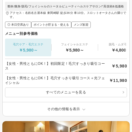
整体/痩身/脱毛/フェイシャルのトータルビューティヘルスケアサロン!"高技術&低価格
アクセス：名鉄名古屋本線 東岡崎駅 徒歩36分 車10分。スロットオータさんの隣りで
す。
◎ 本日空席あり
ポイントが貯まる・使える
メンズ歓迎
メニュー別参考価格
毛穴ケア・毛穴エステ
フェイシャルエステ
脱毛・ムダ毛処
￥5,980～
￥5,980～
￥4,800～
【女性・男性ともにOK！】初回限定！毛穴すっきり吸引コー
￥5,980
ス
【女性・男性ともにOK！】毛穴すっきり吸引コース＋光フェ
￥11,980
イシャル
すべてのメニューを見る
その他の情報を表示