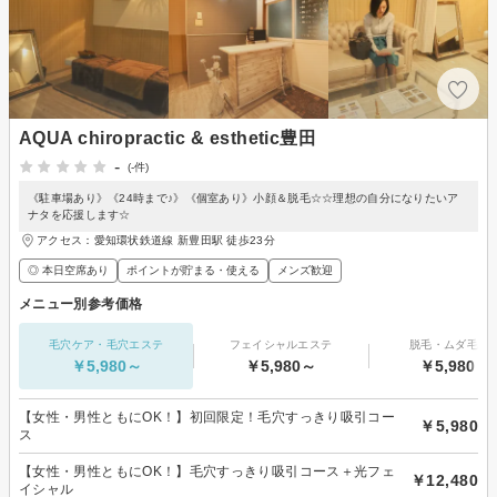
AQUA chiropractic & esthetic豊田
-
(-件)
《駐車場あり》《24時まで♪》《個室あり》小顔＆脱毛☆☆理想の自分になりたいア
ナタを応援します☆
アクセス：愛知環状鉄道線 新豊田駅 徒歩23分
◎ 本日空席あり
ポイントが貯まる・使える
メンズ歓迎
メニュー別参考価格
毛穴ケア・毛穴エステ
フェイシャルエステ
脱毛・ムダ毛処
￥5,980～
￥5,980～
￥5,980～
【女性・男性ともにOK！】初回限定！毛穴すっきり吸引コー
￥5,980
ス
【女性・男性ともにOK！】毛穴すっきり吸引コース＋光フェ
￥12,480
イシャル