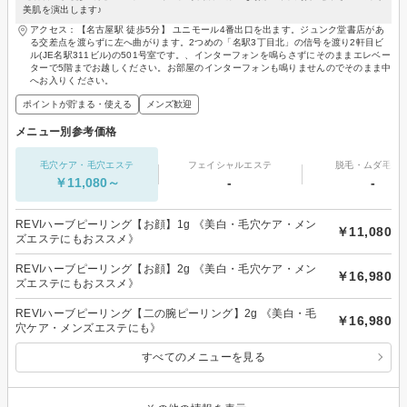
美肌を演出します♪
アクセス：【名古屋駅 徒歩5分】 ユニモール4番出口を出ます。ジュンク堂書店があ
る交差点を渡らずに左へ曲がります。2つめの「名駅3丁目北」の信号を渡り2軒目ビ
ル(JE名駅311ビル)の501号室です。、インターフォンを鳴らさずにそのままエレベー
ターで5階までお越しください。お部屋のインターフォンも鳴りませんのでそのまま中
へお入りください。
ポイントが貯まる・使える
メンズ歓迎
メニュー別参考価格
毛穴ケア・毛穴エステ
フェイシャルエステ
脱毛・ムダ毛処
￥11,080～
-
-
REVIハーブピーリング【お顔】1g 《美白・毛穴ケア・メン
￥11,080
ズエステにもおススメ》
REVIハーブピーリング【お顔】2g 《美白・毛穴ケア・メン
￥16,980
ズエステにもおススメ》
REVIハーブピーリング【二の腕ピーリング】2g 《美白・毛
￥16,980
穴ケア・メンズエステにも》
すべてのメニューを見る