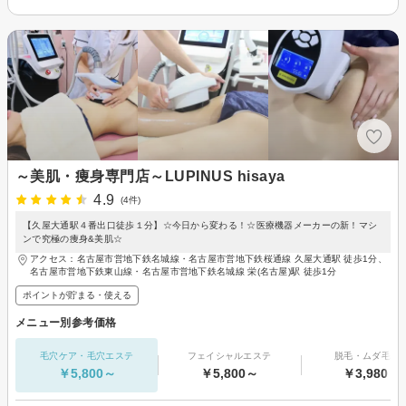
～美肌・痩身専門店～LUPINUS hisaya
4.9
(4件)
【久屋大通駅４番出口徒歩１分】☆今日から変わる！☆医療機器メーカーの新！マシ
ンで究極の痩身&美肌☆
アクセス：名古屋市営地下鉄名城線・名古屋市営地下鉄桜通線 久屋大通駅 徒歩1分、
名古屋市営地下鉄東山線・名古屋市営地下鉄名城線 栄(名古屋)駅 徒歩1分
ポイントが貯まる・使える
メニュー別参考価格
毛穴ケア・毛穴エステ
フェイシャルエステ
脱毛・ムダ毛処
￥5,800～
￥5,800～
￥3,980～