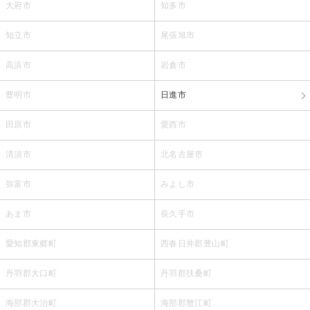
大府市
知多市
知立市
尾張旭市
高浜市
岩倉市
豊明市
日進市
田原市
愛西市
清須市
北名古屋市
弥富市
みよし市
あま市
長久手市
愛知郡東郷町
西春日井郡豊山町
丹羽郡大口町
丹羽郡扶桑町
海部郡大治町
海部郡蟹江町