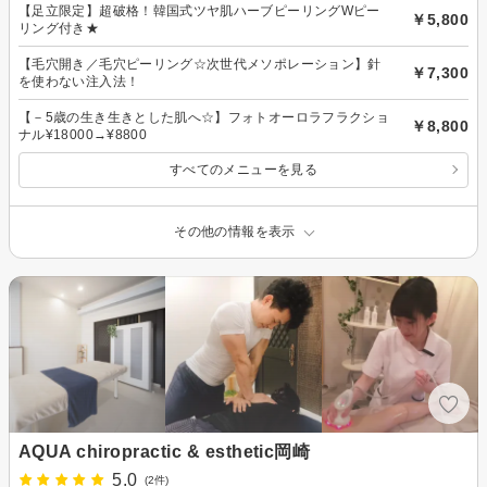
【足立限定】超破格！韓国式ツヤ肌ハーブピーリングWピー
￥5,800
リング付き★
【毛穴開き／毛穴ピーリング☆次世代メソポレーション】針
￥7,300
を使わない注入法！
【－5歳の生き生きとした肌へ☆】フォトオーロラフラクショ
￥8,800
ナル¥18000→¥8800
すべてのメニューを見る
その他の情報を表示
AQUA chiropractic & esthetic岡崎
5.0
(2件)