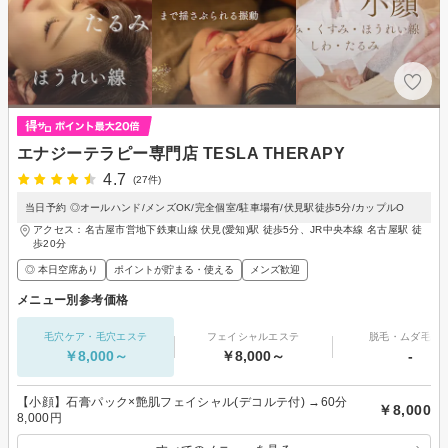
エナジーテラピー専門店 TESLA THERAPY
4.7
(27件)
当日予約 ◎オールハンド/メンズOK/完全個室/駐車場有/伏見駅徒歩5分/カップルO
アクセス：名古屋市営地下鉄東山線 伏見(愛知)駅 徒歩5分、JR中央本線 名古屋駅 徒
歩20分
◎ 本日空席あり
ポイントが貯まる・使える
メンズ歓迎
メニュー別参考価格
毛穴ケア・毛穴エステ
フェイシャルエステ
脱毛・ムダ毛処
￥8,000～
￥8,000～
-
【小顔】石膏パック×艶肌フェイシャル(デコルテ付) →60分
￥8,000
8,000円