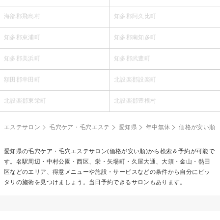
海部郡飛島村
知多郡阿久比町
知多郡東浦町
知多郡南知多町
知多郡美浜町
知多郡武豊町
額田郡幸田町
北設楽郡設楽町
北設楽郡東栄町
北設楽郡豊根村
エステサロン
毛穴ケア・毛穴エステ
愛知県
年中無休
価格が安い順
愛知県の
毛穴ケア・毛穴エステ
サロン(価格が安い順)から検索＆予約が可能で
す。名駅周辺・中村公園・西区、栄・矢場町・久屋大通、大須・金山・熱田
区などのエリア、得意メニューや施設・サービスなどの条件から自分にピッ
タリの施術を見つけましょう。当日予約できるサロンもあります。