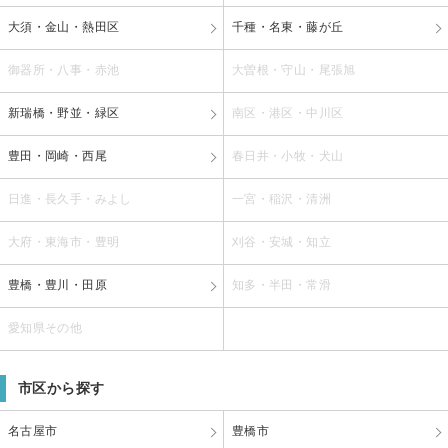
大須・金山・熱田区
千種・名東・藤が丘
御器所・八事・赤池
大曽根・守山・尾張旭
新瑞橋・野並・緑区
南区・港区・中川区
豊田・岡崎・西尾
春日井・小牧・犬山
日進・長久手・みよし
一宮・稲沢・清洲
大府・東海市・豊明
刈谷・安城・知立
豊橋・豊川・田原
知多・半田・常滑
愛知県その他
市区から探す
名古屋市
豊橋市