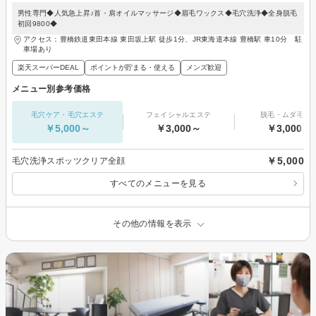
男性専門◆人気急上昇♪首・肩オイルマッサージ◆眉毛ワックス◆毛穴洗浄◆全身脱毛
初回9800◆
アクセス：豊橋鉄道東田本線 東田坂上駅 徒歩1分、JR東海道本線 豊橋駅 車10分 駐
車場あり
楽天スーパーDEAL
ポイントが貯まる・使える
メンズ歓迎
メニュー別参考価格
毛穴ケア・毛穴エステ
フェイシャルエステ
脱毛・ムダ毛処
￥5,000～
￥3,000～
￥3,000～
￥5,000
毛穴洗浄スポッツクリア全顔
すべてのメニューを見る
その他の情報を表示