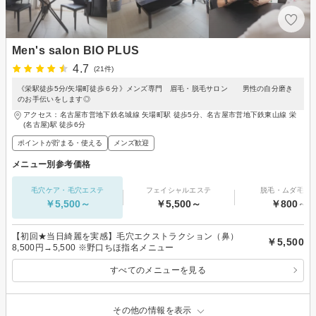
Men's salon BIO PLUS
4.7
(21件)
《栄駅徒歩5分/矢場町徒歩６分》メンズ専門 眉毛・脱毛サロン 男性の自分磨き
のお手伝いをします◎
アクセス：名古屋市営地下鉄名城線 矢場町駅 徒歩5分、名古屋市営地下鉄東山線 栄
(名古屋)駅 徒歩6分
ポイントが貯まる・使える
メンズ歓迎
メニュー別参考価格
毛穴ケア・毛穴エステ
フェイシャルエステ
脱毛・ムダ毛処
￥5,500～
￥5,500～
￥800～
【初回★当日綺麗を実感】毛穴エクストラクション（鼻）
￥5,500
8,500円→5,500 ※野口ちほ指名メニュー
すべてのメニューを見る
その他の情報を表示