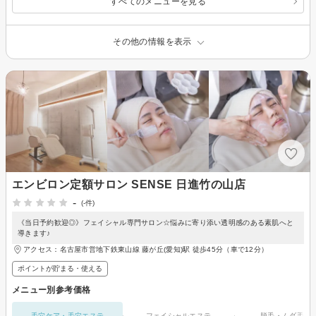
すべてのメニューを見る
その他の情報を表示
エンビロン定額サロン SENSE 日進竹の山店
-
(-件)
《当日予約歓迎◎》フェイシャル専門サロン☆悩みに寄り添い透明感のある素肌へと
導きます♪
アクセス：名古屋市営地下鉄東山線 藤が丘(愛知)駅 徒歩45分（車で12分）
ポイントが貯まる・使える
メニュー別参考価格
毛穴ケア・毛穴エステ
フェイシャルエステ
脱毛・ムダ毛処