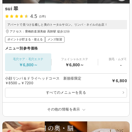
sui 翠
4.5
(1件)
アパートで見つける癒しと美のトータルサロン。リンパ・ネイルのお店！
アクセス：豊橋鉄道渥美線 高師駅 徒歩12分
ポイントが貯まる・使える
メンズ歓迎
メニュー別参考価格
毛穴ケア・毛穴エステ
フェイシャルエステ
脱毛・ムダ毛処
￥6,800～
￥6,800～
-
小顔リンパ＆ドライヘッドコース 新規様限定
￥6,800
￥8500→￥7200
すべてのメニューを見る
その他の情報を表示