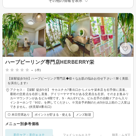
その他の情報を表示
ハーブピーリング専門店HERBERRY栄
-
(-件)
【栄駅徒歩5分】ハーブピーリング専門店◆様々なお肌の悩みお任せ下さい！輝く美肌
を演出します♪
アクセス：【栄駅 徒歩5分】 サカエチカ7番出口からメルサ栄本店を右手側に直進。
最初の交差点を右折し直進、デイリーヤマザキがある交差点を左折。そのまま進みリ
カーマウンテンがあるビル9階です。S・ALLEYビル、ビル左手の自動ドアから入り
インターホンで「902」を押してください。※完全予約制のため5分以上前のご入室は
できません。(伏見駅4番出口)
◎ 本日空席あり
ポイントが貯まる・使える
メンズ歓迎
メニュー別参考価格
毛穴ケア・毛穴エステ
フェイシャルエステ
脱毛・ムダ毛処