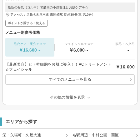
最新の骨気（コルギ）で最高の小顔管理とお肌ケアを☆
アクセス：名鉄名古屋本線 東岡崎駅 徒歩30分(車で10分)
ポイントが貯まる・使える
メニュー別参考価格
毛穴ケア・毛穴エステ
フェイシャルエステ
脱毛・ムダ毛処
￥16,600～
￥6,000～
-
【最新美容】ヒト幹細胞をお肌に導入！！ACトリートメント
￥16,600
☆フェイシャル
すべてのメニューを見る
その他の情報を表示
エリアから探す
栄・矢場町・久屋大通
名駅周辺・中村公園・西区