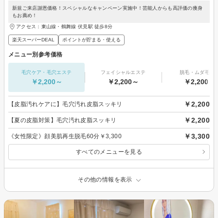
新規ご来店謝恩価格！スペシャルなキャンペーン実施中！芸能人からも高評価の痩身
もお薦め！
アクセス：東山線・鶴舞線 伏見駅 徒歩8分
楽天スーパーDEAL
ポイントが貯まる・使える
メニュー別参考価格
毛穴ケア・毛穴エステ
フェイシャルエステ
脱毛・ムダ毛処
￥2,200～
￥2,200～
￥2,200～
￥2,200
【皮脂汚れケアに】毛穴汚れ皮脂スッキリ
￥2,200
【夏の皮脂対策】毛穴汚れ皮脂スッキリ
￥3,300
《女性限定》顔美肌再生脱毛60分￥3,300
すべてのメニューを見る
その他の情報を表示