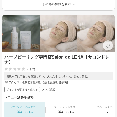
その他の情報を表示
ハーブピーリング専門店Salon de LENA【サロンドレ
ナ】
-
(-件)
美肌ケアに特化した個室サロン。大人女性におすすめ。男性も歓迎。
アクセス：名鉄名古屋本線 名鉄名古屋駅 徒歩5分
ポイントが貯まる・使える
メンズ歓迎
メニュー別参考価格
毛穴ケア・毛穴エステ
フェイシャルエステ
脱毛・ムダ毛処
￥4,900～
￥4,900～
-