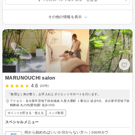
その他の情報を表示
MARUNOUCHI salon
4.6
(22件)
「無理なく体が整う」お手入れとダイエットサポートを行います。
アクセス：名古屋市営地下鉄名城線 久屋大通駅 １番出口 徒歩5分、名古屋市営地下鉄
鶴舞線 丸の内(愛知)駅 徒歩10分
ポイントが貯まる・使える
メンズ歓迎
スペシャルメニュー
何から始めればいいか分からない方へ｜zoomカウ
-
初回