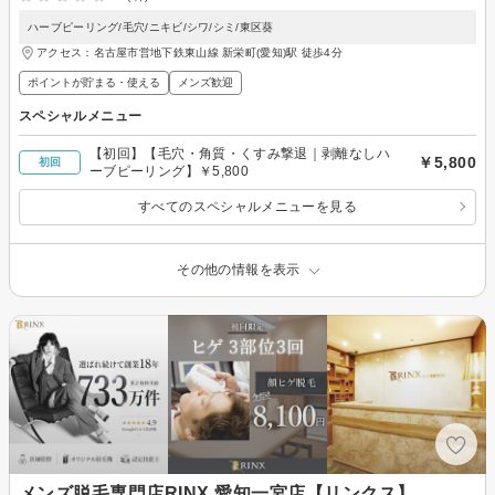
ハーブピーリング/毛穴/ニキビ/シワ/シミ/東区葵
アクセス：名古屋市営地下鉄東山線 新栄町(愛知)駅 徒歩4分
ポイントが貯まる・使える
メンズ歓迎
スペシャルメニュー
【初回】【毛穴・角質・くすみ撃退｜剥離なしハ
￥5,800
初回
ーブピーリング】￥5,800
すべてのスペシャルメニューを見る
その他の情報を表示
メンズ脱毛専門店RINX 愛知一宮店【リンクス】