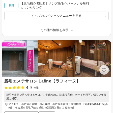
【脱毛初心者歓迎】メンズ脱毛☆パーソナル無料
-
初回
カウンセリング
すべてのスペシャルメニューを見る
その他の情報を表示
脱毛エステサロン Lafine【ラフィーヌ】
4.9
(6件)
脱毛が得意な落ち着けるサロン。子連れOK、駐車場完備、カード利用可。幅広い年齢
層に対応。
アクセス：名古屋市営地下鉄名城線・名古屋市営地下鉄鶴舞線 上前津駅5番出口 徒歩
5分、名古屋市営地下鉄名城線 東別院駅1番出口 徒歩8分