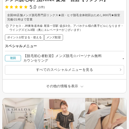
5.0
(1件)
全国88店舗メンズ脱毛専門店リンクス★顔・ヒゲ脱毛全体初回おためし900円★個室
完備/21時まで営業
アクセス：JR東海道本線 尾張一宮駅 徒歩3分。アパホテル様の裏手ビルになります・
ウイングズビル3階（奥にエレベーターがございます）
ポイントが貯まる・使える
メンズ歓迎
スペシャルメニュー
【脱毛初心者歓迎】メンズ脱毛☆パーソナル無料
-
初回
カウンセリング
すべてのスペシャルメニューを見る
その他の情報を表示