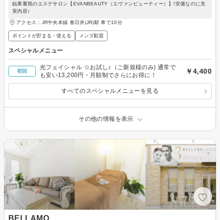
結果重視のエステサロン【EVANBEAUTY（エヴァンビューティー）】!安価なのに充
実内容♪
アクセス：JR中央本線 春日井(JR)駅 車で10分
ポイントが貯まる・使える
メンズ歓迎
スペシャルメニュー
光フェイシャル ☆お試し♪（ご新規様のみ) 通常で
￥4,400
初回
も安い13,200円・月額制でさらにお得に！
すべてのスペシャルメニューを見る
その他の情報を表示
BELLAMO