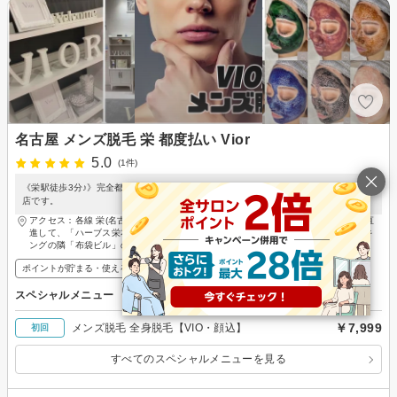
名古屋 メンズ脱毛 栄 都度払い Vior
5.0
(1件)
《栄駅徒歩3分♪》完全都度払い制で通いやすい！明確な料金の韓国肌管理・脱毛のお
店です。
アクセス：各線 栄(名古屋)駅 徒歩3分 栄駅3番出口を出て「テレビ塔」へ向かって直
進して、「ハーブス栄本店」を過ぎた1本目の路地を渡って左に曲がったNPCパーキ
ングの隣「布袋ビル」の6階です。
ポイントが貯まる・使える
メンズ歓迎
スペシャルメニュー
￥7,999
メンズ脱毛 全身脱毛【VIO・顔込】
初回
すべてのスペシャルメニューを見る