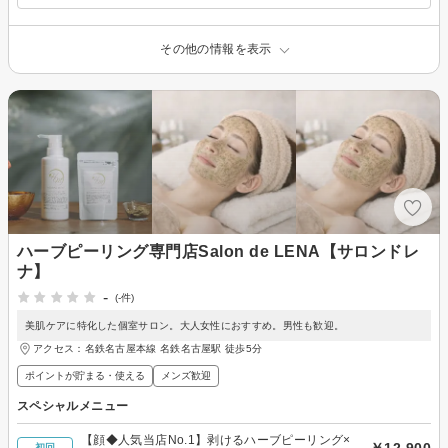
その他の情報を表示
ハーブピーリング専門店Salon de LENA【サロンドレ
ナ】
-
(-件)
美肌ケアに特化した個室サロン。大人女性におすすめ。男性も歓迎。
アクセス：名鉄名古屋本線 名鉄名古屋駅 徒歩5分
ポイントが貯まる・使える
メンズ歓迎
スペシャルメニュー
【顔◆人気当店No.1】剥けるハーブピーリング×
￥12,900
初回