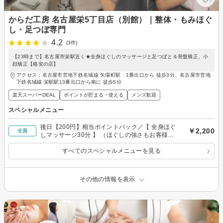
からだ工房 名古屋栄5丁目店（別館）｜整体・もみほぐ
し・足つぼ専門
4.2
(3件)
【23時まで】名古屋市栄駅近く★全身ほぐしのマッサージと足つぼと＆骨盤矯正、小
顔矯正【格安の店】
アクセス：名古屋市営地下鉄名城線 矢場町駅 1番出口から 徒歩3分、名古屋市営地
下鉄名城線 栄駅駅13番出口から南に 徒歩5分
楽天スーパーDEAL
ポイントが貯まる・使える
メンズ歓迎
スペシャルメニュー
後日【200円】相当ポイントバック／【 全身ほぐ
￥2,200
全員
しマッサージ30分 】 （ほぐしの強さもお客様の
お好みに合わせて調整・部分）
すべてのスペシャルメニューを見る
その他の情報を表示