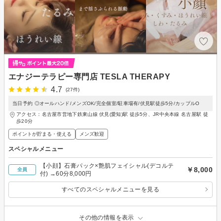
エナジーテラピー専門店 TESLA THERAPY
4.7
(27件)
当日予約 ◎オールハンド/メンズOK/完全個室/駐車場有/伏見駅徒歩5分/カップルO
アクセス：名古屋市営地下鉄東山線 伏見(愛知)駅 徒歩5分、JR中央本線 名古屋駅 徒
歩20分
ポイントが貯まる・使える
メンズ歓迎
スペシャルメニュー
【小顔】石膏パック×艶肌フェイシャル(デコルテ
￥8,000
全員
付) →60分8,000円
すべてのスペシャルメニューを見る
その他の情報を表示