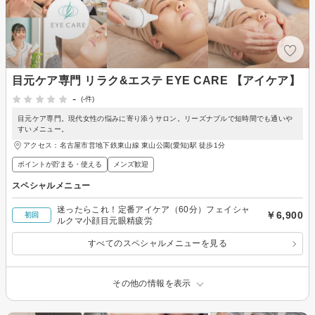
目元ケア専門 リラク&エステ EYE CARE 【アイケア】
-
(-件)
目元ケア専門。現代女性の悩みに寄り添うサロン。リーズナブルで短時間でも通いや
すいメニュー。
アクセス：名古屋市営地下鉄東山線 東山公園(愛知)駅 徒歩1分
ポイントが貯まる・使える
メンズ歓迎
スペシャルメニュー
迷ったらこれ！定番アイケア（60分）フェイシャ
￥6,900
初回
ルクマ小顔目元眼精疲労
すべてのスペシャルメニューを見る
その他の情報を表示