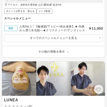
アクセス：名鉄名古屋本線 山王(愛知)駅 徒歩3分
ポイントが貯まる・使える
メンズ歓迎
スペシャルメニュー
人気No.1！【敏感肌/アトピー/赤み改善】★ 内側
￥11,000
初回
から潤う水光肌へ★クリスティーナ/アンストレス
すべてのスペシャルメニューを見る
その他の情報を表示
LUNEA
-
(-件)