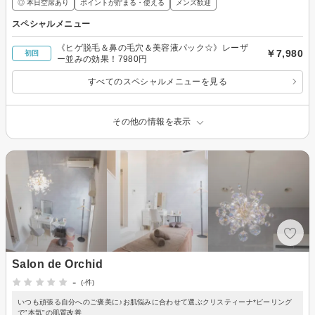
◎ 本日空席あり
ポイントが貯まる・使える
メンズ歓迎
スペシャルメニュー
《ヒゲ脱毛＆鼻の毛穴＆美容液パック☆》レーザ
￥7,980
初回
ー並みの効果！7980円
すべてのスペシャルメニューを見る
その他の情報を表示
Salon de Orchid
-
(-件)
いつも頑張る自分へのご褒美に♪お肌悩みに合わせて選ぶクリスティーナ*ピーリング
で"本気"の肌質改善