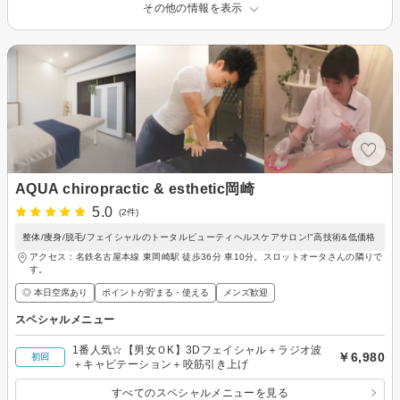
その他の情報を表示
AQUA chiropractic & esthetic岡崎
5.0
(2件)
整体/痩身/脱毛/フェイシャルのトータルビューティヘルスケアサロン!"高技術&低価格
アクセス：名鉄名古屋本線 東岡崎駅 徒歩36分 車10分。スロットオータさんの隣りで
す。
◎ 本日空席あり
ポイントが貯まる・使える
メンズ歓迎
スペシャルメニュー
1番人気☆【男女ＯK】3Dフェイシャル＋ラジオ波
￥6,980
初回
＋キャビテーション＋咬筋引き上げ
すべてのスペシャルメニューを見る