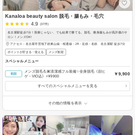
Kanaloa beauty salon 脱毛・腸もみ・毛穴
4.9
(37件)
名古屋駅徒歩7分！医療じゃない、でも結果で勝てる。脱毛、痩身腸もみが高評価のサ
ロン！メンズOK!
アクセス：名古屋市営地下鉄東山線・桜通線・JR・近鉄・名鉄 名古屋駅 徒歩7分
ポイントが貯まる・使える
メンズ歓迎
スペシャルメニュー
メンズ脱毛💪🏽清潔感フル装備✨全身脱毛《顔ヒ
￥9,900
初回
ゲ・VIO込》⚡️¥9900
すべてのスペシャルメニューを見る
その他の情報を表示