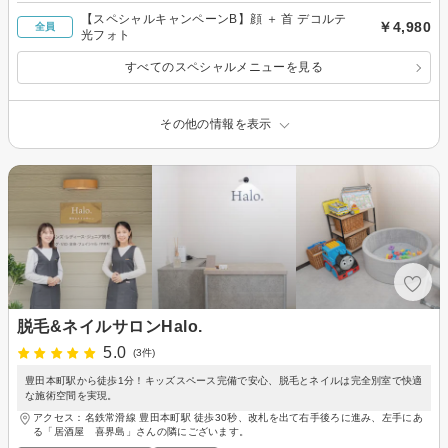
【スペシャルキャンペーンB】顔 ＋ 首 デコルテ
￥4,980
全員
光フォト
すべてのスペシャルメニューを見る
その他の情報を表示
脱毛&ネイルサロンHalo.
5.0
(3件)
豊田本町駅から徒歩1分！キッズスペース完備で安心、脱毛とネイルは完全別室で快適
な施術空間を実現。
アクセス：名鉄常滑線 豊田本町駅 徒歩30秒、改札を出て右手後ろに進み、左手にあ
る「居酒屋 喜界島」さんの隣にございます。