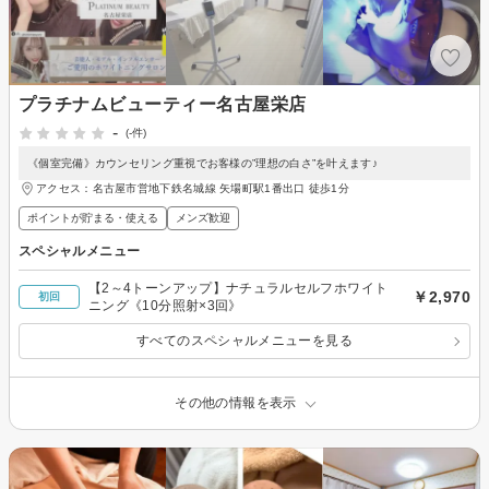
プラチナムビューティー名古屋栄店
-
(-件)
《個室完備》カウンセリング重視でお客様の”理想の白さ”を叶えます♪
アクセス：名古屋市営地下鉄名城線 矢場町駅1番出口 徒歩1分
ポイントが貯まる・使える
メンズ歓迎
スペシャルメニュー
【2～4トーンアップ】ナチュラルセルフホワイト
￥2,970
初回
ニング《10分照射×3回》
すべてのスペシャルメニューを見る
その他の情報を表示