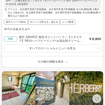
背中・二の腕も変わる！ニキビケア＆ハーブピーリング専門【背中ハーブピーリング
¥13200】2回使用可
アクセス：名古屋市営地下鉄桜通線、名古屋市営地下鉄鶴舞線 丸の内(愛知)駅 8番出
口より徒歩1分、名古屋市営地下鉄桜通線、名古屋市営地下鉄鶴舞線 丸の内(愛知)駅 8
番出口より徒歩1分
楽天スーパーDEAL
ポイントが貯まる・使える
メンズ歓迎
スペシャルメニュー
後日【800円】相当ポイントバック／【ニキビケ
￥8,800
初回
ア】REVIハーブピーリング+お悩み別クリームパ
ック★凸凹なくす！肌荒れ跡にも￥8800
すべてのスペシャルメニューを見る
その他の情報を表示