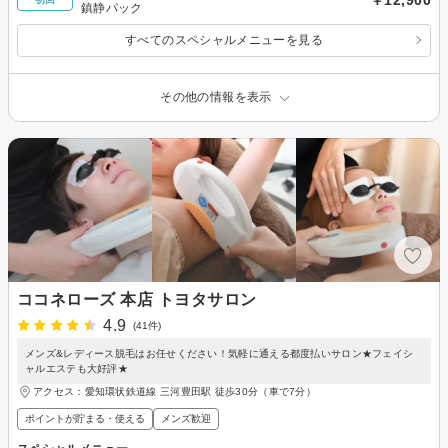
鎮静パック
すべてのスペシャルメニューを見る
その他の情報を表示
ココネローズ 本店 トヨタサロン
4.9
(41件)
メンズ&レディース脱毛はお任せください！気軽に通える都度払いサロン★フェイシ
ャルエステも大好評★
アクセス：愛知環状鉄道線 三河豊田駅 徒歩30分（車で7分）
ポイントが貯まる・使える
メンズ歓迎