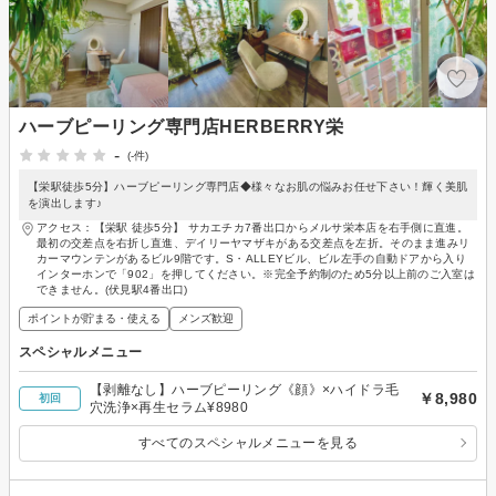
ハーブピーリング専門店HERBERRY栄
-
(-件)
【栄駅徒歩5分】ハーブピーリング専門店◆様々なお肌の悩みお任せ下さい！輝く美肌
を演出します♪
アクセス：【栄駅 徒歩5分】 サカエチカ7番出口からメルサ栄本店を右手側に直進。
最初の交差点を右折し直進、デイリーヤマザキがある交差点を左折。そのまま進みリ
カーマウンテンがあるビル9階です。S・ALLEYビル、ビル左手の自動ドアから入り
インターホンで「902」を押してください。※完全予約制のため5分以上前のご入室は
できません。(伏見駅4番出口)
ポイントが貯まる・使える
メンズ歓迎
スペシャルメニュー
【剥離なし】ハーブピーリング《顔》×ハイドラ毛
￥8,980
初回
穴洗浄×再生セラム¥8980
すべてのスペシャルメニューを見る