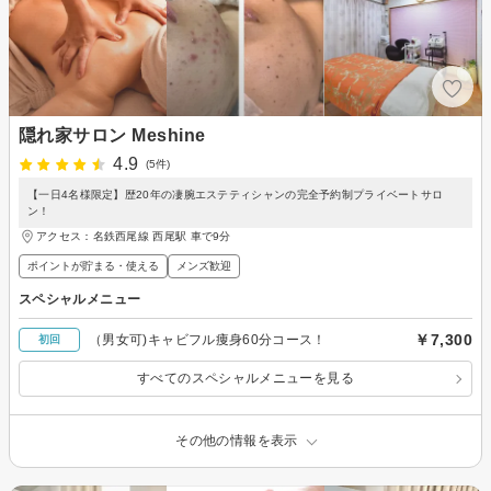
隠れ家サロン Meshine
4.9
(5件)
【一日4名様限定】歴20年の凄腕エステティシャンの完全予約制プライベートサロ
ン！
アクセス：名鉄西尾線 西尾駅 車で9分
ポイントが貯まる・使える
メンズ歓迎
スペシャルメニュー
￥7,300
（男女可)キャビフル痩身60分コース！
初回
すべてのスペシャルメニューを見る
その他の情報を表示