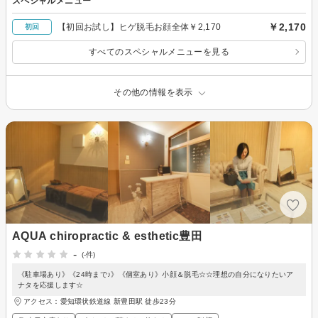
スペシャルメニュー
￥2,170
【初回お試し】ヒゲ脱毛お顔全体￥2,170
初回
すべてのスペシャルメニューを見る
その他の情報を表示
AQUA chiropractic & esthetic豊田
-
(-件)
《駐車場あり》《24時まで♪》《個室あり》小顔＆脱毛☆☆理想の自分になりたいア
ナタを応援します☆
アクセス：愛知環状鉄道線 新豊田駅 徒歩23分