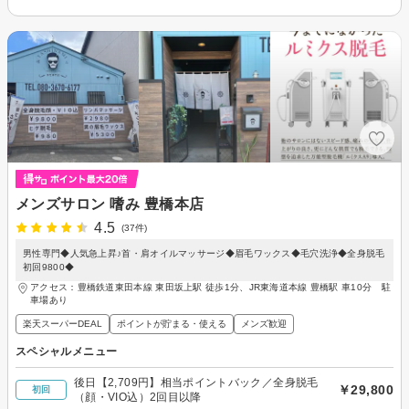
メンズサロン 嗜み 豊橋本店
4.5
(37件)
男性専門◆人気急上昇♪首・肩オイルマッサージ◆眉毛ワックス◆毛穴洗浄◆全身脱毛
初回9800◆
アクセス：豊橋鉄道東田本線 東田坂上駅 徒歩1分、JR東海道本線 豊橋駅 車10分 駐
車場あり
楽天スーパーDEAL
ポイントが貯まる・使える
メンズ歓迎
スペシャルメニュー
後日【2,709円】相当ポイントバック／全身脱毛
￥29,800
初回
（顔・VIO込）2回目以降