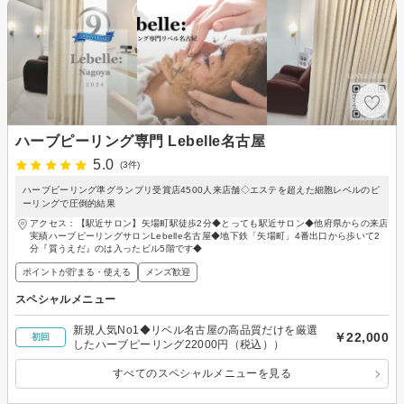
ハーブピーリング専門 Lebelle名古屋
5.0
(3件)
ハーブピーリング準グランプリ受賞店4500人来店舗◇エステを超えた細胞レベルのピ
ーリングで圧倒的結果
アクセス：【駅近サロン】矢場町駅徒歩2分◆とっても駅近サロン◆他府県からの来店
実績ハーブピーリングサロンLebelle名古屋◆地下鉄「矢場町」4番出口から歩いて2
分『質うえだ』のは入ったビル5階です◆
ポイントが貯まる・使える
メンズ歓迎
スペシャルメニュー
新規人気No1◆リベル名古屋の高品質だけを厳選
￥22,000
初回
したハーブピーリング22000円（税込））
すべてのスペシャルメニューを見る