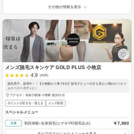
その他の情報を表示
メンズ脱毛スキンケア GOLD PLUS 小牧店
4.9
(30件)
脱毛男子、急増中！！【小牧駅から車で6分】脱毛デビューの方も安心☆憧れのツルツ
ルスベスベボディに♪
アクセス：名鉄小牧線 小牧駅 徒歩21分
ポイントが貯まる・使える
メンズ歓迎
スペシャルメニュー
￥7,980
初回体験♪全身脱毛(ヒゲ＆VIO脱毛込み)
全員
すべてのスペシャルメニューを見る