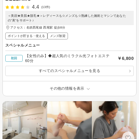
4.4
(13件)
＜美顔★美肌★脱毛★＞レディースも☆メンズも☆熟練した施術とマシンであなた
の”美”をサポート♪
アクセス：名鉄西尾線 西尾駅 徒歩8分
ポイントが貯まる・使える
メンズ歓迎
スペシャルメニュー
【女性のみ】◆超人気のミラクル光フォトエステ
￥6,800
初回
60分
すべてのスペシャルメニューを見る
その他の情報を表示