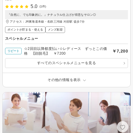
5.0
(1件)
『自然に、でも印象的に。』ナチュラル仕上げが得意なサロン◎
アクセス：JR東海道本線・名鉄三河線 刈谷駅 徒歩7分
ポイントが貯まる・使える
メンズ歓迎
スペシャルメニュー
☆2回目以降都度払い☆レディース ずっとこの価
￥7,200
リピート
格 【顔脱毛】 ￥7200
すべてのスペシャルメニューを見る
その他の情報を表示