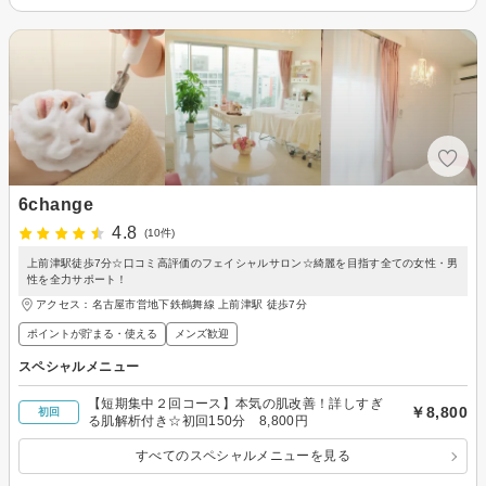
6change
4.8
(10件)
上前津駅徒歩7分☆口コミ高評価のフェイシャルサロン☆綺麗を目指す全ての女性・男
性を全力サポート！
アクセス：名古屋市営地下鉄鶴舞線 上前津駅 徒歩7分
ポイントが貯まる・使える
メンズ歓迎
スペシャルメニュー
【短期集中２回コース】本気の肌改善！詳しすぎ
￥8,800
初回
る肌解析付き☆初回150分 8,800円
すべてのスペシャルメニューを見る