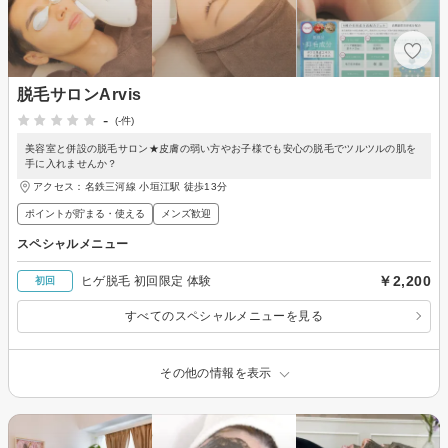
脱毛サロンArvis
-
(-件)
美容室と併設の脱毛サロン★皮膚の弱い方やお子様でも安心の脱毛でツルツルの肌を
手に入れませんか？
アクセス：名鉄三河線 小垣江駅 徒歩13分
ポイントが貯まる・使える
メンズ歓迎
スペシャルメニュー
￥2,200
ヒゲ脱毛 初回限定 体験
初回
すべてのスペシャルメニューを見る
その他の情報を表示