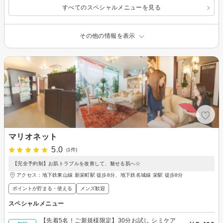
すべてのスペシャルメニューを見る
その他の情報を表示
マリオネット
5.0
(1件)
【完全予約制】お肌トラブルを改善して、魅せる肌へ☆
アクセス：地下鉄東山線 新栄町駅 徒歩8分、地下鉄名城線 栄駅 徒歩8分
ポイントが貯まる・使える
メンズ歓迎
スペシャルメニュー
【先着5名！ご新規様限定】30分お試し シミケア