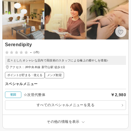
Serendipity
-
(-件)
広々としたオシャレな店内で高技術のスタッフによる極上の癒やしを堪能♪
アクセス：JR中央本線 新守山駅 徒歩1分
ポイントが貯まる・使える
メンズ歓迎
スペシャルメニュー
￥2,980
☆次世代整体
初回
すべてのスペシャルメニューを見る
その他の情報を表示