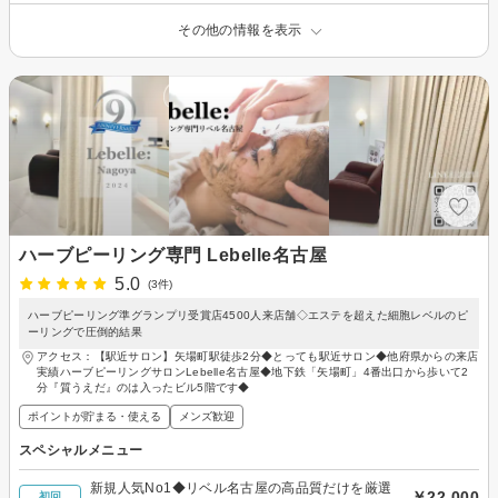
その他の情報を表示
ハーブピーリング専門 Lebelle名古屋
5.0
(3件)
ハーブピーリング準グランプリ受賞店4500人来店舗◇エステを超えた細胞レベルのピ
ーリングで圧倒的結果
アクセス：【駅近サロン】矢場町駅徒歩2分◆とっても駅近サロン◆他府県からの来店
実績ハーブピーリングサロンLebelle名古屋◆地下鉄「矢場町」4番出口から歩いて2
分『質うえだ』のは入ったビル5階です◆
ポイントが貯まる・使える
メンズ歓迎
スペシャルメニュー
新規人気No1◆リベル名古屋の高品質だけを厳選
￥22,000
初回