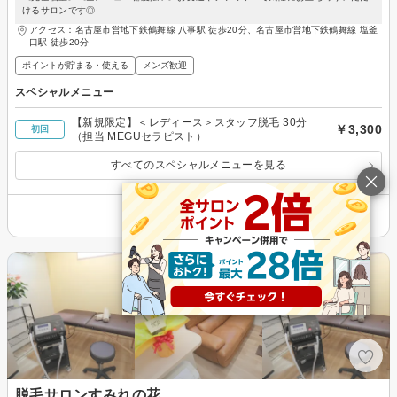
けるサロンです◎
アクセス：名古屋市営地下鉄鶴舞線 八事駅 徒歩20分、名古屋市営地下鉄鶴舞線 塩釜
口駅 徒歩20分
ポイントが貯まる・使える
メンズ歓迎
スペシャルメニュー
【新規限定】＜レディース＞スタッフ脱毛 30分
￥3,300
初回
（担当 MEGUセラピスト）
すべてのスペシャルメニューを見る
その他の情報を表示
脱毛サロンすみれの花