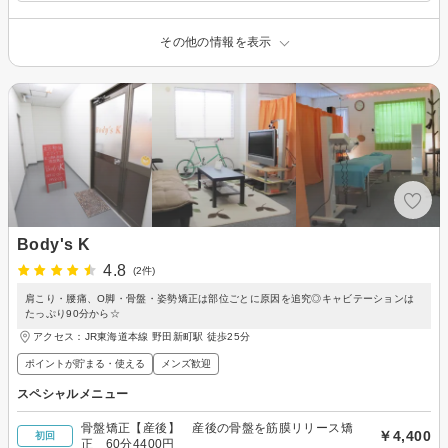
その他の情報を表示
Body's K
4.8
(2件)
肩こり・腰痛、O脚・骨盤・姿勢矯正は部位ごとに原因を追究◎キャビテーションは
たっぷり90分から☆
アクセス：JR東海道本線 野田新町駅 徒歩25分
ポイントが貯まる・使える
メンズ歓迎
スペシャルメニュー
骨盤矯正【産後】 産後の骨盤を筋膜リリース矯
￥4,400
初回
正 60分4400円