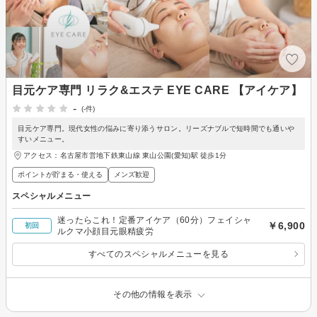
目元ケア専門 リラク&エステ EYE CARE 【アイケア】
-
(-件)
目元ケア専門。現代女性の悩みに寄り添うサロン。リーズナブルで短時間でも通いや
すいメニュー。
アクセス：名古屋市営地下鉄東山線 東山公園(愛知)駅 徒歩1分
ポイントが貯まる・使える
メンズ歓迎
スペシャルメニュー
迷ったらこれ！定番アイケア（60分）フェイシャ
￥6,900
初回
ルクマ小顔目元眼精疲労
すべてのスペシャルメニューを見る
その他の情報を表示