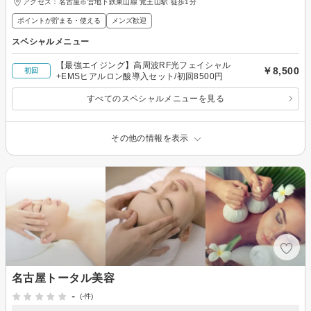
アクセス：名古屋市営地下鉄東山線 覚王山駅 徒歩1分
ポイントが貯まる・使える
メンズ歓迎
スペシャルメニュー
【最強エイジング】高周波RF光フェイシャル
￥8,500
初回
+EMSヒアルロン酸導入セット/初回8500円
すべてのスペシャルメニューを見る
その他の情報を表示
名古屋トータル美容
-
(-件)