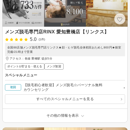
メンズ脱毛専門店RINX 愛知豊橋店【リンクス】
5.0
(1件)
全国88店舗メンズ脱毛専門店リンクス★顔・ヒゲ脱毛全体初回おためし900円★個室
完備/21時まで営業
アクセス：各線 豊橋駅 徒歩5分
ポイントが貯まる・使える
メンズ歓迎
スペシャルメニュー
【脱毛初心者歓迎】メンズ脱毛☆パーソナル無料
-
初回
カウンセリング
すべてのスペシャルメニューを見る
その他の情報を表示