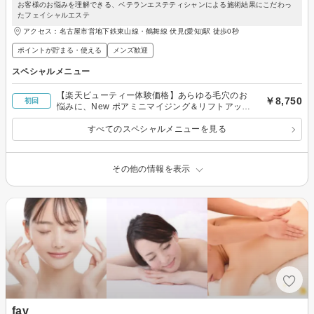
お客様のお悩みを理解できる、ベテランエステティシャンによる施術結果にこだわっ
たフェイシャルエステ
アクセス：名古屋市営地下鉄東山線・鶴舞線 伏見(愛知)駅 徒歩0秒
ポイントが貯まる・使える
メンズ歓迎
スペシャルメニュー
【楽天ビューティー体験価格】あらゆる毛穴のお
￥8,750
初回
悩みに、New ポアミニマイジング＆リフトアップ
1回
すべてのスペシャルメニューを見る
その他の情報を表示
fav