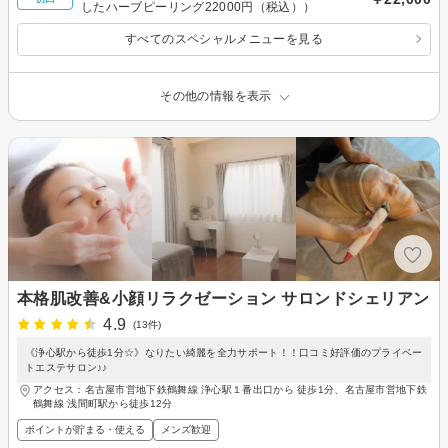
したハーブピーリング22000円（税込））
すべてのスペシャルメニューを見る
その他の情報を表示
本格肌改善&小顔リラクゼーション サロンドシェリアン
4.9
(13件)
《浄心駅から徒歩1分☆》なりたい綺麗を全力サポート！！口コミ好評価のプライベー
トエステサロン♪♪
アクセス：名古屋市営地下鉄鶴舞線 浄心駅１番出口から 徒歩1分、名古屋市営地下鉄
鶴舞線 浅間町駅から徒歩12分
ポイントが貯まる・使える
メンズ歓迎