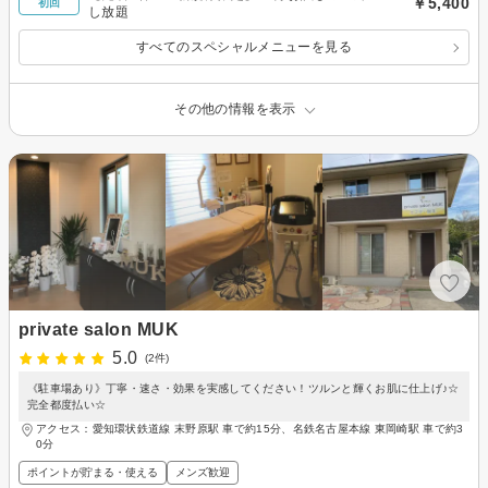
￥5,400
初回
し放題
すべてのスペシャルメニューを見る
その他の情報を表示
private salon MUK
5.0
(2件)
《駐車場あり》丁寧・速さ・効果を実感してください！ツルンと輝くお肌に仕上げ♪☆
完全都度払い☆
アクセス：愛知環状鉄道線 末野原駅 車で約15分、名鉄名古屋本線 東岡崎駅 車で約3
0分
ポイントが貯まる・使える
メンズ歓迎