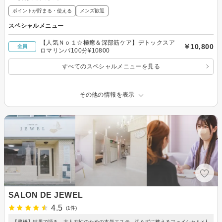
ポイントが貯まる・使える
メンズ歓迎
スペシャルメニュー
【人気Ｎｏ１☆極癒＆深部筋ケア】デトックスア
￥10,800
全員
ロマリンパ100分¥10800
すべてのスペシャルメニューを見る
その他の情報を表示
SALON DE JEWEL
4.5
(1件)
【豊橋】結果で語る、大人女性のための本気エステ。切らずに整えるフェイシャル×人