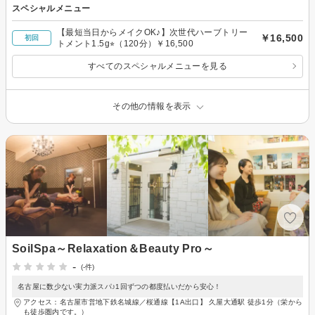
スペシャルメニュー
【最短当日からメイクOK♪】次世代ハーブトリー
￥16,500
初回
トメント1.5g⭐︎（120分）￥16,500
すべてのスペシャルメニューを見る
その他の情報を表示
SoilSpa～Relaxation＆Beauty Pro～
-
(-件)
名古屋に数少ない実力派スパ♪1回ずつの都度払いだから安心！
アクセス：名古屋市営地下鉄名城線／桜通線【1A出口】 久屋大通駅 徒歩1分（栄から
も徒歩圏内です。）