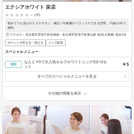
エクシアホワイト 栄店
-
(-件)
初めてでも安心のエステサロン。幅広い年齢層がリラックスできる空間。子連れOKで
便利。
アクセス：名古屋市営地下鉄名城線・名古屋市営地下鉄東山線 栄(名古屋)駅 徒歩3分
ポイントが貯まる・使える
メンズ歓迎
スペシャルメニュー
なんと￥5で大人気セルフホワイトニング9分×2セ
￥5
初回
ット
すべてのスペシャルメニューを見る
その他の情報を表示