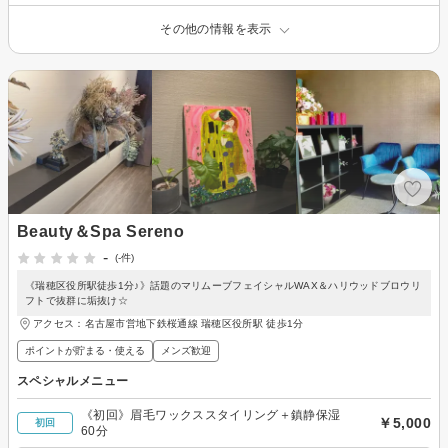
その他の情報を表示
Beauty＆Spa Sereno
-
(-件)
《瑞穂区役所駅徒歩1分♪》話題のマリムーブフェイシャルWAX＆ハリウッドブロウリ
フトで抜群に垢抜け☆
アクセス：名古屋市営地下鉄桜通線 瑞穂区役所駅 徒歩1分
ポイントが貯まる・使える
メンズ歓迎
スペシャルメニュー
《初回》眉毛ワックススタイリング＋鎮静保湿
￥5,000
初回
60分