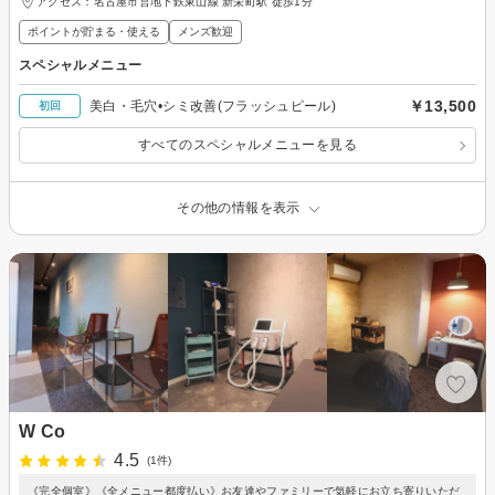
アクセス：名古屋市営地下鉄東山線 新栄町駅 徒歩1分
ポイントが貯まる・使える
メンズ歓迎
スペシャルメニュー
￥13,500
美白・毛穴•シミ改善(フラッシュピール)
初回
すべてのスペシャルメニューを見る
その他の情報を表示
W Co
4.5
(1件)
《完全個室》《全メニュー都度払い》お友達やファミリーで気軽にお立ち寄りいただ