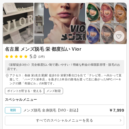
名古屋 メンズ脱毛 栄 都度払い Vior
5.0
(1件)
《栄駅徒歩3分♪》完全都度払い制で通いやすい！明確な料金の韓国肌管理・脱毛のお
店です。
アクセス：各線 栄(名古屋)駅 徒歩3分 栄駅3番出口を出て「テレビ塔」へ向かって直
進して、「ハーブス栄本店」を過ぎた1本目の路地を渡って左に曲がったNPCパーキ
ングの隣「布袋ビル」の6階です。
ポイントが貯まる・使える
メンズ歓迎
スペシャルメニュー
￥7,999
メンズ脱毛 全身脱毛【VIO・顔込】
初回
すべてのスペシャルメニューを見る