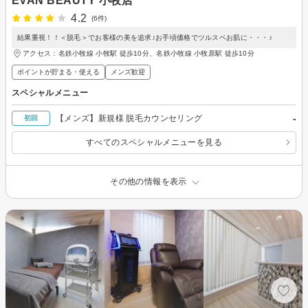
EVAN BEAUTY 小牧店
4.2
(6件)
結果重視！！＜脱毛＞でお客様の美を追求♪お手頃価格でツルスベお肌に・・・♪
アクセス：名鉄小牧線 小牧駅 徒歩10分、名鉄小牧線 小牧原駅 徒歩10分
ポイントが貯まる・使える
メンズ歓迎
スペシャルメニュー
-
【メンズ】新規様 脱毛カウンセリング
初回
すべてのスペシャルメニューを見る
その他の情報を表示