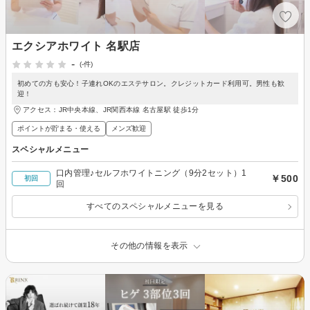
エクシアホワイト 名駅店
-
(-件)
初めての方も安心！子連れOKのエステサロン。クレジットカード利用可。男性も歓
迎！
アクセス：JR中央本線、JR関西本線 名古屋駅 徒歩1分
ポイントが貯まる・使える
メンズ歓迎
スペシャルメニュー
口内管理♪セルフホワイトニング（9分2セット）1
￥500
初回
回
すべてのスペシャルメニューを見る
その他の情報を表示