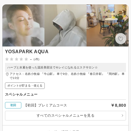
YOSAPARK AQUA
-
(-件)
ハーブと水素を使った温浴美容法でキレイになれるエステサロン☆
アクセス：名鉄小牧線 『牛山駅』 車で9分、名鉄小牧線 『春日井駅』 『間内駅』 車
で10分
ポイントが貯まる・使える
スペシャルメニュー
￥8,800
【初回】プレミアムコース
初回
すべてのスペシャルメニューを見る