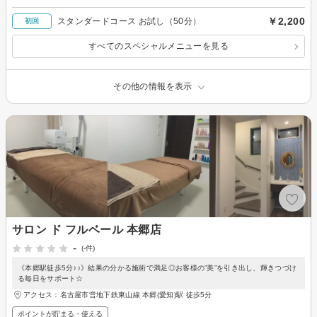
￥2,200
スタンダードコース お試し（50分）
初回
すべてのスペシャルメニューを見る
その他の情報を表示
サロン ド フルベール 本郷店
-
(-件)
《本郷駅徒歩5分♪♪》結果の分かる施術で満足◎お客様の”美”を引き出し、輝きつづけ
る毎日をサポート☆
アクセス：名古屋市営地下鉄東山線 本郷(愛知)駅 徒歩5分
ポイントが貯まる・使える