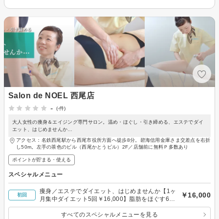
Salon de NOEL 西尾店
-
(-件)
大人女性の痩身＆エイジング専門サロン。温め・ほぐし・引き締める、エステでダイ
エット、はじめませんか…
アクセス：名鉄西尾駅から西尾市役所方面へ徒歩8分。碧海信用金庫さま交差点を右折
し50m。左手の茶色のビル（西尾かとうビル）2F／店舗前に無料Ｐ多数あり
ポイントが貯まる・使える
スペシャルメニュー
痩身／エステでダイエット、はじめませんか【1ヶ
￥16,000
初回
月集中ダイエット5回￥16,000】脂肪をほぐす60
分
すべてのスペシャルメニューを見る