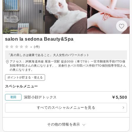
salon la sedona Beauty&Spa
-
(-件)
「真の美しさは健康であること」大人女性のパワースポット
アクセス：JR東海道本線 尾張一宮駅 徒歩30分（車で7分）一宮市郵便局手前ITTO個
別指導学院さんの奥になります。、岩倉行きバス印田バス停前ITTO個別指導学院さん
の奥になります。
ポイントが貯まる・使える
スペシャルメニュー
￥5,500
深部小顔デトックス
初回
すべてのスペシャルメニューを見る
その他の情報を表示