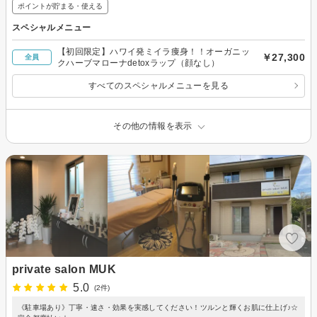
ポイントが貯まる・使える
スペシャルメニュー
【初回限定】ハワイ発ミイラ痩身！！オーガニッ
￥27,300
全員
クハーブマローナdetoxラップ（顔なし）
すべてのスペシャルメニューを見る
その他の情報を表示
private salon MUK
5.0
(2件)
《駐車場あり》丁寧・速さ・効果を実感してください！ツルンと輝くお肌に仕上げ♪☆