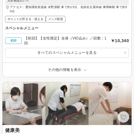
完全都度払い☆
アクセス：愛知環状鉄道線 末野原駅 車で約15分、名鉄名古屋本線 東岡崎駅 車で約3
0分
ポイントが貯まる・使える
メンズ歓迎
スペシャルメニュー
【初回】【女性限定】全身（VIO込み）／回数：1
￥10,340
初回
回
すべてのスペシャルメニューを見る
その他の情報を表示
健康美