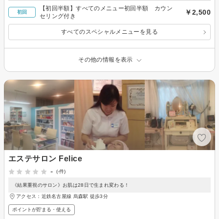
【初回半額】すべてのメニュー初回半額 カウン
￥2,500
初回
セリング付き
すべてのスペシャルメニューを見る
その他の情報を表示
エステサロン Felice
-
(-件)
《結果重視のサロン》お肌は28日で生まれ変わる！
アクセス：近鉄名古屋線 烏森駅 徒歩3分
ポイントが貯まる・使える