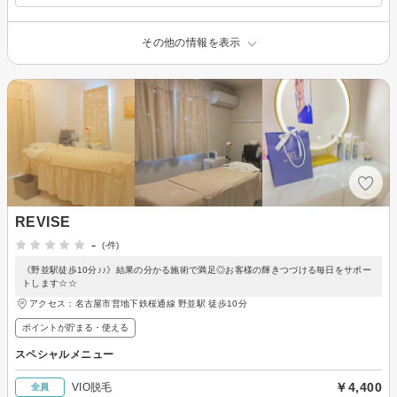
その他の情報を表示
REVISE
-
(-件)
《野並駅徒歩10分♪♪》結果の分かる施術で満足◎お客様の輝きつづける毎日をサポー
トします☆☆
アクセス：名古屋市営地下鉄桜通線 野並駅 徒歩10分
ポイントが貯まる・使える
スペシャルメニュー
￥4,400
VIO脱毛
全員