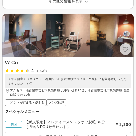
その他の情報を表示
W Co
4.5
(1件)
《完全個室》《全メニュー都度払い》お友達やファミリーで気軽にお立ち寄りいただ
けるサロンです◎
アクセス：名古屋市営地下鉄鶴舞線 八事駅 徒歩20分、名古屋市営地下鉄鶴舞線 塩釜
口駅 徒歩20分
ポイントが貯まる・使える
メンズ歓迎
スペシャルメニュー
【新規限定】＜レディース＞スタッフ脱毛 30分
￥3,300
初回
（担当 MEGUセラピスト）