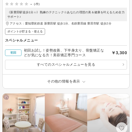
-
(-件)
《新豊田駅徒歩1分♪♪》熟練のテクニック☆あなたの理想の美＆健康を叶えるため全力
サポート♪
アクセス：愛知環状鉄道 新豊田駅 徒歩1分、名鉄豊田線 豊田市駅 徒歩2分
ポイントが貯まる・使える
スペシャルメニュー
初回お試し！姿勢改善、下半身太り、骨盤矯正な
￥3,300
初回
どが気になる方！美容矯正専門コース
すべてのスペシャルメニューを見る
その他の情報を表示