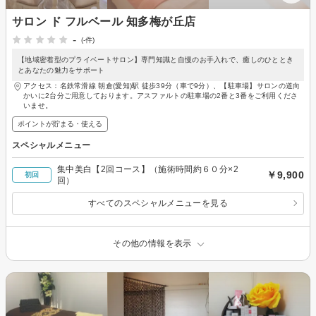
サロン ド フルベール 知多梅が丘店
-
(-件)
【地域密着型のプライベートサロン】専門知識と自慢のお手入れで、癒しのひととき
とあなたの魅力をサポート
アクセス：名鉄常滑線 朝倉(愛知)駅 徒歩39分（車で9分）、【駐車場】サロンの道向
かいに2台分ご用意しております。アスファルトの駐車場の2番と3番をご利用くださ
いませ。
ポイントが貯まる・使える
スペシャルメニュー
集中美白【2回コース】（施術時間約６０分×2
￥9,900
初回
回）
すべてのスペシャルメニューを見る
その他の情報を表示