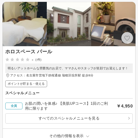
ホロスペース パール
-
(-件)
明るいアットホームな雰囲気のお店で、ママさんやスタッフが笑顔でお迎えします！
アクセス：名古屋市営地下鉄桜通線 瑞穂区役所駅 徒歩9分
ポイントが貯まる・使える
スペシャルメニュー
お肌の潤いを体感♪ 【美肌UPコース】1回のご利
￥4,950
全員
用に限ります
すべてのスペシャルメニューを見る
その他の情報を表示