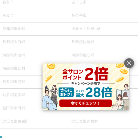
弥富市
みよし市
あま市
長久手市
愛知郡東郷町
西春日井郡豊山町
丹羽郡大口町
丹羽郡扶桑町
海部郡大治町
海部郡蟹江町
海部郡飛島村
知多郡阿久比町
知多郡東浦町
知多郡南知多町
知多郡美浜町
知多郡武豊町
額田郡幸田町
北設楽郡設楽町
北設楽郡東栄町
北設楽郡豊根村