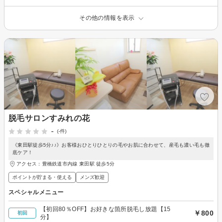
その他の情報を表示
脱毛サロンすみれの花
-
(-件)
《東田駅徒歩5分♪♪》お客様おひとりひとりの毛やお肌に合わせて、産毛も濃い毛も徹
底ケア！
アクセス：豊橋鉄道市内線 東田駅 徒歩5分
ポイントが貯まる・使える
メンズ歓迎
スペシャルメニュー
【初回80％OFF】お好きな箇所脱毛し放題【15
￥800
初回
分】