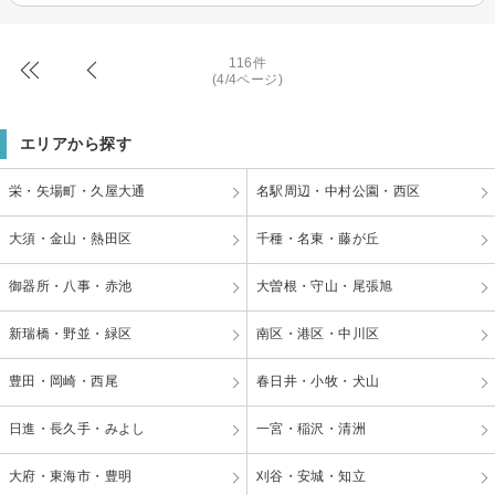
116件
(4/4ページ)
エリアから探す
栄・矢場町・久屋大通
名駅周辺・中村公園・西区
大須・金山・熱田区
千種・名東・藤が丘
御器所・八事・赤池
大曽根・守山・尾張旭
新瑞橋・野並・緑区
南区・港区・中川区
豊田・岡崎・西尾
春日井・小牧・犬山
日進・長久手・みよし
一宮・稲沢・清洲
大府・東海市・豊明
刈谷・安城・知立