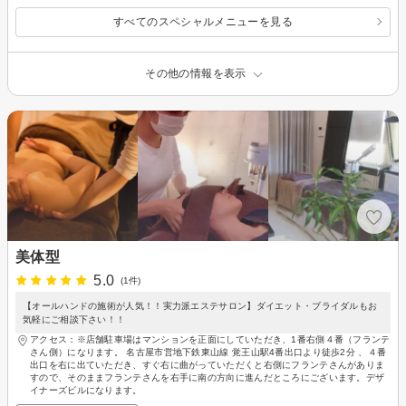
すべてのスペシャルメニューを見る
その他の情報を表示
美体型
5.0
(1件)
【オールハンドの施術が人気！！実力派エステサロン】ダイエット・ブライダルもお
気軽にご相談下さい！！
アクセス：※店舗駐車場はマンションを正面にしていただき、1番右側４番（フランテ
さん側）になります。 名古屋市営地下鉄東山線 覚王山駅4番出口より徒歩2分 、４番
出口を右に出ていただき、すぐ右に曲がっていただくと右側にフランテさんがありま
すので、そのままフランテさんを右手に南の方向に進んだところにございます。デザ
イナーズビルになります。