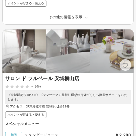
ポイントが貯まる・使える
その他の情報を表示
サロン ド フルベール 安城横山店
-
(-件)
《安城駅徒歩18分♪♪》《マンツーマン施術》理想の身体づくりへ徹底サポートをいた
します♪
アクセス：JR東海道本線 安城駅 徒歩18分
ポイントが貯まる・使える
スペシャルメニュー
￥2,200
スタンダードコース
初回