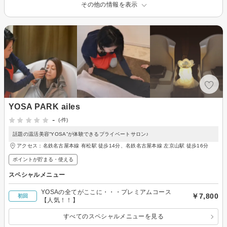
その他の情報を表示
YOSA PARK ailes
-
(-件)
話題の温活美容“YOSA”が体験できるプライベートサロン♪
アクセス：名鉄名古屋本線 有松駅 徒歩14分、名鉄名古屋本線 左京山駅 徒歩16分
ポイントが貯まる・使える
スペシャルメニュー
YOSAの全てがここに・・・プレミアムコース
￥7,800
初回
【人気！！】
すべてのスペシャルメニューを見る