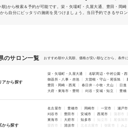
い順)から検索＆予約が可能です。栄・矢場町・久屋大通、豊田・岡
件から自分にピッタリの施術を見つけましょう。当日予約できるサロン
県のサロン一覧
おすすめ順や人気順、価格が安い順などから、条件
栄・矢場町・久屋大通
名駅周辺・中村公園・西
御器所・八事・赤池
大曽根・守山・尾張旭
リアから探す
豊田・岡崎・西尾
春日井・小牧・犬山
日進
大府・東海市・豊明
刈谷・安城・知立
豊橋
名古屋市
豊橋市
岡崎市
一宮市
瀬戸市
刈谷市
豊田市
安城市
西尾市
蒲郡市
東海市
大府市
知多市
知立市
尾張旭市
区から探す
愛西市
清須市
北名古屋市
弥富市
みよ