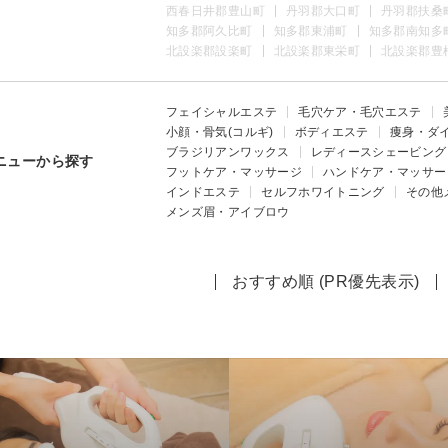
西春日井郡豊山町
丹羽郡大口町
丹羽郡扶桑
知多郡阿久比町
知多郡東浦町
知多郡南知多
北設楽郡設楽町
北設楽郡東栄町
北設楽郡豊
フェイシャルエステ
毛穴ケア・毛穴エステ
小顔・骨気(コルギ)
ボディエステ
痩身・ダ
ブラジリアンワックス
レディースシェービング
ニューから探す
フットケア・マッサージ
ハンドケア・マッサー
インドエステ
セルフホワイトニング
その他
メンズ眉・アイブロウ
おすすめ順 (PR優先表示)