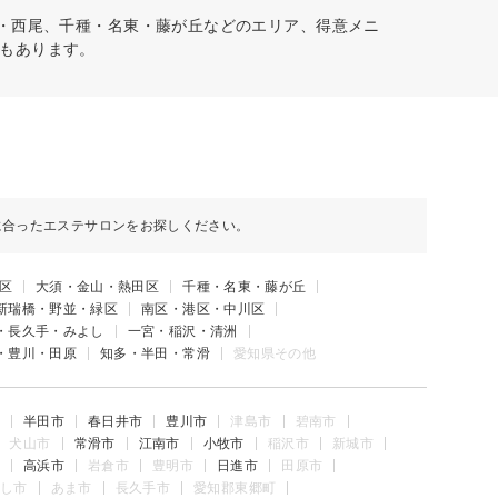
崎・西尾、千種・名東・藤が丘などのエリア、得意メニ
もあります。
に合ったエステサロンをお探しください。
区
大須・金山・熱田区
千種・名東・藤が丘
新瑞橋・野並・緑区
南区・港区・中川区
・長久手・みよし
一宮・稲沢・清洲
・豊川・田原
知多・半田・常滑
愛知県その他
半田市
春日井市
豊川市
津島市
碧南市
犬山市
常滑市
江南市
小牧市
稲沢市
新城市
高浜市
岩倉市
豊明市
日進市
田原市
し市
あま市
長久手市
愛知郡東郷町