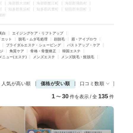
町
海部郡大治町
海部郡蟹江町
海部郡飛島村
町
知多郡美浜町
知多郡武豊町
額田郡幸田町
根村
美白
エイジングケア・リフトアップ
イエット
脱毛・ムダ毛処理
顔脱毛
眉・アイブロウ
ブライダルエステ・シェービング
バストアップ・ケア
ジ
角質ケア
骨格・骨盤矯正
韓国エステ
メニュー(エステ)
メンズエステ
メンズ脱毛・髭脱毛
人気が高い順
価格が安い順
口コミ数順
1
30
135
〜
件を表示 / 全
件