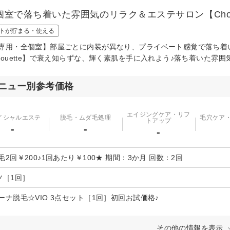
個室で落ち着いた雰囲気のリラク＆エステサロン【Choue
トが貯まる・使える
専用・全個室】部屋ごとに内装が異なり、プライベート感覚で落ち着
houette】で衰え知らずな、輝く素肌を手に入れよう♪落ち着いた雰囲気
ニュー別参考価格
エイジングケア・リフ
イシャルエステ
脱毛・ムダ毛処理
毛穴ケア
トアップ
-
-
-
毛2回￥200♪1回あたり￥100★ 期間：3か月 回数：2回
ツ［1回］
ーナ脱毛☆VIO 3点セット［1回］初回お試価格♪
その他の情報を表示