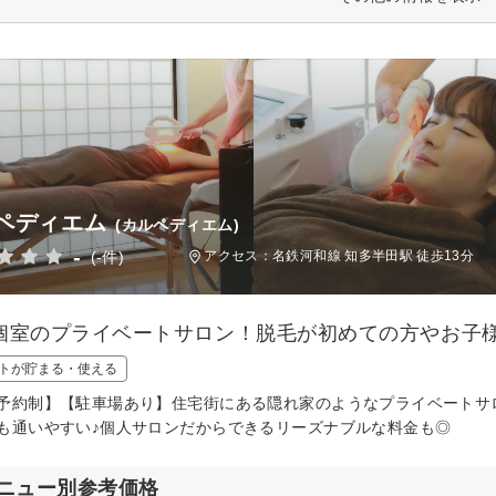
ペディエム
(カルペディエム)
-
(-件)
アクセス：名鉄河和線 知多半田駅 徒歩13分
個室のプライベートサロン！脱毛が初めての方やお子様
トが貯まる・使える
予約制】【駐車場あり】住宅街にある隠れ家のようなプライベートサ
も通いやすい♪個人サロンだからできるリーズナブルな料金も◎
ニュー別参考価格