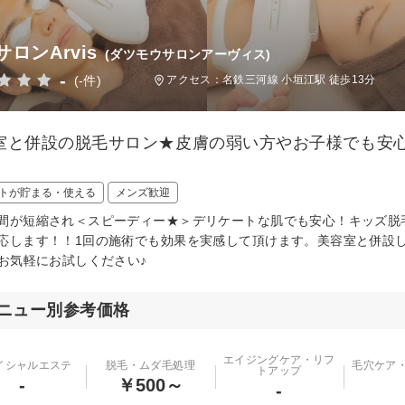
ロンArvis
(ダツモウサロンアーヴィス)
-
(-件)
アクセス：名鉄三河線 小垣江駅 徒歩13分
室と併設の脱毛サロン★皮膚の弱い方やお子様でも安
トが貯まる・使える
メンズ歓迎
間が短縮され＜スピーディー★＞デリケートな肌でも安心！キッズ脱
応します！！1回の施術でも効果を実感して頂けます。美容室と併設
非お気軽にお試しください♪
ニュー別参考価格
エイジングケア・リフ
イシャルエステ
脱毛・ムダ毛処理
毛穴ケア
トアップ
-
￥500～
-