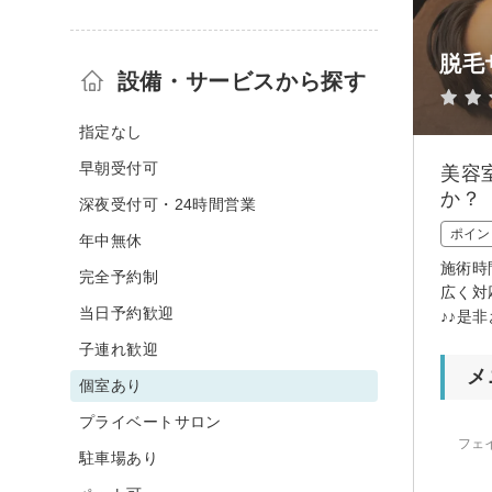
脱毛サ
設備・サービスから探す
指定なし
早朝受付可
美容
か？
深夜受付可・24時間営業
ポイン
年中無休
施術時
完全予約制
広く対
当日予約歓迎
♪♪是
子連れ歓迎
メ
個室あり
プライベートサロン
フェ
駐車場あり