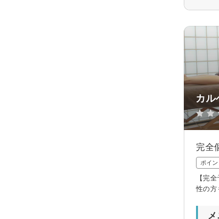
カル
完全
ポイン
【完全
性の方
メ