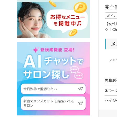
完全
ポイン
【女性
☆【C
メ
フェ
両脇脱
Sパー
ハイジ