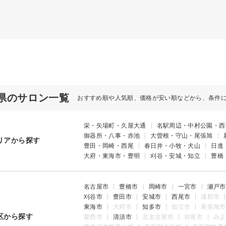
県のサロン一覧
おすすめ順や人気順、価格が安い順などから、条件
栄・矢場町・久屋大通
名駅周辺・中村公園・西
御器所・八事・赤池
大曽根・守山・尾張旭
リアから探す
豊田・岡崎・西尾
春日井・小牧・犬山
日進
大府・東海市・豊明
刈谷・安城・知立
豊橋
名古屋市
豊橋市
岡崎市
一宮市
瀬戸市
刈谷市
豊田市
安城市
西尾市
蒲郡市
東海市
大府市
知多市
知立市
尾張旭市
区から探す
愛西市
清須市
北名古屋市
弥富市
みよ