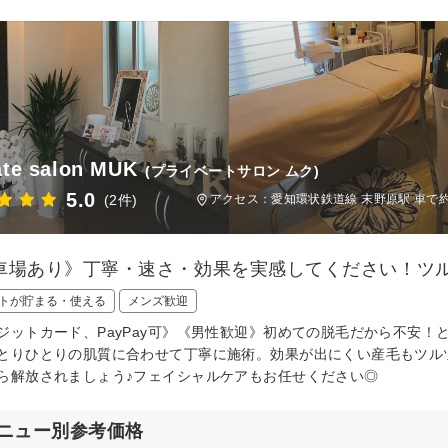
ate salon MUK
(プライベートサロン ムク)
5.0
(2件)
アクセス：愛知環状鉄道線 末野原駅 車で約
車場あり》丁寧・速さ・効果を実感してください！ツ
トが貯まる・使える
メンズ歓迎
ジットカード、PayPay可》《男性歓迎》初めての脱毛だから不安
とりひとりの肌質に合わせて丁寧に施術。効果が出にくい産毛もツル
ら解放されましょう♪フェイシャルケアもお任せください◎
ニュー別参考価格