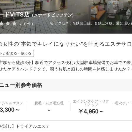
ードVITS店
(メナードビッツテン)
-
(-件)
アクセス：名鉄豊田線、名鉄三河線、愛知環状鉄
の女性の“本気でキレイになりたい”を叶えるエステサ
トが貯まる・使える
市駅から徒歩3分】駅近でアクセス便利♪大型駐車場完備でお車での
せたケア＆ハンドテクで、潤うお肌と癒しの時間を体感しませんか？
ニュー別参考価格
エイジングケア・リフ
イシャルエステ
脱毛・ムダ毛処理
毛穴ケア
トアップ
3,300～
-
￥4,950～
お試し】トライアルエステ