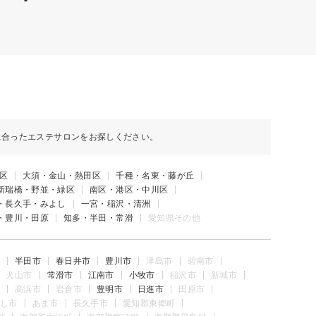
に合ったエステサロンをお探しください。
区
大須・金山・熱田区
千種・名東・藤が丘
新瑞橋・野並・緑区
南区・港区・中川区
・長久手・みよし
一宮・稲沢・清洲
・豊川・田原
知多・半田・常滑
愛知県その他
半田市
春日井市
豊川市
津島市
碧南市
犬山市
常滑市
江南市
小牧市
稲沢市
新城市
高浜市
岩倉市
豊明市
日進市
田原市
し市
あま市
長久手市
愛知郡東郷町