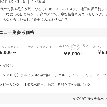
トが貯まる・使える
メンズ歓迎
50代のお肌や毛穴が気になる方にオススメのエステ。 地下鉄堀田徒歩
ートな癒しのひと時を...。高コスパで丁寧な接客＆カウンセリング
、あなたらしい美しさを手に入れませんか？
ニュー別参考価格
エイジングケア・リフ
イシャルエステ
脱毛・ムダ毛処理
毛穴ケア
トアップ
5,000～
-
￥5,
￥6,000～
ヒゲ脱毛
パケア40分】ホルミシス小顔端正、デコルテ、ヘッド、リフトアッ
ラピーリング 【水素水使用】毛穴・角栓ケア+美白パック
その他の情報を表示