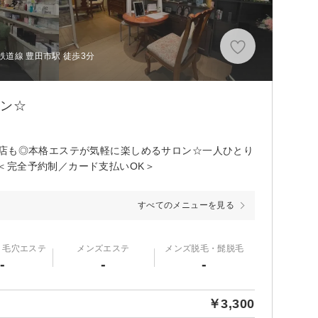
道線 豊田市駅 徒歩3分
ロン☆
来店も◎本格エステが気軽に楽しめるサロン☆一人ひとり
＜完全予約制／カード支払いOK＞
すべてのメニューを見る
・毛穴エステ
メンズエステ
メンズ脱毛・髭脱毛
-
-
-
￥3,300