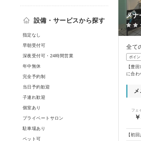
メナ
設備・サービスから探す
指定なし
早朝受付可
全て
深夜受付可・24時間営業
ポイン
年中無休
【豊田
に合わ
完全予約制
当日予約歓迎
メ
子連れ歓迎
個室あり
フェ
￥
プライベートサロン
駐車場あり
【初回
ペット可