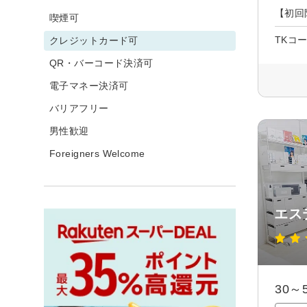
【初回
喫煙可
TKコ
クレジットカード可
QR・バーコード決済可
電子マネー決済可
バリアフリー
男性歓迎
Foreigners Welcome
エス
30