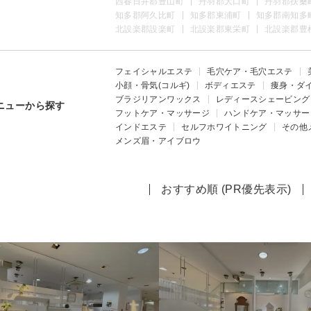
西春日井郡豊山町
丹羽郡大口町
丹羽郡扶桑
知多郡阿久比町
知多郡東浦町
知多郡南知多
北設楽郡設楽町
北設楽郡東栄町
北設楽郡豊
フェイシャルエステ
毛穴ケア・毛穴エステ
小顔・骨気(コルギ)
ボディエステ
痩身・ダ
ブラジリアンワックス
レディースシェービング
ニューから探す
フットケア・マッサージ
ハンドケア・マッサー
インドエステ
セルフホワイトニング
その他
メンズ眉・アイブロウ
おすすめ順 (PR優先表示)