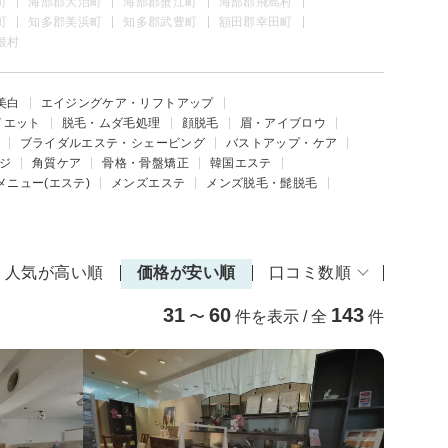
町
海部郡大治町
海部郡蟹江町
海部郡飛島村
町
知多郡美浜町
知多郡武豊町
額田郡幸田町
根村
美白
エイジングケア・リフトアップ
イエット
脱毛・ムダ毛処理
顔脱毛
眉・アイブロウ
ブライダルエステ・シェービング
バストアップ・ケア
ジ
角質ケア
骨格・骨盤矯正
韓国エステ
メニュー(エステ)
メンズエステ
メンズ脱毛・髭脱毛
人気が高い順
価格が安い順
口コミ数順
31
60
143
〜
件を表示 / 全
件