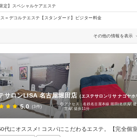
限定】スペシャルケアエステ
ース＝デコルテエステ【スタンダード】ビジター料金
その他の情報を表示
テサロンLISA 名古屋堀田店
(エステサロンリサ ナゴヤホ
アクセス：名鉄名古屋本線 堀田(名鉄)駅 
5.0
(3件)
営)駅 徒歩11分
～50代にオススメ! コスパにこだわるエステ。【完全