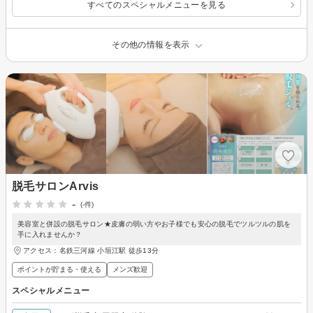
すべてのスペシャルメニューを見る
その他の情報を表示
脱毛サロンArvis
-
(-件)
美容室と併設の脱毛サロン★皮膚の弱い方やお子様でも安心の脱毛でツルツルの肌を
手に入れませんか？
アクセス：名鉄三河線 小垣江駅 徒歩13分
ポイントが貯まる・使える
メンズ歓迎
スペシャルメニュー