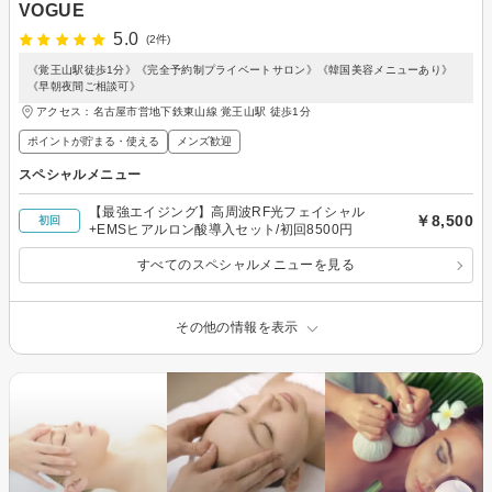
VOGUE
5.0
(2件)
《覚王山駅徒歩1分》《完全予約制プライベートサロン》《韓国美容メニューあり》
《早朝夜間ご相談可》
アクセス：名古屋市営地下鉄東山線 覚王山駅 徒歩1分
ポイントが貯まる・使える
メンズ歓迎
スペシャルメニュー
【最強エイジング】高周波RF光フェイシャル
￥8,500
初回
+EMSヒアルロン酸導入セット/初回8500円
すべてのスペシャルメニューを見る
その他の情報を表示