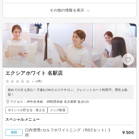
その他の情報を表示
エクシアホワイト 名駅店
-
(-件)
初めての方も安心！子連れOKのエステサロン。クレジットカード利用可。男性も歓
迎！
アクセス：JR中央本線、JR関西本線 名古屋駅 徒歩1分
ポイントが貯まる・使える
メンズ歓迎
スペシャルメニュー
口内管理♪セルフホワイトニング（9分2セット）1
￥500
初回
回