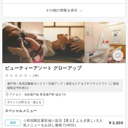
その他の情報を表示
ビューティーアソート グローアップ
-
(-件)
瀬戸初！高気圧酸素ボックス！代謝アップ！多彩なケアをプチプライスで☆《ご新規
様限定予約窓口》
アクセス：名鉄瀬戸線 尾張瀬戸駅 徒歩7分
ポイントが貯まる・使える
スペシャルメニュー
☆初回限定最安値☆温活【黄土】よもぎ蒸し♪大人
￥3,000
初回
気メニューをお試し価格で(40分)