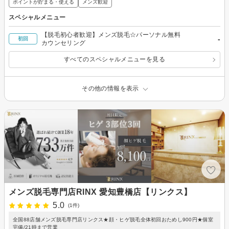
ポイントが貯まる・使える
メンズ歓迎
スペシャルメニュー
【脱毛初心者歓迎】メンズ脱毛☆パーソナル無料
-
初回
カウンセリング
すべてのスペシャルメニューを見る
その他の情報を表示
メンズ脱毛専門店RINX 愛知豊橋店【リンクス】
5.0
(1件)
全国88店舗メンズ脱毛専門店リンクス★顔・ヒゲ脱毛全体初回おためし900円★個室
完備/21時まで営業