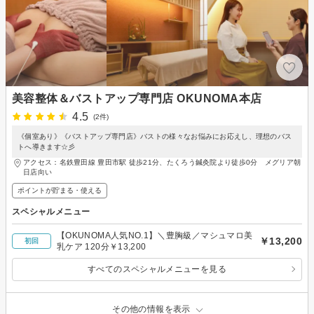
美容整体＆バストアップ専門店 OKUNOMA本店
4.5
(2件)
《個室あり》《バストアップ専門店》バストの様々なお悩みにお応えし、理想のバス
トへ導きます☆彡
アクセス：名鉄豊田線 豊田市駅 徒歩21分、たくろう鍼灸院より徒歩0分 メグリア朝
日店向い
ポイントが貯まる・使える
スペシャルメニュー
【OKUNOMA人気NO.1】＼豊胸級／マシュマロ美
￥13,200
初回
乳ケア 120分￥13,200
すべてのスペシャルメニューを見る
その他の情報を表示