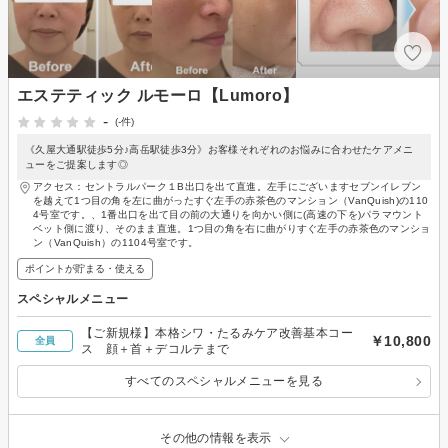
エステティック ルモーロ【Lumoro】
-
(-件)
《久屋大通駅徒歩5分♪高岳駅徒歩3分》お客様それぞれのお悩みに合わせたケアメニ
ューをご提案します◎
アクセス：セントラルパーク１B出口を出て直進。左手にございますセブンイレブン
を越えて1つ目の角を左に曲がったすぐ左手の赤茶色のマンション（VanQuish)の110
4号室です。、1番出口を出て目の前の大通りを向かい側に(高速の下を)パラマウント
ベット側に渡り、そのまま直進。1つ目の角を右に曲がりすぐ左手の赤茶色のマンショ
ン（VanQuish）の1104号室です。
ポイントが貯まる・使える
スペシャルメニュー
【ご新規様】本格シワ・たるみケア改善基本コー
￥10,800
全員
ス 顔＋首＋デコルテまで
すべてのスペシャルメニューを見る
その他の情報を表示