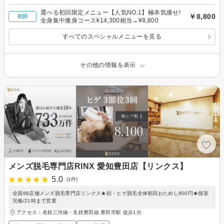
選べる初回限定メニュー【人気NO.1】極本気痩せ!
￥8,800
初回
全身集中痩身コース¥14,300相当→¥8,800
すべてのスペシャルメニューを見る
その他の情報を表示
メンズ脱毛専門店RINX 愛知豊田店【リンクス】
5.0
(1件)
全国88店舗メンズ脱毛専門店リンクス★顔・ヒゲ脱毛全体初回おためし900円★個室
完備/21時まで営業
アクセス：名鉄三河線・名鉄豊田線 豊田市駅 徒歩1分