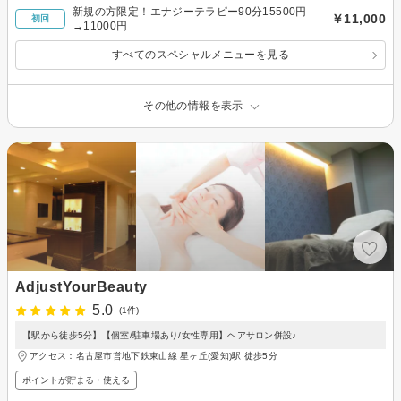
新規の方限定！エナジーテラピー90分15500円
￥11,000
初回
→11000円
すべてのスペシャルメニューを見る
その他の情報を表示
AdjustYourBeauty
5.0
(1件)
【駅から徒歩5分】【個室/駐車場あり/女性専用】ヘアサロン併設♪
アクセス：名古屋市営地下鉄東山線 星ヶ丘(愛知)駅 徒歩5分
ポイントが貯まる・使える