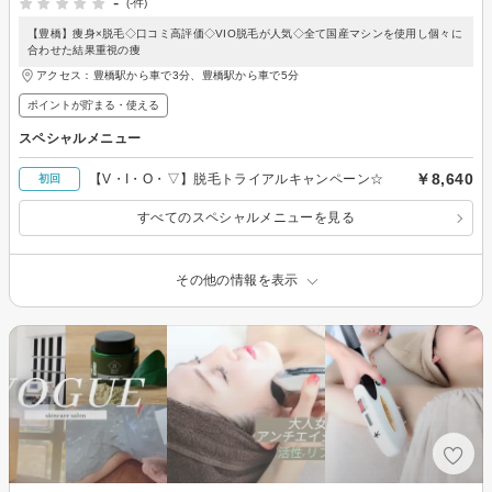
-
(-件)
【豊橋】痩身×脱毛◇口コミ高評価◇VIO脱毛が人気◇全て国産マシンを使用し個々に
合わせた結果重視の痩
アクセス：豊橋駅から車で3分、豊橋駅から車で5分
ポイントが貯まる・使える
スペシャルメニュー
￥8,640
【V・I・O・▽】脱毛トライアルキャンペーン☆
初回
すべてのスペシャルメニューを見る
その他の情報を表示