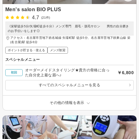
Men's salon BIO PLUS
4.7
(21件)
《栄駅徒歩5分/矢場町徒歩６分》メンズ専門 眉毛・脱毛サロン 男性の自分磨き
のお手伝いをします◎
アクセス：名古屋市営地下鉄名城線 矢場町駅 徒歩5分、名古屋市営地下鉄東山線 栄
(名古屋)駅 徒歩6分
ポイントが貯まる・使える
メンズ歓迎
スペシャルメニュー
オーダーメイドスタイリング★貴方の骨格に合っ
￥6,800
初回
た自分史上最な眉へ♪
すべてのスペシャルメニューを見る
その他の情報を表示