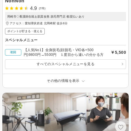
NonNon
4.9
(7件)
岡崎市◇看護師在籍お肌質改善.脱毛専門店 都度払いあり
アクセス：愛知環状鉄道 北岡崎駅 徒歩8分
ポイントが貯まる・使える
スペシャルメニュー
【人気No1】全身脱毛(顔脱毛・VIO各+500
￥5,500
初回
円)9800円→5500円 １度目から違いの分かる方
すべてのスペシャルメニューを見る
その他の情報を表示