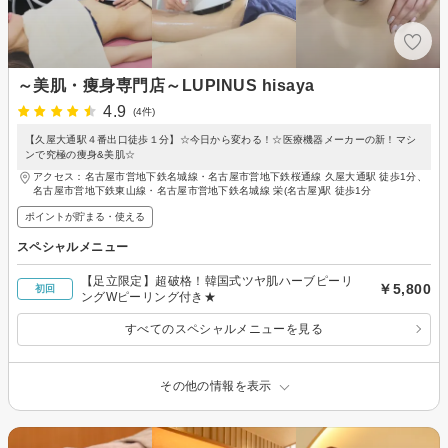
～美肌・痩身専門店～LUPINUS hisaya
4.9
(4件)
【久屋大通駅４番出口徒歩１分】☆今日から変わる！☆医療機器メーカーの新！マシ
ンで究極の痩身&美肌☆
アクセス：名古屋市営地下鉄名城線・名古屋市営地下鉄桜通線 久屋大通駅 徒歩1分、
名古屋市営地下鉄東山線・名古屋市営地下鉄名城線 栄(名古屋)駅 徒歩1分
ポイントが貯まる・使える
スペシャルメニュー
【足立限定】超破格！韓国式ツヤ肌ハーブピーリ
￥5,800
初回
ングWピーリング付き★
すべてのスペシャルメニューを見る
その他の情報を表示