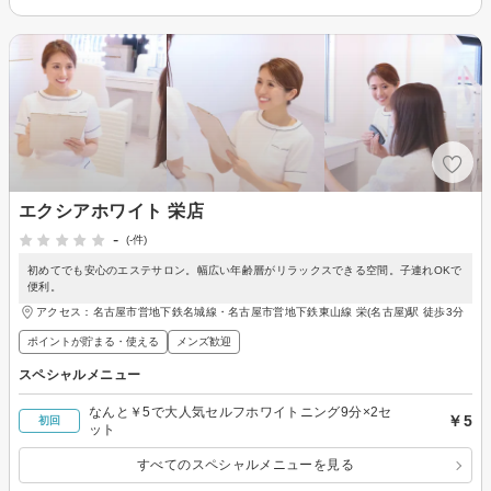
エクシアホワイト 栄店
-
(-件)
初めてでも安心のエステサロン。幅広い年齢層がリラックスできる空間。子連れOKで
便利。
アクセス：名古屋市営地下鉄名城線・名古屋市営地下鉄東山線 栄(名古屋)駅 徒歩3分
ポイントが貯まる・使える
メンズ歓迎
スペシャルメニュー
なんと￥5で大人気セルフホワイトニング9分×2セ
￥5
初回
ット
すべてのスペシャルメニューを見る