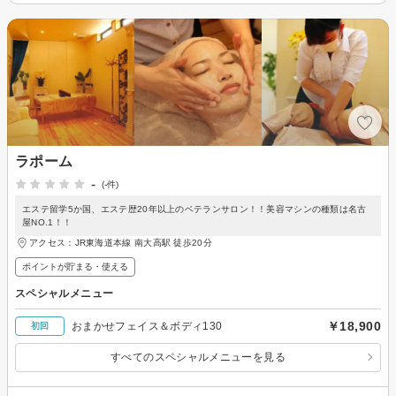
ラポーム
-
(-件)
エステ留学5か国、エステ歴20年以上のベテランサロン！！美容マシンの種類は名古
屋NO.1！！
アクセス：JR東海道本線 南大高駅 徒歩20分
ポイントが貯まる・使える
スペシャルメニュー
￥18,900
おまかせフェイス＆ボディ130
初回
すべてのスペシャルメニューを見る