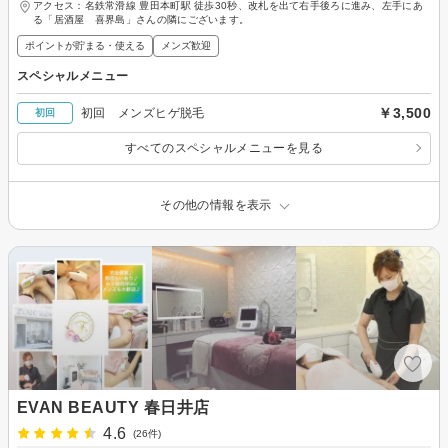
アクセス：名鉄常滑線 豊田本町駅 徒歩30秒、改札を出て右手後ろに進み、左手にあ
る「居酒屋 喜界島」さんの隣にございます。
ポイントが貯まる・使える
メンズ歓迎
スペシャルメニュー
￥3,500
初回 メンズヒゲ脱毛
初回
すべてのスペシャルメニューを見る
その他の情報を表示
EVAN BEAUTY 春日井店
4.6
(26件)