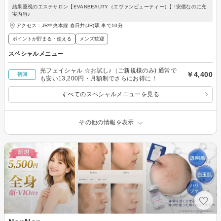
結果重視のエステサロン【EVANBEAUTY（エヴァンビューティー）】!安価なのに充
実内容♪
アクセス：JR中央本線 春日井(JR)駅 車で10分
ポイントが貯まる・使える
メンズ歓迎
スペシャルメニュー
光フェイシャル ☆お試し♪（ご新規様のみ) 通常で
￥4,400
初回
も安い13,200円・月額制でさらにお得に！
すべてのスペシャルメニューを見る
その他の情報を表示