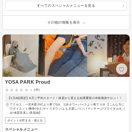
すべてのスペシャルメニューを見る
その他の情報を表示
YOSA PARK Proud
-
(-件)
【1日4組限定】8月ご予約スタート！体質から変える結果重視の本格痩身サロン！！
アクセス：一宮木曽川ICより車で5分。138タワーパークより車で３分 【こんな方に
◎ダイエット/痩身/冷え/サイズダウン/よもぎ蒸し/リンパマッサージ/ブライダル/むく
み/体質見直し/美肌他】
ポイントが貯まる・使える
スペシャルメニュー