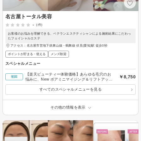
名古屋トータル美容
-
(-件)
お客様のお悩みを理解できる、ベテランエステティシャンによる施術結果にこだわっ
たフェイシャルエステ
アクセス：名古屋市営地下鉄東山線・鶴舞線 伏見(愛知)駅 徒歩0秒
ポイントが貯まる・使える
メンズ歓迎
スペシャルメニュー
【楽天ビューティー体験価格】あらゆる毛穴のお
￥8,750
初回
悩みに、New ポアミニマイジング＆リフトアップ
1回
すべてのスペシャルメニューを見る
その他の情報を表示