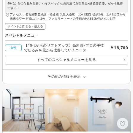
40代からのたるみ改善。ハイスペックな高周波で深部加温+鍼灸師監修。だから改善
できる！
アクセス：名古屋市名城線・桜通線 久屋大通駅 北A1出口 徒歩2分、北A1出口から
未来タワーを背に北へ2分、ファミリーマートの手前のHASEGAWAビル３階
ポイントが貯まる・使える
スペシャルメニュー
【40代からのリフトアップ】高周波×プロの手技
￥18,700
女性
でたるみを元から改善していくコース
すべてのスペシャルメニューを見る
その他の情報を表示