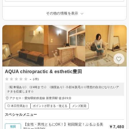
その他の情報を表示
AQUA chiropractic & esthetic豊田
-
(-件)
《駐車場あり》《24時まで♪》《個室あり》小顔＆脱毛☆☆理想の自分になりたいア
ナタを応援します☆
アクセス：愛知環状鉄道線 新豊田駅 徒歩23分
◎ 本日空席あり
ポイントが貯まる・使える
メンズ歓迎
スペシャルメニュー
【女性・男性ともにOK！】初回限定！ぷるぷる美
￥7,480
初回
顔コース50分