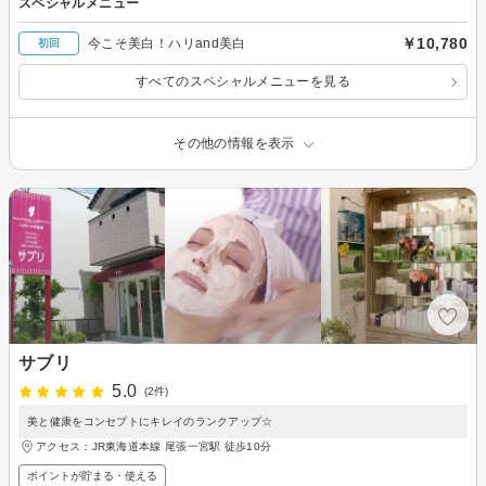
スペシャルメニュー
￥10,780
今こそ美白！ハリand美白
初回
すべてのスペシャルメニューを見る
その他の情報を表示
サブリ
5.0
(2件)
美と健康をコンセプトにキレイのランクアップ☆
アクセス：JR東海道本線 尾張一宮駅 徒歩10分
ポイントが貯まる・使える