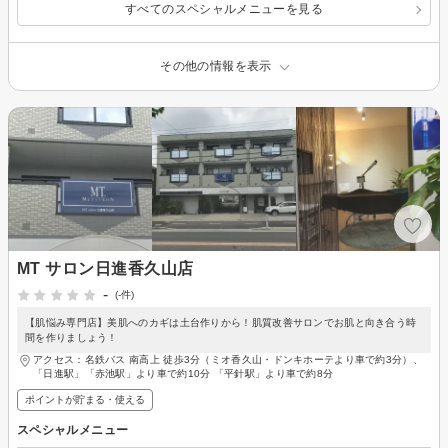
すべてのスペシャルメニューを見る
その他の情報を表示
MT サロン日進香久山店
-
(-件)
【肌悩み専門店】美肌へのカギは土台作りから！肌質改善サロンでお肌と向き合う時
間を作りましょう！
アクセス：名鉄バス 南高上 徒歩3分（ミオ香久山・ドンキホーテより車で約3分）、
「日進駅」「赤池駅」より車で約10分 「平針駅」より車で約8分
ポイントが貯まる・使える
スペシャルメニュー