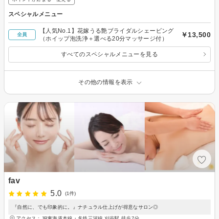
スペシャルメニュー
【人気No.1】花嫁うる艶ブライダルシェービング
￥13,500
全員
（ホイップ泡洗浄＋選べる20分マッサージ付）
すべてのスペシャルメニューを見る
その他の情報を表示
fav
5.0
(1件)
『自然に、でも印象的に。』ナチュラル仕上げが得意なサロン◎
アクセス：JR東海道本線・名鉄三河線 刈谷駅 徒歩7分