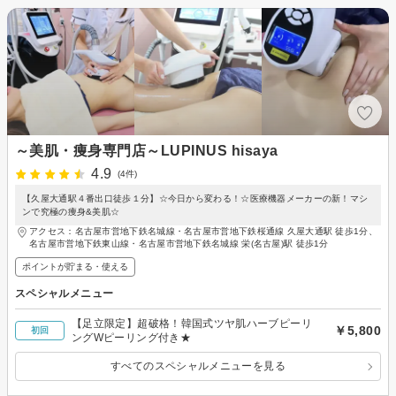
～美肌・痩身専門店～LUPINUS hisaya
4.9
(4件)
【久屋大通駅４番出口徒歩１分】☆今日から変わる！☆医療機器メーカーの新！マシ
ンで究極の痩身&美肌☆
アクセス：名古屋市営地下鉄名城線・名古屋市営地下鉄桜通線 久屋大通駅 徒歩1分、
名古屋市営地下鉄東山線・名古屋市営地下鉄名城線 栄(名古屋)駅 徒歩1分
ポイントが貯まる・使える
スペシャルメニュー
【足立限定】超破格！韓国式ツヤ肌ハーブピーリ
￥5,800
初回
ングWピーリング付き★
すべてのスペシャルメニューを見る