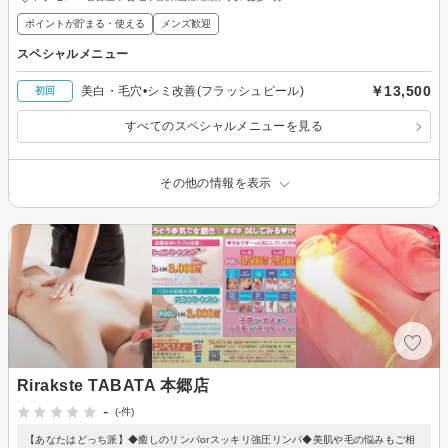
ポイントが貯まる・使える
メンズ歓迎
スペシャルメニュー
￥13,500
美白・毛穴•シミ改善(フラッシュピール)
初回
すべてのスペシャルメニューを見る
その他の情報を表示
Rirakste TABATA 本郷店
-
(-件)
【あなたはどっち派】◆癒しのリンパorスッキリ強圧リンパ◆美肌や毛の悩みもご相