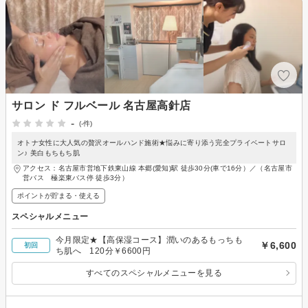
サロン ド フルベール 名古屋高針店
-
(-件)
オトナ女性に大人気の贅沢オールハンド施術★悩みに寄り添う完全プライベートサロ
ン♪ 美白もちもち肌
アクセス：名古屋市営地下鉄東山線 本郷(愛知)駅 徒歩30分(車で16分）／（名古屋市
営バス 極楽東バス停 徒歩3分）
ポイントが貯まる・使える
スペシャルメニュー
今月限定★【高保湿コース】潤いのあるもっちも
￥6,600
初回
ち肌へ 120分￥6600円
すべてのスペシャルメニューを見る