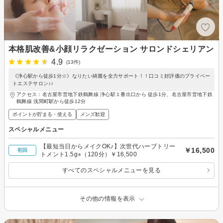
本格肌改善&小顔リラクゼーション サロンドシェリアン
4.9
(13件)
《浄心駅から徒歩1分☆》なりたい綺麗を全力サポート！！口コミ好評価のプライベー
トエステサロン♪♪
アクセス：名古屋市営地下鉄鶴舞線 浄心駅１番出口から 徒歩1分、名古屋市営地下鉄
鶴舞線 浅間町駅から徒歩12分
ポイントが貯まる・使える
メンズ歓迎
スペシャルメニュー
【最短当日からメイクOK♪】次世代ハーブトリー
￥16,500
初回
トメント1.5g⭐︎（120分）￥16,500
すべてのスペシャルメニューを見る
その他の情報を表示