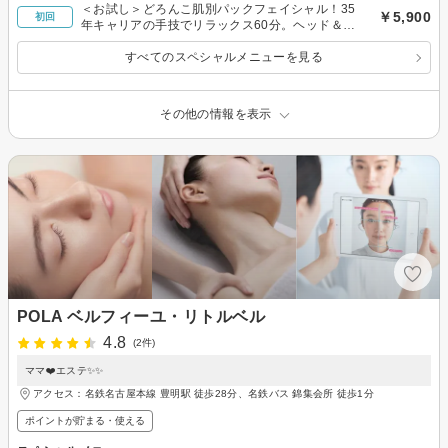
＜お試し＞どろんこ肌別パックフェイシャル！35
￥5,900
初回
年キャリアの手技でリラックス60分。ヘッド＆ネ
ック付
すべてのスペシャルメニューを見る
その他の情報を表示
POLA ベルフィーユ・リトルベル
4.8
(2件)
ママ❤️エステ✨✨
アクセス：名鉄名古屋本線 豊明駅 徒歩28分、名鉄バス 錦集会所 徒歩1分
ポイントが貯まる・使える