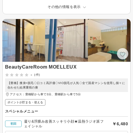
その他の情報を表示
BeautyCareRoom MOELLEUX
-
(-件)
【豊橋】痩身×脱毛◇口コミ高評価◇VIO脱毛が人気◇全て国産マシンを使用し個々に
合わせた結果重視の痩
アクセス：豊橋駅から車で3分、豊橋駅から車で5分
ポイントが貯まる・使える
スペシャルメニュー
凝り&浮腫み改善スッキリ小顔★温熱ラジオ派フ
￥6,480
初回
ェイシャル