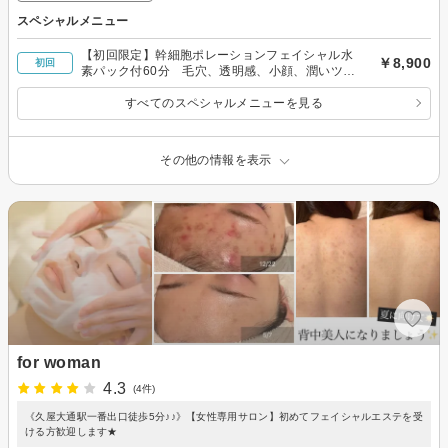
スペシャルメニュー
【初回限定】幹細胞ポレーションフェイシャル水
￥8,900
初回
素パック付60分 毛穴、透明感、小顔、潤いツヤ
アップ
すべてのスペシャルメニューを見る
その他の情報を表示
for woman
4.3
(4件)
《久屋大通駅一番出口徒歩5分♪♪》【女性専用サロン】初めてフェイシャルエステを受
ける方歓迎します★