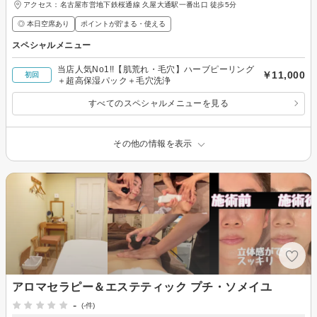
アクセス：名古屋市営地下鉄桜通線 久屋大通駅一番出口 徒歩5分
◎ 本日空席あり
ポイントが貯まる・使える
スペシャルメニュー
当店人気No1!!【肌荒れ・毛穴】ハーブピーリング
￥11,000
初回
＋超高保湿パック＋毛穴洗浄
すべてのスペシャルメニューを見る
その他の情報を表示
アロマセラピー＆エステティック プチ・ソメイユ
-
(-件)