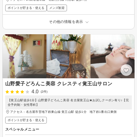
ポイントが貯まる・使える
メンズ歓迎
その他の情報を表示
山野愛子どろんこ美容 クレスティ覚王山サロン
4.0
(2件)
【覚王山駅徒歩1分】山野愛子どろんこ美容 名古屋覚王山★お試しクーポン有り♪【完
全予約制・女性専科】
アクセス：名古屋市営地下鉄東山線 覚王山駅 徒歩1分 地下鉄1番出口東側
ポイントが貯まる・使える
スペシャルメニュー