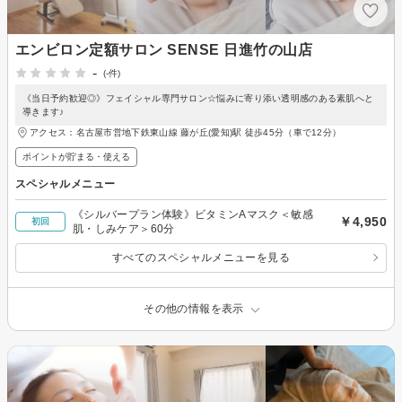
エンビロン定額サロン SENSE 日進竹の山店
-
(-件)
《当日予約歓迎◎》フェイシャル専門サロン☆悩みに寄り添い透明感のある素肌へと
導きます♪
アクセス：名古屋市営地下鉄東山線 藤が丘(愛知)駅 徒歩45分（車で12分）
ポイントが貯まる・使える
スペシャルメニュー
《シルバープラン体験》ビタミンAマスク＜敏感
￥4,950
初回
肌・しみケア＞60分
すべてのスペシャルメニューを見る
その他の情報を表示