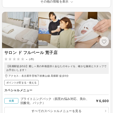
その他の情報を表示
サロン ド フルベール 荒子店
-
(-件)
【高畑駅徒歩5分】癒し＋美の本格提供☆あなたのキレイを、確かな施術とスタッフで
お手伝いします！
アクセス：名古屋市営地下鉄東山線 高畑駅 徒歩5分
ポイントが貯まる・使える
スペシャルメニュー
ブライトニングパック（肌荒れ悩み対応、美白、
￥6,600
全員
抗酸化、パック）
すべてのスペシャルメニューを見る