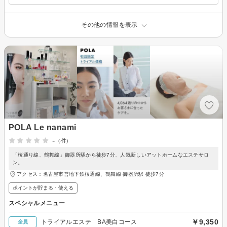
その他の情報を表示
POLA Le nanami
-
(-件)
「桜通り線、鶴舞線」御器所駅から徒歩7分、人気新しいアットホームなエステサロ
ン。
アクセス：名古屋市営地下鉄桜通線、鶴舞線 御器所駅 徒歩7分
ポイントが貯まる・使える
スペシャルメニュー
￥9,350
トライアルエステ BA美白コース
全員