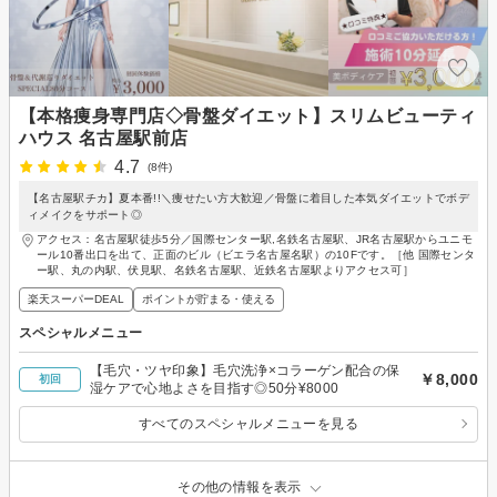
【本格痩身専門店◇骨盤ダイエット】スリムビューティ
ハウス 名古屋駅前店
4.7
(8件)
【名古屋駅チカ】夏本番!!＼痩せたい方大歓迎／骨盤に着目した本気ダイエットでボデ
ィメイクをサポート◎
アクセス：名古屋駅徒歩5分／国際センター駅,名鉄名古屋駅、JR名古屋駅からユニモ
ール10番出口を出て、正面のビル（ビエラ名古屋名駅）の10Fです。［他 国際センタ
ー駅、丸の内駅、伏見駅、名鉄名古屋駅、近鉄名古屋駅よりアクセス可］
楽天スーパーDEAL
ポイントが貯まる・使える
スペシャルメニュー
【毛穴・ツヤ印象】毛穴洗浄×コラーゲン配合の保
￥8,000
初回
湿ケアで心地よさを目指す◎50分¥8000
すべてのスペシャルメニューを見る
その他の情報を表示