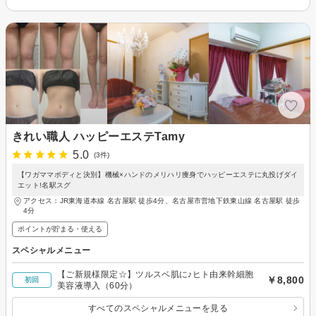
きれい職人 ハッピーエステTamy
5.0
(3件)
【ワガママボディと決別】機械×ハンドのメリハリ痩身でハッピーエステに丸投げダイ
エット!名駅スグ
アクセス：JR東海道本線 名古屋駅 徒歩4分、名古屋市営地下鉄東山線 名古屋駅 徒歩
4分
ポイントが貯まる・使える
スペシャルメニュー
【ご新規様限定☆】ツルスベ肌に♪ヒト由来幹細胞
￥8,800
初回
美容液導入（60分）
すべてのスペシャルメニューを見る