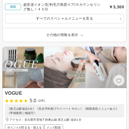
超音波イオン洗浄(毛穴角質ケア)※カウンセリン
￥3,300
初回
グ無し！４５分
すべてのスペシャルメニューを見る
その他の情報を表示
VOGUE
5.0
(2件)
《覚王山駅徒歩1分》《完全予約制プライベートサロン》《韓国美容メニューあり》
《早朝夜間ご相談可》
アクセス：名古屋市営地下鉄東山線 覚王山駅 徒歩1分
ポイントが貯まる・使える
メンズ歓迎