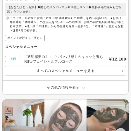
【あなたはどっち派】◆癒しのリンパorスッキリ強圧リンパ◆美肌や毛の悩みもご相
談くださいませ！
アクセス：名古屋市営地下鉄東山線 本陣駅から外堀通りを西へ徒歩10分、■お車は、
外堀通り「本陣通５」の交差点を北へ100mの右手側、お店の前に無料駐車場が3台分
あります。■地下鉄「本陣駅」から外堀通りを西へ徒歩8分、「本陣通5」交差点を北
へ徒歩2分の右手側。
ポイントが貯まる・使える
スペシャルメニュー
〔透明感美白〕＋〔つやハリ感〕のキュッと弾む
￥12,100
初回
お肌♪フェイシャルフルコース
すべてのスペシャルメニューを見る
その他の情報を表示