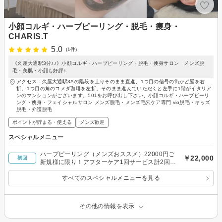
小顔コルギ・ハーブピーリング・脱毛・痩身・
CHARIS.T
5.0
(1件)
《久屋大通駅3分♪♪》小顔コルギ・ハーブピーリング・脱毛・痩身サロン メンズ脱
毛・美肌・小顔も好評♪
アクセス：久屋大通駅3Aの階段を上りそのまま直進、1つ目の信号の街かど屋を右
折。1つ目の角のコメダ珈琲を左折。そのまま進んでいただくと左手に1階がイタリア
ンのマンションがございます。501をお呼び出し下さい、小顔コルギ・ハーブピーリ
ング・痩身・フェイシャルサロン メンズ脱毛・メンズ毛穴ケア専門 vio脱毛・キッズ
脱毛・介護脱毛
ポイントが貯まる・使える
メンズ歓迎
スペシャルメニュー
ハーブピーリング（メンズおススメ）22000円ご
￥22,000
初回
新規様に限り！アフターケア1回サービス計2回コ
ース♪
すべてのスペシャルメニューを見る
その他の情報を表示