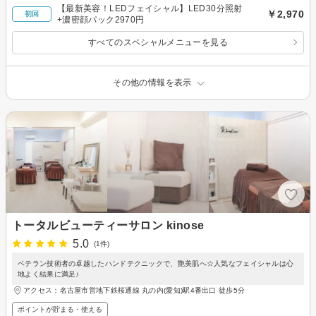
【最新美容！LEDフェイシャル】LED30分照射
￥2,970
初回
+濃密顔パック2970円
すべてのスペシャルメニューを見る
その他の情報を表示
トータルビューティーサロン kinose
5.0
(1件)
ベテラン技術者の卓越したハンドテクニックで、艶美肌へ☆人気なフェイシャルは心
地よく結果に満足♪
アクセス：名古屋市営地下鉄桜通線 丸の内(愛知)駅4番出口 徒歩5分
ポイントが貯まる・使える