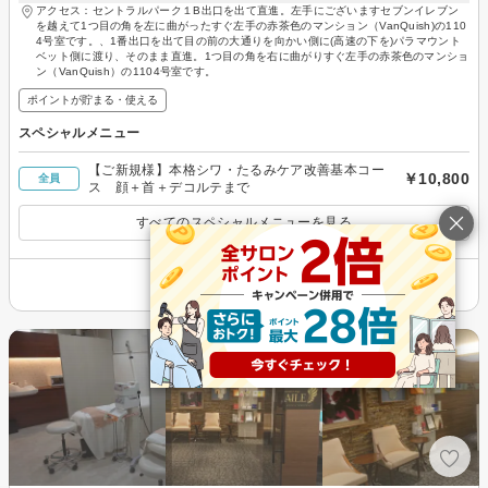
アクセス：セントラルパーク１B出口を出て直進。左手にございますセブンイレブン
を越えて1つ目の角を左に曲がったすぐ左手の赤茶色のマンション（VanQuish)の110
4号室です。、1番出口を出て目の前の大通りを向かい側に(高速の下を)パラマウント
ベット側に渡り、そのまま直進。1つ目の角を右に曲がりすぐ左手の赤茶色のマンショ
ン（VanQuish）の1104号室です。
ポイントが貯まる・使える
スペシャルメニュー
【ご新規様】本格シワ・たるみケア改善基本コー
￥10,800
全員
ス 顔＋首＋デコルテまで
すべてのスペシャルメニューを見る
その他の情報を表示