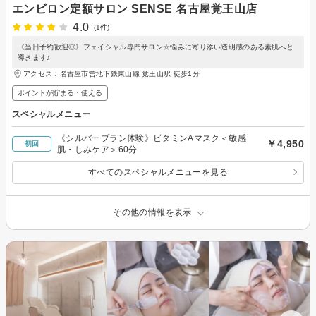
エンビロン定額サロン SENSE 名古屋覚王山店
4.0
(1件)
《当日予約歓迎◎》フェイシャル専門サロン☆悩みに寄り添い透明感のある素肌へと
導きます♪
アクセス：名古屋市営地下鉄東山線 覚王山駅 徒歩1分
ポイントが貯まる・使える
スペシャルメニュー
《シルバープラン体験》ビタミンAマスク＜敏感
￥4,950
初回
肌・しみケア＞60分
すべてのスペシャルメニューを見る
その他の情報を表示