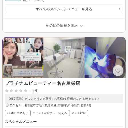
すべてのスペシャルメニューを見る
その他の情報を表示
プラチナムビューティー名古屋栄店
-
(-件)
《個室完備》カウンセリング重視でお客様の”理想の白さ”を叶えます♪
アクセス：名古屋市営地下鉄名城線 矢場町駅1番出口 徒歩1分
◎ 本日空席あり
ポイントが貯まる・使える
メンズ歓迎
スペシャルメニュー