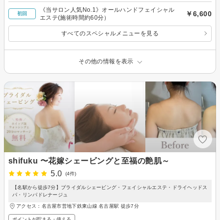
《当サロン人気No.1》オールハンドフェイシャル
￥6,600
初回
エステ(施術時間約60分）
すべてのスペシャルメニューを見る
その他の情報を表示
shifuku 〜花嫁シェービングと至福の艶肌～
5.0
(4件)
【名駅から徒歩7分】ブライダルシェービング・フェイシャルエステ・ドライヘッドス
パ・リンパドレナージュ
アクセス：名古屋市営地下鉄東山線 名古屋駅 徒歩7分
ポイントが貯まる・使える