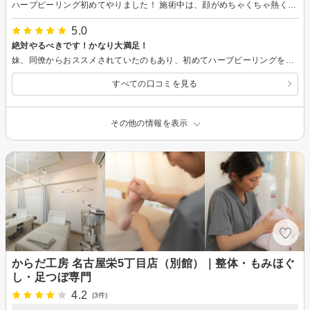
ハーブピーリング初めてやりました！ 施術中は、顔がめちゃくちゃ熱くなったり、ピリピリとした痛みを感じましたが、短時間だったので耐えることができました(^^) 2、3日すると綺麗に皮が剥けて、肌のザラつきがなくなり、お肌がワントーン明るくなりました！ 体にもできるそうなので、次は気になる腕や背中をお願いしようと思います。
5.0
絶対やるべきです！かなり大満足！
妹、同僚からおススメされていたのもあり、初めてハーブピーリングをしました！ 効果は…かなり大満足！！ ハリ感がアップし、くすみ、毛穴が薄れたように感じます！ ハーブピーリングを受けている時は、痛みがあると聞いていたのですが、チクチクとしたスクラブをされているような痛みでしたが、私は許容範囲な痛みでした！ 施術を受けて、現在で4日目ですが3日目にお顔の半分以上が剥離し、本日は明らかな化粧ノリの良さを感じることができました！！ 1～2日目はお肌に触れるとチクチクと感じ、赤みもお顔全体に残っていましたが、3日目の剥離でポロポロ、ペリペリと皮膚が剥がれた感じでした！ スタッフの梅田さんもとても素敵な方で、効果にも大満足！これからもぜひ通わせて頂きます！！
すべての口コミを見る
その他の情報を表示
からだ工房 名古屋栄5丁目店（別館）｜整体・もみほぐ
し・足つぼ専門
4.2
(3件)