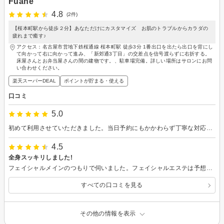
Fuane
4.8
(2件)
【桜本町駅から徒歩２分】あなただけにカスタマイズ お肌のトラブルからカラダの
疲れまで癒す♪
アクセス：名古屋市営地下鉄桜通線 桜本町駅 徒歩3分 1番出口を出たら出口を背にし
て向かって右に向かって進み、「新郊通3丁目」の交差点を信号渡らずに右折する。
床屋さんとお弁当屋さんの間の建物です。、駐車場完備。詳しい場所はサロンにお問
い合わせください。
楽天スーパーDEAL
ポイントが貯まる・使える
口コミ
5.0
初めて利用させていただきました。当日予約にもかかわらず丁寧な対応で安心しました。ハンドマッサージが好きなので、たっぷり時間をかけた施術に大満足でした。50肩なのか右肩が痛いと相談すると、しっかりほぐしてくださりとても楽になりました。いろいろな情報を教えてもらいお話も楽しく、そしてゆったりリラックスもできました。またリフレッシュしに行きたいと思いますので、よろしくお願いします。
4.5
全身スッキリしました!
フェイシャルメインのつもりで伺いました。フェイシャルエステは予想以上の技術に満足しました。さらに背中やデコルテ並びにヘッドのマッサージをしっかりしていただいた上に、顔パック中に足のマッサージもしていただき大満足でした。これからもずっと通いたいと思います。
すべての口コミを見る
その他の情報を表示