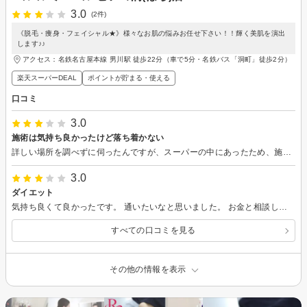
3.0
(2件)
《脱毛・痩身・フェイシャル★》様々なお肌の悩みお任せ下さい！！輝く美肌を演出
します♪♪
アクセス：名鉄名古屋本線 男川駅 徒歩22分（車で5分・名鉄バス「洞町」徒歩2分）
楽天スーパーDEAL
ポイントが貯まる・使える
口コミ
3.0
施術は気持ち良かったけど落ち着かない
詳しい場所を調べずに伺ったんですが、スーパーの中にあったため、施術中ずっとスーパーのアナウンスが聞こえており、あまり落ち着かない環境でした。 施術の流れは最初にヒートマットで身体を温めた、キャビテーションとラジオ波+吸引を行い、最後にまたヒートマットで発汗という内容でした。 全身やっていただきましたが、1回だけでもふくらはぎ、太ももの脂肪が柔らかくなったと感じました。
3.0
ダイエット
気持ち良くて良かったです。 通いたいなと思いました。 お金と相談して今後通おうかなと思ってます。
すべての口コミを見る
その他の情報を表示