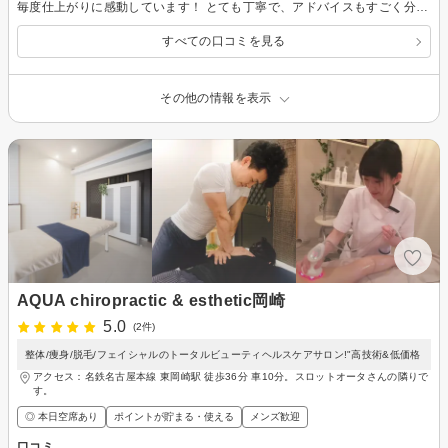
毎度仕上がりに感動しています！ とても丁寧で、アドバイスもすごく分かりやすく説明して下さり沢山質問もしちゃってます！笑 行くたびに綺麗になる肌を見てモチベも上がるし、周りの人からも褒められて大満足です！
すべての口コミを見る
その他の情報を表示
AQUA chiropractic & esthetic岡崎
5.0
(2件)
整体/痩身/脱毛/フェイシャルのトータルビューティヘルスケアサロン!"高技術&低価格
アクセス：名鉄名古屋本線 東岡崎駅 徒歩36分 車10分。スロットオータさんの隣りで
す。
◎ 本日空席あり
ポイントが貯まる・使える
メンズ歓迎
口コミ