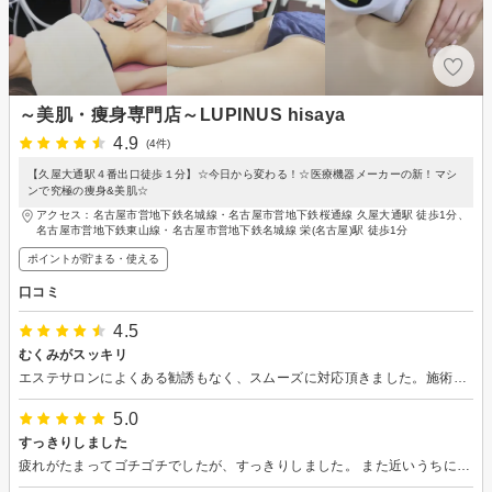
～美肌・痩身専門店～LUPINUS hisaya
4.9
(4件)
【久屋大通駅４番出口徒歩１分】☆今日から変わる！☆医療機器メーカーの新！マシ
ンで究極の痩身&美肌☆
アクセス：名古屋市営地下鉄名城線・名古屋市営地下鉄桜通線 久屋大通駅 徒歩1分、
名古屋市営地下鉄東山線・名古屋市営地下鉄名城線 栄(名古屋)駅 徒歩1分
ポイントが貯まる・使える
口コミ
4.5
むくみがスッキリ
エステサロンによくある勧誘もなく、スムーズに対応頂きました。施術内容もしっかりと説明頂き不安なく受ける事ができました。
5.0
すっきりしました
疲れがたまってゴチゴチでしたが、すっきりしました。 また近いうちにお伺いしたいと思います。