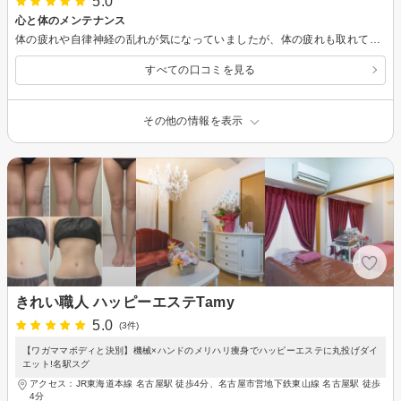
5.0
心と体のメンテナンス
体の疲れや自律神経の乱れが気になっていましたが、体の疲れも取れて心身ともに癒されました！:) 痛い施術が苦手なのですが、痛みも全くなくリラックスした時間を過ごすことが出来ました！ とても親身に話を聞いてくれるスタッフさんで、話しやすくてなんでも相談出来ます！ 体やお肌のことにとても詳しく、いろいろ教えて頂きました、ありがとうございます！ またよろしくお願いします！
すべての口コミを見る
その他の情報を表示
きれい職人 ハッピーエステTamy
5.0
(3件)
【ワガママボディと決別】機械×ハンドのメリハリ痩身でハッピーエステに丸投げダイ
エット!名駅スグ
アクセス：JR東海道本線 名古屋駅 徒歩4分、名古屋市営地下鉄東山線 名古屋駅 徒歩
4分