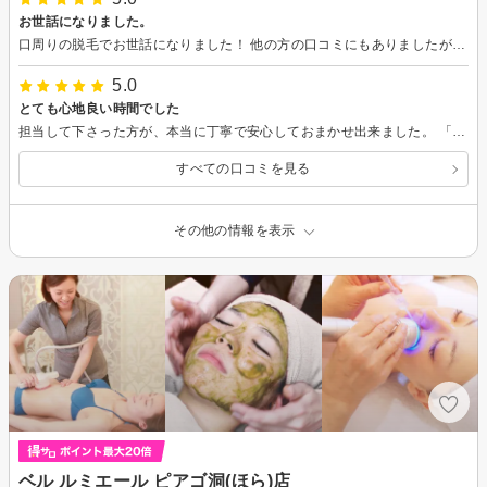
お世話になりました。
口周りの脱毛でお世話になりました！ 他の方の口コミにもありましたが、脱毛が初めての私にも丁寧な説明、対応して頂き不安無く施術をして頂けました！今後も通わせて頂きたいと思います！ またお願いします！
5.0
とても心地良い時間でした
担当して下さった方が、本当に丁寧で安心しておまかせ出来ました。 「出来るかぎりの、精一杯のことをして下さる」姿勢が、とても感動しましたし、心地良い時間を過ごさせて頂きました。 お人柄も、とても素敵な方です。 行ってみようか、迷われている方は是非1度行かれてみると良いです！ 私はこちらにお伺いして、本当に良かったなと思っています。
すべての口コミを見る
その他の情報を表示
ベル ルミエール ピアゴ洞(ほら)店