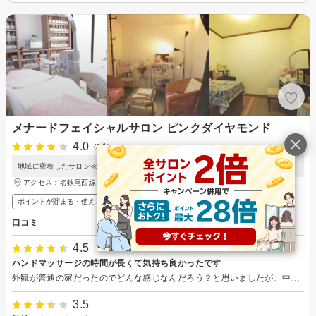
メナードフェイシャルサロン ピンクダイヤモンド
4.0
(2件)
地域に密着したサロン≪ピンクダイヤモンド≫
アクセス：名鉄尾西線 観音寺駅 徒歩5分
ポイントが貯まる・使える
口コミ
4.5
ハンドマッサージの時間が長くて気持ち良かったです
外観が普通の家だったのでどんな感じなんだろう？と思いましたが、中に入るとエステサロンに改装されていました。 しっかりと感染対策されていて安心感がありました。とても癒されるハンドマッサージで満足です。お肌のお悩みを解消したいので通う事にしました。
3.5