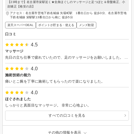
【23時まで】名古屋市栄駅近く★全身ほぐしのマッサージと足つぼと＆骨盤矯正、小
顔矯正【格安の店】
アクセス：名古屋市営地下鉄名城線 矢場町駅 1番出口から 徒歩3分、名古屋市営地
下鉄名城線 栄駅駅13番出口から南に 徒歩5分
楽天スーパーDEAL
ポイントが貯まる・使える
メンズ歓迎
口コミ
4.5
マッサージ
先日の立ち仕事で疲れていたので、足のマッサージをお願いしました。 疲れのせいかちょっと強く推すと痛くてしかたなかったです。 施術していくにつれて徐々に痛みも弱くなって、帰るときには靴がゆるくなりました。足も軽くなってよかったです
4.0
施術技術の能力
痛いとこ腕を丁寧に施術してもらったので楽になりました。
4.0
ほぐされました
しっかりと真面目なマッサージ。 非常に心地よい。
すべての口コミを見る
その他の情報を表示