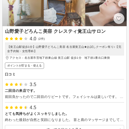
山野愛子どろんこ美容 クレスティ覚王山サロン
4.0
(2件)
【覚王山駅徒歩1分】山野愛子どろんこ美容 名古屋覚王山★お試しクーポン有り♪【完
全予約制・女性専科】
アクセス：名古屋市営地下鉄東山線 覚王山駅 徒歩1分 地下鉄1番出口東側
ポイントが貯まる・使える
口コミ
3.5
二回目の来店です。
前回良かったので二回目のリピートです。フェイシャルは楽しいです。 本当にありがとうございます。
4.5
とても気持ちがよくスッキリしました。
終わった後顔が自然と笑顔になりました。 首と肩のマッサージまでしていただき、とても気持ちが良かったです。 お勧めできるサロンなので皆様もぜひ一度行ってみてください。 本当にありがとうございました。