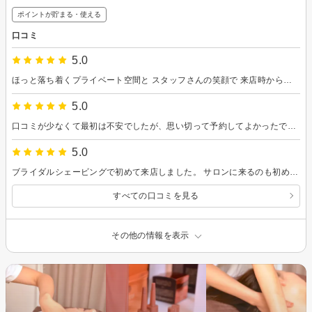
ポイントが貯まる・使える
口コミ
5.0
ほっと落ち着くプライベート空間と スタッフさんの笑顔で 来店時からリラックスして過ごすことができました。 マッサージもオールハンドでとても気持ちよく 60分があっという間に終わってしまいました！ 体の特に凝っている箇所も見つけて重点的にほぐして下さり、 終わったあとはとってもすっきりしました◎ 初めの足湯もとっても気持ちよかったです！ 施術後のハーブティーも癒されました◎ またぜひよろしくお願いします！
5.0
口コミが少なくて最初は不安でしたが、思い切って予約してよかったです！ 完全プライベートなフライベッド空間で、他のお客様と顔を合わせることなくリラックスして過ごせました。施術中も肌の状態や気をつけるべきことを丁寧に説明してくださり、知識が深まった気がします。施術後は肌がもちもちして、トーンも明るくなった実感がありました。 勧誘や化粧品のおすすめが一切なく、純粋に施術に集中できる雰囲気がとても好印象でした。スタッフの方も押しつけがましくなく、でも親身に対応してくださって安心感がありました。 価格もクオリティを考えると十分コスパよく感じます。また定期的に通いたいと思えるサロンに出会えてよかったです！​​​​​​​​​​​​​​​​
5.0
ブライダルシェービングで初めて来店しました。 サロンに来るのも初めてで少し緊張していましたが、とても丁寧にカウンセリングとソフトシェービングをしていただき安心してお任せできました。 施術後は肌がつるんと明るくなり、自分でもびっくりするくらい綺麗な仕上がりでした。 その後のマッサージもとても気持ち良く、リラックスできる癒しの時間でした。 またぜひお願いしたいですし、今度はエステでも通ってみたいと思いました。 ありがとうございました♪
すべての口コミを見る
その他の情報を表示