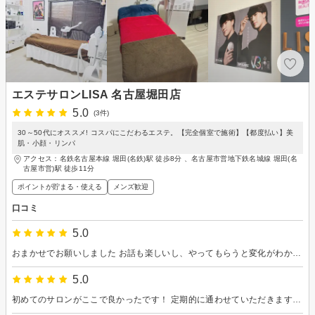
エステサロンLISA 名古屋堀田店
5.0
(3件)
30～50代にオススメ! コスパにこだわるエステ。【完全個室で施術】【都度払い】美
肌・小顔・リンパ
アクセス：名鉄名古屋本線 堀田(名鉄)駅 徒歩8分 、名古屋市営地下鉄名城線 堀田(名
古屋市営)駅 徒歩11分
ポイントが貯まる・使える
メンズ歓迎
口コミ
5.0
おまかせでお願いしました お話も楽しいし、やってもらうと変化がわかります またよろしくお願いします
5.0
初めてのサロンがここで良かったです！ 定期的に通わせていただきますのでよろしくお願いします！