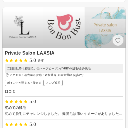
Private Salon LAXSIA
5.0
(3件)
二回目以降も都度払い◎ハーブピーリング/REVI/脱毛/全身脱毛
アクセス：名古屋市営地下鉄桜通線 久屋大通駅 徒歩2分
ポイントが貯まる・使える
メンズ歓迎
口コミ
5.0
初めての脱毛
初めて脱毛にチャレンジしました。 髭脱毛は痛いイメージがありましたが、口コミにある通りに全く痛くなかったです。 説明も丁寧に色々教えて貰えました。
5.0