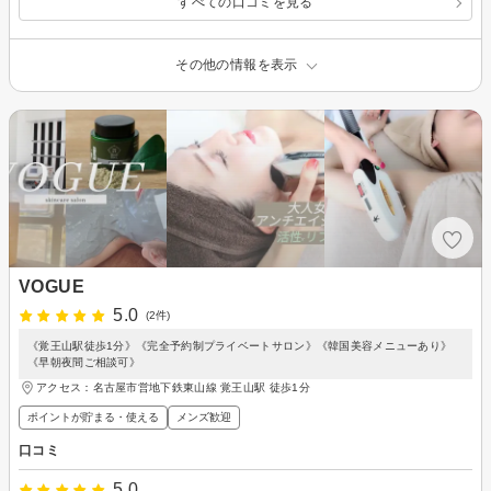
すべての口コミを見る
その他の情報を表示
VOGUE
5.0
(2件)
《覚王山駅徒歩1分》《完全予約制プライベートサロン》《韓国美容メニューあり》
《早朝夜間ご相談可》
アクセス：名古屋市営地下鉄東山線 覚王山駅 徒歩1分
ポイントが貯まる・使える
メンズ歓迎
口コミ
5.0