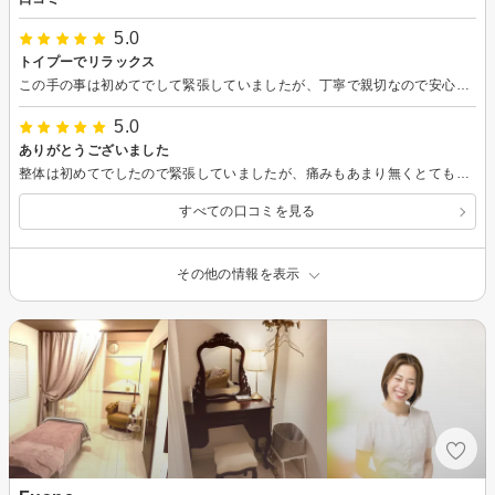
5.0
トイプーでリラックス
この手の事は初めてでして緊張していましたが、丁寧で親切なので安心しました。2匹のぷーちゃんも優しくておとなしい子でめちゃくちゃ可愛いです。 効果の事を言うと即日効果が出ます。計測すると3㎝程細くなっているし、お腹の張りも軽減しました。サプリを飲み続けるよりは、この方がいいはず。即効性があります。私はジムでスタジオとプールを併用していますので、最低でもウォーキングは併用した方が効果的です。施術中は、ラジオ波で高温にして代謝を上げてキャビテーションで死亡を破壊する（脂肪は水などと排泄される）という理屈がわかっているのですが、その後に施術した吸引ってのが、凝り固まって張り付いた脂肪をめくりあげる？吸い上げ引きはがし的なことで「痛い！」・・・ でも、頑張ってるぞって気持ちになり、お金を払っているダイエットという罪悪感が薄らぐ。背中、脇、お腹とやりましたが、吸引が痛いくらいであとは気持ちいいですよ。ジム、アプリとお金を使うよりは即効性があり、夏に向けてはおすすめです。
5.0
ありがとうございました
整体は初めてでしたので緊張していましたが、痛みもあまり無くとても心地よかったです。 身体が軽くなり心身ともにスッキリしました。ありがとうございました。 また伺いたいです。
すべての口コミを見る
その他の情報を表示