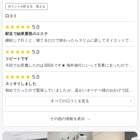
ポイントが貯まる・使える
口コミ
5.0
駅近で結果重視のエステ
継続して行くと、寝てるだけで終わったらスリムに楽してダイエットできるし、アットフォームな雰囲気が気取らずに行けるから嬉しい
5.0
リピートです
今回でお邪魔したのは3回目です★ 海外旅行にいって見事に太ったので Tamyさんにお願いしに行きました♪ 通うたびに２～３センチ細くしてくれるので 削ってください～！！！！と駆け込んだら 今回も見事にしっかり削ってくれて感謝しかないです💛 お店もプライベートサロンなので落ち着いてますし 1対１でできるので気になる部位の相談も とてもしやすく居心地がいいのでついつい長居してしまいます(笑) 5月も予約の相談をしてとらせていただきました！ 個人店なのでお財布に優しいのもとても助かります！ 来月もよろしくお願いします💛
5.0
スッキリしました
初めてだったので緊張していましたが、温かいオーナー様のおかげで話がとても盛り上がりました！ なかなか痩せない私でも1回の施術で少しサイズダウンしました。 またお伺いしたいです。
すべての口コミを見る
その他の情報を表示