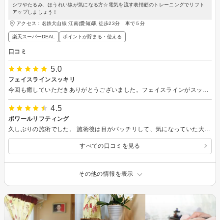
シワやたるみ、ほうれい線が気になる方☆電気を流す表情筋のトレーニングでリフト
アップしましょう！
アクセス：名鉄犬山線 江南(愛知)駅 徒歩23分 車で５分
楽天スーパーDEAL
ポイントが貯まる・使える
口コミ
5.0
フェイスラインスッキリ
今回も癒していただきありがとうございました。フェイスラインがスッキリしました。 また来月もお願いします。
4.5
ボワールリフティング
久しぶりの施術でした。 施術後は目がパッチリして、気になっていた大人ニキビも解消されました。 本当に癒されました。
すべての口コミを見る
その他の情報を表示