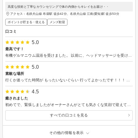
高度な技術と丁寧なカウンセリングで体の内側からキレイをお届け・・
アクセス：名鉄犬山線 布袋駅 徒歩42分、名鉄犬山線 江南(愛知)駅 徒歩53分
ポイントが貯まる・使える
メンズ歓迎
口コミ
5.0
最高です！
有機ゲルマニウム温浴を受けました。 以前に、ヘッドマッサージを受けた事もあります。 ヘッドマッサージの時に、魔法にかけられたかと思うぐらい幸せな時間を過ごしました。 素敵なサロンです！
5.0
素敵な場所
行くか迷ってた時間が もったいないぐらい 行ってよかったです！！！ アットホームで癒しの空間でしたﾟ.+(*¨*)+.ﾟ サロンの方々も丁寧に対応してくださり とても素敵なサロンでした！
4.5
癒されました
初めてで、緊張しましたがオーナーさんがとても気さくな笑顔で迎えてくれました。自分の肌の状態を説明してからエステがスタート。気持ちよくて途中寝てしまいましたが、終わってから自分の顔を鏡で見たら、目が大きくなっていました。ビックリです。鼻の吸引の時、自分の鼻の油の多さにも驚愕。お手入れって大事なんだなと、再確認。その後もお肌のメカニズムを丁寧に説明してもらえました。綺麗を応援してくれるさりげなさが気に入りました。
すべての口コミを見る
その他の情報を表示