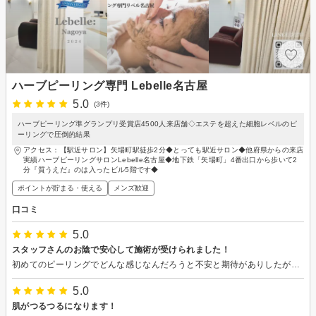
ハーブピーリング専門 Lebelle名古屋
5.0
(3件)
ハーブピーリング準グランプリ受賞店4500人来店舗◇エステを超えた細胞レベルのピ
ーリングで圧倒的結果
アクセス：【駅近サロン】矢場町駅徒歩2分◆とっても駅近サロン◆他府県からの来店
実績ハーブピーリングサロンLebelle名古屋◆地下鉄「矢場町」4番出口から歩いて2
分『質うえだ』のは入ったビル5階です◆
ポイントが貯まる・使える
メンズ歓迎
口コミ
5.0
スタッフさんのお陰で安心して施術が受けられました！
初めてのピーリングでどんな感じなんだろうと不安と期待がありしたが、スタッフの方がとても親切で安心して施術を受けられました^^ 個人差があると思いますが、私はチクチクとした感じは分かりましたが、全然痛くありませんでした！ ダウンタイムは今まで感じたことのない感覚で面白かったです^^ 頬の毛穴が少し目立たなくなった気がします！ しばらく継続して続けてみようと思います^^
5.0
肌がつるつるになります！