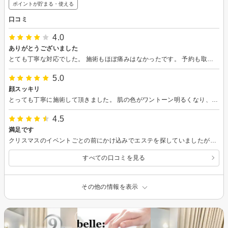
ポイントが貯まる・使える
口コミ
4.0
ありがとうございました
とても丁寧な対応でした。 施術もほぼ痛みはなかったです。 予約も取りやすいので、とても通いやすいと思います。 名古屋駅からも近く、夜も曜日によっては、遅くまでやっているそうなので、嬉しいです。
5.0
顔スッキリ
とっても丁寧に施術して頂きました。 肌の色がワントーン明るくなり、顔つきもスッキリ。 スタッフ皆さん感じ良く、営業もなく、最初から最後までとてもリラックスして過ごせました。 たまたま名古屋駅で用事があったため初めて利用させてもらいましたが、機会があればまたお邪魔したいと思いました。 この度はありがとうございました！
4.5
満足です
クリスマスのイベントごとの前にかけ込みでエステを探していましたが、こちらを利用出来て良かったです。くすみも取れたるみも改善され肌がパッと明るくなりました。説明も丁寧でとても親身になって対応して下さるので居心地も良く、満足出来ました。勧誘もほぼないため安心出来ますが、職場から近く金銭的にも割と通いやすいのでまたお邪魔出来たらいいなと思っています。
すべての口コミを見る
その他の情報を表示