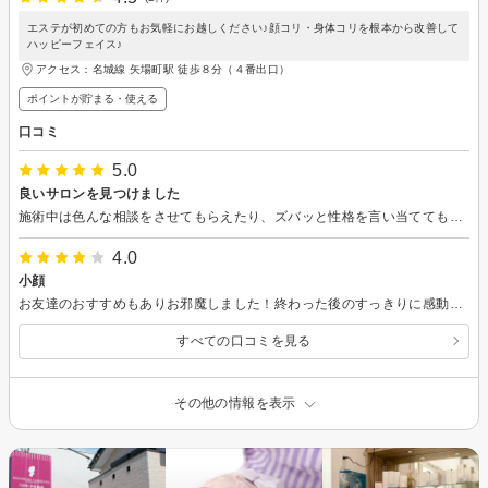
エステが初めての方もお気軽にお越しください♪顔コリ・身体コリを根本から改善して
ハッピーフェイス♪
アクセス：名城線 矢場町駅 徒歩８分（４番出口）
ポイントが貯まる・使える
口コミ
5.0
良いサロンを見つけました
施術中は色んな相談をさせてもらえたり、ズバッと性格を言い当ててもらったり、とにかく楽しかったです。驚きもいっぱいでした。 家に帰って、化粧水を付けるために顔を両手で包んだら、明らかにいつもより一周り以上スッキリしていました！通いたいです！！
4.0
小顔
お友達のおすすめもありお邪魔しました！終わった後のすっきりに感動し次回も早速予約させてもらいました。また次回もよろしくお願いします
すべての口コミを見る
その他の情報を表示