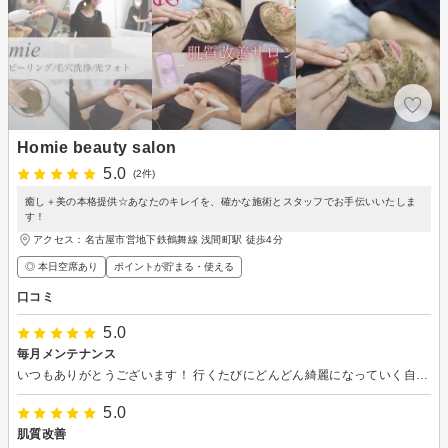
Homie beauty salon
5.0
(2件)
癒し＋美の本格提供☆あなたのキレイを、確かな施術とスタッフでお手伝いいたしま
す！
アクセス：名古屋市営地下鉄鶴舞線 浅間町駅 徒歩4分
◎ 本日空席あり
ポイントが貯まる・使える
口コミ
5.0
毎月メンテナンス
いつもありがとうございます！ 行くたびにどんどん綺麗になっていく自分の肌を見て、一緒に喜んでくれたり、前向きな言葉を沢山かけてくださり嬉しいです！ プライベートな話も気軽にできて、毎月の楽しみです！ また来月もよろしくお願いします！
5.0
肌質改善