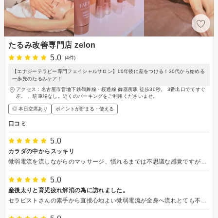
たるみ改善専門店 zelon
5.0
(4件)
【エナジーテラピー専門フェイシャルサロン】10年後に差をつける！30代から始める
一歩先のたるみケア！
アクセス：名古屋市営地下鉄鶴舞線・桜通線 御器所駅 徒歩30秒。 3番出口でてすぐ
左。 、駐車場なし。近くのパーキングをご利用くださいませ。
◎ 本日空席あり
ポイントが貯まる・使える
口コミ
5.0
カラダの中からスッキリ
微弱電流を流しながらのマッサージ、慣れるまでは不思議な感覚ですが、だんだん心地よくなって気がついたら眠ってしまっていました。 丁寧なカウンセリングで、自分の悩みポイントを重点的にマッサージしてもらいました。 体が軽くなった気がします。
5.0
産後太りと育児疲れ解消の為に訪れました。
セラピストさんの素手から直接心地よい微弱電流が全身へ流れとても不思議な感覚でした。 凝り固まった筋肉が電気の力で引き離されてるような感覚で終わった後は全身ぽかぽかになりすっきり。 施術には自律神経をよくする効果もあるそうで育児疲れで心身共にお疲れだった私にはとても良かったです。 特に私は後頭部に微弱電流が流れると頭もすっきりし考えなどもまとまるような気がしました。 帰宅後は筋肉を動かしたからか？よい疲労感で子供とすぐ爆睡してしまいました笑 是非またお伺いしたいと思います。