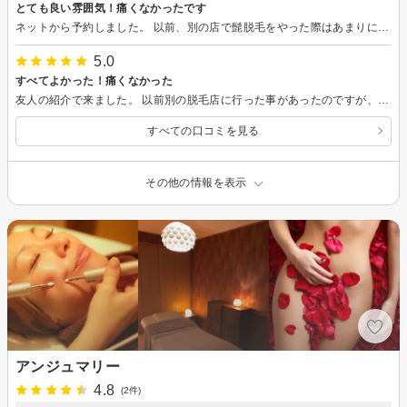
とても良い雰囲気！痛くなかったです
ネットから予約しました。 以前、別の店で髭脱毛をやった際はあまりに痛くて断念しましたが、こちらの店は痛くない施術をしてくれるとのことでしたので来店。 結果は本当に痛くなくて驚きました。 最初は緊張しましたが、スタッフさんの丁寧な説明のおかげもあって、かなりリラックスできました。 常にリラックスできるBGMがかかっていたため、気づいたら終わっていました。 これだけのことをしていただいたのに、金額は他店より安かったです。 これからが楽しみです。
5.0
すべてよかった！痛くなかった
友人の紹介で来ました。 以前別の脱毛店に行った事があったのですが、あまりの痛さに断念した経験があります。ここは痛くなかったと友人が言うので来店。結果本当に痛くなく驚きました！ スタッフさんが女性ということでお店に行くまでは緊張しましたが、話しているうちにいつのまにか平気になってました。 二店舗しか行った事がないので簡単な比較になりますが、かなり丁寧な印象でした。 デザインの希望も鏡を見ながら確認しながらやってくれてよかったです。 何よりも痛くないのがいい！ お店の雰囲気もいいし、落ち着いて施術してもらえるし痛くないしこれなら通えると思い通う事にしました。値段も前の店より安いと思いました。 駅からも近いしいいです。 ひげ剃りから解放されるかと思うと今から楽しみです！ ありがとうございました！
すべての口コミを見る
その他の情報を表示
アンジュマリー
4.8
(2件)