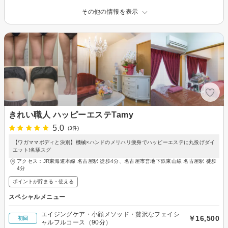
その他の情報を表示
きれい職人 ハッピーエステTamy
5.0
(3件)
【ワガママボディと決別】機械×ハンドのメリハリ痩身でハッピーエステに丸投げダイ
エット!名駅スグ
アクセス：JR東海道本線 名古屋駅 徒歩4分、名古屋市営地下鉄東山線 名古屋駅 徒歩
4分
ポイントが貯まる・使える
スペシャルメニュー
エイジングケア・小顔メソッド・贅沢なフェイシ
￥16,500
初回
ャルフルコース（90分）