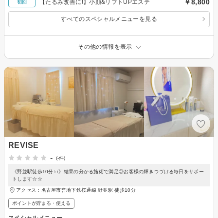
￥8,800
【たるみ改善に!】小顔&リフトUPエステ
初回
すべてのスペシャルメニューを見る
その他の情報を表示
REVISE
-
(-件)
《野並駅徒歩10分♪♪》結果の分かる施術で満足◎お客様の輝きつづける毎日をサポー
トします☆☆
アクセス：名古屋市営地下鉄桜通線 野並駅 徒歩10分
ポイントが貯まる・使える
スペシャルメニュー