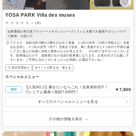
YOSA PARK Villa des muses
-
(-件)
結果重視の実力派プライベートサロン☆ハーブミストと水素で大量発汗＆リンパケア
で痩身、小顔に◎
アクセス：名鉄太田川駅の2番出口を出て直進。2つ目の信号《大田小学校入口》交差
点を左折し、1つ目の信号《寺下》交差点で右折。東に直進すると1つ目の十字路を越
して少し進んだ右側に赤色と黄色のビルが見えます。、その3Fに当サロンがございま
す。駐車場はビル下、道路側２台が当店の駐車場になります。お気を付けてお越し下
さいませ。ご不明な点がございましたらお気軽にお電話下さいね！
◎ 本日空席あり
ポイントが貯まる・使える
スペシャルメニュー
【人気NO,2】痩せたいならこれ！全身美BODY！
￥7,800
初回
プレミアム痩身☆初回7,800円！
すべてのスペシャルメニューを見る
その他の情報を表示