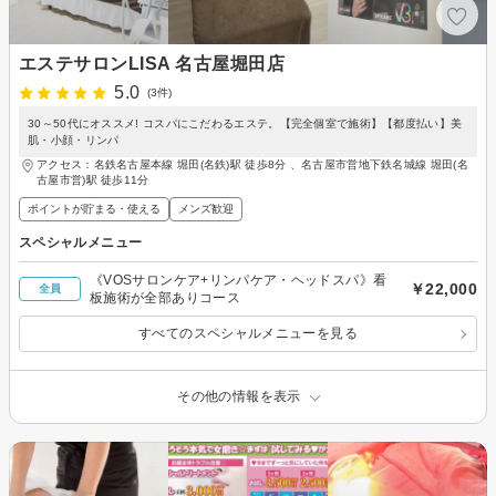
エステサロンLISA 名古屋堀田店
5.0
(3件)
30～50代にオススメ! コスパにこだわるエステ。【完全個室で施術】【都度払い】美
肌・小顔・リンパ
アクセス：名鉄名古屋本線 堀田(名鉄)駅 徒歩8分 、名古屋市営地下鉄名城線 堀田(名
古屋市営)駅 徒歩11分
ポイントが貯まる・使える
メンズ歓迎
スペシャルメニュー
《VOSサロンケア+リンパケア・ヘッドスパ》看
￥22,000
全員
板施術が全部ありコース
すべてのスペシャルメニューを見る
その他の情報を表示