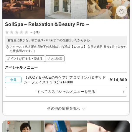
SoilSpa～Relaxation＆Beauty Pro～
-
(-件)
名古屋に数少ない実力派スパ♪1回ずつの都度払いだから安心！
アクセス：名古屋市営地下鉄名城線／桜通線【1A出口】 久屋大通駅 徒歩1分（栄から
も徒歩圏内です。）
ポイントが貯まる・使える
メンズ歓迎
スペシャルメニュー
【BODY＆FACEのＷケア】アロマリンパ＆デッド
￥14,800
全員
シーフェイス１３０分¥14800
すべてのスペシャルメニューを見る
その他の情報を表示