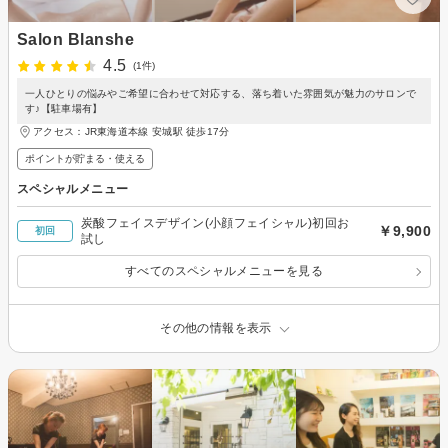
Salon Blanshe
4.5
(1件)
一人ひとりの悩みやご希望に合わせて対応する、落ち着いた雰囲気が魅力のサロンで
す♪【駐車場有】
アクセス：JR東海道本線 安城駅 徒歩17分
ポイントが貯まる・使える
スペシャルメニュー
炭酸フェイスデザイン(小顔フェイシャル)初回お
￥9,900
初回
試し
すべてのスペシャルメニューを見る
その他の情報を表示