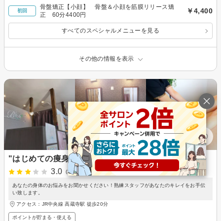
骨盤矯正【小顔】 骨盤＆小顔を筋膜リリース矯
￥4,400
初回
正 60分4400円
すべてのスペシャルメニューを見る
その他の情報を表示
"はじめての痩身"専門店B'style 春日井店
3.0
(1件)
あなたの身体のお悩みをお聞かせください！熟練スタッフがあなたのキレイをお手伝
い致します。
アクセス：JR中央線 高蔵寺駅 徒歩20分
ポイントが貯まる・使える