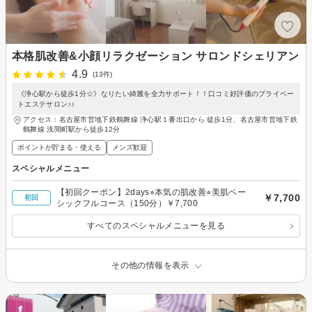
本格肌改善&小顔リラクゼーション サロンドシェリアン
4.9
(13件)
《浄心駅から徒歩1分☆》なりたい綺麗を全力サポート！！口コミ好評価のプライベー
トエステサロン♪♪
アクセス：名古屋市営地下鉄鶴舞線 浄心駅１番出口から 徒歩1分、名古屋市営地下鉄
鶴舞線 浅間町駅から徒歩12分
ポイントが貯まる・使える
メンズ歓迎
スペシャルメニュー
【初回クーポン】2days⭐︎本気の肌改善⭐︎美肌ベー
￥7,700
初回
シックフルコース（150分）￥7,700
すべてのスペシャルメニューを見る
その他の情報を表示