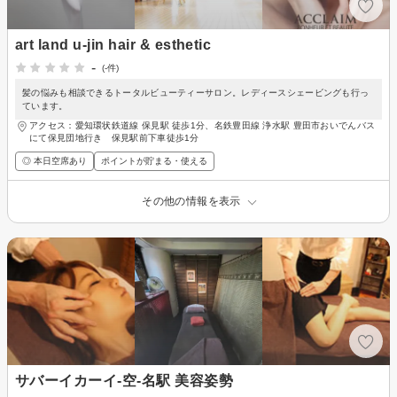
art land u-jin hair & esthetic
-
(-件)
髪の悩みも相談できるトータルビューティーサロン。レディースシェービングも行っ
ています。
アクセス：愛知環状鉄道線 保見駅 徒歩1分、名鉄豊田線 浄水駅 豊田市おいでんバス
にて保見団地行き 保見駅前下車徒歩1分
◎ 本日空席あり
ポイントが貯まる・使える
その他の情報を表示
サバーイカーイ-空-名駅 美容姿勢