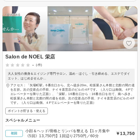
Salon de NOEL 栄店
-
(-件)
大人女性の痩身＆エイジング専門サロン。温め・ほぐし・引き締める、エステでダイ
エット、はじめませんか…
アクセス：「矢場町駅」6番出口から、北へ徒歩20m。松坂屋さん本館と北館の間の道
を左折。次の交差点の手前、ナイキ直営店のビルの４Fです。（入り口は南側。４Fで
エレベーターを降りた正面）、「栄駅」16番出口から：16番出口を出て、南へ歩き、
松坂屋さん本館と北館の間の道を右折。次の交差点の手前、ナイキ直営店のビルの４F
です。（入り口は南側。４Fでエレベーターを降りた正面）
ポイントが貯まる・使える
スペシャルメニュー
小顔＆ヘッド/骨格とリンパを整える【1ヶ月集中
￥13,750
初回
《5回》13,750円】1回辺り2750円／60分