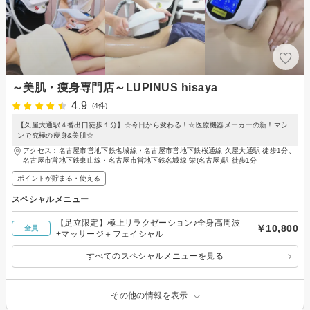
～美肌・痩身専門店～LUPINUS hisaya
4.9
(4件)
【久屋大通駅４番出口徒歩１分】☆今日から変わる！☆医療機器メーカーの新！マシ
ンで究極の痩身&美肌☆
アクセス：名古屋市営地下鉄名城線・名古屋市営地下鉄桜通線 久屋大通駅 徒歩1分、
名古屋市営地下鉄東山線・名古屋市営地下鉄名城線 栄(名古屋)駅 徒歩1分
ポイントが貯まる・使える
スペシャルメニュー
【足立限定】極上リラクゼーション♪全身高周波
￥10,800
全員
+マッサージ＋フェイシャル
すべてのスペシャルメニューを見る
その他の情報を表示