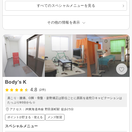
すべてのスペシャルメニューを見る
その他の情報を表示
Body's K
4.8
(2件)
肩こり・腰痛、O脚・骨盤・姿勢矯正は部位ごとに原因を追究◎キャビテーションは
たっぷり90分から☆
アクセス：JR東海道本線 野田新町駅 徒歩25分
ポイントが貯まる・使える
メンズ歓迎
スペシャルメニュー