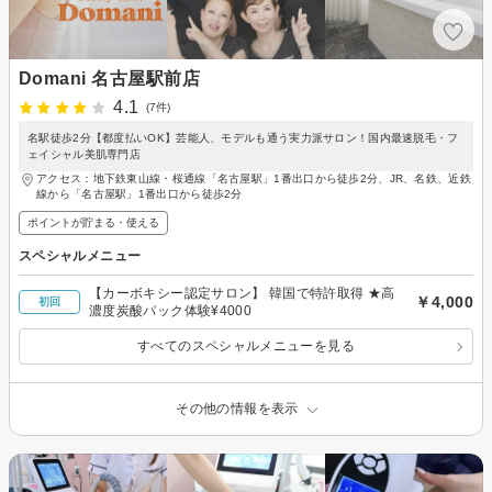
Domani 名古屋駅前店
4.1
(7件)
名駅徒歩2分【都度払いOK】芸能人、モデルも通う実力派サロン！国内最速脱毛・フ
ェイシャル美肌専門店
アクセス：地下鉄東山線・桜通線「名古屋駅」1番出口から徒歩2分、JR、名鉄、近鉄
線から「名古屋駅」1番出口から徒歩2分
ポイントが貯まる・使える
スペシャルメニュー
【カーボキシー認定サロン】 韓国で特許取得 ★高
￥4,000
初回
濃度炭酸パック体験¥4000
すべてのスペシャルメニューを見る
その他の情報を表示