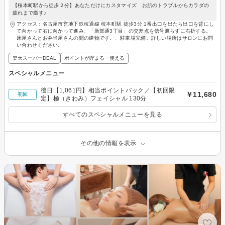
【桜本町駅から徒歩２分】あなただけにカスタマイズ お肌のトラブルからカラダの
疲れまで癒す♪
アクセス：名古屋市営地下鉄桜通線 桜本町駅 徒歩3分 1番出口を出たら出口を背にし
て向かって右に向かって進み、「新郊通3丁目」の交差点を信号渡らずに右折する。
床屋さんとお弁当屋さんの間の建物です。、駐車場完備。詳しい場所はサロンにお問
い合わせください。
楽天スーパーDEAL
ポイントが貯まる・使える
スペシャルメニュー
後日【1,061円】相当ポイントバック／【初回限
￥11,680
初回
定】極（きわみ）フェイシャル 130分
すべてのスペシャルメニューを見る
その他の情報を表示