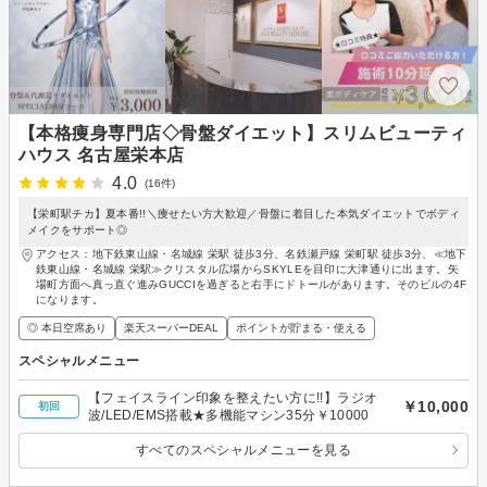
【本格痩身専門店◇骨盤ダイエット】スリムビューティ
ハウス 名古屋栄本店
4.0
(16件)
【栄町駅チカ】夏本番!!＼痩せたい方大歓迎／骨盤に着目した本気ダイエットでボディ
メイクをサポート◎
アクセス：地下鉄東山線・名城線 栄駅 徒歩3分、名鉄瀬戸線 栄町駅 徒歩3分、≪地下
鉄東山線・名城線 栄駅≫クリスタル広場からSKYLEを目印に大津通りに出ます。矢
場町方面へ真っ直ぐ進みGUCCIを過ぎると右手にドトールがあります。そのビルの4F
になります。
◎ 本日空席あり
楽天スーパーDEAL
ポイントが貯まる・使える
スペシャルメニュー
【フェイスライン印象を整えたい方に!!】ラジオ
￥10,000
初回
波/LED/EMS搭載★多機能マシン35分￥10000
すべてのスペシャルメニューを見る