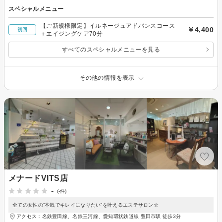
スペシャルメニュー
【ご新規様限定】イルネージュアドバンスコース
￥4,400
初回
＋エイジングケア70分
すべてのスペシャルメニューを見る
その他の情報を表示
メナードVITS店
-
(-件)
全ての女性の“本気でキレイになりたい”を叶えるエステサロン☆
アクセス：名鉄豊田線、名鉄三河線、愛知環状鉄道線 豊田市駅 徒歩3分