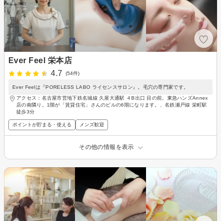
Ever Feel 栄本店
4.7
(54件)
Ever Feelは『PORELESS LABO ライセンスサロン』。毛穴の専門家です。
アクセス：名古屋市営地下鉄名城線 久屋大通駅 ４B出口 目の前。東急ハンズAnnex
店の南隣り。1階が「賃貸住宅」さんのビルの6階になります。、名鉄瀬戸線 栄町駅
徒歩3分
ポイントが貯まる・使える
メンズ歓迎
その他の情報を表示