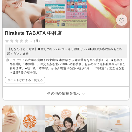
Rirakste TABATA 中村店
-
(-件)
【あなたはどっち派】◆癒しのリンパorスッキリ強圧リンパ◆美肌や毛の悩みもご相
談くださいませ！
アクセス：名古屋市営地下鉄東山線 本陣駅から外堀通りを西へ徒歩10分、■お車は、
外堀通り「本陣通５」の交差点を北へ100mの右手側、お店の前に無料駐車場が3台分
あります。■地下鉄「本陣駅」から外堀通りを西へ徒歩8分、「本陣通5」交差点を北
へ徒歩2分の右手側。
ポイントが貯まる・使える
その他の情報を表示