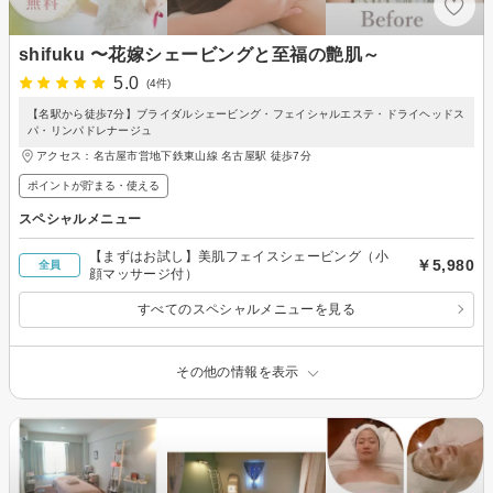
shifuku 〜花嫁シェービングと至福の艶肌～
5.0
(4件)
【名駅から徒歩7分】ブライダルシェービング・フェイシャルエステ・ドライヘッドス
パ・リンパドレナージュ
アクセス：名古屋市営地下鉄東山線 名古屋駅 徒歩7分
ポイントが貯まる・使える
スペシャルメニュー
【まずはお試し】美肌フェイスシェービング（小
￥5,980
全員
顔マッサージ付）
すべてのスペシャルメニューを見る
その他の情報を表示