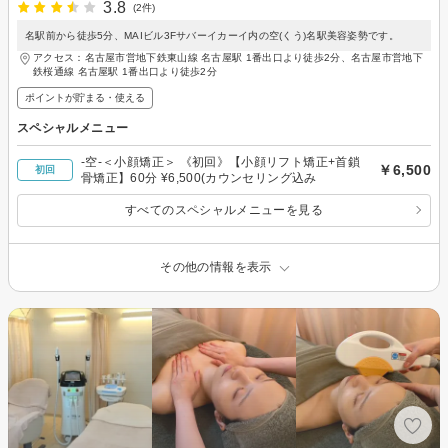
3.8
(2件)
名駅前から徒歩5分、MAIビル3Fサバーイカーイ内の空(くう)名駅美容姿勢です。
アクセス：名古屋市営地下鉄東山線 名古屋駅 1番出口より徒歩2分、名古屋市営地下
鉄桜通線 名古屋駅 1番出口より徒歩2分
ポイントが貯まる・使える
スペシャルメニュー
-空-＜小顔矯正＞ 《初回》【小顔リフト矯正+首鎖
￥6,500
初回
骨矯正】60分 ¥6,500(カウンセリング込み
すべてのスペシャルメニューを見る
その他の情報を表示