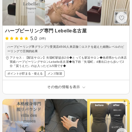
ハーブピーリング専門 Lebelle名古屋
5.0
(3件)
ハーブピーリング準グランプリ受賞店4500人来店舗◇エステを超えた細胞レベルのピ
ーリングで圧倒的結果
アクセス：【駅近サロン】矢場町駅徒歩2分◆とっても駅近サロン◆他府県からの来店
実績ハーブピーリングサロンLebelle名古屋◆地下鉄「矢場町」4番出口から歩いて2
分『質うえだ』のは入ったビル5階です◆
ポイントが貯まる・使える
メンズ歓迎
その他の情報を表示