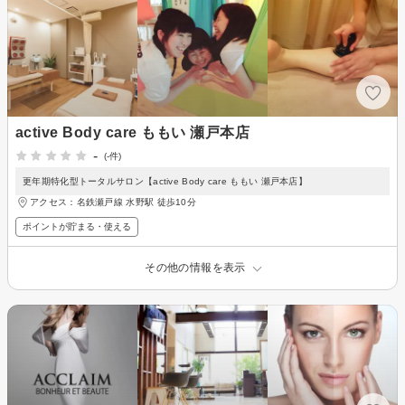
active Body care ももい 瀬戸本店
-
(-件)
更年期特化型トータルサロン【active Body care ももい 瀬戸本店】
アクセス：名鉄瀬戸線 水野駅 徒歩10分
ポイントが貯まる・使える
その他の情報を表示