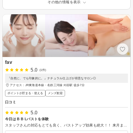
その他の情報を表示
fav
5.0
(1件)
『自然に、でも印象的に。』ナチュラル仕上げが得意なサロン◎
アクセス：JR東海道本線・名鉄三河線 刈谷駅 徒歩7分
ポイントが貯まる・使える
メンズ歓迎
口コミ
5.0
今日は B B Lバストを体験
スタッフさんの対応もとても良く、バストアップ効果も絶大！！ 来月また予約させて頂いて行きたいと思います。