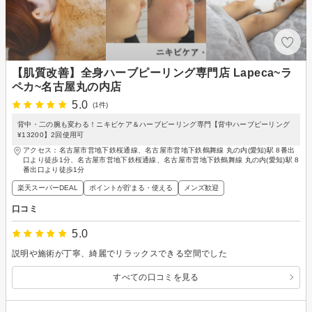
【肌質改善】全身ハーブピーリング専門店 Lapeca~ラ
ペカ~名古屋丸の内店
5.0
(1件)
背中・二の腕も変わる！ニキビケア＆ハーブピーリング専門【背中ハーブピーリング
¥13200】2回使用可
アクセス：名古屋市営地下鉄桜通線、名古屋市営地下鉄鶴舞線 丸の内(愛知)駅 8番出
口より徒歩1分、名古屋市営地下鉄桜通線、名古屋市営地下鉄鶴舞線 丸の内(愛知)駅 8
番出口より徒歩1分
楽天スーパーDEAL
ポイントが貯まる・使える
メンズ歓迎
口コミ
5.0
説明や施術が丁寧、綺麗でリラックスできる空間でした
すべての口コミを見る