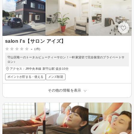
salon I's【サロン アイズ】
-
(-件)
守山区唯一のトータルビューティーサロン！一軒家貸切で完全個室のプライベートサ
ロン♪
アクセス：JR中央本線 新守山駅 徒歩10分
ポイントが貯まる・使える
メンズ歓迎
その他の情報を表示