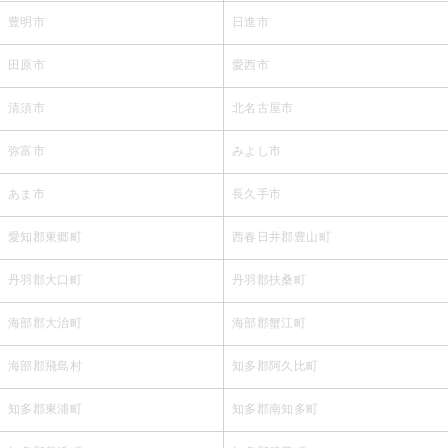
豊明市
日進市
田原市
愛西市
清須市
北名古屋市
弥富市
みよし市
あま市
長久手市
愛知郡東郷町
西春日井郡豊山町
丹羽郡大口町
丹羽郡扶桑町
海部郡大治町
海部郡蟹江町
海部郡飛島村
知多郡阿久比町
知多郡東浦町
知多郡南知多町