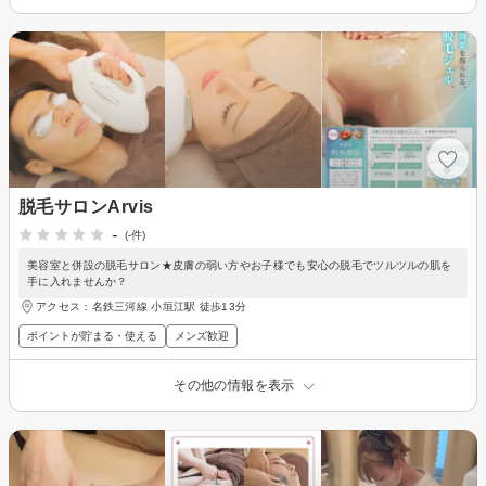
脱毛サロンArvis
-
(-件)
美容室と併設の脱毛サロン★皮膚の弱い方やお子様でも安心の脱毛でツルツルの肌を
手に入れませんか？
アクセス：名鉄三河線 小垣江駅 徒歩13分
ポイントが貯まる・使える
メンズ歓迎
その他の情報を表示