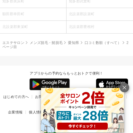
知多郡美浜町
知多郡武豊町
額田郡幸田町
北設楽郡設楽町
北設楽郡東栄町
北設楽郡豊根村
エステサロン
メンズ脱毛・髭脱毛
愛知県
口コミ数順（すべて）
2
ページ目
アプリからの予約ならもっとおトクで便利！
はじめての方へ
お問い合わせ
ヘルプ
リリース情報
利用規約
掲載ご希望のサロン様
企業情報
個人情報保護方針
楽天のサービス一覧
アプリ一覧
© Rakuten Group, Inc.