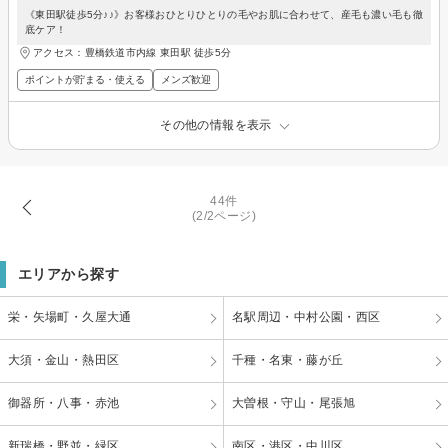
《東田駅徒歩5分♪♪》お客様おひとりひとりの毛やお肌に合わせて、産毛も濃い毛も徹
底ケア！
アクセス：豊橋鉄道市内線 東田駅 徒歩5分
ポイントが貯まる・使える
メンズ歓迎
その他の情報を表示
44件
(2/2ページ)
エリアから探す
栄・矢場町・久屋大通
名駅周辺・中村公園・西区
大須・金山・熱田区
千種・名東・藤が丘
御器所・八事・赤池
大曽根・守山・尾張旭
新瑞橋・野並・緑区
南区・港区・中川区