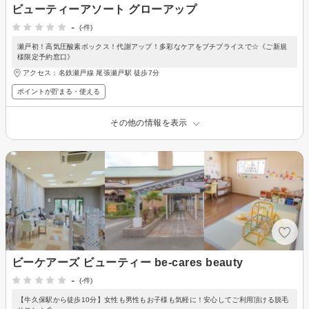
ビューティーアソート グローアップ
-
(-件)
瀬戸初！高気圧酸素ボックス！代謝アップ！多彩なケアをプチプライスで☆《ご新規
様限定予約窓口》
アクセス：名鉄瀬戸線 尾張瀬戸駅 徒歩7分
ポイントが貯まる・使える
その他の情報を表示
ビーケアーズ ビューティー be-cares beauty
-
(-件)
【牛久保駅から徒歩10分】女性も男性もお子様も気軽に！安心してご利用頂ける脱毛