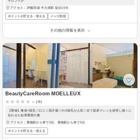
サロン☆彡
アクセス：JR飯田線 牛久保駅 徒歩10分
ポイントが貯まる・使える
メンズ歓迎
その他の情報を表示
BeautyCareRoom MOELLEUX
-
(-件)
【豊橋】痩身×脱毛◇口コミ高評価◇VIO脱毛が人気◇全て国産マシンを使用し個々に
合わせた結果重視の痩
アクセス：豊橋駅から車で3分、豊橋駅から車で5分
ポイントが貯まる・使える