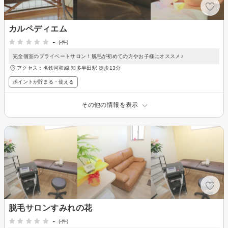
カルペディエム
-
(-件)
完全個室のプライベートサロン！脱毛が初めての方やお子様にオススメ♪
アクセス：名鉄河和線 知多半田駅 徒歩13分
ポイントが貯まる・使える
その他の情報を表示
脱毛サロンすみれの花
-
(-件)