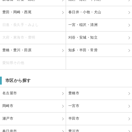
豊田・岡崎・西尾
春日井・小牧・犬山
日進・長久手・みよし
一宮・稲沢・清洲
大府・東海市・豊明
刈谷・安城・知立
豊橋・豊川・田原
知多・半田・常滑
愛知県その他
市区から探す
名古屋市
豊橋市
岡崎市
一宮市
瀬戸市
半田市
春日井市
豊川市