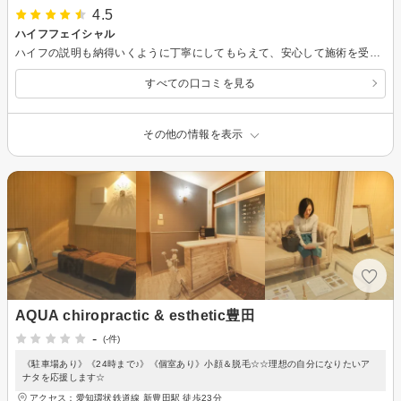
4.5
ハイフフェイシャル
ハイフの説明も納得いくように丁寧にしてもらえて、安心して施術を受けられました。 他メニューの説明、通いやすい料金設定でこれからも続けていきたいと思えるサロンでした。
すべての口コミを見る
その他の情報を表示
AQUA chiropractic & esthetic豊田
-
(-件)
《駐車場あり》《24時まで♪》《個室あり》小顔＆脱毛☆☆理想の自分になりたいア
ナタを応援します☆
アクセス：愛知環状鉄道線 新豊田駅 徒歩23分