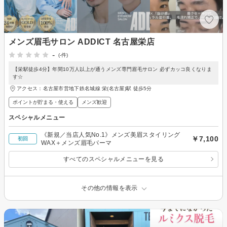
メンズ眉毛サロン ADDICT 名古屋栄店
-
(-件)
【栄駅徒歩4分】年間10万人以上が通うメンズ専門眉毛サロン 必ずカッコ良くなりま
す☆
アクセス：名古屋市営地下鉄名城線 栄(名古屋)駅 徒歩5分
ポイントが貯まる・使える
メンズ歓迎
スペシャルメニュー
《新規／当店人気No.1》メンズ美眉スタイリング
￥7,100
初回
WAX＋メンズ眉毛パーマ
すべてのスペシャルメニューを見る
その他の情報を表示