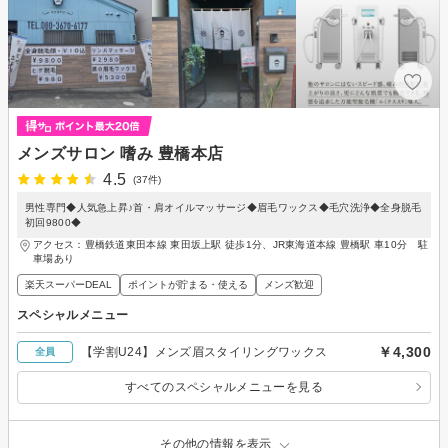
メンズサロン 嗜み 豊橋本店
4.5
(37件)
男性専門◆人気急上昇♪首・肩オイルマッサージ◆眉毛ワックス◆毛穴洗浄◆全身脱毛
初回9800◆
アクセス：豊橋鉄道東田本線 東田坂上駅 徒歩1分、JR東海道本線 豊橋駅 車10分 駐
車場あり
楽天スーパーDEAL
ポイントが貯まる・使える
メンズ歓迎
スペシャルメニュー
￥4,300
【学割U24】メンズ眉スタイリングワックス
全員
すべてのスペシャルメニューを見る
その他の情報を表示