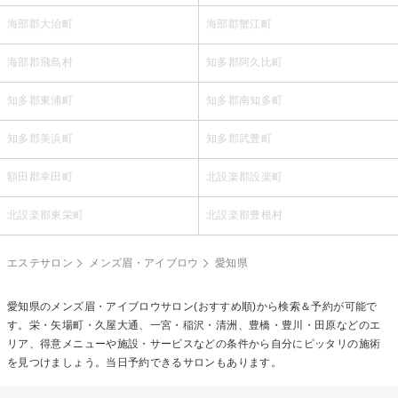
海部郡大治町
海部郡蟹江町
海部郡飛島村
知多郡阿久比町
知多郡東浦町
知多郡南知多町
知多郡美浜町
知多郡武豊町
額田郡幸田町
北設楽郡設楽町
北設楽郡東栄町
北設楽郡豊根村
エステサロン
メンズ眉・アイブロウ
愛知県
愛知県の
メンズ眉・アイブロウ
サロン(おすすめ順)から検索＆予約が可能で
す。栄・矢場町・久屋大通、一宮・稲沢・清洲、豊橋・豊川・田原などのエ
リア、得意メニューや施設・サービスなどの条件から自分にピッタリの施術
を見つけましょう。当日予約できるサロンもあります。