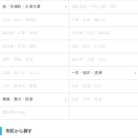
栄・矢場町・久屋大通
名駅周辺・中村公園・西区
大須・金山・熱田区
千種・名東・藤が丘
御器所・八事・赤池
大曽根・守山・尾張旭
新瑞橋・野並・緑区
南区・港区・中川区
豊田・岡崎・西尾
春日井・小牧・犬山
日進・長久手・みよし
一宮・稲沢・清洲
大府・東海市・豊明
刈谷・安城・知立
豊橋・豊川・田原
知多・半田・常滑
愛知県その他
市区から探す