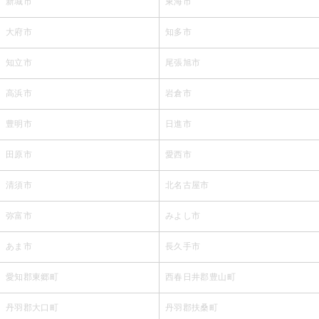
新城市
東海市
大府市
知多市
知立市
尾張旭市
高浜市
岩倉市
豊明市
日進市
田原市
愛西市
清須市
北名古屋市
弥富市
みよし市
あま市
長久手市
愛知郡東郷町
西春日井郡豊山町
丹羽郡大口町
丹羽郡扶桑町