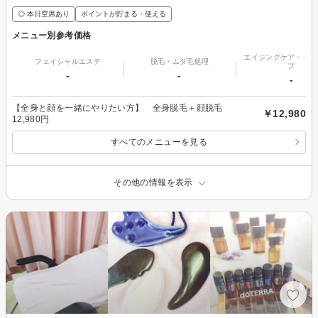
◎ 本日空席あり
ポイントが貯まる・使える
メニュー別参考価格
エイジングケア・リフ
フェイシャルエステ
脱毛・ムダ毛処理
プ
-
-
-
【全身と顔を一緒にやりたい方】 全身脱毛＋顔脱毛
￥12,980
12,980円
すべてのメニューを見る
その他の情報を表示