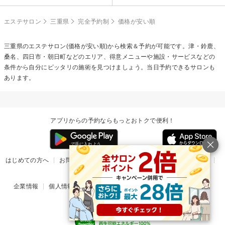
エステサロン
三重県
完全予約制
価格が安い順
三重県のエステサロン(価格が安い順)から検索＆予約が可能です。津・鈴鹿、
桑名、四日市・朝日町などのエリア、得意メニューや施設・サービスなどの
条件から自分にピッタリの施術を見つけましょう。当日予約できるサロンも
あります。
アプリからの予約ならもっとおトクで便利！
はじめての方へ
お問い合わせ
ヘルプ
リリース情報
利用規約
掲載ご希望のサロン様
企業情報
個人情報保護方針
楽天のサービス一覧
アプリ一覧
© Rakuten Group, Inc.