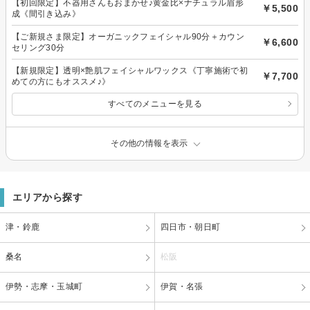
【初回限定】不器用さんもおまかせ♪黄金比×ナチュラル眉形
￥5,500
成《間引き込み》
【ご新規さま限定】オーガニックフェイシャル90分＋カウン
￥6,600
セリング30分
【新規限定】透明×艶肌フェイシャルワックス《丁寧施術で初
￥7,700
めての方にもオススメ♪》
すべてのメニューを見る
その他の情報を表示
エリアから探す
津・鈴鹿
四日市・朝日町
桑名
松阪
伊勢・志摩・玉城町
伊賀・名張