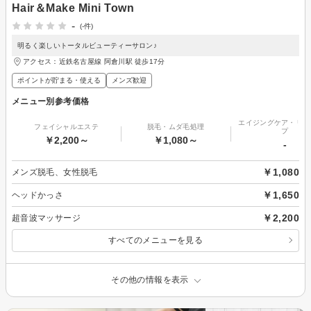
Hair＆Make Mini Town
-
(-件)
明るく楽しいトータルビューティーサロン♪
アクセス：近鉄名古屋線 阿倉川駅 徒歩17分
ポイントが貯まる・使える
メンズ歓迎
メニュー別参考価格
エイジングケア・リフ
フェイシャルエステ
脱毛・ムダ毛処理
プ
￥2,200～
￥1,080～
-
￥1,080
メンズ脱毛、女性脱毛
￥1,650
ヘッドかっさ
￥2,200
超音波マッサージ
すべてのメニューを見る
その他の情報を表示