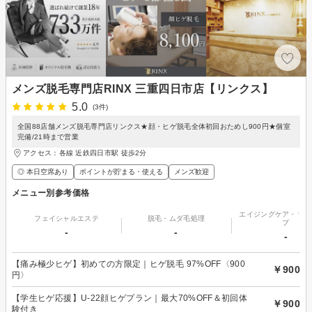
メンズ脱毛専門店RINX 三重四日市店【リンクス】
5.0
(3件)
全国88店舗メンズ脱毛専門店リンクス★顔・ヒゲ脱毛全体初回おためし900円★個室
完備/21時まで営業
アクセス：各線 近鉄四日市駅 徒歩2分
◎ 本日空席あり
ポイントが貯まる・使える
メンズ歓迎
メニュー別参考価格
エイジングケア・リフ
フェイシャルエステ
脱毛・ムダ毛処理
プ
-
-
-
【痛み極少ヒゲ】初めての方限定｜ヒゲ脱毛 97%OFF〈900
￥900
円〉
【学生ヒゲ応援】U-22顔ヒゲプラン｜最大70%OFF＆初回体
￥900
験付き