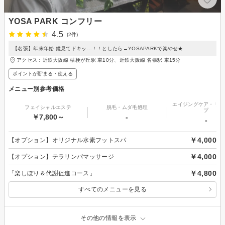
YOSA PARK コンフリー
4.5
(2件)
【名張】年末年始 鏡見てドキッ…！！としたら→YOSAPARKで楽やせ★
アクセス：近鉄大阪線 桔梗が丘駅 車10分、近鉄大阪線 名張駅 車15分
ポイントが貯まる・使える
メニュー別参考価格
エイジングケア・リフ
フェイシャルエステ
脱毛・ムダ毛処理
プ
￥7,800～
-
-
￥4,000
【オプション】オリジナル水素フットスパ
￥4,000
【オプション】テラリンパマッサージ
￥4,800
「楽しぼり＆代謝促進コース」
すべてのメニューを見る
その他の情報を表示