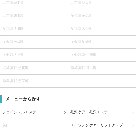
三重郡菰野町
三重郡朝日町
三重郡川越町
多気郡多気町
多気郡明和町
多気郡大台町
度会郡玉城町
度会郡度会町
度会郡大紀町
度会郡南伊勢町
北牟婁郡紀北町
南牟婁郡御浜町
南牟婁郡紀宝町
メニューから探す
フェイシャルエステ
毛穴ケア・毛穴エステ
美白
エイジングケア・リフトアップ