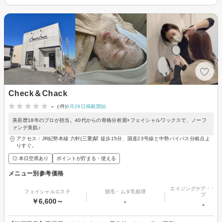
Check＆Chack
-
(-件)
6月29日掲載開始
美容歴18年のプロが担当。40代からの骨格分析眉×フェイシャルワックスで、ノーフ
ァンデ美肌♪
アクセス：JR紀勢本線 六軒(三重)駅 徒歩15分、国道23号線と中勢バイパス分岐点よ
りすぐ。
◎ 本日空席あり
ポイントが貯まる・使える
メニュー別参考価格
エイジングケア・リフ
フェイシャルエステ
脱毛・ムダ毛処理
プ
￥6,600～
-
-