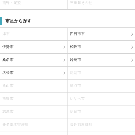
熊野・尾鷲
三重県その他
市区から探す
津市
四日市市
伊勢市
松阪市
桑名市
鈴鹿市
名張市
尾鷲市
亀山市
鳥羽市
熊野市
いなべ市
志摩市
伊賀市
桑名郡木曽岬町
員弁郡東員町