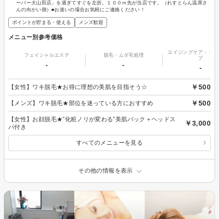
ーパー大山田店」を過ぎてすぐを左折。１００ｍ先が当店です。（れすとらん温席さ
んの向かい側）■お迷いの場合お気軽にご連絡ください！
ポイントが貯まる・使える
メンズ歓迎
メニュー別参考価格
エイジングケア・リフ
フェイシャルエステ
脱毛・ムダ毛処理
プ
-
-
-
￥500
【女性】ワキ脱毛★お得に理想の美肌を目指そう☆
￥500
【メンズ】ワキ脱毛★部位を迷っている方におすすめ
【女性】お顔脱毛★”化粧ノリが変わる”美肌パック＋ヘッドス
￥3,000
パ付き
すべてのメニューを見る
その他の情報を表示