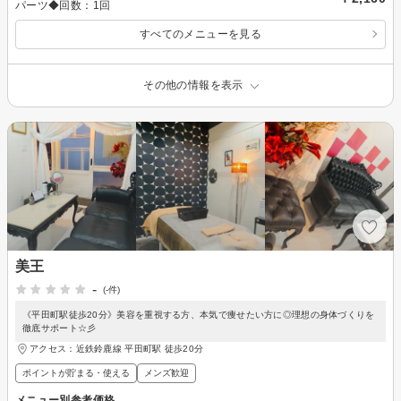
パーツ◆回数：1回
すべてのメニューを見る
その他の情報を表示
美王
-
(-件)
《平田町駅徒歩20分》美容を重視する方、本気で痩せたい方に◎理想の身体づくりを
徹底サポート☆彡
アクセス：近鉄鈴鹿線 平田町駅 徒歩20分
ポイントが貯まる・使える
メンズ歓迎
メニュー別参考価格