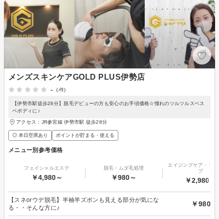
メンズスキンケアGOLD PLUS伊勢店
-
(-件)
【伊勢市駅徒歩28分】脱毛デビューの方も安心のお手頃価格☆憧れのツルツルスベス
ベボディに♪
アクセス：JR参宮線 伊勢市駅 徒歩28分
◎ 本日空席あり
ポイントが貯まる・使える
メニュー別参考価格
エイジングケア・リフ
フェイシャルエステ
脱毛・ムダ毛処理
プ
￥4,980～
￥980～
￥2,980～
【スネorウデ脱毛】半袖半ズボンも見える部分が気にな
￥980
る・・そんな方に♪