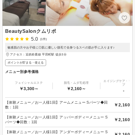
BeautySalonクムリポ
5.0
(1件)
敏感肌の方やお子様に◎肌に優しい脱毛で全身つるスベの肌が手に入ります♪
アクセス：近鉄鈴鹿線 平田町駅 徒歩3分
ポイントが貯まる・使える
メニュー別参考価格
エイジングケア・リフ
フェイシャルエステ
脱毛・ムダ毛処理
プ
￥3,300～
￥2,160～
-
【体験メニュー／お一人様1回】アームメニュー Sパーツ◆回
￥2,160
数：1回
【体験メニュー／お一人様1回】アッパーボディーメニュー S
￥2,160
パーツ◆回数：1回
【体験メニュー／お一人様1回】アンダーボディーメニュー S
￥2,160