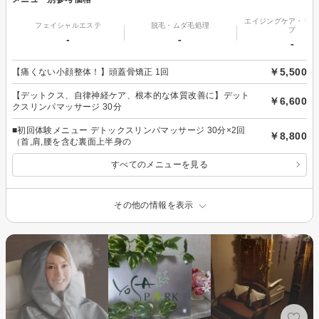
エイジングケア・リフ
フェイシャルエステ
脱毛・ムダ毛処理
プ
-
-
-
￥5,500
【痛くない小顔整体！】頭蓋骨矯正 1回
【デットクス、自律神経ケア、根本的な体質改善に】デット
￥6,600
クスリンパマッサージ 30分
■初回体験メニュー デトックスリンパマッサージ 30分×2回
￥8,800
（首,肩,腰を含む裏面上半身の
すべてのメニューを見る
その他の情報を表示