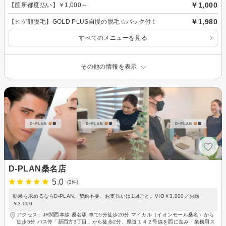
￥1,000
【箇所都度払い】￥1,000～
￥1,980
【ヒゲ顔脱毛】GOLD PLUS自慢の脱毛☆パック付！
すべてのメニューを見る
その他の情報を表示
D-PLAN桑名店
5.0
(3件)
効果を求めるならD-PLAN。契約不要、お支払いは1回ごと。VIO￥3,000／お顔
￥3,000
アクセス：JR関西本線 桑名駅 車で5分徒歩20分 マイカル（イオンモール桑名）から
徒歩5分 バス停「新西方3丁目」から徒歩2分、県道１４２号線を西に進み「業務用ス