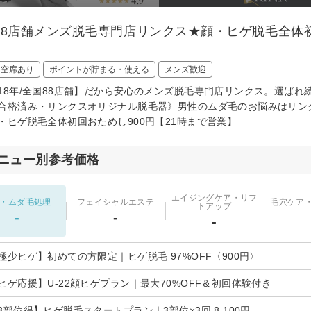
88店舗メンズ脱毛専門店リンクス★顔・ヒゲ脱毛全体初
日空席あり
ポイントが貯まる・使える
メンズ歓迎
18年/全国88店舗】だから安心のメンズ脱毛専門店リンクス。選ば
合格済み・リンクスオリジナル脱毛器》男性のムダ毛のお悩みはリン
・ヒゲ脱毛全体初回おためし900円【21時まで営業】
ニュー別参考価格
エイジングケア・リフ
・ムダ毛処理
フェイシャルエステ
毛穴ケア
トアップ
-
-
-
極少ヒゲ】初めての方限定｜ヒゲ脱毛 97%OFF〈900円〉
ヒゲ応援】U-22顔ヒゲプラン｜最大70%OFF＆初回体験付き
3部位得】ヒゲ脱毛スタートプラン｜3部位×3回 8,100円