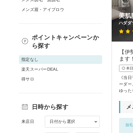
メンズ眉・アイブロウ
美肌
ハダダ
ポイントキャンペーンか
ら探す
【伊
ます
指定なし
◎ 本
楽天スーパーDEAL
《当日
得サロ
ーダー
ゆった
日時から探す
メ
来店日
日付から選択
脱毛