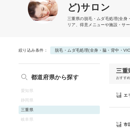
ど)サロン
三重県の
脱毛・ムダ毛処理(全身・
リア、得意メニューや施設・サ
絞り込み条件：
脱毛・ムダ毛処理(全身・脇・背中・VI
三重
都道府県から探す
おすす
愛知県
エ
静岡県
三重県
岐阜県
市