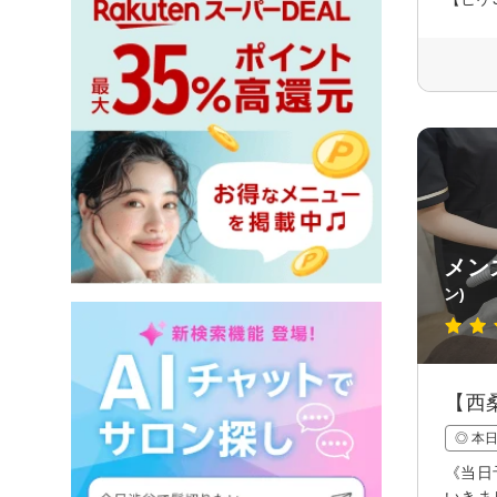
メン
ン)
【西
◎ 本
《当日
いきま