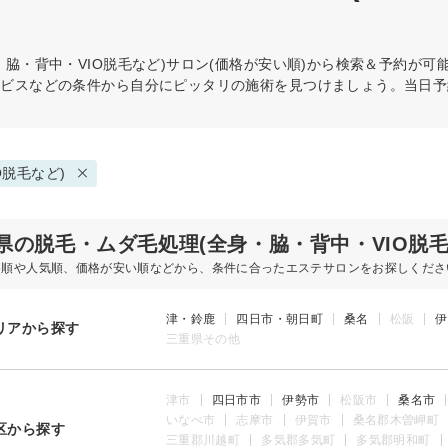
脇・背中・VIO脱毛など)
サロン(価格が安い順)から検索＆予約が可
ービスなどの条件から自分にピッタリの施術を見つけましょう。当日予
O脱毛など)
県の脱毛・ムダ毛処理(全身・脇・背中・VIO脱
め順や人気順、価格が安い順などから、条件に合ったエステサロンをお探しくださ
津・鈴鹿
四日市・朝日町
桑名
松阪
伊
リアから探す
三重県その他
津市
四日市市
伊勢市
松阪市
桑名市
いなべ市
志摩市
伊賀市
桑名郡木曽岬町
区から探す
三重郡川越町
多気郡多気町
多気郡明和町