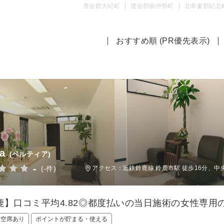
度会郡大紀町
度会郡南伊勢町
北牟婁郡紀北
おすすめ順 (PR優先表示)
ia
(ベルティア)
-
(-件)
アクセス：近鉄鈴鹿線 鈴鹿市駅 徒歩16分、
鹿】口コミ平均4.82◎都度払いの当日施術の女性専
日空席あり
ポイントが貯まる・使える