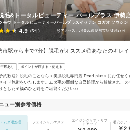
脱毛&トータルビューティー パールプラス 伊勢店
ツモウ トータルビューティーパールプラスイセテン コガオ ソウシン 
4.9
(5件)
アクセス：JR参宮線 伊勢市駅 徒歩27分
勢市駅から車で7分】脱毛がオススメ◎あなたのキレ
！
日空席あり
ポイントが貯まる・使える
予約歓迎》脱毛のことなら＜美肌脱毛専門店 Pearl plus＞にお
メイド施術をいたします。ムダ毛の面倒な自己処理から解放され、ス
りとした至福のひと時をご堪能ください♪♪
ニュー別参考価格
エイジングケア・リフ
・ムダ毛処理
フェイシャルエステ
毛穴ケア
トアップ
-
-
￥2,