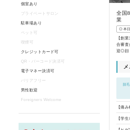
個室あり
全国
プライベートサロン
業
駐車場あり
◎ 本
ペット可
【創業
喫煙可
合審査
迎◎顔
クレジットカード可
QR・バーコード決済可
メ
電子マネー決済可
バリアフリー
脱毛
男性歓迎
Foreigners Welcome
【痛み
【学生
【ヒゲ