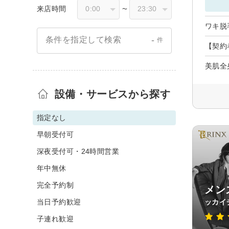
来店時間
〜
ワキ脱
-
条件を指定して検索
件
【契約
美肌全
設備・サービスから探す
指定なし
早朝受付可
深夜受付可・24時間営業
年中無休
完全予約制
メン
当日予約歓迎
ッカイ
子連れ歓迎