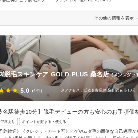
その他の情報を表示
ズ脱毛スキンケア GOLD PLUS 桑名店
(メンズダツ
5.0
(1件)
アクセス：近鉄名古屋線 桑名駅 徒歩10分
桑名駅徒歩10分】脱毛デビューの方も安心のお手頃価
日空席あり
ポイントが貯まる・使える
予約歓迎》《クレジットカード可》ヒゲやムダ毛の面倒な自己処理か
しょう♪男性の濃くて、太い毛まで幅広く対応します！！初めての方