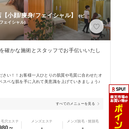
【小顔/痩身/フェイシャル】
(ビ
フェイシャル)
イを確かな施術とスタッフでお手伝いいたし
任せください！！お客様一人ひとりの肌質や毛質に合わせたオ
ベスベな肌を手に入れて美意識を上げていきましょう♪
すべてのメニューを見る
・毛穴エステ
メンズエステ
メンズ脱毛・髭脱毛
980～
-
-