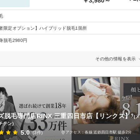
￥3,980～
毛
者限定オプション】ハイブリッド脱毛1箇所
身脱毛2980円
その他の情報を表示
ズ脱毛専門店RINX 三重四日市店【リンクス】
(
チテン)
5.0
(3件)
アクセス：各線 近鉄四日市駅 徒歩2分