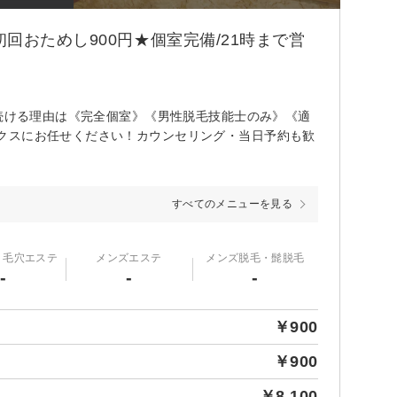
回おためし900円★個室完備/21時まで営
れ続ける理由は《完全個室》《男性脱毛技能士のみ》《適
クスにお任せください！カウンセリング・当日予約も歓
すべてのメニューを見る
・毛穴エステ
メンズエステ
メンズ脱毛・髭脱毛
-
-
-
￥900
￥900
￥8,100