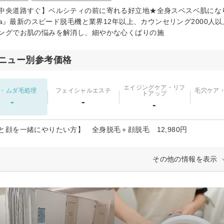
中央道路すぐ】ベルシティの前に寄れる好立地★全身スベスベ肌にな
ltia』最新のスピード脱毛機と業界12年以上、カウンセリング200
ングでお肌の悩みを解消し、細やかな心くばりの施
ニュー別参考価格
エイジングケア・リフ
・ムダ毛処理
フェイシャルエステ
毛穴ケア
トアップ
-
-
-
と顔を一緒にやりたい方】 全身脱毛＋顔脱毛 12,980円
その他の情報を表示