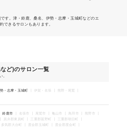
能です。津・鈴鹿、桑名、伊勢・志摩・玉城町などのエ
約できるサロンもあります。
毛など)のサロン一覧
い。
勢・志摩・玉城町
伊賀・名張
熊野・尾鷲
鈴鹿市
名張市
尾鷲市
亀山市
鳥羽市
熊野市
員弁郡東員町
三重郡菰野町
三重郡朝日町
多気郡大台町
度会郡玉城町
度会郡度会町