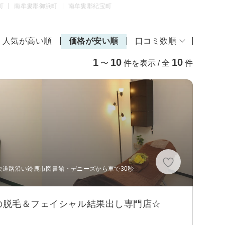
町
南牟婁郡御浜町
南牟婁郡紀宝町
人気が高い順
価格が安い順
口コミ数順
1
10
10
〜
件を表示 / 全
件
中央道路沿い鈴鹿市図書館・デニーズから車で30秒
用の脱毛＆フェイシャル結果出し専門店☆