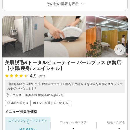
その他の情報を表示
美肌脱毛&トータルビューティー パールプラス 伊勢店
【小顔/痩身/フェイシャル】
4.9
(5件)
【伊勢市駅から車で7分】脱毛がオススメ◎あなたのキレイを確かな施術とスタッフで
お手伝いいたします！
アクセス：JR参宮線 伊勢市駅 徒歩27分
◎ 本日空席あり
ポイントが貯まる・使える
メニュー別参考価格
エイジングケア・リフトアッ
フェイシャルエステ
脱毛・ムダ毛処
プ
-
-
￥3,980～