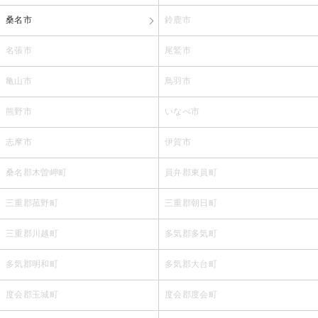
桑名市
鈴鹿市
名張市
尾鷲市
亀山市
鳥羽市
熊野市
いなべ市
志摩市
伊賀市
桑名郡木曽岬町
員弁郡東員町
三重郡菰野町
三重郡朝日町
三重郡川越町
多気郡多気町
多気郡明和町
多気郡大台町
度会郡玉城町
度会郡度会町