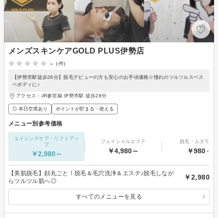
メンズスキンケアGOLD PLUS伊勢店
-
(-件)
【伊勢市駅徒歩28分】脱毛デビューの方も安心のお手頃価格☆憧れのツルツルスベス
ベボディに♪
アクセス：JR参宮線 伊勢市駅 徒歩28分
◎ 本日空席あり
ポイントが貯まる・使える
メニュー別参考価格
エイジングケア・リフトアッ
フェイシャルエステ
脱毛・ムダ毛処
プ
￥4,980～
￥980～
￥2,980～
【美肌脱毛】顔丸ごと！脱毛＆毛穴洗浄＆エステ♪脱毛しなが
￥2,980
らツルツル肌へ◎
すべてのメニューを見る