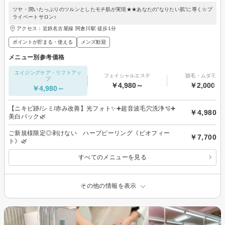
ツヤ・潤いたっぷりのツルンとしたモチ肌が実現★★あなたの”なりたい肌”に導く☆プ
ライベートサロン♪
アクセス：近鉄名古屋線 阿倉川駅 徒歩1分
ポイントが貯まる・使える
メンズ歓迎
メニュー別参考価格
エイジングケア・リフトアッ
フェイシャルエステ
脱毛・ムダ毛処
プ
￥4,980～
￥2,000～
￥4,980～
【ニキビ跡/シミ/赤み改善】光フォト✨️➕超音波毛穴洗浄🫧➕
￥4,980
美白パック🌿
ご新規様限定◎剥けない ハーブピーリング《ビオフィー
￥7,700
ト》🌿
すべてのメニューを見る
その他の情報を表示