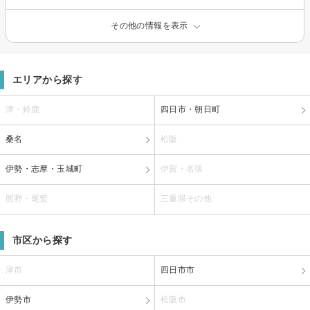
その他の情報を表示
エリアから探す
津・鈴鹿
四日市・朝日町
桑名
松阪
伊勢・志摩・玉城町
伊賀・名張
熊野・尾鷲
三重県その他
市区から探す
津市
四日市市
伊勢市
松阪市