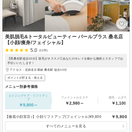
美肌脱毛&トータルビューティー パールプラス 桑名店
【小顔/痩身/フェイシャル】
5.0
(11件)
【西桑名駅徒歩10分】脱毛がオススメ◎あなたのキレイを確かな施術とスタッフでお
手伝いいたします！
アクセス：近鉄名古屋線 桑名駅 徒歩10分
ポイントが貯まる・使える
メニュー別参考価格
エイジングケア・リフトアッ
フェイシャルエステ
脱毛・ムダ毛処
プ
￥2,980～
￥1,100～
￥9,800～
￥9,800
【徹底小顔宣言♪】小顔リフトアップ(フェイシャル)¥9,800
すべてのメニューを見る