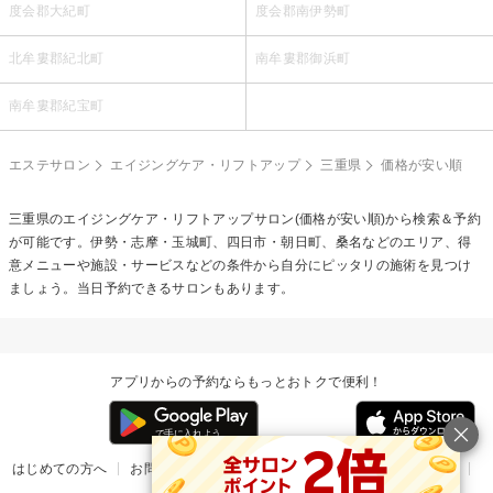
度会郡大紀町
度会郡南伊勢町
北牟婁郡紀北町
南牟婁郡御浜町
南牟婁郡紀宝町
エステサロン
エイジングケア・リフトアップ
三重県
価格が安い順
三重県の
エイジングケア・リフトアップ
サロン(価格が安い順)から検索＆予約
が可能です。伊勢・志摩・玉城町、四日市・朝日町、桑名などのエリア、得
意メニューや施設・サービスなどの条件から自分にピッタリの施術を見つけ
ましょう。当日予約できるサロンもあります。
アプリからの予約ならもっとおトクで便利！
はじめての方へ
お問い合わせ
ヘルプ
リリース情報
利用規約
掲載ご希望のサロン様