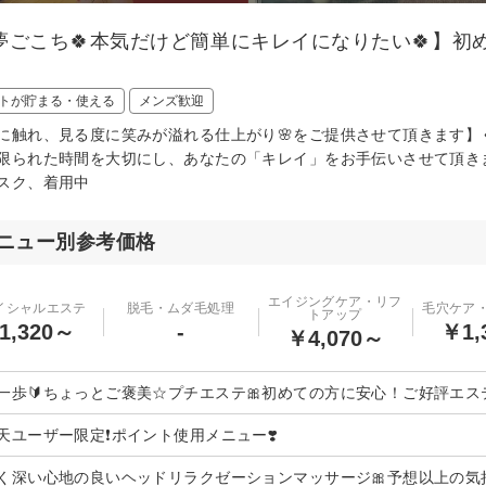
【夢ごこち🍀本気だけど簡単にキレイになりたい🍀】初
トが貯まる・使える
メンズ歓迎
肌に触れ、見る度に笑みが溢れる仕上がり🌸をご提供させて頂きます】
限られた時間を大切にし、あなたの「キレイ」をお手伝いさせて頂き
スク、着用中
ニュー別参考価格
エイジングケア・リフ
イシャルエステ
脱毛・ムダ毛処理
毛穴ケア
トアップ
1,320～
-
￥1,
￥4,070～
一歩🔰ちょっとご褒美☆プチエステ🎀初めての方に安心！ご好評エステ
楽天ユーザー限定❗️ポイント使用メニュー❣️
しく深い心地の良いヘッドリラクゼーションマッサージ🎀予想以上の気持ち