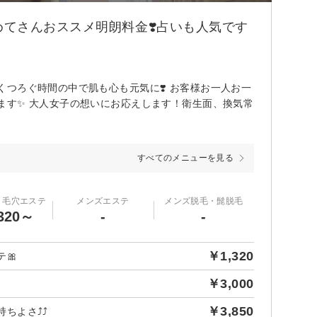
めてさんおススメ明朗料金❣️占いも人気です
くつろぐ時間の中で肌も心も元気に❣️ お客様お一人お一
ます✨ 大人女子の想いにお応えします！衛生面、換気常
すべてのメニューを見る
・毛穴エステ
メンズエステ
メンズ脱毛・髭脱毛
320～
-
-
￥1,320
🎀
￥3,000
￥3,850
よさ⤴️⤴️