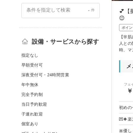
-
条件を指定して検索
件
💕
😊
ポイン
【🌸
設備・サービスから探す
人との
時、マ
指定なし
早朝受付可
メ
深夜受付可・24時間営業
年中無休
フェ
￥
完全予約制
当日予約歓迎
初めの
子連れ歓迎
💌🍀
個室あり
🎀優