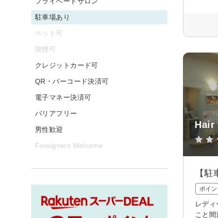
プライベートサロン
駐車場あり
ペット可
喫煙可
クレジットカード可
QR・バーコード決済可
電子マネー決済可
バリアフリー
Hair
男性歓迎
Foreigners Welcome
【駐
ポイン
レディ
こと間