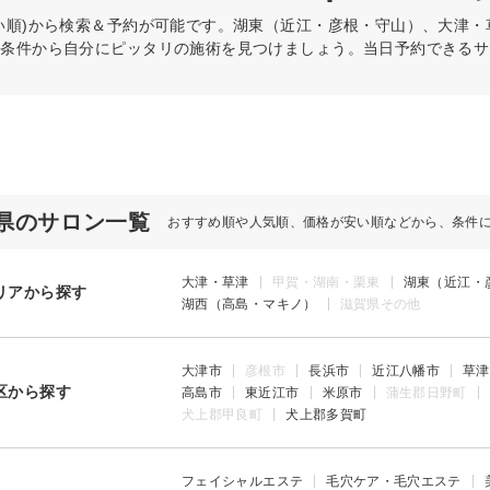
い順)から検索＆予約が可能です。湖東（近江・彦根・守山）、大津
の条件から自分にピッタリの施術を見つけましょう。当日予約できるサ
県のサロン一覧
おすすめ順や人気順、価格が安い順などから、条件
大津・草津
甲賀・湖南・栗東
湖東（近江・
リアから探す
湖西（高島・マキノ）
滋賀県その他
大津市
彦根市
長浜市
近江八幡市
草津
区から探す
高島市
東近江市
米原市
蒲生郡日野町
犬上郡甲良町
犬上郡多賀町
フェイシャルエステ
毛穴ケア・毛穴エステ