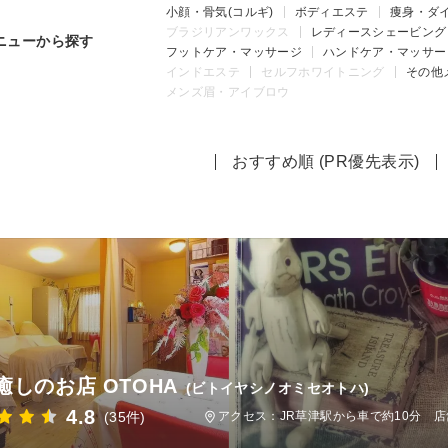
小顔・骨気(コルギ)
ボディエステ
痩身・ダ
ブラジリアンワックス
レディースシェービング
ニューから探す
フットケア・マッサージ
ハンドケア・マッサー
インドエステ
セルフホワイトニング
その他
メンズ眉・アイブロウ
おすすめ順 (PR優先表示)
癒しのお店 OTOHA
(ビトイヤシノオミセオトハ)
4.8
(35件)
アクセス：JR草津駅から車で約10分 