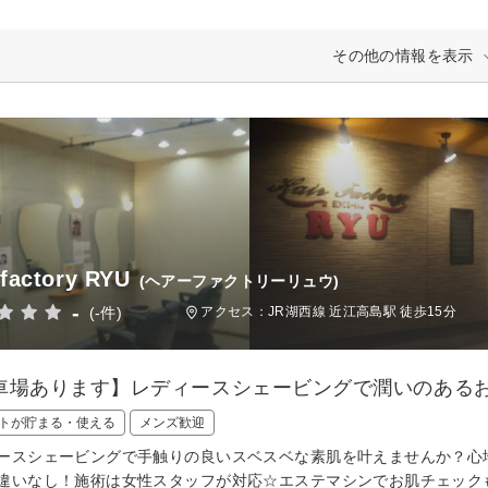
その他の情報を表示
 factory RYU
(ヘアーファクトリーリュウ)
-
(-件)
アクセス：JR湖西線 近江高島駅 徒歩15分
車場あります】レディースシェービングで潤いのあるお
トが貯まる・使える
メンズ歓迎
ースシェービングで手触りの良いスベスベな素肌を叶えませんか？心
違いなし！施術は女性スタッフが対応☆エステマシンでお肌チェック