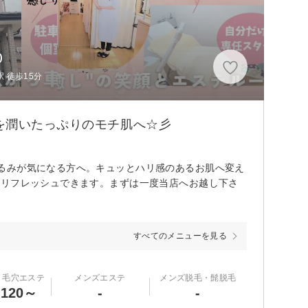
)
 徒歩15分
を潤いたっぷりのモチ肌へ☆彡
るみが気になる方へ。キュッとハリ感のあるお肌へ変え
もリフレッシュできます。まずは一度当店へお越し下さ
すべてのメニューを見る
・毛穴エステ
メンズエステ
メンズ脱毛・髭脱毛
,120～
-
-