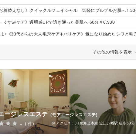
お着替えなし》クイックルフェイシャル 気軽にプルプルお肌へ！30分¥
・くすみケア》透明感UPで透き通った美肌へ 60分￥6,930
o.1⭐︎《30代からの大人毛穴ケア➕ハリケア》気になり始めたシワと
その他の情報を表示
エージレスエステ
(モアエージレスエステ)
-
(-件)
アクセス：JR東海道本線 近江八幡駅 徒歩60分