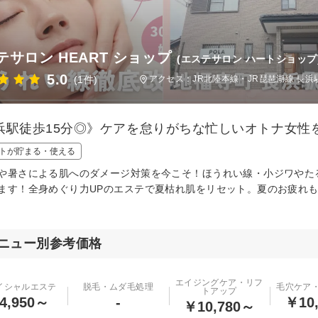
テサロン HEART ショップ
(エステサロン ハートショップ
5.0
(1件)
アクセス：JR北陸本線・JR琵琶湖線 長浜駅
浜駅徒歩15分◎》ケアを怠りがちな忙しいオトナ女性
トが貯まる・使える
や暑さによる肌へのダメージ対策を今こそ！ほうれい線・小ジワやた
ます！全身めぐり力UPのエステで夏枯れ肌をリセット。夏のお疲れ
ニュー別参考価格
エイジングケア・リフ
イシャルエステ
脱毛・ムダ毛処理
毛穴ケア
トアップ
4,950～
-
￥10
￥10,780～