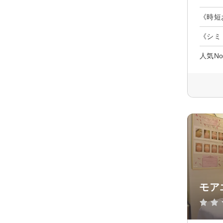
《時短
《シミ
人気N
モア