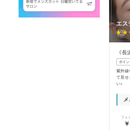
エス
《長
ポイン
紫外線
て見せ
い♪
メ
フェ
￥