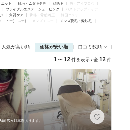
イエット
脱毛・ムダ毛処理
顔脱毛
眉・アイブロウ
ブライダルエステ・シェービング
バストアップ・ケア
ジ
角質ケア
骨格・骨盤矯正
韓国エステ
メニュー(エステ)
メンズエステ
メンズ脱毛・髭脱毛
人気が高い順
価格が安い順
口コミ数順
1
12
12
〜
件を表示 / 全
件
店舗前広々駐車場あります。