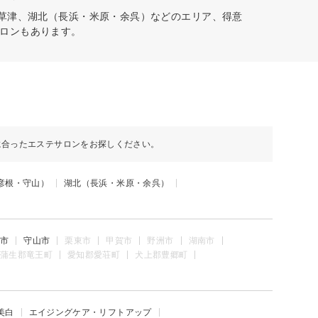
・草津、湖北（長浜・米原・余呉）などのエリア、得意
ロンもあります。
に合ったエステサロンをお探しください。
彦根・守山）
湖北（長浜・米原・余呉）
市
守山市
栗東市
甲賀市
野洲市
湖南市
蒲生郡竜王町
愛知郡愛荘町
犬上郡豊郷町
美白
エイジングケア・リフトアップ