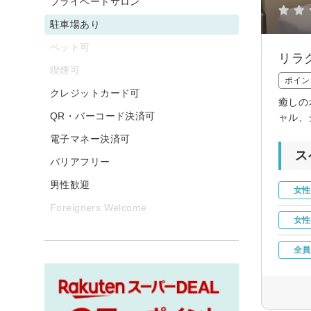
プライベートサロン
駐車場あり
ペット可
リラ
喫煙可
ポイン
クレジットカード可
癒しの
QR・バーコード決済可
ャル、
電子マネー決済可
ス
バリアフリー
男性歓迎
女性
Foreigners Welcome
女性
全員