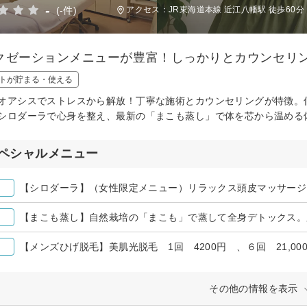
-
(-件)
アクセス：JR東海道本線 近江八幡駅 徒歩60分
クゼーションメニューが豊富！しっかりとカウンセリ
トが貯まる・使える
オアシスでストレスから解放！丁寧な施術とカウンセリングが特徴。
シロダーラで心身を整え、最新の「まこも蒸し」で体を芯から温める
ペシャルメニュー
【シロダーラ】（女性限定メニュー）リラックス頭皮マッサージ
【まこも蒸し】自然栽培の「まこも」で蒸して全身デトックス。
【メンズひげ脱毛】美肌光脱毛 1回 4200円 、６回 21,00
その他の情報を表示