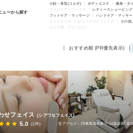
小顔・骨気(コルギ)
ボディエステ
痩身・ダ
ブラジリアンワックス
レディースシェービング
ニューから探す
フットケア・マッサージ
ハンドケア・マッサー
インドエステ
セルフホワイトニング
その他
メンズ眉・アイブロウ
おすすめ順 (PR優先表示)
わせフェイス
(シアワセフェイス)
5.0
(2件)
アクセス：JR東海道本線 守山(滋賀)駅 徒