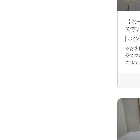
【お
です♪
ポイン
☆お客
◎スマ
されて