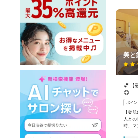
美と
💕
😊
ポイン
【🌸
人との
時、マ