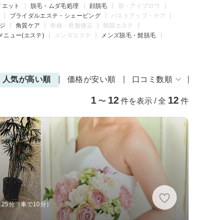
イエット
脱毛・ムダ毛処理
顔脱毛
眉・アイブロウ
ブライダルエステ・シェービング
バストアップ・ケア
ジ
角質ケア
骨格・骨盤矯正
韓国エステ
メニュー(エステ)
メンズエステ
メンズ脱毛・髭脱毛
人気が高い順
価格が安い順
口コミ数順
1
12
12
〜
件を表示 / 全
件
歩25分（車で10分）