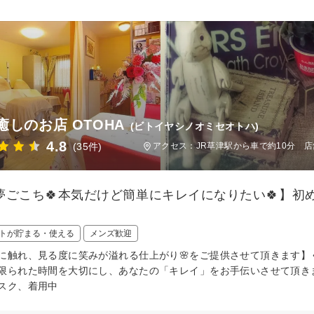
癒しのお店 OTOHA
(ビトイヤシノオミセオトハ)
4.8
(35件)
アクセス：JR草津駅から車で約10分 
【夢ごこち🍀本気だけど簡単にキレイになりたい🍀】初
トが貯まる・使える
メンズ歓迎
肌に触れ、見る度に笑みが溢れる仕上がり🌸をご提供させて頂きます】
限られた時間を大切にし、あなたの「キレイ」をお手伝いさせて頂き
スク、着用中