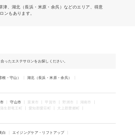
・草津、湖北（長浜・米原・余呉）などのエリア、得意
ロンもあります。
に合ったエステサロンをお探しください。
彦根・守山）
湖北（長浜・米原・余呉）
市
守山市
栗東市
甲賀市
野洲市
湖南市
蒲生郡竜王町
愛知郡愛荘町
犬上郡豊郷町
美白
エイジングケア・リフトアップ