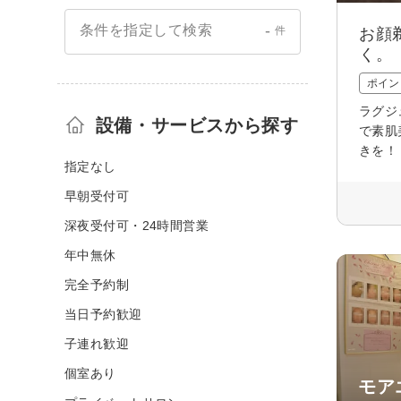
-
条件を指定して検索
件
お顔
く。
ポイン
ラグジ
設備・サービスから探す
で素肌
きを！
指定なし
早朝受付可
深夜受付可・24時間営業
年中無休
完全予約制
当日予約歓迎
子連れ歓迎
個室あり
モア