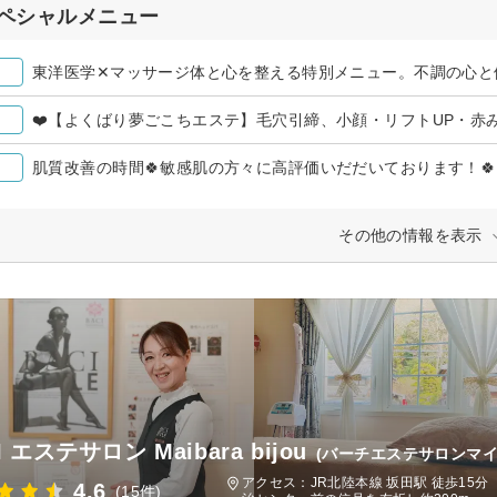
ペシャルメニュー
東洋医学✕マッサージ体と心を整える特別メニュー。不調の心と
肌質改善の時間🍀敏感肌の方々に高評価いだだいております！🍀
その他の情報を表示
I エステサロン Maibara bijou
(バーチエステサロンマイ
アクセス：JR北陸本線 坂田駅 徒歩15
4.6
(15件)