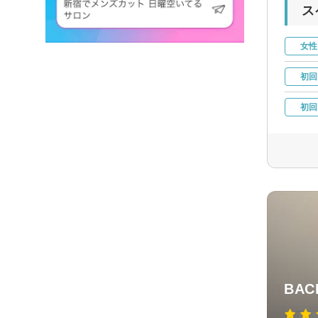
ス
女性
初回
初回
BAC