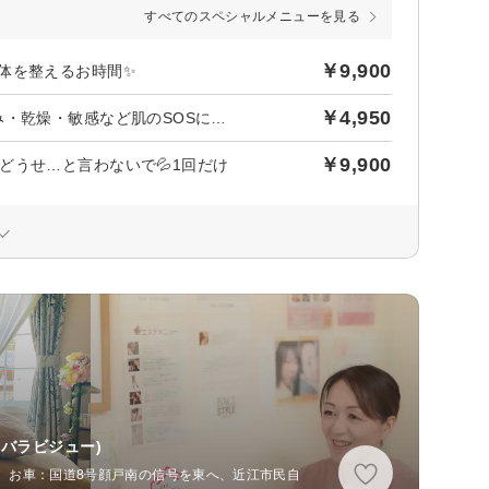
すべてのスペシャルメニューを見る
￥9,900
体を整えるお時間✨
￥4,950
❤️【よくばり夢ごこちエステ】毛穴引締、小顔・リフトUP・赤み・乾燥・敏感など肌のSOSに合わせます
￥9,900
どうせ…と言わないで💦1回だけ
バラビジュー)
分 お車：国道8号顔戸南の信号を東へ、近江市民自