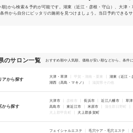
い順)から検索＆予約が可能です。湖東（近江・彦根・守山）、大津
の条件から自分にピッタリの施術を見つけましょう。当日予約できるサ
県のサロン一覧
おすすめ順や人気順、価格が安い順などから、条件
大津・草津
甲賀・湖南・栗東
湖東（近江・
リアから探す
湖西（高島・マキノ）
滋賀県その他
大津市
彦根市
長浜市
近江八幡市
草津
区から探す
高島市
東近江市
米原市
蒲生郡日野町
犬上郡甲良町
犬上郡多賀町
フェイシャルエステ
毛穴ケア・毛穴エステ