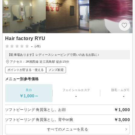
Hair factory RYU
-
(-件)
【駐車場あります】レディースシェービングで潤いのあるお肌に♪
アクセス：JR湖西線 近江高島駅 徒歩15分
ポイントが貯まる・使える
メンズ歓迎
メニュー別参考価格
美白
フェイシャルエステ
脱毛・ムダ毛処
￥1,000～
-
-
￥1,000
ソフトピーリング 角質落とし。お顔
￥3,000
ソフトピーリング 角質落とし。背中or腕
すべてのメニューを見る