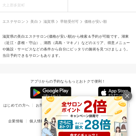
犬上郡多賀町
エステサロン
美白
滋賀県
早朝受付可
価格が安い順
滋賀県の
美白エステ
サロン(価格が安い順)から検索＆予約が可能です。湖東
（近江・彦根・守山）、湖西（高島・マキノ）などのエリア、得意メニュー
や施設・サービスなどの条件から自分にピッタリの施術を見つけましょう。
当日予約できるサロンもあります。
アプリからの予約ならもっとおトクで便利！
はじめての方へ
お問い合わせ
ヘルプ
リリース情報
利用規約
掲載ご希望のサロン様
企業情報
個人情報保護方針
楽天のサービス一覧
アプリ一覧
© Rakuten Group, Inc.