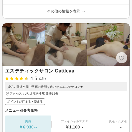
その他の情報を表示
エステティックサロン Cattleya
4.5
(1件)
貸切の贅沢空間で至福の時間を過ごせるエステサロン★
アクセス：JR 近江八幡駅 徒歩12分
ポイントが貯まる・使える
メニュー別参考価格
美白
フェイシャルエステ
脱毛・ムダ毛処
￥6,930～
￥1,100～
-