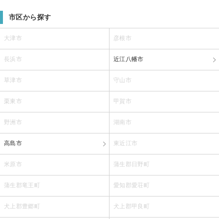
市区から探す
大津市
彦根市
長浜市
近江八幡市
草津市
守山市
栗東市
甲賀市
野洲市
湖南市
高島市
東近江市
米原市
蒲生郡日野町
蒲生郡竜王町
愛知郡愛荘町
犬上郡豊郷町
犬上郡甲良町