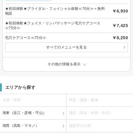
★初回体験★ブライダル・フェイシャル体験≪70分≫＋無料
￥6,930
相談
★初回体験★フェイス・リンパマッサージ毛穴ケアコース
￥7,425
≪75分≫
￥8,250
毛穴ケアコース≪75分≫
すべてのメニューを見る
その他の情報を表示
エリアから探す
大津・草津
甲賀・湖南・栗東
湖東（近江・彦根・守山）
湖北（長浜・米原・余呉）
湖西（高島・マキノ）
滋賀県その他