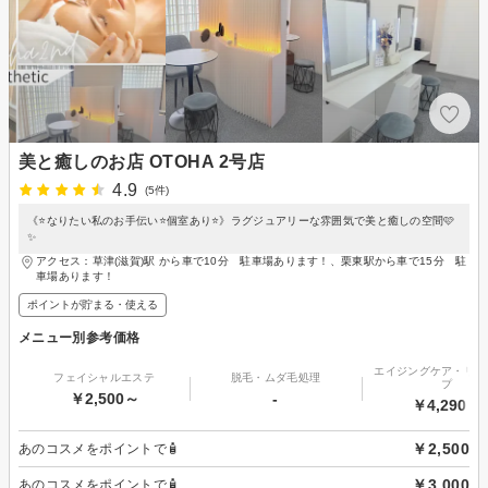
美と癒しのお店 OTOHA 2号店
4.9
(5件)
《⭐️なりたい私のお手伝い⭐️個室あり⭐》ラグジュアリーな雰囲気で美と癒しの空間🩷
✨
アクセス：草津(滋賀)駅 から車で10分 駐車場あります！、栗東駅から車で15分 駐
車場あります！
ポイントが貯まる・使える
メニュー別参考価格
エイジングケア・リフ
フェイシャルエステ
脱毛・ムダ毛処理
プ
￥2,500～
-
￥4,290～
￥2,500
あのコスメをポイントで🧴
￥3,000
あのコスメをポイントで🧴