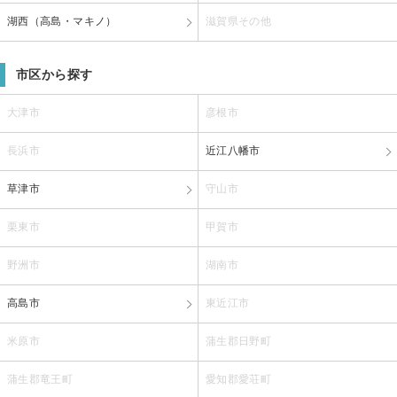
湖西（高島・マキノ）
滋賀県その他
市区から探す
大津市
彦根市
長浜市
近江八幡市
草津市
守山市
栗東市
甲賀市
野洲市
湖南市
高島市
東近江市
米原市
蒲生郡日野町
蒲生郡竜王町
愛知郡愛荘町