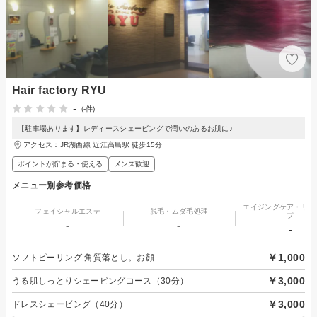
Hair factory RYU
-
(-件)
【駐車場あります】レディースシェービングで潤いのあるお肌に♪
アクセス：JR湖西線 近江高島駅 徒歩15分
ポイントが貯まる・使える
メンズ歓迎
メニュー別参考価格
エイジングケア・リフ
フェイシャルエステ
脱毛・ムダ毛処理
プ
-
-
-
￥1,000
ソフトピーリング 角質落とし。お顔
￥3,000
うる肌しっとりシェービングコース（30分）
￥3,000
ドレスシェービング（40分）