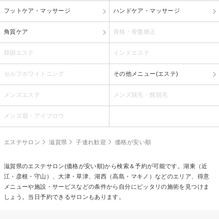
フットケア・マッサージ
ハンドケア・マッサージ
角質ケア
骨格・骨盤矯正
韓国エステ
インドエステ
セルフホワイトニング
その他メニュー(エステ)
メンズエステ
メンズ脱毛・髭脱毛
メンズ眉・アイブロウ
エステサロン
滋賀県
子連れ歓迎
価格が安い順
滋賀県のエステサロン(価格が安い順)から検索＆予約が可能です。湖東（近
江・彦根・守山）、大津・草津、湖西（高島・マキノ）などのエリア、得意
メニューや施設・サービスなどの条件から自分にピッタリの施術を見つけま
しょう。当日予約できるサロンもあります。