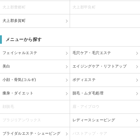
犬上郡豊郷町
犬上郡甲良町
犬上郡多賀町
メニューから探す
フェイシャルエステ
毛穴ケア・毛穴エステ
美白
エイジングケア・リフトアップ
小顔・骨気(コルギ)
ボディエステ
痩身・ダイエット
脱毛・ムダ毛処理
顔脱毛
眉・アイブロウ
ブラジリアンワックス
レディースシェービング
ブライダルエステ・シェービング
バストアップ・ケア