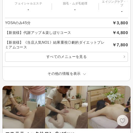
エイジングケア・リフ
フェイシャルエステ
脱毛・ムダ毛処理
プ
-
-
-
￥3,800
YOSAのみ45分
￥4,800
【新規様】代謝アップ＆楽しぼりコース
【新規様】《当店人気NO1》結果重視◎劇的ダイエットプレ
￥7,800
ミアムコース
すべてのメニューを見る
その他の情報を表示