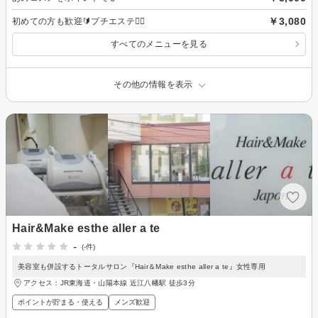
￥3,080
初めての方も歓迎🔰プチエステ💆‍♀️
すべてのメニューを見る
その他の情報を表示
Hair&Make esthe aller a te
-
(-件)
美容室も併設するトータルサロン『Hair＆Make esthe aller a te』女性専用
アクセス：JR東海道・山陽本線 近江八幡駅 徒歩3分
ポイントが貯まる・使える
メンズ歓迎