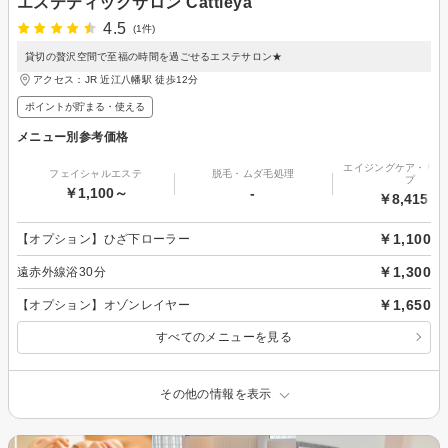
エステティックサロン Cattleya
4.5
(1件)
貸切の贅沢空間で至福の時間を過ごせるエステサロン★
アクセス：JR 近江八幡駅 徒歩12分
ポイントが貯まる・使える
メニュー別参考価格
エイジングケア・リフ
フェイシャルエステ
脱毛・ムダ毛処理
プ
￥1,100～
-
￥8,415～
￥1,100
【オプション】ひざ下ローラー
￥1,300
遠赤外線浴30分
￥1,650
【オプション】オゾンレイヤー
すべてのメニューを見る
その他の情報を表示