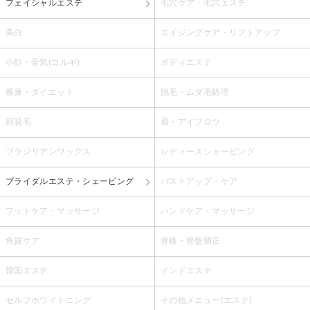
フェイシャルエステ
毛穴ケア・毛穴エステ
美白
エイジングケア・リフトアップ
小顔・骨気(コルギ)
ボディエステ
痩身・ダイエット
脱毛・ムダ毛処理
顔脱毛
眉・アイブロウ
ブラジリアンワックス
レディースシェービング
ブライダルエステ・シェービング
バストアップ・ケア
フットケア・マッサージ
ハンドケア・マッサージ
角質ケア
骨格・骨盤矯正
韓国エステ
インドエステ
セルフホワイトニング
その他メニュー(エステ)