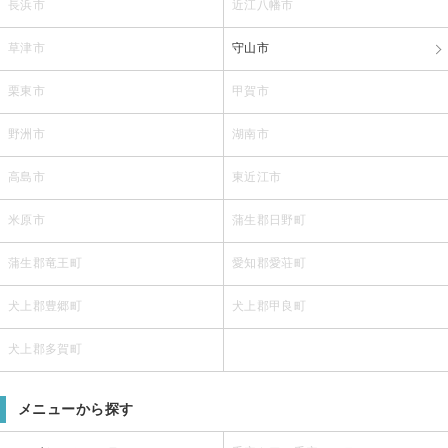
長浜市
近江八幡市
草津市
守山市
栗東市
甲賀市
野洲市
湖南市
高島市
東近江市
米原市
蒲生郡日野町
蒲生郡竜王町
愛知郡愛荘町
犬上郡豊郷町
犬上郡甲良町
犬上郡多賀町
メニューから探す