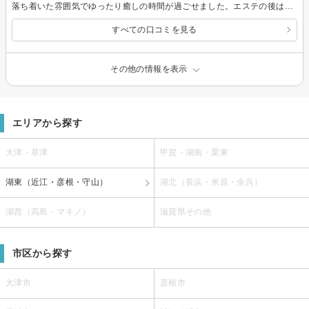
落ち着いた雰囲気でゆったり癒しの時間が過ごせました。エステの後はお肌がツルツルで明るさとハリが出て嬉しかったです。これからも定期的に受けようと思います。ありがとうございました。
すべての口コミを見る
その他の情報を表示
エリアから探す
大津・草津
甲賀・湖南・栗東
湖東（近江・彦根・守山）
湖北（長浜・米原・余呉）
湖西（高島・マキノ）
滋賀県その他
市区から探す
大津市
彦根市