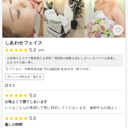
しあわせフェイス
5.0
(2件)
お顔剃りエステで素肌美人を実現！理容師の経験を活かしターンオーバーを促進し、
むきタマゴ肌へ導く。
アクセス：JR東海道本線 守山(滋賀)駅 徒歩25分（車で10分）
ポイントが貯まる・使える
口コミ
5.0
心地よくて寝てしまいます
いつもこちらの希望に丁寧に対応してくださいます。施術中も心地よくてよく寝てしまいます。これからもお世話になります。よろしくお願いします。
5.0
癒しの時間