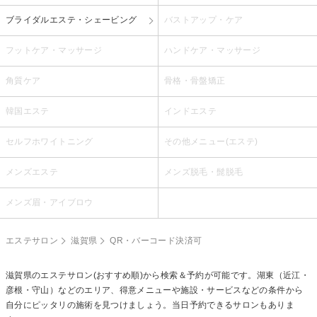
ブライダルエステ・シェービング
バストアップ・ケア
フットケア・マッサージ
ハンドケア・マッサージ
角質ケア
骨格・骨盤矯正
韓国エステ
インドエステ
セルフホワイトニング
その他メニュー(エステ)
メンズエステ
メンズ脱毛・髭脱毛
メンズ眉・アイブロウ
エステサロン
滋賀県
QR・バーコード決済可
滋賀県のエステサロン(おすすめ順)から検索＆予約が可能です。湖東（近江・
彦根・守山）などのエリア、得意メニューや施設・サービスなどの条件から
自分にピッタリの施術を見つけましょう。当日予約できるサロンもありま