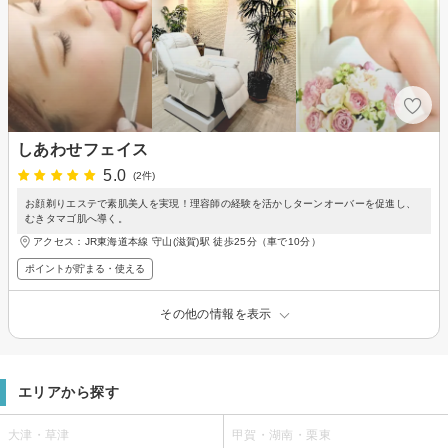
しあわせフェイス
5.0
(2件)
お顔剃りエステで素肌美人を実現！理容師の経験を活かしターンオーバーを促進し、
むきタマゴ肌へ導く。
アクセス：JR東海道本線 守山(滋賀)駅 徒歩25分（車で10分）
ポイントが貯まる・使える
その他の情報を表示
エリアから探す
大津・草津
甲賀・湖南・栗東