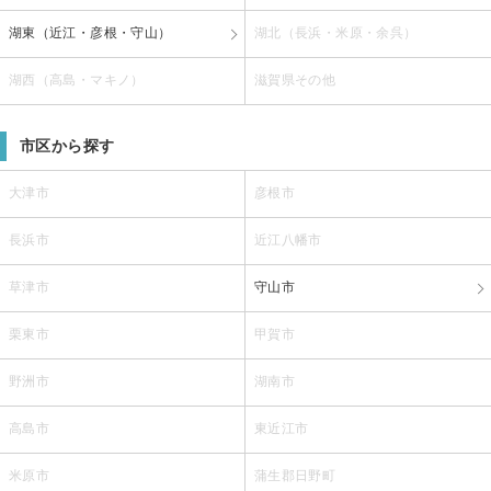
湖東（近江・彦根・守山）
湖北（長浜・米原・余呉）
湖西（高島・マキノ）
滋賀県その他
市区から探す
大津市
彦根市
長浜市
近江八幡市
草津市
守山市
栗東市
甲賀市
野洲市
湖南市
高島市
東近江市
米原市
蒲生郡日野町