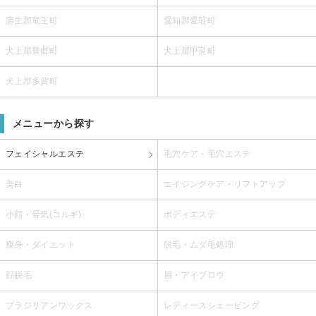
蒲生郡竜王町
愛知郡愛荘町
犬上郡豊郷町
犬上郡甲良町
犬上郡多賀町
メニューから探す
フェイシャルエステ
毛穴ケア・毛穴エステ
美白
エイジングケア・リフトアップ
小顔・骨気(コルギ)
ボディエステ
痩身・ダイエット
脱毛・ムダ毛処理
顔脱毛
眉・アイブロウ
ブラジリアンワックス
レディースシェービング