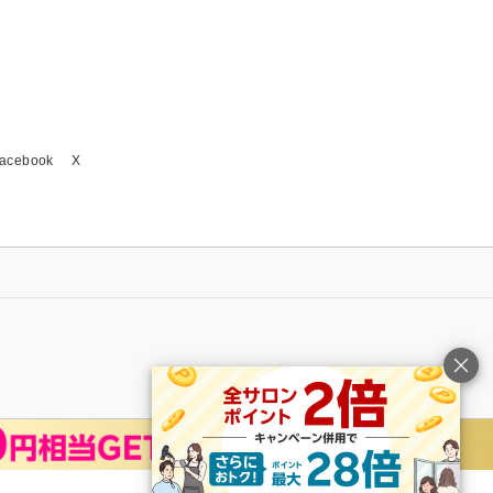
acebook
X