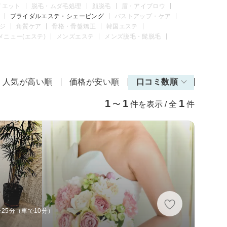
イエット
脱毛・ムダ毛処理
顔脱毛
眉・アイブロウ
ブライダルエステ・シェービング
バストアップ・ケア
ジ
角質ケア
骨格・骨盤矯正
韓国エステ
メニュー(エステ)
メンズエステ
メンズ脱毛・髭脱毛
人気が高い順
価格が安い順
口コミ数順
1
1
1
〜
件を表示 / 全
件
歩25分（車で10分）