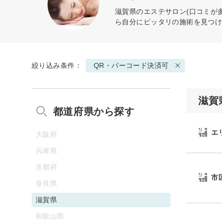
滋賀県のエステサロン(口コミが
ら自分にピッタリの施術を見つ
絞り込み条件：
QR・バーコード決済可
滋賀
都道府県から探す
エ
大阪府
兵庫県
京都府
市
奈良県
滋賀県
和歌山県