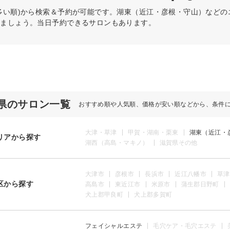
多い順)から検索＆予約が可能です。湖東（近江・彦根・守山）など
けましょう。当日予約できるサロンもあります。
県のサロン一覧
おすすめ順や人気順、価格が安い順などから、条件
大津・草津
甲賀・湖南・栗東
湖東（近江・
リアから探す
湖西（高島・マキノ）
滋賀県その他
大津市
彦根市
長浜市
近江八幡市
草津
区から探す
高島市
東近江市
米原市
蒲生郡日野町
犬上郡甲良町
犬上郡多賀町
フェイシャルエステ
毛穴ケア・毛穴エステ