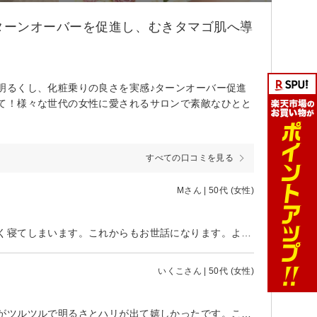
ターンオーバーを促進し、むきタマゴ肌へ導
明るくし、化粧乗りの良さを実感♪ターンオーバー促進
て！様々な世代の女性に愛されるサロンで素敵なひとと
すべての口コミを見る
Mさん | 50代 (女性)
いつもこちらの希望に丁寧に対応してくださいます。施術中も心地よくてよく寝てしまいます。これからもお世話になります。よろしくお願いします。
いくこさん | 50代 (女性)
落ち着いた雰囲気でゆったり癒しの時間が過ごせました。エステの後はお肌がツルツルで明るさとハリが出て嬉しかったです。これからも定期的に受けようと思います。ありがとうございました。