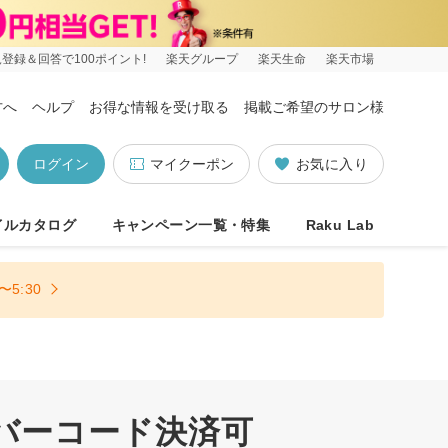
登録＆回答で100ポイント!
楽天グループ
楽天生命
楽天市場
方へ
ヘルプ
お得な情報を受け取る
掲載ご希望のサロン様
ログイン
マイクーポン
お気に入り
イルカタログ
キャンペーン一覧・特集
Raku Lab
5:30
・バーコード決済可