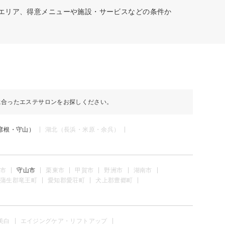
のエリア、得意メニューや施設・サービスなどの条件か
に合ったエステサロンをお探しください。
彦根・守山）
湖北（長浜・米原・余呉）
市
守山市
栗東市
甲賀市
野洲市
湖南市
蒲生郡竜王町
愛知郡愛荘町
犬上郡豊郷町
美白
エイジングケア・リフトアップ