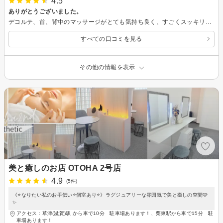
4.5
ありがとうございました。
デコルテ、首、背中のマッサージがとても気持ち良く、すごくスッキリしました。 フェイシャルも丁寧にして下さり、内容と仕上がりに大変満足しております。 店内は掃除も行き届いており、また来たいと思えるサロンでした。 どうもありがとうございました！
すべての口コミを見る
その他の情報を表示
美と癒しのお店 OTOHA 2号店
4.9
(5件)
《⭐️なりたい私のお手伝い⭐️個室あり⭐》ラグジュアリーな雰囲気で美と癒しの空間🩷
✨
アクセス：草津(滋賀)駅 から車で10分 駐車場あります！、栗東駅から車で15分 駐
車場あります！