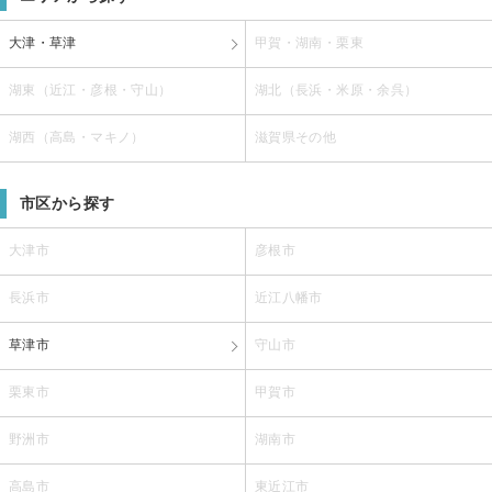
大津・草津
甲賀・湖南・栗東
湖東（近江・彦根・守山）
湖北（長浜・米原・余呉）
湖西（高島・マキノ）
滋賀県その他
市区から探す
大津市
彦根市
長浜市
近江八幡市
草津市
守山市
栗東市
甲賀市
野洲市
湖南市
高島市
東近江市