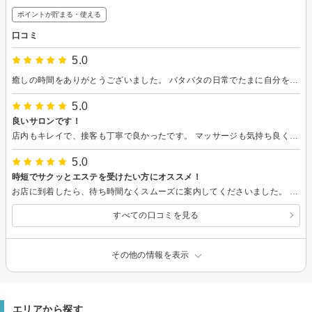
ポイントが貯まる・使える
口コミ
5.0
癒しの時間をありがとうございました。 バタバタの日常でたまに自分を癒す時間がほしくて色んなお店に行ってました。 初めて通いたい～って思ったお店✨ お店やスタッフさんの雰囲気が良くて😊 マッサージは最高で心地よく癒し時間でした。 ありがとうございました!
5.0
良いサロンです！
店内もキレイで、接客も丁寧で良かったです。 マッサージも気持ち良くて寝てしまいました。 シミ日焼けに悩んでいたのですが、 エステ後の白さや化粧ノリの良さにびっくりしました！ またよろしくお願いします！
5.0
時短でサクッとエステを受けたい方にオススメ！
お店に到着したら、待ち時間なくスムーズに案内してくださいました。 カウンセリングから施術までもあまり時間をとられず、空き時間などにサクッとエステを受けたい方にオススメのメニューだと思います。 施術は心地よく、ついウトウトしてしまうほど。 肌のツヤもアップしたので満足です！ またよろしくお願いいたします！
すべての口コミを見る
その他の情報を表示
エリアから探す