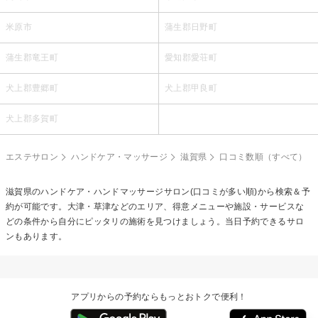
米原市
蒲生郡日野町
蒲生郡竜王町
愛知郡愛荘町
犬上郡豊郷町
犬上郡甲良町
犬上郡多賀町
エステサロン
ハンドケア・マッサージ
滋賀県
口コミ数順（すべて）
滋賀県の
ハンドケア・ハンドマッサージ
サロン(口コミが多い順)から検索＆予
約が可能です。大津・草津などのエリア、得意メニューや施設・サービスな
どの条件から自分にピッタリの施術を見つけましょう。当日予約できるサロ
ンもあります。
アプリからの予約ならもっとおトクで便利！