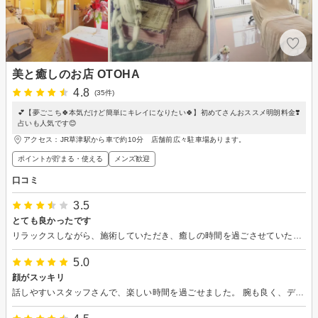
美と癒しのお店 OTOHA
4.8
(35件)
💕【夢ごこち🍀本気だけど簡単にキレイになりたい🍀】初めてさんおススメ明朗料金❣️
占いも人気です😊
アクセス：JR草津駅から車で約10分 店舗前広々駐車場あります。
ポイントが貯まる・使える
メンズ歓迎
口コミ
3.5
とても良かったです
リラックスしながら、施術していただき、癒しの時間を過ごさせていただきました。いろいろ気に掛けていただき、また、お願いしたいと思います。
5.0
顔がスッキリ
話しやすいスタッフさんで、楽しい時間を過ごせました。 腕も良く、デコルテや肩周りなどリンパを流していただきスッキリしました。 今後通いたいと思います。