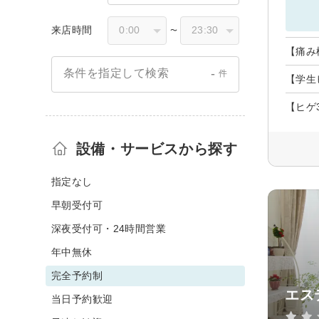
来店時間
〜
【痛み
-
条件を指定して検索
件
【学生
【ヒゲ
設備・サービスから探す
指定なし
早朝受付可
深夜受付可・24時間営業
年中無休
完全予約制
エス
当日予約歓迎