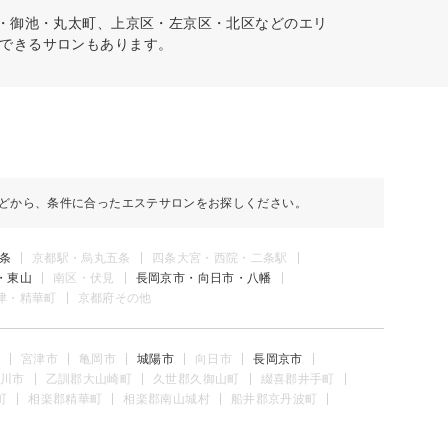
丸・御池・丸太町、上京区・左京区・北区などのエリ
できるサロンもあります。
どから、条件に合ったエステサロンをお探しください。
条
京都駅・烏丸五条
四条大宮・西院・二条駅
・東山
南区・伏見
長岡京市・向日市・八幡
津・精華町
京都府その他
宮津市
亀岡市
城陽市
向日市
長岡京市
川市
乙訓郡大山崎町
久世郡久御山町
綴喜郡井手町
町
相楽郡精華町
相楽郡南山城村
船井郡京丹波町