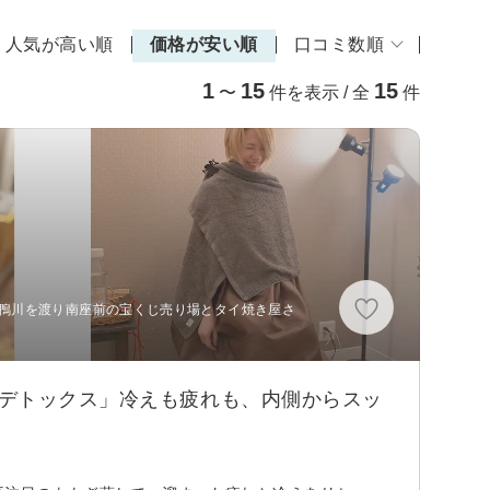
人気が高い順
価格が安い順
口コミ数順
1
15
15
〜
件を表示 / 全
件
、鴨川を渡り南座前の宝くじ売り場とタイ焼き屋さ
活デトックス」冷えも疲れも、内側からスッ