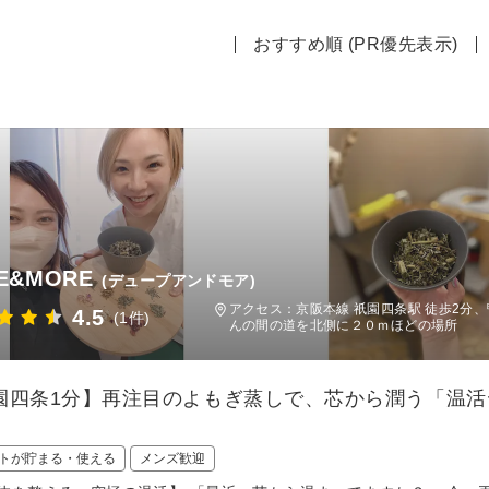
おすすめ順 (PR優先表示)
E&MORE
(デュープアンドモア)
アクセス：京阪本線 祇園四条駅 徒歩2分
4.5
(1件)
んの間の道を北側に２０ｍほどの場所
園四条1分】再注目のよもぎ蒸しで、芯から潤う「温
トが貯まる・使える
メンズ歓迎