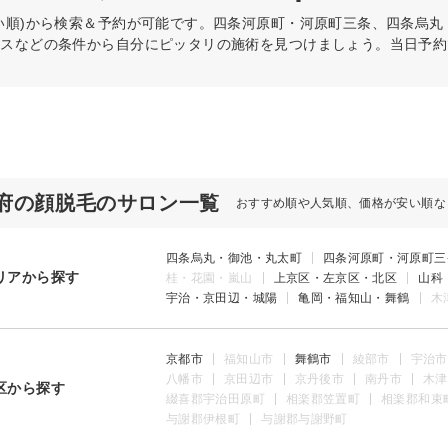
い順)から検索＆予約が可能です。四条河原町・河原町三条、四条烏
ビスなどの条件から自分にピッタリの施術を見つけましょう。当日予約
府の顔脱毛のサロン一覧
おすすめ順や人気順、価格が安い順な
四条烏丸・御池・丸太町
四条河原町・河原町三
リアから探す
桂・花園・嵐山
上京区・左京区・北区
山科
宇治・京田辺・城陽
亀岡・福知山・舞鶴
木
京都市
福知山市
舞鶴市
綾部市
宇治市
八幡市
京田辺市
京丹後市
南丹市
木津
区から探す
綴喜郡宇治田原町
相楽郡笠置町
相楽郡和束
与謝郡伊根町
与謝郡与謝野町