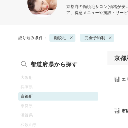
京都府の
顔脱毛
サロン(価格が安
ア、得意メニューや施設・サー
絞り込み条件：
顔脱毛
完全予約制
京都
都道府県から探す
大阪府
エ
兵庫県
京都府
奈良県
市
滋賀県
和歌山県