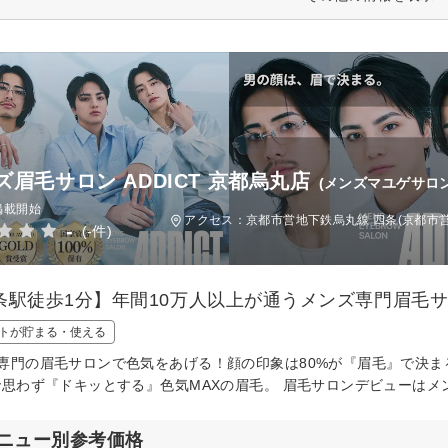
ズ眉毛サロン ADDICT 京都烏丸店
(メンズマユゲサロ
掲載開始
アクセス：京都市営地下鉄烏丸線 四条(京都市営
-
(-件)
条駅徒歩1分】年間10万人以上が通うメンズ専門眉毛
トが貯まる・使える
専門の眉毛サロンで色気をあげる！顔の印象は80%が『眉毛』で決ま
で思わず『ドキッとする』色気MAXの眉毛。 眉毛サロンデビューはメ
ニュー別参考価格