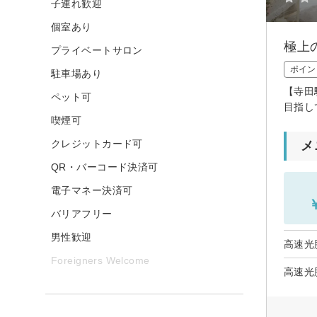
子連れ歓迎
個室あり
極上
プライベートサロン
ポイン
駐車場あり
【寺田
ペット可
目指し
喫煙可
クレジットカード可
メ
QR・バーコード決済可
電子マネー決済可
バリアフリー
男性歓迎
高速光
Foreigners Welcome
高速光