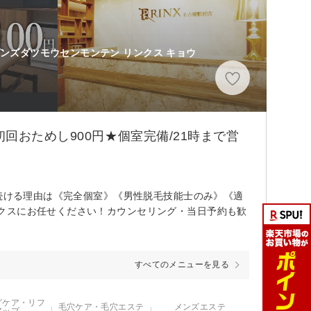
メンズダツモウセンモンテン リンクス キョウ
回おためし900円★個室完備/21時まで営
れ続ける理由は《完全個室》《男性脱毛技能士のみ》《適
クスにお任せください！カウンセリング・当日予約も歓
すべてのメニューを見る
グケア・リフ
毛穴ケア・毛穴エステ
メンズエステ
アップ