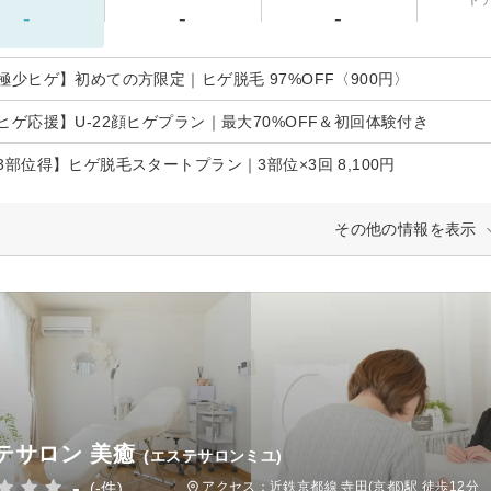
-
-
-
極少ヒゲ】初めての方限定｜ヒゲ脱毛 97%OFF〈900円〉
ヒゲ応援】U-22顔ヒゲプラン｜最大70%OFF＆初回体験付き
3部位得】ヒゲ脱毛スタートプラン｜3部位×3回 8,100円
その他の情報を表示
テサロン 美癒
(エステサロンミユ)
-
(-件)
アクセス：近鉄京都線 寺田(京都)駅 徒歩12分