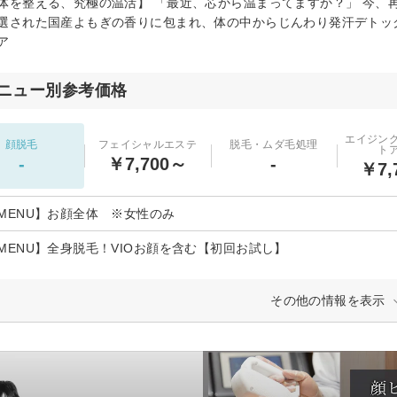
体を整える、究極の温活】 「最近、芯から温まってますか？」 今、
選された国産よもぎの香りに包まれ、体の中からじんわり発汗デトック
ア
ニュー別参考価格
エイジン
顔脱毛
フェイシャルエステ
脱毛・ムダ毛処理
ト
-
￥7,700～
-
￥7,
MENU】お顔全体 ※女性のみ
MENU】全身脱毛！VIOお顔を含む【初回お試し】
その他の情報を表示