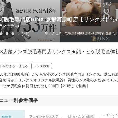
ズ脱毛専門店RINX 京都河原町店【リンクス】
(
ラマチテン)
-
(-件)
アクセス：阪急京都本線 京都河原町駅 徒歩2分
88店舗メンズ脱毛専門店リンクス★顔・ヒゲ脱毛全体初
トが貯まる・使える
メンズ歓迎
18年/全国88店舗】だから安心のメンズ脱毛専門店リンクス。選ば
合格済み・リンクスオリジナル脱毛器》男性のムダ毛のお悩みはリン
・ヒゲ脱毛全体初回おためし900円【21時まで営業】
ニュー別参考価格
エイジン
顔脱毛
フェイシャルエステ
脱毛・ムダ毛処理
ト