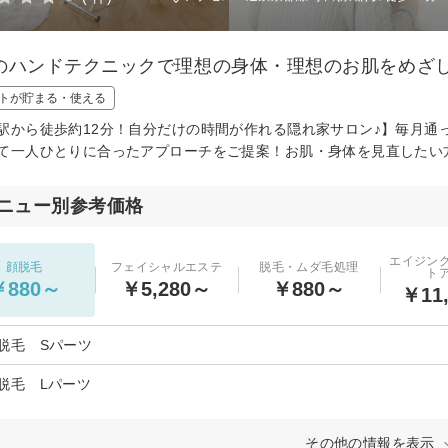
のハンドテクニックで理想の身体・理想のお肌をめざ
トが貯まる・使える
駅から徒歩約12分！自分だけの時間が作れる隠れ家サロン♪】毎月通
て一人ひとりに合ったアプローチをご提案！お肌・身体を見直したい
ニュー別参考価格
エイジン
顔脱毛
フェイシャルエステ
脱毛・ムダ毛処理
ト
￥880～
￥5,280～
￥880～
￥11
脱毛 Sパーツ
脱毛 Lパーツ
その他の情報を表示