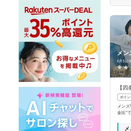
メン
6月5日
【四
ポイン
メンズ
金比"
メ