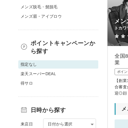
メンズ脱毛・髭脱毛
メンズ眉・アイブロウ
メン
トカワ
ポイントキャンペーンか
ら探す
全国
業
指定なし
ポイン
楽天スーパーDEAL
【創業
得サロ
合審査
迎◎顔
メ
日時から探す
来店日
日付から選択