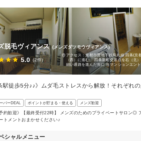
ズ脱毛ヴィアンス
(メンズダツモウヴィアンス)
アクセス：京都市営地下鉄烏丸線 四条(京都
5.0
(2件)
（西）に進む。 四条新町交差点を右（北）
細い通路を進んだ先に 当マンションエン
条駅徒歩5分♪♪》ムダ毛ストレスから解放！それぞれ
！
ーパーDEAL
ポイントが貯まる・使える
メンズ歓迎
予約歓迎》【最終受付22時】 メンズのためのプライベートサロン◎ 
ートメントおまかせください♪
ペシャルメニュー