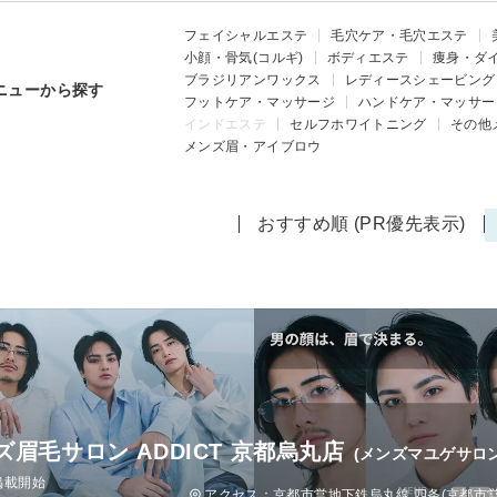
フェイシャルエステ
毛穴ケア・毛穴エステ
小顔・骨気(コルギ)
ボディエステ
痩身・ダ
ブラジリアンワックス
レディースシェービング
ニューから探す
フットケア・マッサージ
ハンドケア・マッサー
インドエステ
セルフホワイトニング
その他
メンズ眉・アイブロウ
おすすめ順 (PR優先表示)
ズ眉毛サロン ADDICT 京都烏丸店
(メンズマユゲサロ
掲載開始
アクセス：京都市営地下鉄烏丸線 四条(京都市営