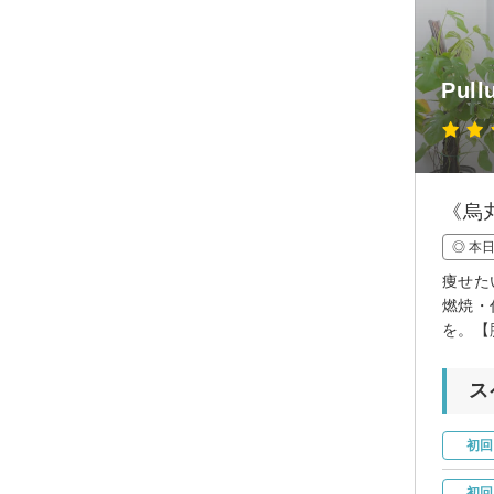
Pull
《烏
◎ 本
痩せた
燃焼・
を。【
ス
初回
初回