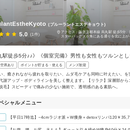
ulantEstheKyoto
(プルーラントエステキョウト)
アクセス：阪急京都本線 烏丸駅 徒歩5分
5.0
(1件)
スターバックスが角にある通りを北に上が
丸駅徒歩5分♪♪》《個室完備》男性も女性もツルンと
日空席あり
ポイントが貯まる・使える
メンズ歓迎
い、癒されながら疲れを取りたい、ムダ毛ケアも同時に叶えたい。を
代謝アップ・ボディラインを美しく整えます。【リラク】深層部から
脱毛】スピーディで痛みの少ない施術で、透明感のある素肌へ。
ペシャルメニュー
【平日17時迄】−4cmラジオ派＋W痩身＋detoxリンパ120￥35,7
【お腹、腰、お尻、太もも】ぎゅっと引き締めW痩身60分￥24,0