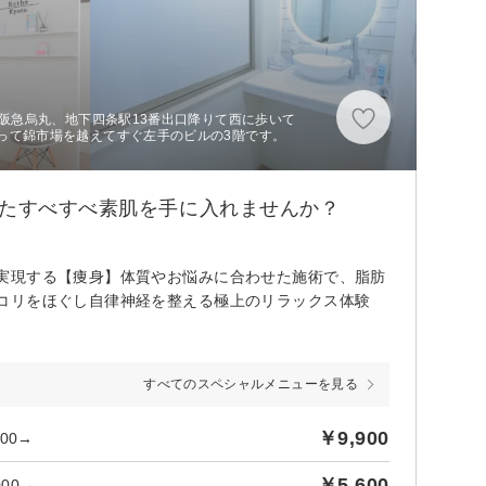
、阪急烏丸、地下四条駅13番出口降りて西に歩いて
って錦市場を越えてすぐ左手のビルの3階です。
したすべすべ素肌を手に入れませんか？
実現する【痩身】体質やお悩みに合わせた施術で、脂肪
コリをほぐし自律神経を整える極上のリラックス体験
すべてのスペシャルメニューを見る
￥9,900
00→
￥5,600
00→