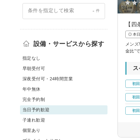
-
条件を指定して検索
件
【四
◎ 本
設備・サービスから探す
メンズ
金比"
指定なし
ス
早朝受付可
深夜受付可・24時間営業
初回
年中無休
初回
完全予約制
当日予約歓迎
初回
子連れ歓迎
個室あり