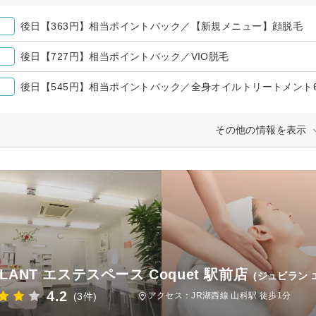
後日【363円】相当ポイントバック／【新規メニュー】顔脱毛
後日【727円】相当ポイントバック／VIO脱毛
後日【545円】相当ポイントバック／全身オイルトリートメント6
その他の情報を表示
ILANT エステスペース Coquet 駅前店
(ジュビラン 
4.2
(3件)
アクセス：JR湖西線 山科駅 徒歩1分