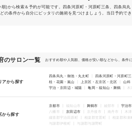
い順)から検索＆予約が可能です。四条河原町・河原町三条、四条烏
などの条件から自分にピッタリの施術を見つけましょう。当日予約でき
府のサロン一覧
おすすめ順や人気順、価格が安い順などから、条件
四条烏丸・御池・丸太町
四条河原町・河原町三
リアから探す
桂・花園・嵐山
上京区・左京区・北区
山科
宇治・京田辺・城陽
亀岡・福知山・舞鶴
木
京都市
福知山市
舞鶴市
綾部市
宇治市
八幡市
京田辺市
京丹後市
南丹市
木津
区から探す
綴喜郡宇治田原町
相楽郡笠置町
相楽郡和束
与謝郡伊根町
与謝郡与謝野町