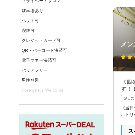
プライベートサロン
駐車場あり
ペット可
喫煙可
クレジットカード可
メン
QR・バーコード決済可
電子マネー決済可
バリアフリー
男性歓迎
《四
す！
Foreigners Welcome
楽天ス
《当日
ルトリ
ス