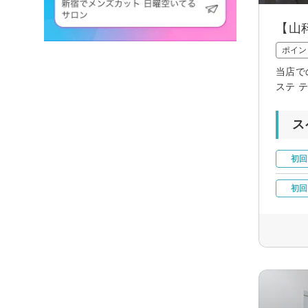
【山
ポイン
当店で
ステ 
ス
初回
初回