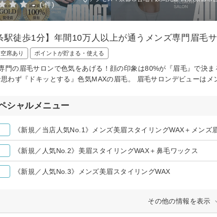
-
(-件)
条駅徒歩1分】年間10万人以上が通うメンズ専門眉毛
日空席あり
ポイントが貯まる・使える
専門の眉毛サロンで色気をあげる！顔の印象は80%が『眉毛』で決ま
で思わず『ドキッとする』色気MAXの眉毛。 眉毛サロンデビューはメ
ペシャルメニュー
《新規／当店人気No.1》メンズ美眉スタイリングWAX＋メンズ
《新規／人気No.2》美眉スタイリングWAX＋鼻毛ワックス
《新規／人気No.3》メンズ美眉スタイリングWAX
その他の情報を表示