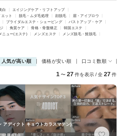
美白
エイジングケア・リフトアップ
イエット
脱毛・ムダ毛処理
顔脱毛
眉・アイブロウ
ブライダルエステ・シェービング
バストアップ・ケア
ジ
角質ケア
骨格・骨盤矯正
韓国エステ
メニュー(エステ)
メンズエステ
メンズ脱毛・髭脱毛
人気が高い順
価格が安い順
口コミ数順
1
27
27
〜
件を表示 / 全
件
ン アディクト キョウトカラスマテン)
)駅 徒歩1分