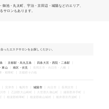
丸・御池・丸太町、宇治・京田辺・城陽などのエリア、
るサロンもあります。
に合ったエステサロンをお探しください。
条
京都駅・烏丸五条
四条大宮・西院・二条駅
・東山
南区・伏見
長岡京市・向日市・八幡
津・精華町
京都府その他
宮津市
亀岡市
城陽市
向日市
長岡京市
川市
乙訓郡大山崎町
久世郡久御山町
綴喜郡井手町
町
相楽郡精華町
相楽郡南山城村
船井郡京丹波町