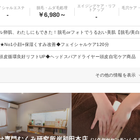
エイジングケア・リフ
イシャルエステ
脱毛・ムダ毛処理
毛穴ケア
トアップ
-
￥6,980～
-
ル卵肌、わたしにもできた！脱毛orフォトでうるおい美肌【脱毛/美白
N★No1小顔+保湿くすみ改善◆フェイシャルケア120分
頭皮循環良好リフトUP◆ヘッドスパアドライヤー頭皮自宅ケア商品
その他の情報を表示
せ専門むくみ研究所岸和田本店
(ソクヤセセンモンムク