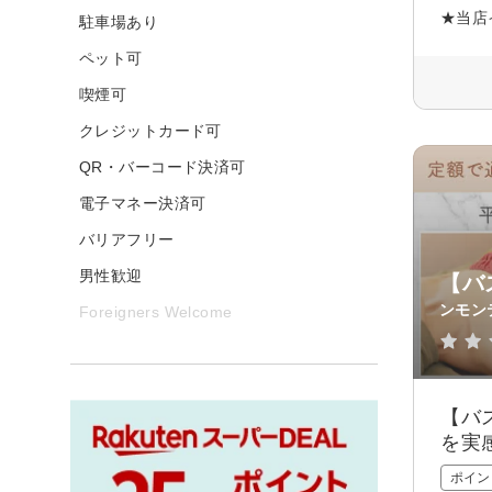
★当店
駐車場あり
ペット可
喫煙可
クレジットカード可
QR・バーコード決済可
電子マネー決済可
バリアフリー
男性歓迎
【バ
ンモン
Foreigners Welcome
【バ
を実
ポイン