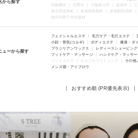
区から探す
四條畷市
交野市
大阪狭山市
阪南市
三
泉北郡忠岡町
泉南郡熊取町
泉南郡田尻町
南河内郡千早赤阪村
フェイシャルエステ
毛穴ケア・毛穴エステ
小顔・骨気(コルギ)
ボディエステ
痩身・ダ
ブラジリアンワックス
レディースシェービング
ニューから探す
フットケア・マッサージ
ハンドケア・マッサー
インドエステ
セルフホワイトニング
その他
メンズ眉・アイブロウ
おすすめ順 (PR優先表示)