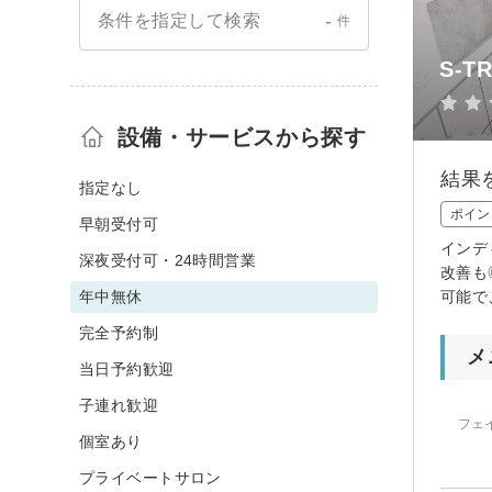
-
条件を指定して検索
件
S-T
設備・サービスから探す
結果
指定なし
ポイン
早朝受付可
インデ
深夜受付可・24時間営業
改善も
年中無休
可能で
完全予約制
メ
当日予約歓迎
子連れ歓迎
フェ
個室あり
プライベートサロン