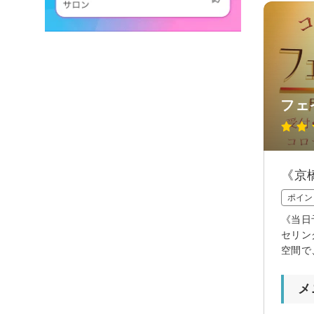
フェ
《京
ポイン
《当日
セリン
空間で
メ