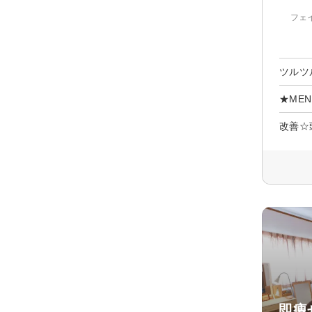
フェ
ツルツ
★ME
改善☆
即痩