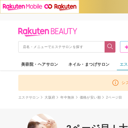
美容院・ヘアサロン
ネイル・まつげサロン
エス
シ
エステサロン
大阪府
年中無休
価格が安い順
2ページ目