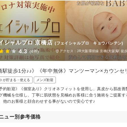
イシャルプロ 京橋店
(フェイシャルプロ キョウバシテン)
4.3
(4件)
アクセス：JR大阪環状線 京橋(大阪)駅 徒
橋駅徒歩1分♪♪》《年中無休》マンツーマン×カウン
トが貯まる・使える
メンズ歓迎
予約歓迎》《個室あり》クリオネフィットを使用し、真皮から肌改善
グ機械を仕様し、丁寧に肌状態を見極めお客様に合う施術をご提案す
、他のお客様と顔合わせする事がないので安心です♪
ニュー別参考価格