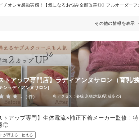
イチオシ★感動実感！【気になるお悩み全部改善◎】フルオーダーフェ
その他の情報を表示
ストアップ専門店】ラディアンヌサロン（育乳/痩
テンラディアンヌサロン)
-
(-件)
アクセス：各線 京橋(大阪)駅 徒歩2分
ストアップ専門】生体電流×補正下着メーカー監修！
感◎
トが貯まる・使える