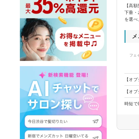
【高額
下垂・
を選べ
メ
フェ
【オプ
【オプ
時短で