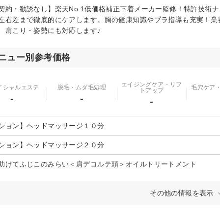
契約・勧誘なし】楽天No.1低価格補正下着メーカー監修！特許技術ナ
左右差まで徹底的にケアします。胸の健康知識やブラ指導も充実！業界常
、肩こり・姿勢にも対応します♪
ニュー別参考価格
エイジングケア・リフ
イシャルエステ
脱毛・ムダ毛処理
毛穴ケア
トアップ
-
-
-
ション】ヘッドマッサージ１０分
ション】ヘッドマッサージ２０分
助けてふじこのみらい＜肩デコルテ頭＞オイルトリートメント
その他の情報を表示