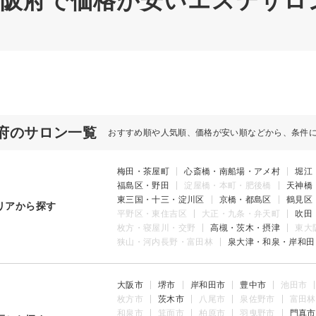
 大阪府で価格が安いエステサロン
府のサロン一覧
おすすめ順や人気順、価格が安い順などから、条件
梅田・茶屋町
心斎橋・南船場・アメ村
堀江
福島区・野田
淀屋橋・本町・肥後橋
天神橋
東三国・十三・淀川区
京橋・都島区
鶴見区
リアから探す
平野区・東住吉区
大正・九条・弁天町
吹田
枚方・寝屋川・交野
高槻・茨木・摂津
東大
狭山・河内長野・富田林
泉大津・和泉・岸和田
大阪市
堺市
岸和田市
豊中市
池田市
枚方市
茨木市
八尾市
泉佐野市
富田林
和泉市
箕面市
柏原市
羽曳野市
門真市