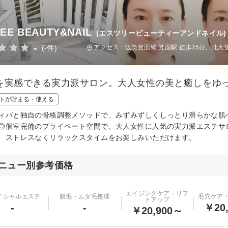
REE BEAUTY&NAIL
(エスツリービューティーアンドネイル)
-
(-件)
アクセス：阪急箕面線 箕面駅 徒歩35分、北
を実感できる実力派サロン。大人女性の美と癒しをゆっ
トが貯まる・使える
ィバと独自の骨格調整メソッドで、みずみずしくしっとり滑らかな肌
◎個室完備のプライベート空間で、大人女性に人気の実力派エステサ
、ストレスなくリラックスタイムをお楽しみいただけます。
ニュー別参考価格
エイジングケア・リフ
イシャルエステ
脱毛・ムダ毛処理
毛穴ケア
トアップ
-
-
￥20
￥20,900～