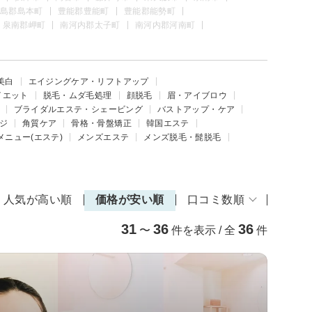
島郡島本町
豊能郡豊能町
豊能郡能勢町
泉南郡岬町
南河内郡太子町
南河内郡河南町
美白
エイジングケア・リフトアップ
イエット
脱毛・ムダ毛処理
顔脱毛
眉・アイブロウ
ブライダルエステ・シェービング
バストアップ・ケア
ジ
角質ケア
骨格・骨盤矯正
韓国エステ
メニュー(エステ)
メンズエステ
メンズ脱毛・髭脱毛
人気が高い順
価格が安い順
口コミ数順
31
36
36
〜
件を表示 / 全
件