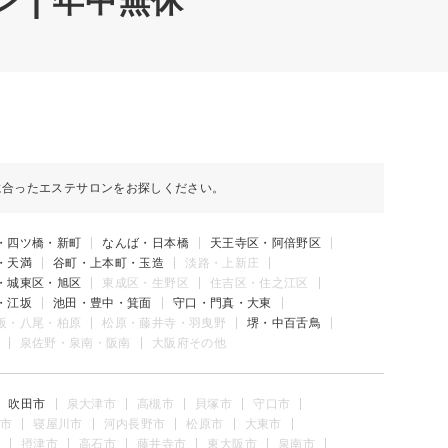
 | 年中無休
に合ったエステサロンをお探しください。
・四ツ橋・新町
なんば・日本橋
天王寺区・阿倍野区
・天満
谷町・上本町・玉造
淡路・上新庄
・城東区・旭区
東成区・生野区
住吉区・住之江区
・江坂
池田・豊中・箕面
守口・門真・大東
阪・八尾・柏原
松原・藤井寺・羽曳野
堺・中百舌鳥
泉佐野・泉南・阪南
大阪府その他
吹田市
泉大津市
高槻市
貝塚市
守口市
市
寝屋川市
河内長野市
松原市
大東市
摂津市
高石市
藤井寺市
東大阪市
泉南市