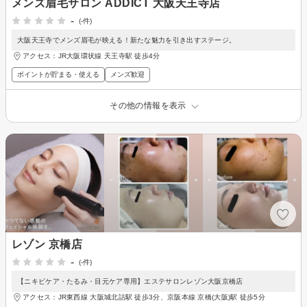
メンズ眉毛サロン ADDICT 大阪天王寺店
-
(-件)
大阪天王寺でメンズ眉毛が映える！新たな魅力を引き出すステージ。
アクセス：JR大阪環状線 天王寺駅 徒歩4分
ポイントが貯まる・使える
メンズ歓迎
その他の情報を表示
レゾン 京橋店
-
(-件)
【ニキビケア・たるみ・目元ケア専用】エステサロンレゾン大阪京橋店
アクセス：JR東西線 大阪城北詰駅 徒歩3分、京阪本線 京橋(大阪)駅 徒歩5分