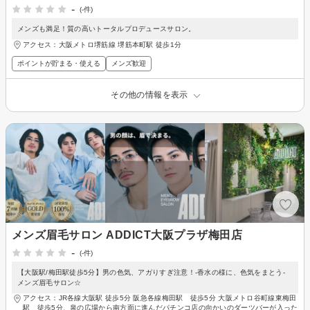
-
(-件)
メンズも満足！質の高いトータルプロデュースサロン。
アクセス：大阪メトロ堺筋線 堺筋本町駅 徒歩1分
ポイントが貯まる・使える
メンズ歓迎
その他の情報を表示
メンズ眉毛サロン ADDICT大阪プラザ梅田店
-
(-件)
【大阪駅/梅田駅徒歩5分】男の色気、アガりすぎ注意！-香水の様に、色気をまとう-
メンズ眉毛サロン☆
アクセス：JR各線大阪駅 徒歩5分 阪急各線梅田駅 徒歩5分 大阪メトロ谷町線東梅田
駅 徒歩5分、泉の広場から南方面に進んだパチンコ店の向かいのダーツバーが入った