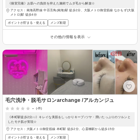
《個室完備》お肌への負担を抑えた施術でムダ毛から解放☆
アクセス：南海高野線 中百舌鳥(南海)駅 徒歩2分、大阪メトロ御堂筋線 なかもず(大阪
メトロ)駅 徒歩4分
ポイントが貯まる・使える
メンズ歓迎
その他の情報を表示
毛穴洗浄・脱毛サロンarchange /アルカンジュ
-
(-件)
《本町駅徒歩2分♪♪》キレイな美肌をしっかりキープ♪ツヤ・潤いたっぷりのツルンと
したモチ肌が実現☆
アクセス：大阪メトロ御堂筋線 本町駅 徒歩2分、心斎橋駅から徒歩15分
ポイントが貯まる・使える
メンズ歓迎