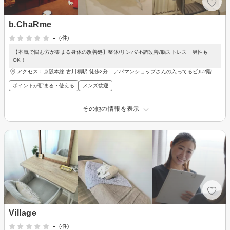
b.ChaRme
-
(-件)
【本気で悩む方が集まる身体の改善処】整体/リンパ/不調改善/脳ストレス 男性も
OK！
アクセス：京阪本線 古川橋駅 徒歩2分 アパマンショップさんの入ってるビル2階
ポイントが貯まる・使える
メンズ歓迎
その他の情報を表示
Village
-
(-件)