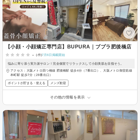
【小顔・小顔矯正専門店】BUPURA｜ブプラ肥後橋店
-
(-件)
7月6日掲載開始
悩みに寄り添う実力派サロン！完全個室でリラックスして小顔美肌を目指そう。
アクセス：大阪メトロ四つ橋線 肥後橋駅 徒歩4分（7番出口）、大阪メトロ御堂筋線
本町駅 徒歩7分（28番出口）
ポイントが貯まる・使える
メンズ歓迎
その他の情報を表示