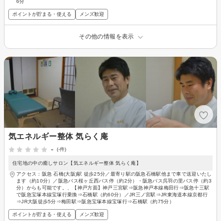
6分
ポイントが貯まる・使える
メンズ歓迎
その他の情報を表示
気エネルギー整体 気らく庵
-
(-件)
住宅地の中の癒しサロン【気エネルギー整体 気らく庵】
アクセス：阪急 石橋(大阪)駅 徒歩25分／最寄り駅の阪急石橋駅他まで車で送迎いたし
ます（約10分）／阪急バス桜ヶ丘西バス停（約2分）・阪急バス呉羽の里バス停（約3
分）からも可能です。、【神戸方面】神戸三宮駅⇒阪急神戸本線梅田行⇒阪急十三駅
で阪急宝塚本線宝塚行乗換⇒石橋駅（約60分）／JR三ノ宮駅⇒JR東海道本線京都行
⇒JR大阪徒歩5分⇒梅田駅⇒阪急宝塚本線宝塚行⇒石橋駅（約75分）
ポイントが貯まる・使える
メンズ歓迎