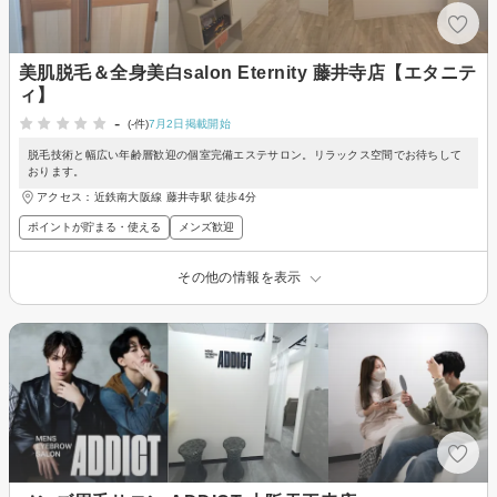
美肌脱毛＆全身美白salon Eternity 藤井寺店【エタニテ
ィ】
-
(-件)
7月2日掲載開始
脱毛技術と幅広い年齢層歓迎の個室完備エステサロン。リラックス空間でお待ちして
おります。
アクセス：近鉄南大阪線 藤井寺駅 徒歩4分
ポイントが貯まる・使える
メンズ歓迎
その他の情報を表示