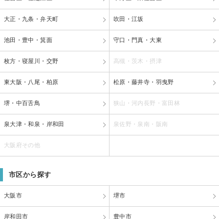
大正・九条・弁天町
吹田・江坂
池田・豊中・箕面
守口・門真・大東
枚方・寝屋川・交野
高槻・茨木・摂津
東大阪・八尾・柏原
松原・藤井寺・羽曳野
堺・中百舌鳥
狭山・河内長野・富田林
泉大津・和泉・岸和田
泉佐野・泉南・阪南
大阪府その他
市区から探す
大阪市
堺市
岸和田市
豊中市