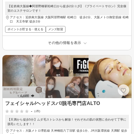
【近鉄南大阪線◆阿部野橋駅松崎口から徒歩2分☆彡】《プライベートサロン》完全個
室のエステサロンです！
アクセス：近鉄南大阪線 大阪阿部野橋駅 松崎口 徒歩2分、大阪メトロ御堂筋線 松崎
口 天王寺駅 徒歩2分
ポイントが貯まる・使える
メンズ歓迎
その他の情報を表示
フェイシャル/ヘッドスパ/脱毛専門店ALTO
-
(-件)
【天満から徒歩5分】ムダ毛ストレスから解放！それぞれの肌の状態に合わせて丁寧に
脱毛いたします！！
アクセス：大阪メトロ堺筋線 天神橋筋六丁目駅 徒歩1分、JR大阪環状線 天満駅 徒歩