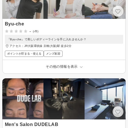
Byu-che
-
(-件)
『Byu-che』で美しいボディーラインを手に入れませんか？
アクセス：JR大阪環状線 京橋(大阪)駅 徒歩2分
ポイントが貯まる・使える
メンズ歓迎
その他の情報を表示
Men's Salon DUDELAB