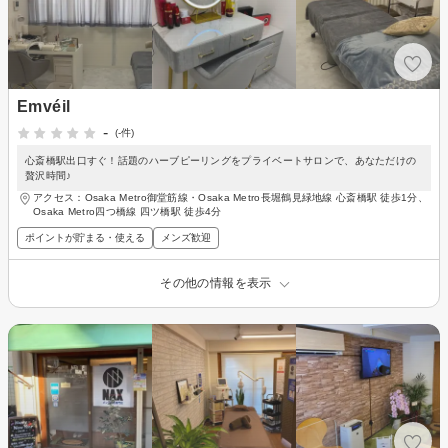
Emvéil
-
(-件)
心斎橋駅出口すぐ！話題のハーブピーリングをプライベートサロンで、あなただけの
贅沢時間♪
アクセス：Osaka Metro御堂筋線・Osaka Metro長堀鶴見緑地線 心斎橋駅 徒歩1分、
Osaka Metro四つ橋線 四ツ橋駅 徒歩4分
ポイントが貯まる・使える
メンズ歓迎
その他の情報を表示