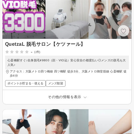
QuetzaL 脱毛サロン【ケツァール】
-
(-件)
心斎橋駅すぐ♪全身脱毛¥9800（顔・VIO込）安心安全の都度払い◎メンズの脱毛も大
人気♪
アクセス：大阪メトロ四つ橋線 四ツ橋駅 徒歩3分、大阪メトロ御堂筋線 心斎橋駅 徒
歩4分
ポイントが貯まる・使える
メンズ歓迎
その他の情報を表示