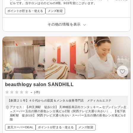
ビルです。当サロンはそのビルの9階、903号室にございます。
ポイントが貯まる・使える
メンズ歓迎
その他の情報を表示
beauthlogy salon SANDHILL
-
(-件)
【創業２１年】４０代からの肌質＆メンタル改善専門店 メディカルエステ
アクセス：【JR天満駅 徒歩1分】 天神橋筋商店街ケンタッキー→セブンイレブン左
→スーパー玉出の隣の茶色レンガ風ビル2階（関西テレビ大通り向かい） 、【地下鉄
扇町駅 徒歩1分】 関西テレビ大通り向かい スーパー玉出の隣の茶色レンガ風ビル2
階
楽天スーパーDEAL
ポイントが貯まる・使える
メンズ歓迎