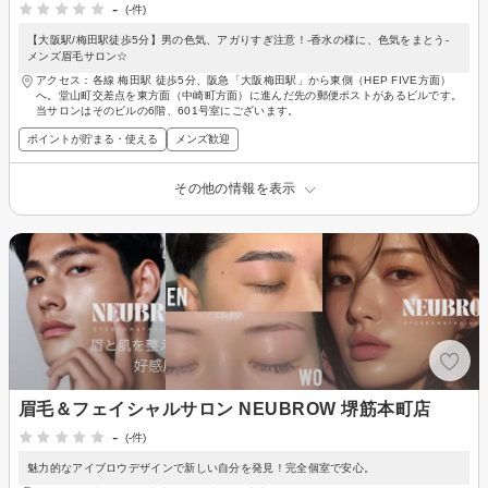
-
(-件)
【大阪駅/梅田駅徒歩5分】男の色気、アガりすぎ注意！-香水の様に、色気をまとう-
メンズ眉毛サロン☆
アクセス：各線 梅田駅 徒歩5分、阪急「大阪梅田駅」から東側（HEP FIVE方面）
へ。堂山町交差点を東方面（中崎町方面）に進んだ先の郵便ポストがあるビルです。
当サロンはそのビルの6階、601号室にございます。
ポイントが貯まる・使える
メンズ歓迎
その他の情報を表示
眉毛＆フェイシャルサロン NEUBROW 堺筋本町店
-
(-件)
魅力的なアイブロウデザインで新しい自分を発見！完全個室で安心。