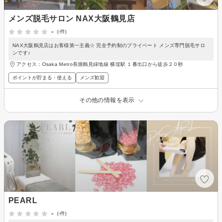
メンズ脱毛サロン NAX大阪鶴見店
-
(-件)
NAX大阪鶴見店はお客様第一主義☆ 完全予約制のプライベート メンズ専門脱毛サロ
ンです♪
アクセス：Osaka Metro長堀鶴見緑地線 横堤駅 １番出口から徒歩２０秒
ポイントが貯まる・使える
メンズ歓迎
その他の情報を表示
PEARL
-
(-件)