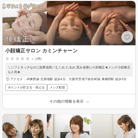
小顔矯正サロン カミンチャーン
-
(-件)
＼ソフトタッチなのに効果抜群／むくみ,たるみ,歪み改善に小顔矯正★メンズ小顔矯正
も人気★
アクセス：JR東西線 北新地駅 徒歩4分、大阪市営地下鉄谷町線 東梅田駅 徒歩5分
ポイントが貯まる・使える
メンズ歓迎
その他の情報を表示