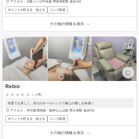
アクセス：大阪メトロ中央線 堺筋本町駅 徒歩4分
ポイントが貯まる・使える
メンズ歓迎
その他の情報を表示
Rebio
-
(-件)
何度でも美しく、安心のオールハンドで極上の癒しを体感！
アクセス：JR大阪環状線・阪神なんば線 西九条駅 徒歩5分
ポイントが貯まる・使える
メンズ歓迎
その他の情報を表示