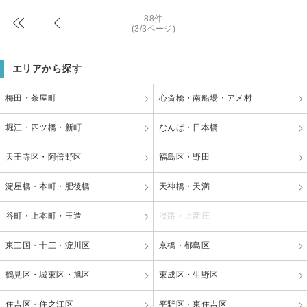
88件
(3/3ページ)
エリアから探す
梅田・茶屋町
心斎橋・南船場・アメ村
堀江・四ツ橋・新町
なんば・日本橋
天王寺区・阿倍野区
福島区・野田
淀屋橋・本町・肥後橋
天神橋・天満
谷町・上本町・玉造
淡路・上新庄
東三国・十三・淀川区
京橋・都島区
鶴見区・城東区・旭区
東成区・生野区
住吉区・住之江区
平野区・東住吉区