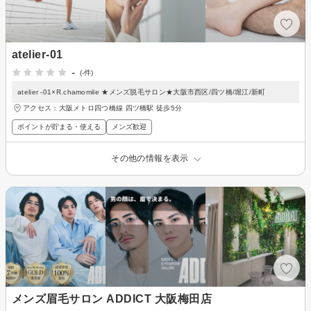
atelier-01
-
(-件)
atelier -01×R.chamomile ★メンズ脱毛サロン★大阪市西区/四ツ橋/堀江/新町
アクセス：大阪メトロ四つ橋線 四ツ橋駅 徒歩5分
ポイントが貯まる・使える
メンズ歓迎
その他の情報を表示
メンズ眉毛サロン ADDICT 大阪梅田店