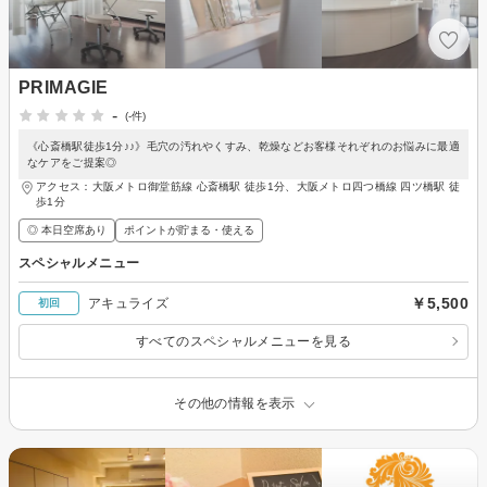
PRIMAGIE
-
(-件)
《心斎橋駅徒歩1分♪♪》毛穴の汚れやくすみ、乾燥などお客様それぞれのお悩みに最適
なケアをご提案◎
アクセス：大阪メトロ御堂筋線 心斎橋駅 徒歩1分、大阪メトロ四つ橋線 四ツ橋駅 徒
歩1分
◎ 本日空席あり
ポイントが貯まる・使える
スペシャルメニュー
￥5,500
アキュライズ
初回
すべてのスペシャルメニューを見る
その他の情報を表示