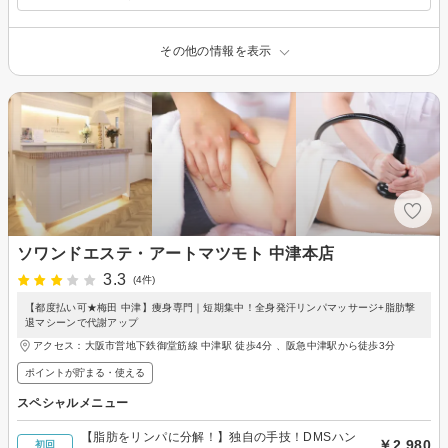
その他の情報を表示
ソワンドエステ・アートマツモト 中津本店
3.3
(4件)
【都度払い可★梅田 中津】痩身専門｜短期集中！全身発汗リンパマッサージ+脂肪撃
退マシーンで代謝アップ
アクセス：大阪市営地下鉄御堂筋線 中津駅 徒歩4分 、阪急中津駅から徒歩3分
ポイントが貯まる・使える
スペシャルメニュー
【脂肪をリンパに分解！】独自の手技！DMSハン
￥2,980
初回