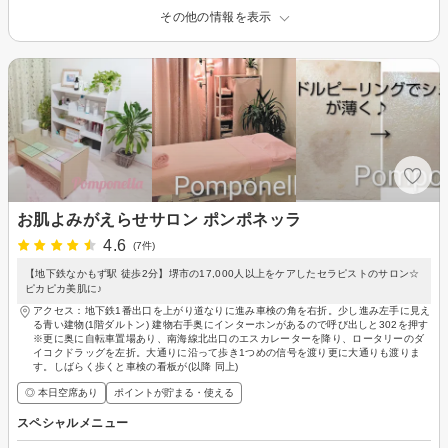
その他の情報を表示
お肌よみがえらせサロン ポンポネッラ
4.6
(7件)
【地下鉄なかもず駅 徒歩2分】堺市の17,000人以上をケアしたセラピストのサロン☆
ピカピカ美肌に♪
アクセス：地下鉄1番出口を上がり道なりに進み車検の角を右折。少し進み左手に見え
る青い建物(1階ダルトン) 建物右手奥にインターホンがあるので呼び出しと302を押す
※更に奥に自転車置場あり、南海線北出口のエスカレーターを降り、ロータリーのダ
イコクドラッグを左折。大通りに沿って歩き1つめの信号を渡り更に大通りも渡りま
す。しばらく歩くと車検の看板が(以降 同上)
◎ 本日空席あり
ポイントが貯まる・使える
スペシャルメニュー