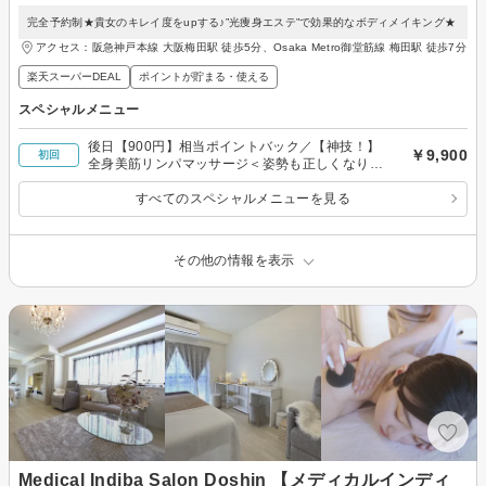
完全予約制★貴女のキレイ度をupする♪”光痩身エステ”で効果的なボディメイキング★
アクセス：阪急神戸本線 大阪梅田駅 徒歩5分、Osaka Metro御堂筋線 梅田駅 徒歩7分
楽天スーパーDEAL
ポイントが貯まる・使える
スペシャルメニュー
後日【900円】相当ポイントバック／【神技！】
￥9,900
初回
全身美筋リンパマッサージ＜姿勢も正しくなりま
す♪＞
すべてのスペシャルメニューを見る
その他の情報を表示
Medical Indiba Salon Doshin 【メディカルインディ