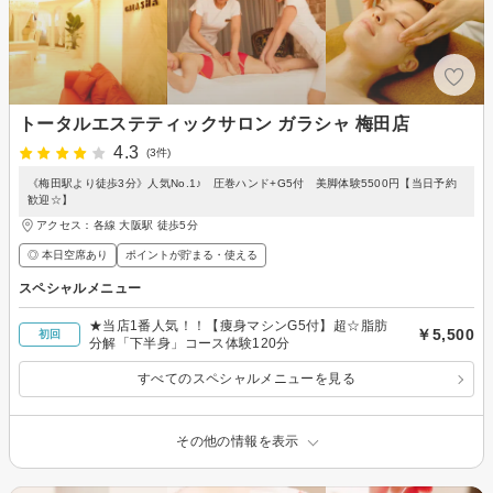
トータルエステティックサロン ガラシャ 梅田店
4.3
(3件)
《梅田駅より徒歩3分》人気No.1♪ 圧巻ハンド+G5付 美脚体験5500円【当日予約
歓迎☆】
アクセス：各線 大阪駅 徒歩5分
◎ 本日空席あり
ポイントが貯まる・使える
スペシャルメニュー
★当店1番人気！！【痩身マシンG5付】超☆脂肪
￥5,500
初回
分解「下半身」コース体験120分
すべてのスペシャルメニューを見る
その他の情報を表示