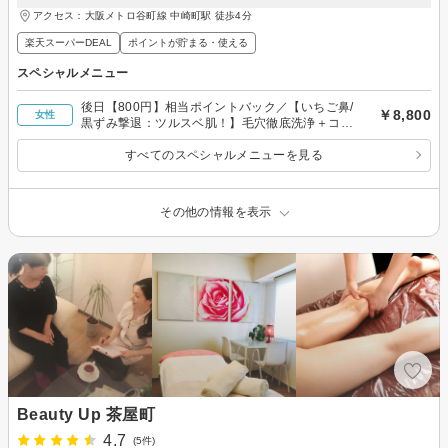
アクセス：大阪メトロ谷町線 中崎町駅 徒歩4分
楽天スーパーDEAL
ポイントが貯まる・使える
スペシャルメニュー
後日【800円】相当ポイントバック／【いちご鼻/
￥8,800
女性
黒ずみ撃退：ツルスベ肌！】毛穴徹底洗浄＋コラ
ーゲン生成光（フォト）ケア＋高濃度パック
すべてのスペシャルメニューを見る
その他の情報を表示
Beauty Up 茶屋町
4.7
(5件)