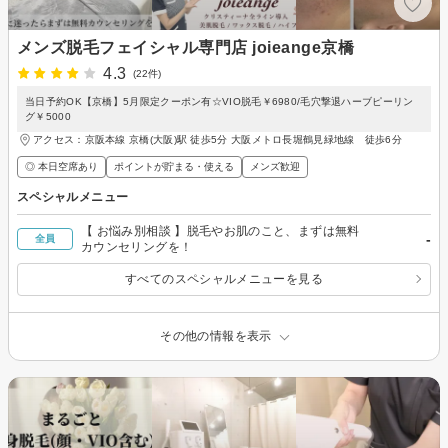
メンズ脱毛フェイシャル専門店 joieange京橋
4.3
(22件)
当日予約OK【京橋】5月限定クーポン有☆VIO脱毛￥6980/毛穴撃退ハーブピーリン
グ￥5000
アクセス：京阪本線 京橋(大阪)駅 徒歩5分 大阪メトロ長堀鶴見緑地線 徒歩6分
◎ 本日空席あり
ポイントが貯まる・使える
メンズ歓迎
スペシャルメニュー
【 お悩み別相談 】脱毛やお肌のこと、まずは無料
-
全員
カウンセリングを！
すべてのスペシャルメニューを見る
その他の情報を表示