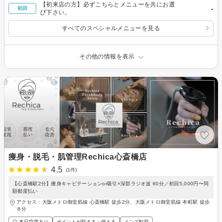
【初来店の方】必ずこちらとメニューを共にお選
-
初回
び下さい。
すべてのスペシャルメニューを見る
その他の情報を表示
痩身・脱毛・肌管理Rechica心斎橋店
4.5
(1件)
【心斎橋駅2分】痩身キャビテーションor吸引×深部ラジオ波 60分／初回5,000円〜同
額都度払い
アクセス：大阪メトロ御堂筋線 心斎橋駅 徒歩2分、大阪メトロ御堂筋線 本町駅 徒歩
８分
◎ 本日空席あり
ポイントが貯まる・使える
メンズ歓迎