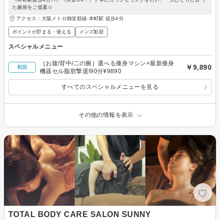
た施術をご提案☆
アクセス：大阪メトロ御堂筋線 本町駅 徒歩4分
ポイントが貯まる・使える
メンズ歓迎
スペシャルメニュー
［お腹/背中/二の腕］選べる痩身マシン×最新痩身
￥9,890
初回
機器セル脂肪撃退!90分¥9890
すべてのスペシャルメニューを見る
その他の情報を表示
TOTAL BODY CARE SALON SUNNY