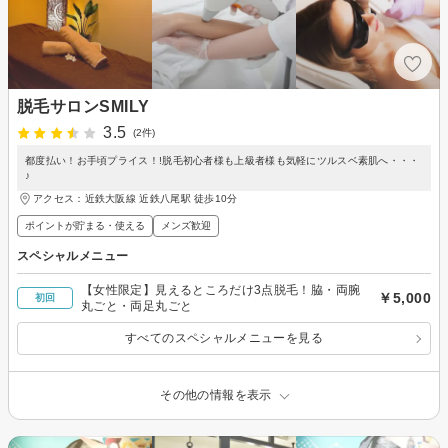
脱毛サロンSMILY
3.5
(2件)
都度払い！お手頃プライス！!脱毛初心者様も上級者様も気軽にツルスベ素肌へ・・・
♪
アクセス：近鉄大阪線 近鉄八尾駅 徒歩10分
ポイントが貯まる・使える
メンズ歓迎
スペシャルメニュー
【女性限定】見えるところだけ3点脱毛！脇・両腕
￥5,000
初回
丸ごと・両足丸ごと
すべてのスペシャルメニューを見る
その他の情報を表示