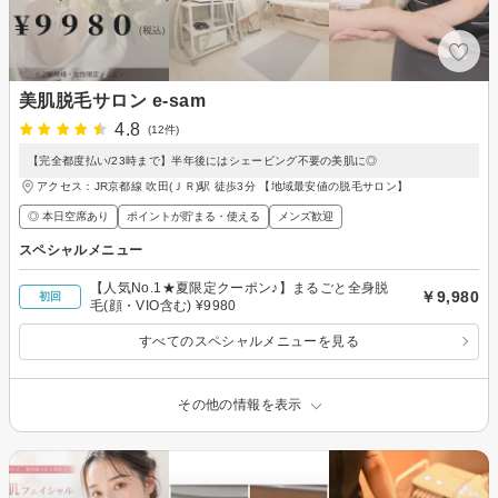
美肌脱毛サロン e-sam
4.8
(12件)
【完全都度払い/23時まで】半年後にはシェービング不要の美肌に◎
アクセス：JR京都線 吹田(ＪＲ)駅 徒歩3分 【地域最安値の脱毛サロン】
◎ 本日空席あり
ポイントが貯まる・使える
メンズ歓迎
スペシャルメニュー
【人気No.1★夏限定クーポン♪】まるごと全身脱
￥9,980
初回
毛(顔・VIO含む) ¥9980
すべてのスペシャルメニューを見る
その他の情報を表示