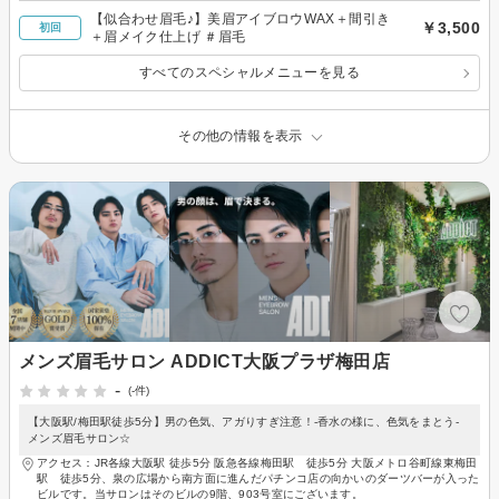
【似合わせ眉毛♪】美眉アイブロウWAX＋間引き
￥3,500
初回
＋眉メイク仕上げ ＃眉毛
すべてのスペシャルメニューを見る
その他の情報を表示
メンズ眉毛サロン ADDICT大阪プラザ梅田店
-
(-件)
【大阪駅/梅田駅徒歩5分】男の色気、アガりすぎ注意！-香水の様に、色気をまとう-
メンズ眉毛サロン☆
アクセス：JR各線大阪駅 徒歩5分 阪急各線梅田駅 徒歩5分 大阪メトロ谷町線東梅田
駅 徒歩5分、泉の広場から南方面に進んだパチンコ店の向かいのダーツバーが入った
ビルです。当サロンはそのビルの9階、903号室にございます。