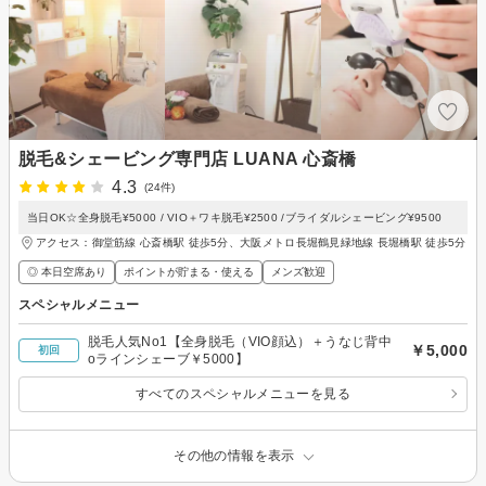
脱毛&シェービング専門店 LUANA 心斎橋
4.3
(24件)
当日OK☆全身脱毛¥5000 / VIO＋ワキ脱毛¥2500 /ブライダルシェービング¥9500
アクセス：御堂筋線 心斎橋駅 徒歩5分、大阪メトロ長堀鶴見緑地線 長堀橋駅 徒歩5分
◎ 本日空席あり
ポイントが貯まる・使える
メンズ歓迎
スペシャルメニュー
脱毛人気No1【全身脱毛（VIO顔込）＋うなじ背中
￥5,000
初回
oラインシェーブ￥5000】
すべてのスペシャルメニューを見る
その他の情報を表示