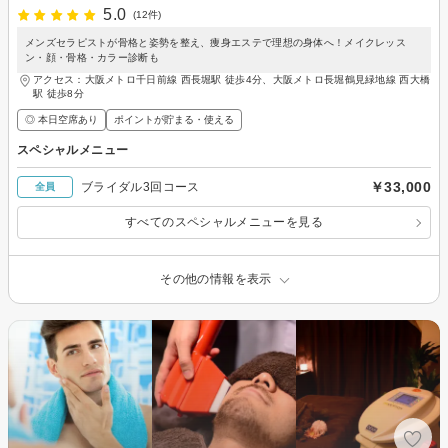
5.0
(12件)
メンズセラピストが骨格と姿勢を整え、痩身エステで理想の身体へ！メイクレッス
ン・顔・骨格・カラー診断も
アクセス：大阪メトロ千日前線 西長堀駅 徒歩4分、大阪メトロ長堀鶴見緑地線 西大橋
駅 徒歩8分
◎ 本日空席あり
ポイントが貯まる・使える
スペシャルメニュー
￥33,000
ブライダル3回コース
全員
すべてのスペシャルメニューを見る
その他の情報を表示