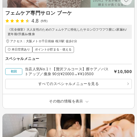
フェムケア専門サロン ブーケ
4.8
(5件)
《完全個室》大人女性のためのフェムケアに特化したサロン◎フワフワ膣に♪尿漏れ/
更年期/浮腫み/痩身
アクセス：大阪メトロ千日前線 桜川駅 徒歩2分
◎ 本日空席あり
ポイントが貯まる・使える
スペシャルメニュー
当店人気No.1！【贅沢フルコース】膣ケア／バス
￥10,500
初回
トアップ／痩身 90分¥20000→¥¥10500
すべてのスペシャルメニューを見る
その他の情報を表示