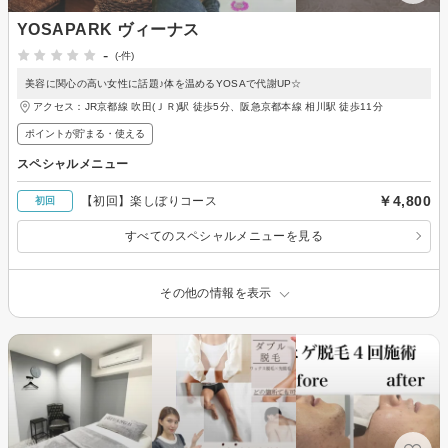
YOSAPARK ヴィーナス
-
(-件)
美容に関心の高い女性に話題♪体を温めるYOSAで代謝UP☆
アクセス：JR京都線 吹田(ＪＲ)駅 徒歩5分、阪急京都本線 相川駅 徒歩11分
ポイントが貯まる・使える
スペシャルメニュー
￥4,800
【初回】楽しぼりコース
初回
すべてのスペシャルメニューを見る
その他の情報を表示