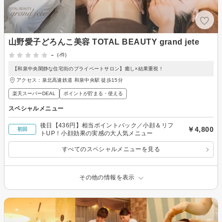
山野愛子どろんこ美容 TOTAL BEAUTY grand jete
-
(-件)
【和泉中央閑静な住宅街のプライベートサロン】癒し×結果重視！
アクセス：泉北高速鉄道 和泉中央駅 徒歩15分
楽天スーパーDEAL
ポイントが貯まる・使える
スペシャルメニュー
後日【436円】相当ポイントバック／小顔＆リフ
￥4,800
初回
トUP！小顔効果の実感の大人気メニュー
すべてのスペシャルメニューを見る
その他の情報を表示