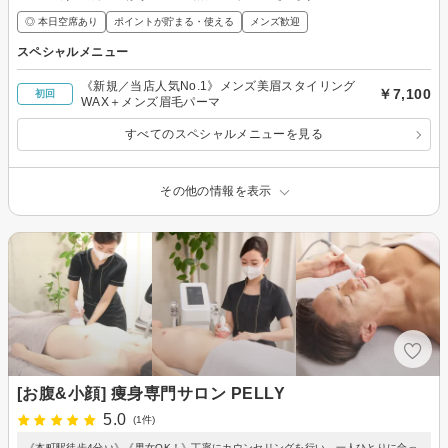
◎ 本日空席あり
ポイントが貯まる・使える
メンズ歓迎
スペシャルメニュー
《新規／当店人気No.1》メンズ美眉スタイリング
￥7,100
初回
WAX＋メンズ眉毛パーマ
すべてのスペシャルメニューを見る
その他の情報を表示
[お腹&小顔] 痩身専門サロン PELLY
5.0
(1件)
《本町駅徒歩4分♪♪》《男女OK！》丁寧にカウンセリングを行い、一人ひとりに合っ