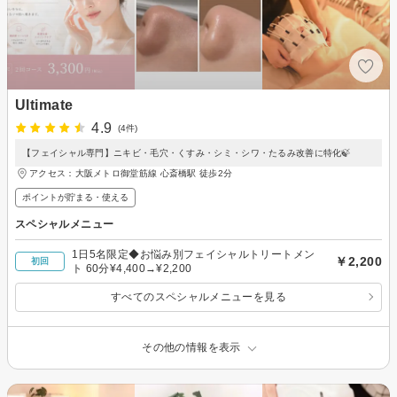
Ultimate
4.9
(4件)
【フェイシャル専門】ニキビ・毛穴・くすみ・シミ・シワ・たるみ改善に特化🍃
アクセス：大阪メトロ御堂筋線 心斎橋駅 徒歩2分
ポイントが貯まる・使える
スペシャルメニュー
1日5名限定◆お悩み別フェイシャルトリートメン
￥2,200
初回
ト 60分¥4,400→¥2,200
すべてのスペシャルメニューを見る
その他の情報を表示