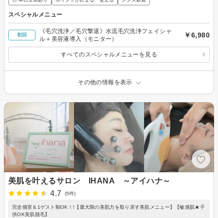
スペシャルメニュー
《毛穴洗浄／毛穴撃退》水流毛穴洗浄フェイシャ
￥6,980
初回
ル＋美容液導入（モニター）
すべてのスペシャルメニューを見る
その他の情報を表示
美肌を叶えるサロン IHANA ～アイハナ～
4.7
(5件)
完全個室＆1ゲスト制OK！!【最大限の美肌力を取り戻す美肌メニュー】【敏感肌★子
供OK美肌脱毛】