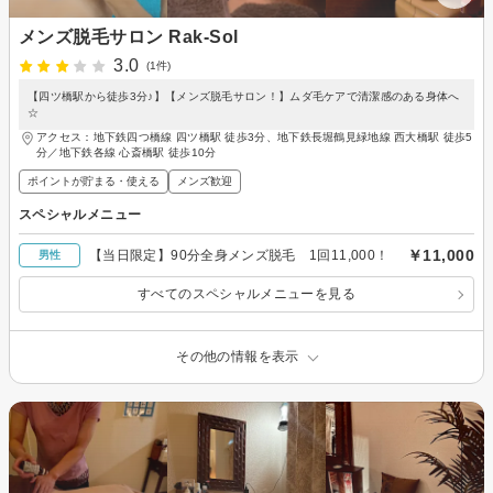
メンズ脱毛サロン Rak-Sol
3.0
(1件)
【四ツ橋駅から徒歩3分♪】【メンズ脱毛サロン！】ムダ毛ケアで清潔感のある身体へ
☆
アクセス：地下鉄四つ橋線 四ツ橋駅 徒歩3分、地下鉄長堀鶴見緑地線 西大橋駅 徒歩5
分／地下鉄各線 心斎橋駅 徒歩10分
ポイントが貯まる・使える
メンズ歓迎
スペシャルメニュー
￥11,000
【当日限定】90分全身メンズ脱毛 1回11,000！
男性
すべてのスペシャルメニューを見る
その他の情報を表示