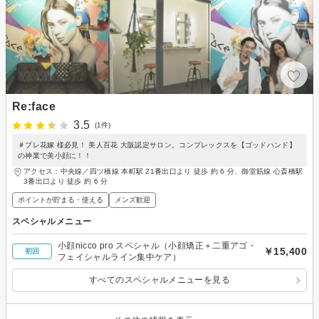
Re:face
3.5
(1件)
＃プレ花嫁 様必見！ 美人百花 大阪認定サロン。コンプレックスを【ゴッドハンド】
の神業で美小顔に！！
アクセス：中央線／四ツ橋線 本町駅 21番出口より 徒歩 約 6 分、御堂筋線 心斎橋駅
3番出口より 徒歩 約 6 分
ポイントが貯まる・使える
メンズ歓迎
スペシャルメニュー
小顔nicco pro スペシャル（小顔矯正＋二重アゴ・
￥15,400
初回
フェイシャルライン集中ケア）
すべてのスペシャルメニューを見る