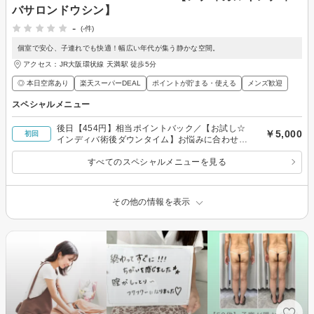
バサロンドウシン】
-
(-件)
個室で安心、子連れでも快適！幅広い年代が集う静かな空間。
アクセス：JR大阪環状線 天満駅 徒歩5分
◎ 本日空席あり
楽天スーパーDEAL
ポイントが貯まる・使える
メンズ歓迎
スペシャルメニュー
後日【454円】相当ポイントバック／【お試し☆
￥5,000
初回
インディバ術後ダウンタイム】お悩みに合わせた
施術☆45分￥5,000
すべてのスペシャルメニューを見る
その他の情報を表示