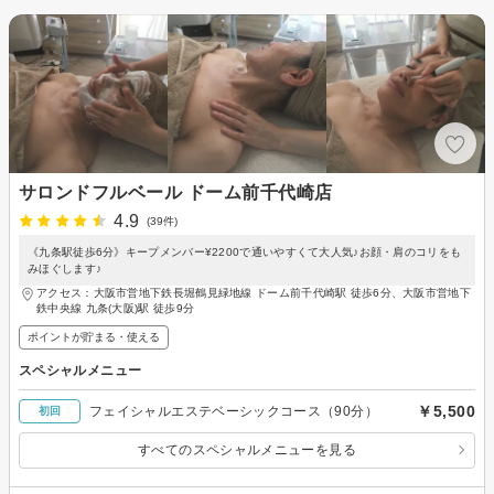
サロンドフルベール ドーム前千代崎店
4.9
(39件)
《九条駅徒歩6分》キープメンバー¥2200で通いやすくて大人気♪お顔・肩のコリをも
みほぐします♪
アクセス：大阪市営地下鉄長堀鶴見緑地線 ドーム前千代崎駅 徒歩6分、大阪市営地下
鉄中央線 九条(大阪)駅 徒歩9分
ポイントが貯まる・使える
スペシャルメニュー
￥5,500
フェイシャルエステベーシックコース（90分）
初回
すべてのスペシャルメニューを見る