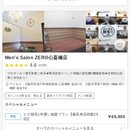
Men's Salon ZERO心斎橋店
4.6
(11件)
プロサッカー選手多数ご来店★剛毛対策スペック搭載の脱毛機2機種使用★圧倒的な効
果に自信あり！
アクセス：大阪市営地下鉄御堂筋線 心斎橋駅 徒歩2分、大阪市営地下鉄四つ橋線 四ツ
橋駅 徒歩5分
ポイントが貯まる・使える
楽天ペイアプリ対応
メンズ歓迎
スペシャルメニュー
ヒゲ脱毛1年通い放題プラン【最高来店回数24
￥69,800
男性
回】
すべてのスペシャルメニューを見る