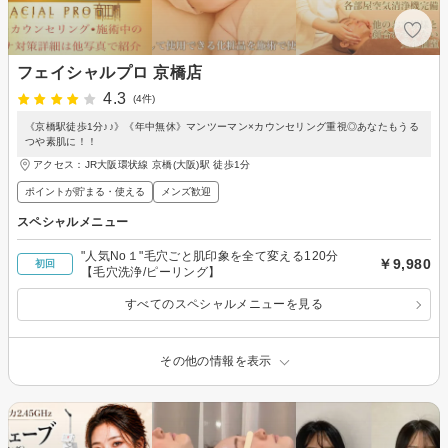
フェイシャルプロ 京橋店
4.3
(4件)
《京橋駅徒歩1分♪♪》《年中無休》マンツーマン×カウンセリング重視◎あなたもうる
つや素肌に！！
アクセス：JR大阪環状線 京橋(大阪)駅 徒歩1分
ポイントが貯まる・使える
メンズ歓迎
スペシャルメニュー
"人気No１"毛穴ごと肌印象を全て変える120分
￥9,980
初回
【毛穴洗浄/ピーリング】
すべてのスペシャルメニューを見る
その他の情報を表示