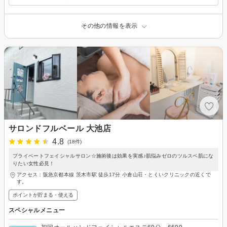
その他の情報を表示
サロンドフルベール 大池店
4.8
(18件)
プライベートフェイシャルサロン☆施術後は効果を実感♪肌悩みゼロのツルスベ肌にな
りたい女性必見！
アクセス：阪急京都本線 茨木市駅 徒歩17分 小倉山荘・とくいクリニックの近くで
す。
ポイントが貯まる・使える
スペシャルメニュー