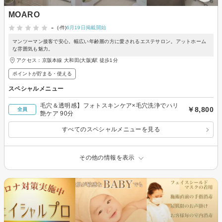
MOARO
-
(-件)
6月19日掲載開始
マンツーマン接客で安心。幅広い年齢層の方に愛されるエステサロン。アットホーム
な雰囲気も魅力。
アクセス：京阪本線 大和田(大阪)駅 徒歩1分
ポイントが貯まる・使える
スペシャルメニュー
毛穴＆透明感】フォトスキンケア×毛穴洗浄でハリ
￥8,800
全員
艶ケア 90分
すべてのスペシャルメニューを見る
その他の情報を表示