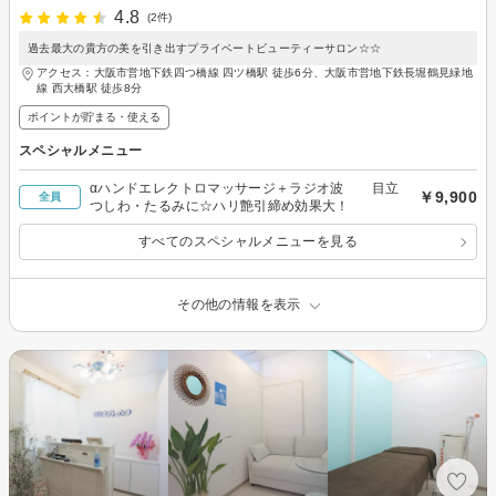
4.8
(2件)
過去最大の貴方の美を引き出すプライベートビューティーサロン☆☆
アクセス：大阪市営地下鉄四つ橋線 四ツ橋駅 徒歩6分、大阪市営地下鉄長堀鶴見緑地
線 西大橋駅 徒歩8分
ポイントが貯まる・使える
スペシャルメニュー
αハンドエレクトロマッサージ＋ラジオ波 目立
￥9,900
全員
つしわ・たるみに☆ハリ艶引締め効果大！
すべてのスペシャルメニューを見る
その他の情報を表示