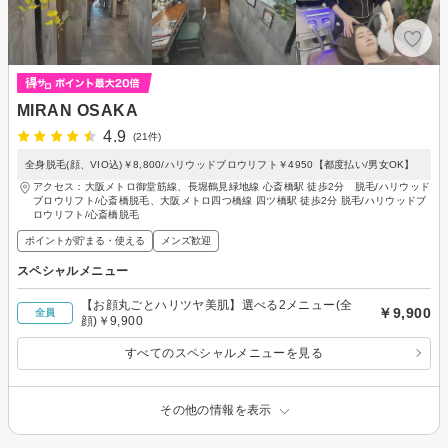
MIRAN OSAKA
4.9
(21件)
全身脱毛(顔、VIO込)￥8,800/ハリウッドブロウリフト￥4950【都度払い/男女OK】
アクセス：大阪メトロ御堂筋線、長堀鶴見緑地線 心斎橋駅 徒歩2分 脱毛/ハリウッド
ブロウリフト/心斎橋脱毛、大阪メトロ四つ橋線 四ツ橋駅 徒歩2分 脱毛/ハリウッドブ
ロウリフト/心斎橋脱毛
ポイントが貯まる・使える
メンズ歓迎
スペシャルメニュー
【お顔丸ごとハリツヤ美肌】選べる2メニュー(全
￥9,900
全員
顔)￥9,900
すべてのスペシャルメニューを見る
その他の情報を表示