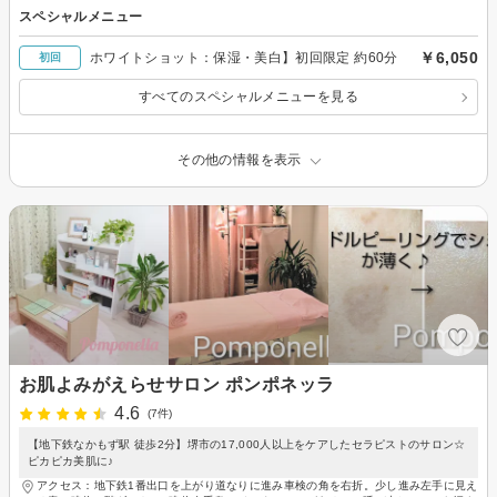
スペシャルメニュー
￥6,050
ホワイトショット：保湿・美白】初回限定 約60分
初回
すべてのスペシャルメニューを見る
その他の情報を表示
お肌よみがえらせサロン ポンポネッラ
4.6
(7件)
【地下鉄なかもず駅 徒歩2分】堺市の17,000人以上をケアしたセラピストのサロン☆
ピカピカ美肌に♪
アクセス：地下鉄1番出口を上がり道なりに進み車検の角を右折。少し進み左手に見え