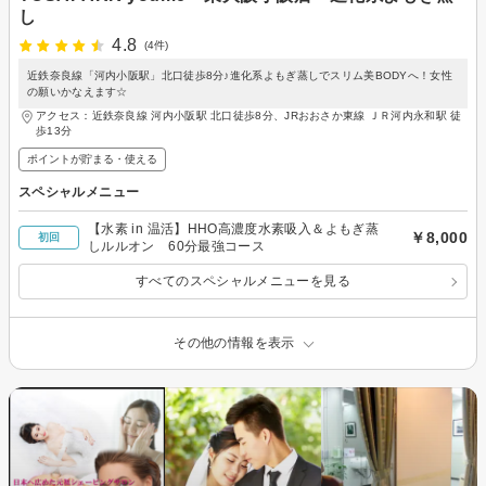
し
4.8
(4件)
近鉄奈良線「河内小阪駅」北口徒歩8分♪進化系よもぎ蒸しでスリム美BODYへ！女性
の願いかなえます☆
アクセス：近鉄奈良線 河内小阪駅 北口徒歩8分、JRおおさか東線 ＪＲ河内永和駅 徒
歩13分
ポイントが貯まる・使える
スペシャルメニュー
【水素 in 温活】HHO高濃度水素吸入＆よもぎ蒸
￥8,000
初回
しルルオン 60分最強コース
すべてのスペシャルメニューを見る
その他の情報を表示