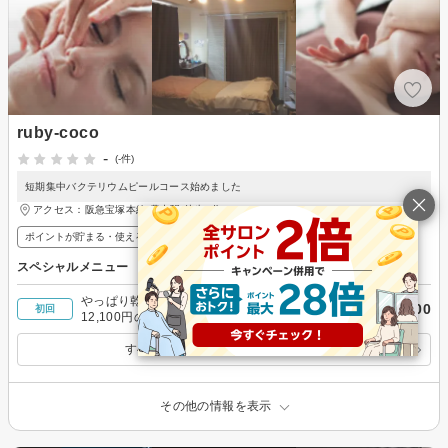
ruby-coco
-
(-件)
短期集中バクテリウムピールコース始めました
アクセス：阪急宝塚本線 豊中駅 徒歩1分
ポイントが貯まる・使える
スペシャルメニュー
やっぱり乾燥にはレチノール◇コース 通常価格
￥9,900
初回
12,100円のところ
すべてのスペシャルメニューを見る
その他の情報を表示