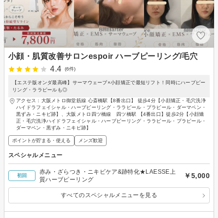
小顔・肌質改善サロンespoir ハーブピーリング/毛穴
4.4
(6件)
【エステ版オンダ最高峰】サーマウェーブ×小顔矯正で最短リフト！同時にハーブピー
リング・ララピールも◎
アクセス：大阪メトロ御堂筋線 心斎橋駅【8番出口】 徒歩4分【小顔矯正・毛穴洗浄
ハイドラフェイシャル・ハーブピーリング・ララピール・プラピール・ダーマペン・
黒ずみ・ニキビ跡】、大阪メトロ四ツ橋線 四ツ橋駅 【4番出口】徒歩2分【小顔矯
正・毛穴洗浄ハイドラフェイシャル・ハーブピーリング・ララピール・プラピール・
ダーマペン・黒ずみ・ニキビ跡】
ポイントが貯まる・使える
メンズ歓迎
スペシャルメニュー
赤み・ざらつき・ニキビケア&跡特化★LAESSE上
￥5,000
初回
質ハーブピーリング
すべてのスペシャルメニューを見る