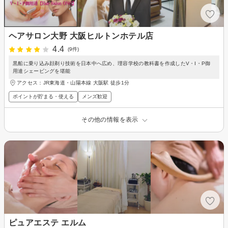
ヘアサロン大野 大阪ヒルトンホテル店
4.4
(9件)
黒船に乗り込み顔剃り技術を日本中へ広め、理容学校の教科書を作成したV・I・P御
用達シェービングを堪能
アクセス：JR東海道・山陽本線 大阪駅 徒歩1分
ポイントが貯まる・使える
メンズ歓迎
その他の情報を表示
ピュアエステ エルム