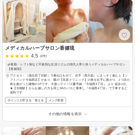
メディカルハーブサロン香嬉琉
4.5
(4件)
🌿夜勤・シフト制など不規則な生活リズムの現代人寄り添うメディカルハーブサロン
【香嬉琉】
アクセス：［蒲生四丁目駅］ 5番出口を出て、右手（西方面）にまっすぐ進むと【ソ
フトバンク今福西店】があり、隣の【良原クリニック】の角を右手に曲がり、1つ目の
角を曲がった建物の1Fです、大阪シテイバス㊱号線 『今福西4丁目』 より 徒歩1分。
★【京橋駅】からお越しの方も同じ36のバスに乗車し『今福西4丁目』で下車すると
便利です
ポイントが貯まる・使える
メンズ歓迎
その他の情報を表示