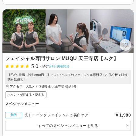
フェイシャル専門サロン MUQU 天王寺店【ムク】
5.0
(1件)
7月8日掲載開始
【毛穴+保湿+小顔1980円～】マシン×ハンドのフェイシャル専門店＋AI肌分析で肌状
態を数値化！
アクセス：大阪メトロ谷町線 天王寺駅 徒歩1分
ポイントが貯まる・使える
スペシャルメニュー
￥1,980
光トーニングフェイシャルで美白ケア
初回
すべてのスペシャルメニューを見る