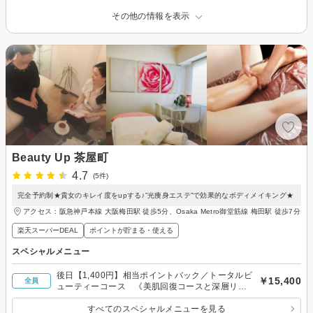
その他の情報を表示
Beauty Up 茶屋町
4.7
(5件)
完全予約制★貴女のキレイ度をupする♪”光痩身エステ”で効果的なボディメイキング★
アクセス：阪急神戸本線 大阪梅田駅 徒歩5分、Osaka Metro御堂筋線 梅田駅 徒歩7分
楽天スーパーDEAL
ポイントが貯まる・使える
スペシャルメニュー
後日【1,400円】相当ポイントバック／トータルビ
￥15,400
全員
ューティーコース 《美肌回復コースと深層リン
パマッサージコース》
すべてのスペシャルメニューを見る