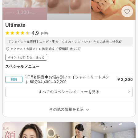
Ultimate
4.9
(4件)
【フェイシャル専門】ニキビ・毛穴・くすみ・シミ・シワ・たるみ改善に特化🍃
アクセス：大阪メトロ御堂筋線 心斎橋駅 徒歩2分
ポイントが貯まる・使える
スペシャルメニュー
1日5名限定◆お悩み別フェイシャルトリートメン
￥2,200
初回
ト 60分¥4,400→¥2,200
すべてのスペシャルメニューを見る
その他の情報を表示