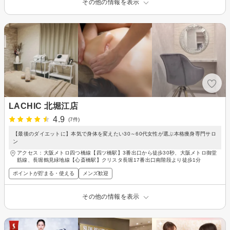
その他の情報を表示
LACHIC 北堀江店
4.9
(7件)
【最後のダイエットに】本気で身体を変えたい30～60代女性が選ぶ本格痩身専門サロ
ン
アクセス：大阪メトロ四つ橋線【四ツ橋駅】3番出口から徒歩30秒、大阪メトロ御堂
筋線、長堀鶴見緑地線【心斎橋駅】クリスタ長堀17番出口南階段より徒歩1分
ポイントが貯まる・使える
メンズ歓迎
その他の情報を表示