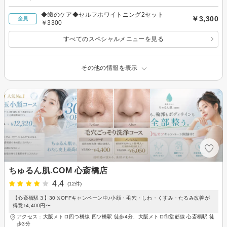
◆歯のケア◆セルフホワイトニング2セット
￥3,300
全員
￥3300
すべてのスペシャルメニューを見る
その他の情報を表示
ちゅるん肌.COM 心斎橋店
4.4
(12件)
【心斎橋駅３】30％OFFキャンペーン中♪小顔・毛穴・しわ・くすみ・たるみ改善が
得意♪4,400円〜
アクセス：大阪メトロ四つ橋線 四ツ橋駅 徒歩4分、大阪メトロ御堂筋線 心斎橋駅 徒
歩3分