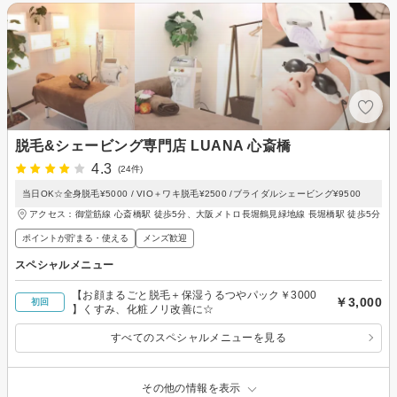
脱毛&シェービング専門店 LUANA 心斎橋
4.3
(24件)
当日OK☆全身脱毛¥5000 / VIO＋ワキ脱毛¥2500 /ブライダルシェービング¥9500
アクセス：御堂筋線 心斎橋駅 徒歩5分、大阪メトロ長堀鶴見緑地線 長堀橋駅 徒歩5分
ポイントが貯まる・使える
メンズ歓迎
スペシャルメニュー
【お顔まるごと脱毛＋保湿うるつやパック￥3000
￥3,000
初回
】くすみ、化粧ノリ改善に☆
すべてのスペシャルメニューを見る
その他の情報を表示