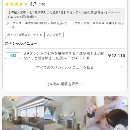
4.7
(5件)
【JR桜ノ宮駅・地下鉄南森町より徒歩8分】帝国ホテル大阪の前/肌分析×オールハン
ドエステで理想の肌へ
アクセス：JR大阪環状線 桜ノ宮駅 徒歩7分 、大阪市営地下鉄堺筋線 南森町駅 徒歩
8分
ポイントが貯まる・使える
メンズ歓迎
スペシャルメニュー
B.AグランラグゼIVを堪能できる☆透明感と圧倒的
￥22,110
初回
なハリと引き締まった肌へ/90分¥22,110
すべてのスペシャルメニューを見る
その他の情報を表示