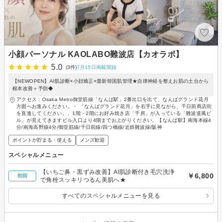
小顔パーソナル KAOLABO難波店【カオラボ】
5.0
(3件)
7月15日掲載開始
【NEWOPEN】AI肌診断×小顔矯正×最新韓国肌管理★自律神経を整えお肌の土台から
根本改善＋予防◆
アクセス：Osaka Metro御堂筋線「なんば駅」2番出口を出て、なんばグランド花月
方面へお進みください。・ 「なんばグランド花月」を右手に見ながら、千日前商店街
を直進してください。、1階・2階にお好み焼き店「千房」が入っている「難波道風ビ
ル」が見えてきますビル入口より4階までお上がりください。【なんば駅】南海本線4
分/南海高野線4分/御堂筋線/千日前線/四つ橋線/近鉄難波線/阪神
ポイントが貯まる・使える
メンズ歓迎
スペシャルメニュー
【いちご鼻・黒ずみ改善】AI肌診断付き毛穴洗浄
￥6,800
初回
で角栓スッキリつるん美肌へ★
すべてのスペシャルメニューを見る