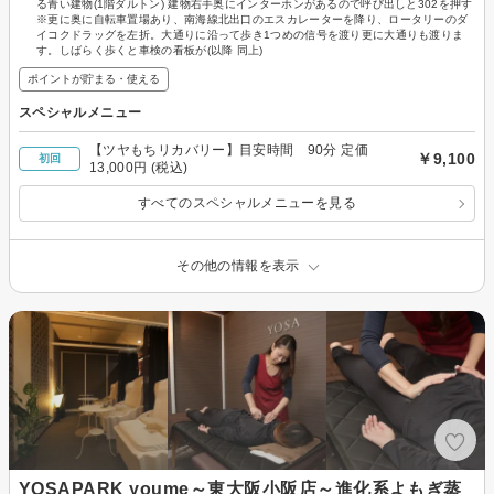
る青い建物(1階ダルトン) 建物右手奥にインターホンがあるので呼び出しと302を押す
※更に奥に自転車置場あり、南海線北出口のエスカレーターを降り、ロータリーのダ
イコクドラッグを左折。大通りに沿って歩き1つめの信号を渡り更に大通りも渡りま
す。しばらく歩くと車検の看板が(以降 同上)
ポイントが貯まる・使える
スペシャルメニュー
【ツヤもちリカバリー】目安時間 90分 定価
￥9,100
初回
13,000円 (税込)
すべてのスペシャルメニューを見る
その他の情報を表示
YOSAPARK youme～東大阪小阪店～進化系よもぎ蒸