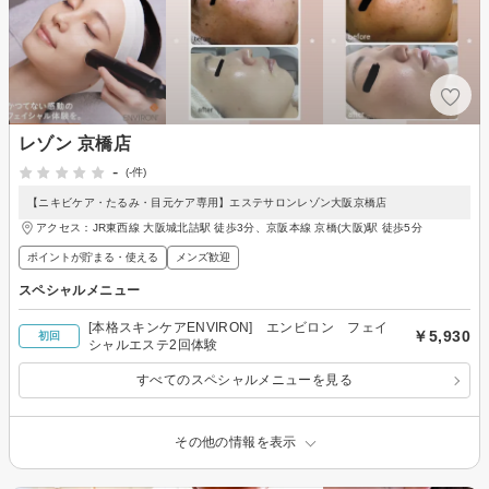
レゾン 京橋店
-
(-件)
【ニキビケア・たるみ・目元ケア専用】エステサロンレゾン大阪京橋店
アクセス：JR東西線 大阪城北詰駅 徒歩3分、京阪本線 京橋(大阪)駅 徒歩5分
ポイントが貯まる・使える
メンズ歓迎
スペシャルメニュー
[本格スキンケアENVIRON] エンビロン フェイ
￥5,930
初回
シャルエステ2回体験
すべてのスペシャルメニューを見る
その他の情報を表示