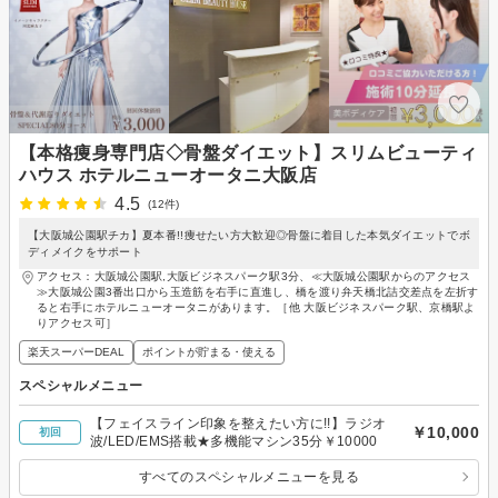
【本格痩身専門店◇骨盤ダイエット】スリムビューティ
ハウス ホテルニューオータニ大阪店
4.5
(12件)
【大阪城公園駅チカ】夏本番!!痩せたい方大歓迎◎骨盤に着目した本気ダイエットでボ
ディメイクをサポート
アクセス：大阪城公園駅,大阪ビジネスパーク駅3分、≪大阪城公園駅からのアクセス
≫大阪城公園3番出口から玉造筋を右手に直進し、橋を渡り弁天橋北詰交差点を左折す
ると右手にホテルニューオータニがあります。［他 大阪ビジネスパーク駅、京橋駅よ
りアクセス可］
楽天スーパーDEAL
ポイントが貯まる・使える
スペシャルメニュー
【フェイスライン印象を整えたい方に!!】ラジオ
￥10,000
初回
波/LED/EMS搭載★多機能マシン35分￥10000
すべてのスペシャルメニューを見る