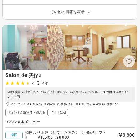
その他の情報を表示
Salon de 美jyu
4.5
(6件)
河内花園★【エイジング特化！】骨格矯正＋小顔フェイシャル 13,200円⇒今だけ
7,700円
アクセス：近鉄奈良線 河内花園駅 徒歩1分、近鉄奈良線 東花園駅 徒歩8分
ポイントが貯まる・使える
メンズ歓迎
スペシャルメニュー
韓国より上陸【シワ・たるみ】《小顔糸リフト
￥9,900
初回
》 ¥15,400→¥9,900