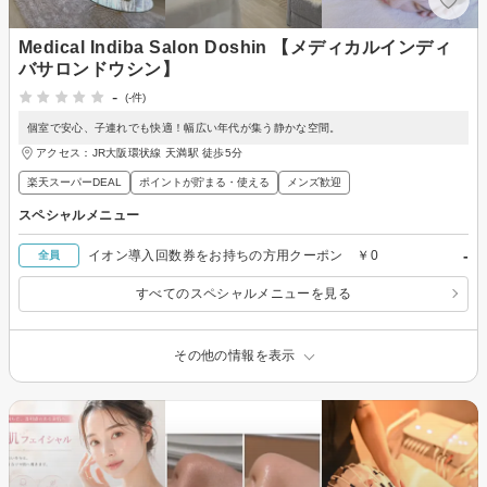
Medical Indiba Salon Doshin 【メディカルインディ
バサロンドウシン】
-
(-件)
個室で安心、子連れでも快適！幅広い年代が集う静かな空間。
アクセス：JR大阪環状線 天満駅 徒歩5分
楽天スーパーDEAL
ポイントが貯まる・使える
メンズ歓迎
スペシャルメニュー
-
イオン導入回数券をお持ちの方用クーポン ￥0
全員
すべてのスペシャルメニューを見る
その他の情報を表示