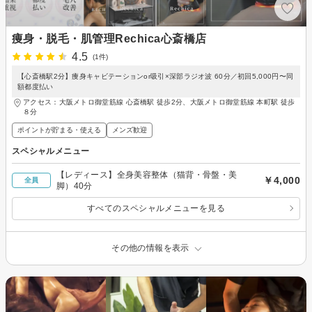
痩身・脱毛・肌管理Rechica心斎橋店
4.5
(1件)
【心斎橋駅2分】痩身キャビテーションor吸引×深部ラジオ波 60分／初回5,000円〜同
額都度払い
アクセス：大阪メトロ御堂筋線 心斎橋駅 徒歩2分、大阪メトロ御堂筋線 本町駅 徒歩
８分
ポイントが貯まる・使える
メンズ歓迎
スペシャルメニュー
【レディース】全身美容整体（猫背・骨盤・美
￥4,000
全員
脚）40分
すべてのスペシャルメニューを見る
その他の情報を表示