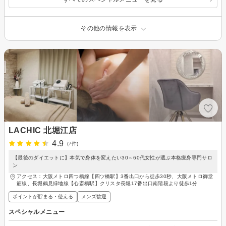
その他の情報を表示
LACHIC 北堀江店
4.9
(7件)
【最後のダイエットに】本気で身体を変えたい30～60代女性が選ぶ本格痩身専門サロ
ン
アクセス：大阪メトロ四つ橋線【四ツ橋駅】3番出口から徒歩30秒、大阪メトロ御堂
筋線、長堀鶴見緑地線【心斎橋駅】クリスタ長堀17番出口南階段より徒歩1分
ポイントが貯まる・使える
メンズ歓迎
スペシャルメニュー