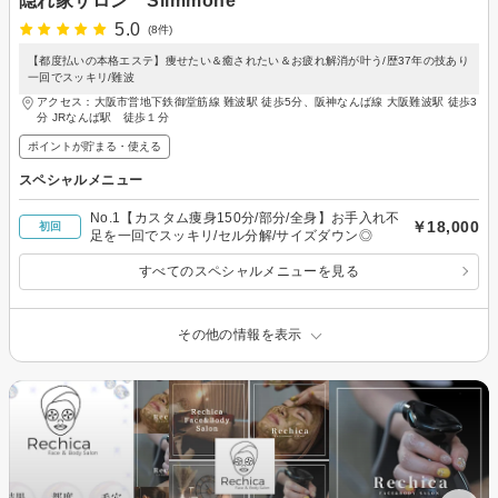
隠れ家サロン Slimmone
5.0
(8件)
【都度払いの本格エステ】痩せたい＆癒されたい＆お疲れ解消が叶う/歴37年の技あり
一回でスッキリ/難波
アクセス：大阪市営地下鉄御堂筋線 難波駅 徒歩5分、阪神なんば線 大阪難波駅 徒歩3
分 JRなんば駅 徒歩１分
ポイントが貯まる・使える
スペシャルメニュー
No.1【カスタム痩身150分/部分/全身】お手入れ不
￥18,000
初回
足を一回でスッキリ/セル分解/サイズダウン◎
すべてのスペシャルメニューを見る
その他の情報を表示