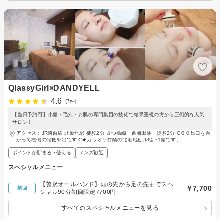
QlassyGirl×DANDYELL
4.6
(7件)
【当日予約可】小顔・毛穴・お肌の専門集団の技術で結果重視の方から圧倒的な人気
サロン！
アクセス：JR東西線 北新地駅 徒歩2分 四つ橋線 西梅田駅 徒歩2分 C６０出口を向
かって右側の階段を出てすぐ★カラオケ館隣の北新地ビル地下1階です。
ポイントが貯まる・使える
メンズ歓迎
スペシャルメニュー
【贅沢オールハンド】頭の先から足の先までスペ
￥7,700
初回
シャル90分初回限定7700円
すべてのスペシャルメニューを見る