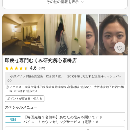
その他の情報を表示
即痩せ専門むくみ研究所心斎橋店
4.6
(5件)
「小顔メソッド協会認定店 総合第１位」 《変化を感じなければ全額キャッシュバッ
ク》
アクセス：大阪市営地下鉄長堀鶴見緑地線 心斎橋駅 徒歩5分、大阪市営地下鉄四つ橋
線 四ツ橋駅 徒歩5分
ポイントが貯まる・使える
スペシャルメニュー
【毎回先着３名無料】あなたの悩みを聞いてアド
-
初回
バイス！！カウンセリングサービス（電話・メー
ルだけも）