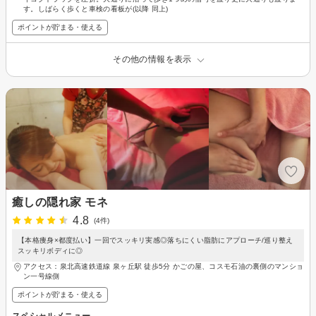
す。しばらく歩くと車検の看板が(以降 同上)
ポイントが貯まる・使える
その他の情報を表示
癒しの隠れ家 モネ
4.8
(4件)
【本格痩身×都度払い】一回でスッキリ実感◎落ちにくい脂肪にアプローチ/巡り整え
スッキリボディに◎
アクセス：泉北高速鉄道線 泉ヶ丘駅 徒歩5分 かごの屋、コスモ石油の裏側のマンショ
ン一号線側
ポイントが貯まる・使える
スペシャルメニュー