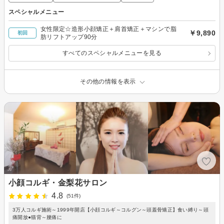
スペシャルメニュー
女性限定☆造形小顔矯正＋肩首矯正＋マシンで脂
￥9,890
初回
肪リフトアップ90分
すべてのスペシャルメニューを見る
その他の情報を表示
小顔コルギ・金梨花サロン
4.8
(51件)
3万人コルギ施術～1999年開店【小顔コルギ～コルグン～頭蓋骨矯正】食い縛り～頭
痛開放●猫背～腰痛に