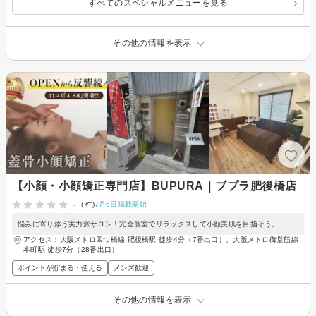
すべてのスペシャルメニューを見る
その他の情報を表示
【小顔・小顔矯正専門店】BUPURA｜ブプラ肥後橋店
-
(-件)
7月6日掲載開始
悩みに寄り添う実力派サロン！完全個室でリラックスして小顔美肌を目指そう。
アクセス：大阪メトロ四つ橋線 肥後橋駅 徒歩4分（7番出口）、大阪メトロ御堂筋線
本町駅 徒歩7分（28番出口）
ポイントが貯まる・使える
メンズ歓迎
その他の情報を表示