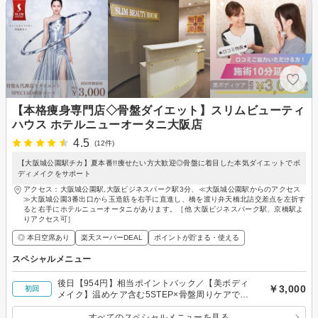
【本格痩身専門店◇骨盤ダイエット】スリムビューティ
ハウス ホテルニューオータニ大阪店
4.5
(12件)
【大阪城公園駅チカ】夏本番!!痩せたい方大歓迎◎骨盤に着目した本気ダイエットでボ
ディメイクをサポート
アクセス：大阪城公園駅,大阪ビジネスパーク駅3分、≪大阪城公園駅からのアクセス
≫大阪城公園3番出口から玉造筋を右手に直進し、橋を渡り弁天橋北詰交差点を左折す
ると右手にホテルニューオータニがあります。［他 大阪ビジネスパーク駅、京橋駅よ
りアクセス可］
◎ 本日空席あり
楽天スーパーDEAL
ポイントが貯まる・使える
スペシャルメニュー
後日【954円】相当ポイントバック／【美ボディ
￥3,000
初回
メイク】温めケア含む5STEP×骨盤周りケアでス
ッキリ！代謝サポート◎80分￥3000
すべてのスペシャルメニューを見る