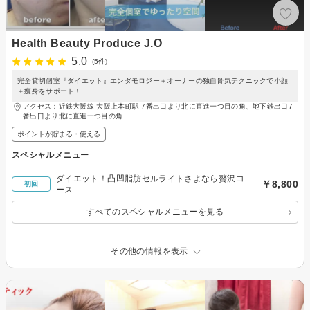
Health Beauty Produce J.O
5.0
(5件)
完全貸切個室『ダイエット』エンダモロジー＋オーナーの独自骨気テクニックで小顔
＋痩身をサポート！
アクセス：近鉄大阪線 大阪上本町駅 7番出口より北に直進一つ目の角、地下鉄出口7
番出口より北に直進一つ目の角
ポイントが貯まる・使える
スペシャルメニュー
ダイエット！凸凹脂肪セルライトさよなら贅沢コ
￥8,800
初回
ース
すべてのスペシャルメニューを見る
その他の情報を表示