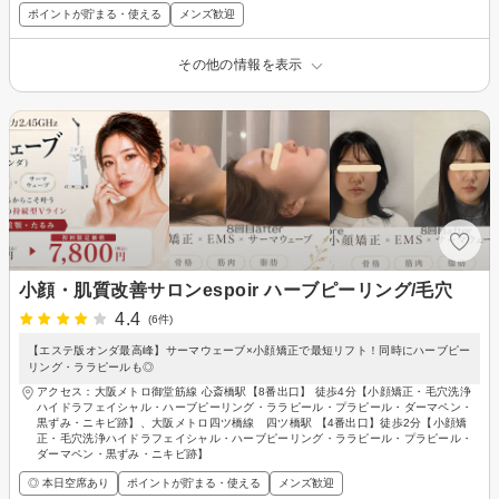
ポイントが貯まる・使える
メンズ歓迎
その他の情報を表示
小顔・肌質改善サロンespoir ハーブピーリング/毛穴
4.4
(6件)
【エステ版オンダ最高峰】サーマウェーブ×小顔矯正で最短リフト！同時にハーブピー
リング・ララピールも◎
アクセス：大阪メトロ御堂筋線 心斎橋駅【8番出口】 徒歩4分【小顔矯正・毛穴洗浄
ハイドラフェイシャル・ハーブピーリング・ララピール・プラピール・ダーマペン・
黒ずみ・ニキビ跡】、大阪メトロ四ツ橋線 四ツ橋駅 【4番出口】徒歩2分【小顔矯
正・毛穴洗浄ハイドラフェイシャル・ハーブピーリング・ララピール・プラピール・
ダーマペン・黒ずみ・ニキビ跡】
◎ 本日空席あり
ポイントが貯まる・使える
メンズ歓迎