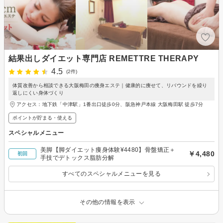
結果出しダイエット専門店 REMETTRE THERAPY
4.5
(2件)
体質改善から相談できる大阪梅田の痩身エステ｜健康的に痩せて、リバウンドを繰り
返しにくい身体づくり
アクセス：地下鉄「中津駅」1番出口徒歩0分、阪急神戸本線 大阪梅田駅 徒歩7分
ポイントが貯まる・使える
スペシャルメニュー
美脚【脚ダイエット痩身体験¥4480】骨盤矯正＋
￥4,480
初回
手技でデトックス脂肪分解
すべてのスペシャルメニューを見る
その他の情報を表示