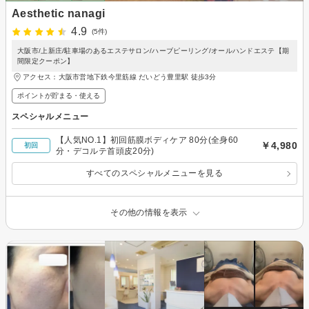
Aesthetic nanagi
4.9
(5件)
大阪市/上新庄/駐車場のあるエステサロン/ハーブピーリング/オールハンドエステ【期
間限定クーポン】
アクセス：大阪市営地下鉄今里筋線 だいどう豊里駅 徒歩3分
ポイントが貯まる・使える
スペシャルメニュー
【人気NO.1】初回筋膜ボディケア 80分(全身60
￥4,980
初回
分・デコルテ首頭皮20分)
すべてのスペシャルメニューを見る
その他の情報を表示