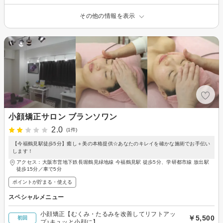
その他の情報を表示
小顔矯正サロン ブランソワン
2.0
(1件)
【今福鶴見駅徒歩5分】癒し＋美の本格提供☆あなたのキレイを確かな施術でお手伝い
します！
アクセス：大阪市営地下鉄長堀鶴見緑地線 今福鶴見駅 徒歩5分、学研都市線 放出駅
徒歩15分／車で5分
ポイントが貯まる・使える
スペシャルメニュー
小顔矯正【むくみ・たるみを改善してリフトアッ
￥5,500
初回
プ♪キュッと小顔に】