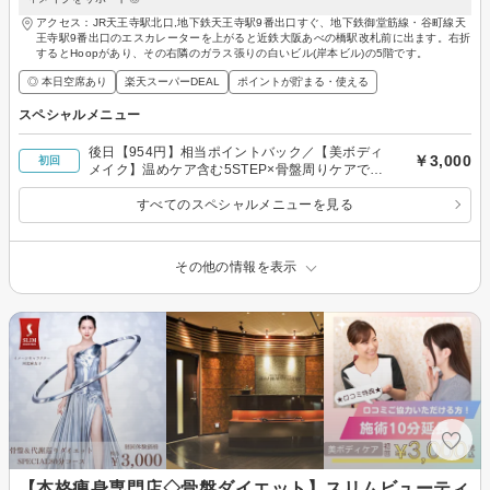
アクセス：JR天王寺駅北口,地下鉄天王寺駅9番出口すぐ、地下鉄御堂筋線・谷町線天
王寺駅9番出口のエスカレーターを上がると近鉄大阪あべの橋駅改札前に出ます。右折
するとHoopがあり、その右隣のガラス張りの白いビル(岸本ビル)の5階です。
◎ 本日空席あり
楽天スーパーDEAL
ポイントが貯まる・使える
スペシャルメニュー
後日【954円】相当ポイントバック／【美ボディ
￥3,000
初回
メイク】温めケア含む5STEP×骨盤周りケアでス
ッキリ！代謝サポート◎80分￥3000
すべてのスペシャルメニューを見る
その他の情報を表示
【本格痩身専門店◇骨盤ダイエット】スリムビューティ