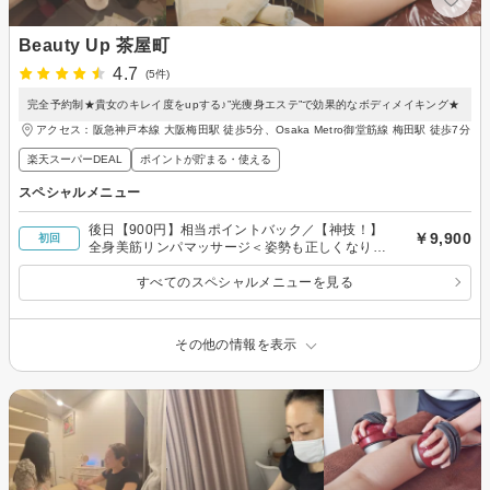
Beauty Up 茶屋町
4.7
(5件)
完全予約制★貴女のキレイ度をupする♪”光痩身エステ”で効果的なボディメイキング★
アクセス：阪急神戸本線 大阪梅田駅 徒歩5分、Osaka Metro御堂筋線 梅田駅 徒歩7分
楽天スーパーDEAL
ポイントが貯まる・使える
スペシャルメニュー
後日【900円】相当ポイントバック／【神技！】
￥9,900
初回
全身美筋リンパマッサージ＜姿勢も正しくなりま
す♪＞
すべてのスペシャルメニューを見る
その他の情報を表示