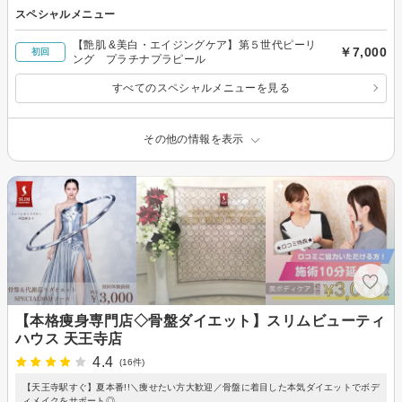
スペシャルメニュー
【艶肌 &美白・エイジングケア】第５世代ピーリ
￥7,000
初回
ング プラチナプラピール
すべてのスペシャルメニューを見る
その他の情報を表示
【本格痩身専門店◇骨盤ダイエット】スリムビューティ
ハウス 天王寺店
4.4
(16件)
【天王寺駅すぐ】夏本番!!＼痩せたい方大歓迎／骨盤に着目した本気ダイエットでボデ
ィメイクをサポート◎