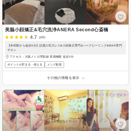
美脳小顔矯正&毛穴洗浄ANERA Second心斎橋
4.7
(3件)
【本町駅から徒歩5分】話題の毛穴レス&小顔矯正専門&ハーブピーリング&WAX専門
サロン
アクセス：大阪メトロ堺筋線 長堀橋駅 徒歩3分
ポイントが貯まる・使える
メンズ歓迎
その他の情報を表示