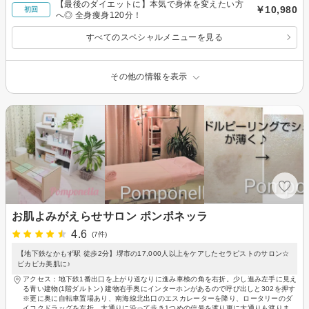
【最後のダイエットに】本気で身体を変えたい方
￥10,980
初回
へ◎ 全身痩身120分！
すべてのスペシャルメニューを見る
その他の情報を表示
お肌よみがえらせサロン ポンポネッラ
4.6
(7件)
【地下鉄なかもず駅 徒歩2分】堺市の17,000人以上をケアしたセラピストのサロン☆
ピカピカ美肌に♪
アクセス：地下鉄1番出口を上がり道なりに進み車検の角を右折。少し進み左手に見え
る青い建物(1階ダルトン) 建物右手奥にインターホンがあるので呼び出しと302を押す
※更に奥に自転車置場あり、南海線北出口のエスカレーターを降り、ロータリーのダ
イコクドラッグを左折。大通りに沿って歩き1つめの信号を渡り更に大通りも渡りま