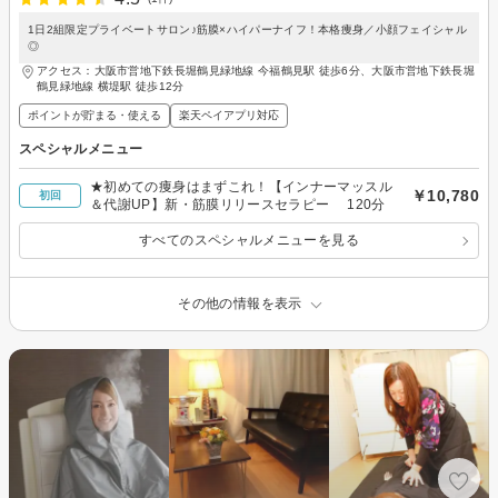
1日2組限定プライベートサロン♪筋膜×ハイパーナイフ！本格痩身／小顔フェイシャル
◎
アクセス：大阪市営地下鉄長堀鶴見緑地線 今福鶴見駅 徒歩6分、大阪市営地下鉄長堀
鶴見緑地線 横堤駅 徒歩12分
ポイントが貯まる・使える
楽天ペイアプリ対応
スペシャルメニュー
★初めての痩身はまずこれ！【インナーマッスル
￥10,780
初回
＆代謝UP】新・筋膜リリースセラピー 120分
すべてのスペシャルメニューを見る
その他の情報を表示