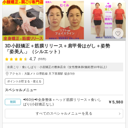
3D小顔矯正＋筋膜リリース＋肩甲骨はがし＋姿勢
「姿美人.」（シルエット）
4.7
(55件)
🌼肩こり・食いしばり・小顔矯正の整体店🌼《女性整体師/施術歴10年以上》
アクセス：大阪メトロ堺筋線 天下茶屋駅 徒歩5分
ポイントが貯まる・使える
スペシャルメニュー
📢60分📢全身整体＋ヘッド筋膜リリース＋食いし
￥5,980
初回
ばり(小顔矯正なし)
すべてのスペシャルメニューを見る