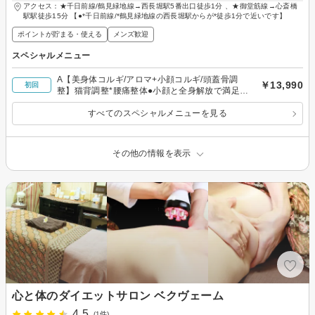
アクセス：★千日前線/鶴見緑地線→西長堀駅5番出口徒歩1分 、★御堂筋線→心斎橋
駅駅徒歩15分 【●*千日前線/*鶴見緑地線の西長堀駅からが*徒歩1分で近いです】
ポイントが貯まる・使える
メンズ歓迎
スペシャルメニュー
A【美身体コルギ/アロマ+小顔コルギ/頭蓋骨調
￥13,990
初回
整】猫背調整*腰痛整体●小顔と全身解放で満足度
Up！
すべてのスペシャルメニューを見る
その他の情報を表示
心と体のダイエットサロン ベクヴェーム
4.5
(1件)