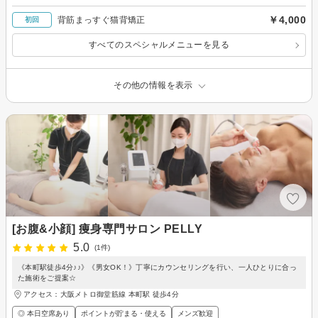
￥4,000
背筋まっすぐ猫背矯正
初回
すべてのスペシャルメニューを見る
その他の情報を表示
[お腹&小顔] 痩身専門サロン PELLY
5.0
(1件)
《本町駅徒歩4分♪♪》《男女OK！》丁寧にカウンセリングを行い、一人ひとりに合っ
た施術をご提案☆
アクセス：大阪メトロ御堂筋線 本町駅 徒歩4分
◎ 本日空席あり
ポイントが貯まる・使える
メンズ歓迎