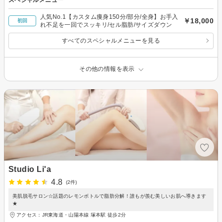
人気No.1【カスタム痩身150分/部分/全身】お手入
￥18,000
初回
れ不足を一回でスッキリ/セル脂肪/サイズダウン
すべてのスペシャルメニューを見る
その他の情報を表示
Studio Li'a
4.8
(2件)
美肌脱毛サロン☆話題のレモンボトルで脂肪分解！誰もが羨む美しいお肌へ導きます
★
アクセス：JR東海道・山陽本線 塚本駅 徒歩2分