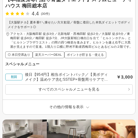
ハウス 梅田総本店
4.4
(30件)
【大阪駅チカ】夏本番!!＼痩せたい方大歓迎／骨盤に着目した本気ダイエットでボディ
メイクをサポート◎
アクセス：大阪梅田駅 徒歩3分／北新地駅・西梅田駅 徒歩2分／大阪駅 徒歩5分／東
梅田駅 徒歩6分／梅田駅 徒歩7分、JR大阪駅桜口橋出口を出て「ヒルトンホテル」と
「ヒルトンプラザウエスト」の間の四つ橋筋を進みます。ヒルトンを越え右手に大黒
屋が見えますので直進。1階入り口横に野村不動産西梅田ビルとあるビルの２階です。
◎ 本日空席あり
楽天スーパーDEAL
ポイントが貯まる・使える
スペシャルメニュー
後日【954円】相当ポイントバック／【美ボディ
￥3,000
初回
メイク】温めケア含む5STEP×骨盤周りケアでス
ッキリ！代謝サポート◎80分￥3000
すべてのスペシャルメニューを見る
その他の情報を表示