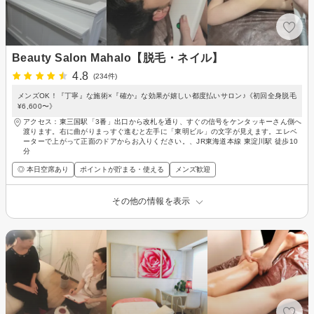
Beauty Salon Mahalo【脱毛・ネイル】
4.8
(234件)
メンズOK！『丁寧』な施術×『確か』な効果が嬉しい都度払いサロン♪《初回全身脱毛
¥6,600〜》
アクセス：東三国駅「3番」出口から改札を通り、すぐの信号をケンタッキーさん側へ
渡ります。右に曲がりまっすぐ進むと左手に「東明ビル」の文字が見えます。エレベ
ーターで上がって正面のドアからお入りください。、JR東海道本線 東淀川駅 徒歩10
分
◎ 本日空席あり
ポイントが貯まる・使える
メンズ歓迎
その他の情報を表示