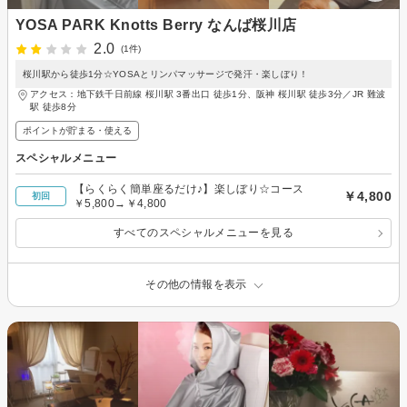
YOSA PARK Knotts Berry なんば桜川店
2.0
(1件)
桜川駅から徒歩1分☆YOSAとリンパマッサージで発汗・楽しぼり！
アクセス：地下鉄千日前線 桜川駅 3番出口 徒歩1分、阪神 桜川駅 徒歩3分／JR 難波
駅 徒歩8分
ポイントが貯まる・使える
スペシャルメニュー
【らくらく簡単座るだけ♪】楽しぼり☆コース
￥4,800
初回
￥5,800→￥4,800
すべてのスペシャルメニューを見る
その他の情報を表示