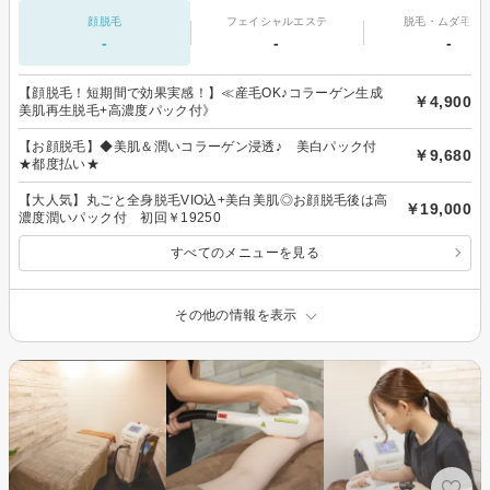
顔脱毛
フェイシャルエステ
脱毛・ムダ毛処
-
-
-
【顔脱毛！短期間で効果実感！】≪産毛OK♪コラーゲン生成
￥4,900
美肌再生脱毛+高濃度パック付》
【お顔脱毛】◆美肌＆潤いコラーゲン浸透♪ 美白パック付
￥9,680
★都度払い★
【大人気】丸ごと全身脱毛VIO込+美白美肌◎お顔脱毛後は高
￥19,000
濃度潤いパック付 初回￥19250
すべてのメニューを見る
その他の情報を表示