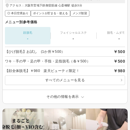
アクセス：大阪市営地下鉄御堂筋線 心斎橋駅 徒歩3分
◎ 本日空席あり
ポイントが貯まる・使える
メンズ歓迎
メニュー別参考価格
顔脱毛
フェイシャルエステ
脱毛・ムダ毛処
-
-
-
￥500
【ひげ脱毛】お試し (1か所￥500）
￥500
ワキ・手の甲・足の甲・手指・足指脱毛（各￥500）
￥980
【顔全体脱毛】￥980 楽天ビューティ限定！
すべてのメニューを見る
その他の情報を表示