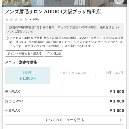
メンズ眉毛サロン ADDICT大阪プラザ梅田店
-
(-件)
【大阪駅/梅田駅徒歩5分】男の色気、アガりすぎ注意！-香水の様に、色気をまとう-
メンズ眉毛サロン☆
アクセス：JR各線大阪駅 徒歩5分 阪急各線梅田駅 徒歩5分 大阪メトロ谷町線東梅田
駅 徒歩5分、泉の広場から南方面に進んだパチンコ店の向かいのダーツバーが入った
ビルです。当サロンはそのビルの9階、903号室にございます。
ポイントが貯まる・使える
メンズ歓迎
メニュー別参考価格
顔脱毛
フェイシャルエステ
脱毛・ムダ毛処
￥1,000～
-
-
￥1,000
鼻毛WAX
￥1,000
おでこWAX
￥1,000
小鼻WAX
すべてのメニューを見る