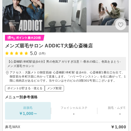
メンズ眉毛サロン ADDICT大阪心斎橋店
5.0
(1件)
【心斎橋駅/本町駅徒歩4分】男の色気アガりすぎ注意！-香水の様に、色気をまとう-
メンズ眉毛サロン☆
アクセス：大阪メトロ御堂筋線 心斎橋駅/本町駅 徒歩4分、心斎橋駅1番出口を出て、
御堂筋を本町方面に向かって直進します。「ハリーウィンストン」を右に曲がって、1
階に焼肉店があるビルです。当サロンはそのビルの3階301号室にございます。
ポイントが貯まる・使える
メンズ歓迎
メニュー別参考価格
顔脱毛
フェイシャルエステ
脱毛・ムダ毛処
￥1,000～
-
-
￥1,000
鼻毛WAX