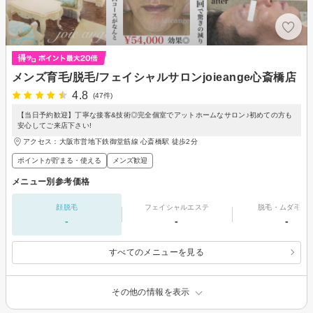
メンズ育毛/脱毛/フェイシャルサロンjoieange心斎橋店
4.8
(47件)
【当日予約歓迎】丁寧な接客&技術◎完全個室でアットホームなサロン♪初めての方も
安心してご来店下さい!
アクセス：大阪市営地下鉄御堂筋線 心斎橋駅 徒歩2分
ポイントが貯まる・使える
メンズ歓迎
メニュー別参考価格
顔脱毛
フェイシャルエステ
脱毛・ムダ毛処
-
-
-
すべてのメニューを見る
その他の情報を表示