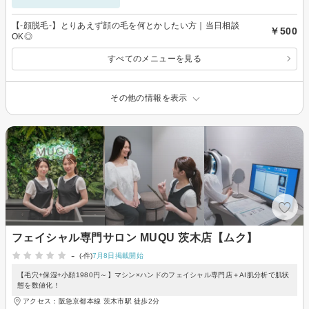
【-顔脱毛-】とりあえず顔の毛を何とかしたい方｜当日相談
￥500
OK◎
すべてのメニューを見る
その他の情報を表示
フェイシャル専門サロン MUQU 茨木店【ムク】
-
(-件)
7月8日掲載開始
【毛穴+保湿+小顔1980円～】マシン×ハンドのフェイシャル専門店＋AI肌分析で肌状
態を数値化！
アクセス：阪急京都本線 茨木市駅 徒歩2分