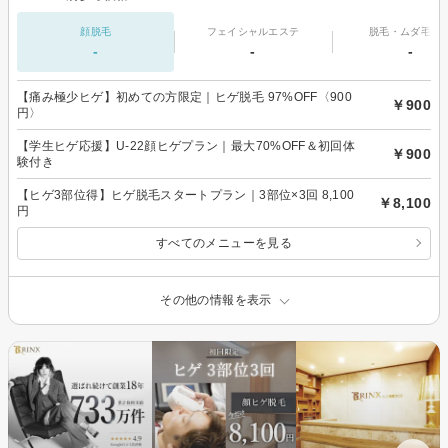
顔脱毛
フェイシャルエステ
脱毛・ムダ毛処
-
-
-
【痛み極少ヒゲ】初めての方限定｜ヒゲ脱毛 97%OFF〈900
￥900
円〉
【学生ヒゲ応援】U-22顔ヒゲプラン｜最大70%OFF＆初回体
￥900
験付き
【ヒゲ3部位得】ヒゲ脱毛スタートプラン｜3部位×3回 8,100
￥8,100
円
すべてのメニューを見る
その他の情報を表示