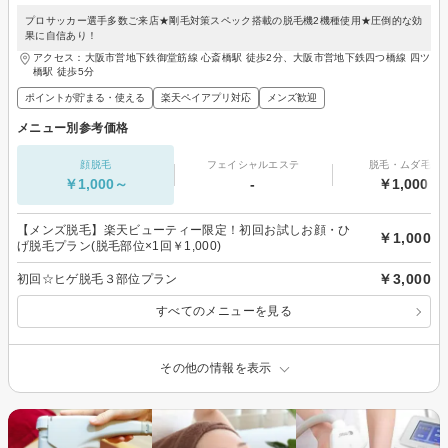
プロサッカー選手多数ご来店★剛毛対策スペック搭載の脱毛機2機種使用★圧倒的な効
果に自信あり！
アクセス：大阪市営地下鉄御堂筋線 心斎橋駅 徒歩2分、大阪市営地下鉄四つ橋線 四ツ
橋駅 徒歩5分
ポイントが貯まる・使える
楽天ペイアプリ対応
メンズ歓迎
メニュー別参考価格
顔脱毛
フェイシャルエステ
脱毛・ムダ毛処
￥1,000～
-
￥1,000～
【メンズ脱毛】楽天ビューティー限定！初回お試しお顔・ひ
￥1,000
げ脱毛プラン(脱毛部位×1回￥1,000)
￥3,000
初回☆ヒゲ脱毛３部位プラン
すべてのメニューを見る
その他の情報を表示