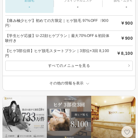
顔脱毛
フェイシャルエステ
脱毛・ムダ毛処
-
-
-
【痛み極少ヒゲ】初めての方限定｜ヒゲ脱毛 97%OFF〈900
￥900
円〉
【学生ヒゲ応援】U-22顔ヒゲプラン｜最大70%OFF＆初回体
￥900
験付き
【ヒゲ3部位得】ヒゲ脱毛スタートプラン｜3部位×3回 8,100
￥8,100
円
すべてのメニューを見る
その他の情報を表示