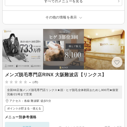
すべてのメニューを見る
その他の情報を表示
メンズ脱毛専門店RINX 大阪難波店【リンクス】
-
(-件)
全国88店舗メンズ脱毛専門店リンクス★顔・ヒゲ脱毛全体初回おためし900円★個室
完備/21時まで営業
アクセス：各線 難波駅 徒歩5分
ポイントが貯まる・使える
メニュー別参考価格