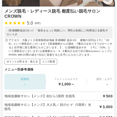
メンズ脱毛・レディース脱毛 都度払い脱毛サロン
CROWN
5.0
(6件)
《長堀橋駅徒歩1分♪♪》「脱毛をもっと気軽に♪♪」男性も気軽にご利用頂ける脱毛サ
ロン☆彡
アクセス：大阪メトロ長堀鶴見緑地線 長堀橋駅 徒歩1分 建物の目印は１Fに『JU
N』という喫茶店がございます♪【長堀橋駅からの場合：7番出口を出てすぐUターンす
ると右手側に富士通商ビルがございます。】、心斎橋駅徒歩６分 １Fに『JUN』と
いう喫茶店がございます♪心斎橋駅から：5・6番出口を出て目の前docomoショップと
PARIS MIKIの間の道を7分ほど直進すると左手にビルがございます。
ポイントが貯まる・使える
メンズ歓迎
メニュー別参考価格
顔脱毛
フェイシャルエステ
脱毛・ムダ毛処
-
￥1,000～
-
￥500
地域低価格サロン【メンズ】顔から1箇所 光脱毛
地域低価格サロン【メンズ】大人気／ 顔のヒゲ（5箇所）光
￥3,000
脱毛