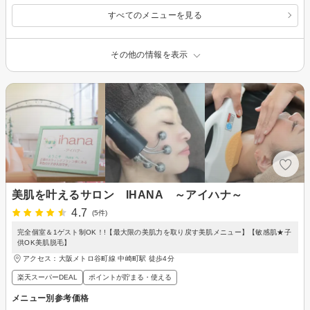
すべてのメニューを見る
その他の情報を表示
美肌を叶えるサロン IHANA ～アイハナ～
4.7
(5件)
完全個室＆1ゲスト制OK！!【最大限の美肌力を取り戻す美肌メニュー】【敏感肌★子
供OK美肌脱毛】
アクセス：大阪メトロ谷町線 中崎町駅 徒歩4分
楽天スーパーDEAL
ポイントが貯まる・使える
メニュー別参考価格