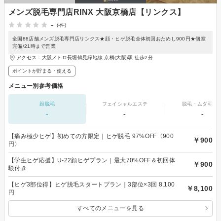
メンズ脱毛専門店RINX 大阪京橋店【リンクス】
-
(-件)
全国88店舗メンズ脱毛専門店リンクス★顔・ヒゲ脱毛全体初回おためし900円★個室
完備/21時まで営業
アクセス：大阪メトロ長堀鶴見緑地線 京橋(大阪)駅 徒歩2分
ポイントが貯まる・使える
メニュー別参考価格
顔脱毛
フェイシャルエステ
脱毛・ムダ毛処
-
-
-
【痛み極少ヒゲ】初めての方限定｜ヒゲ脱毛 97%OFF〈900
￥900
円〉
【学生ヒゲ応援】U-22顔ヒゲプラン｜最大70%OFF＆初回体
￥900
験付き
【ヒゲ3部位得】ヒゲ脱毛スタートプラン｜3部位×3回 8,100
￥8,100
円
すべてのメニューを見る