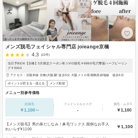
メンズ脱毛フェイシャル専門店 joieange京橋
4.3
(22件)
当日予約OK【京橋】5月限定クーポン有☆VIO脱毛￥6980/毛穴撃退ハーブピーリン
グ￥5000
アクセス：京阪本線 京橋(大阪)駅 徒歩5分 大阪メトロ長堀鶴見緑地線 徒歩6分
ポイントが貯まる・使える
メンズ歓迎
メニュー別参考価格
顔脱毛
フェイシャルエステ
脱毛・ムダ毛処
￥1,100～
-
￥1,100～
【メンズ脱毛】男の身だしなみ！鼻毛ワックス 面倒なお手入
￥1,100
れいらず¥1100