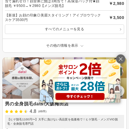
当て漏れゼロ！顔全体に髭は3周当て！高保湿パック付★顔
￥2,980
脱毛 ￥9500→￥2980【メンズ脱毛】
【新規】お顔の印象◎美眉スタイリング！アイブロウワック
￥3,500
スケア3500円
すべてのメニューを見る
その他の情報を表示
男の全身脱毛dats!大阪梅田店
4.8
(48件)
【ヒゲ脱毛1100円〜】大手に負けない高品質を低価格で！ヒゲ脱毛・メンズVIO脱
毛・全身脱毛専門店