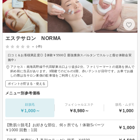
エステサロン NORMA
-
(-件)
口コミ＆お客様満足度◎【体験￥5500】最強痩身スパルタンでスルッと瘦せ体験会実
施中♪
アクセス：南海高野線千代田駅東出口より徒歩2分。ファミリーマートの道路を挟んで
斜め前に当店があります。3階建てのビルの1階、赤いテントが目印です。お車でお越
しの際は当サロン東側の駐車場をご利用ください。
ポイントが貯まる・使える
メニュー別参考価格
顔脱毛
フェイシャルエステ
脱毛・ムダ毛処
￥1,000～
￥8,980～
￥1,000～
【艶肌☆脱毛】お好きな部位、何ヶ所でも！体験Sパーツ
￥1,000
￥1000 回数：1回