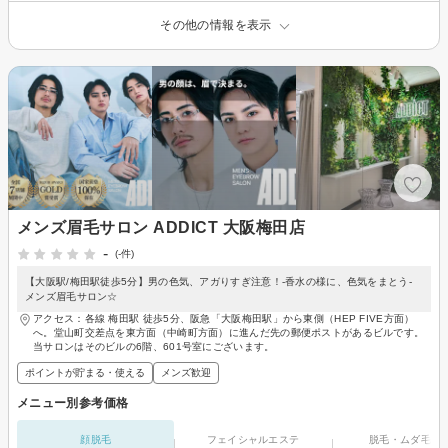
その他の情報を表示
メンズ眉毛サロン ADDICT 大阪梅田店
-
(-件)
【大阪駅/梅田駅徒歩5分】男の色気、アガりすぎ注意！-香水の様に、色気をまとう-
メンズ眉毛サロン☆
アクセス：各線 梅田駅 徒歩5分、阪急「大阪梅田駅」から東側（HEP FIVE方面）
へ。堂山町交差点を東方面（中崎町方面）に進んだ先の郵便ポストがあるビルです。
当サロンはそのビルの6階、601号室にございます。
ポイントが貯まる・使える
メンズ歓迎
メニュー別参考価格
顔脱毛
フェイシャルエステ
脱毛・ムダ毛処