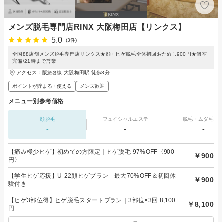
メンズ脱毛専門店RINX 大阪梅田店【リンクス】
5.0
(3件)
全国88店舗メンズ脱毛専門店リンクス★顔・ヒゲ脱毛全体初回おためし900円★個室
完備/21時まで営業
アクセス：阪急各線 大阪梅田駅 徒歩8分
ポイントが貯まる・使える
メンズ歓迎
メニュー別参考価格
顔脱毛
フェイシャルエステ
脱毛・ムダ毛処
-
-
-
【痛み極少ヒゲ】初めての方限定｜ヒゲ脱毛 97%OFF〈900
￥900
円〉
【学生ヒゲ応援】U-22顔ヒゲプラン｜最大70%OFF＆初回体
￥900
験付き
【ヒゲ3部位得】ヒゲ脱毛スタートプラン｜3部位×3回 8,100
￥8,100
円