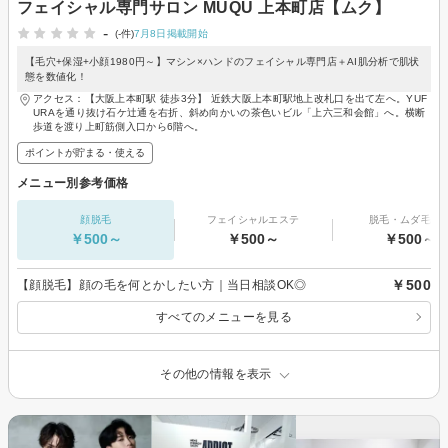
フェイシャル専門サロン MUQU 上本町店【ムク】
-
(-件)
7月8日掲載開始
【毛穴+保湿+小顔1980円～】マシン×ハンドのフェイシャル専門店＋AI肌分析で肌状
態を数値化！
アクセス：【大阪上本町駅 徒歩3分】 近鉄大阪上本町駅地上改札口を出て左へ。YUF
URAを通り抜け石ケ辻通を右折、斜め向かいの茶色いビル「上六三和会館」へ。横断
歩道を渡り上町筋側入口から6階へ。
ポイントが貯まる・使える
メニュー別参考価格
顔脱毛
フェイシャルエステ
脱毛・ムダ毛処
￥500～
￥500～
￥500～
￥500
【顔脱毛】顔の毛を何とかしたい方｜当日相談OK◎
すべてのメニューを見る
その他の情報を表示