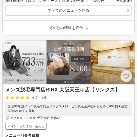
￥4,500
地域低価格サロン【レディース】顔or VIO光脱毛 4500円
すべてのメニューを見る
その他の情報を表示
メンズ脱毛専門店RINX 大阪天王寺店【リンクス】
5.0
(3件)
全国88店舗メンズ脱毛専門店リンクス★顔・ヒゲ脱毛全体初回おためし900円★個室
完備/21時まで営業
アクセス：JR各線 天王寺駅 徒歩4分
ポイントが貯まる・使える
メニュー別参考価格