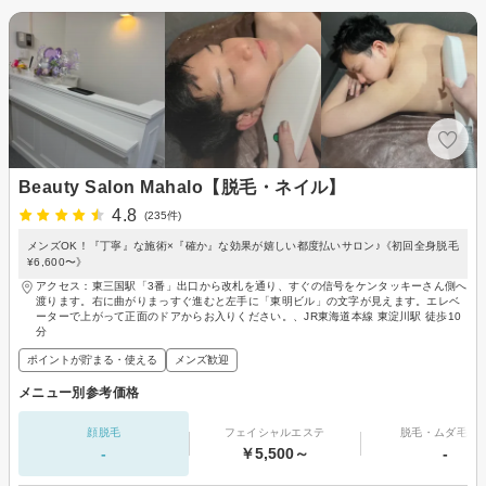
Beauty Salon Mahalo【脱毛・ネイル】
4.8
(235件)
メンズOK！『丁寧』な施術×『確か』な効果が嬉しい都度払いサロン♪《初回全身脱毛
¥6,600〜》
アクセス：東三国駅「3番」出口から改札を通り、すぐの信号をケンタッキーさん側へ
渡ります。右に曲がりまっすぐ進むと左手に「東明ビル」の文字が見えます。エレベ
ーターで上がって正面のドアからお入りください。、JR東海道本線 東淀川駅 徒歩10
分
ポイントが貯まる・使える
メンズ歓迎
メニュー別参考価格
顔脱毛
フェイシャルエステ
脱毛・ムダ毛処
-
￥5,500～
-