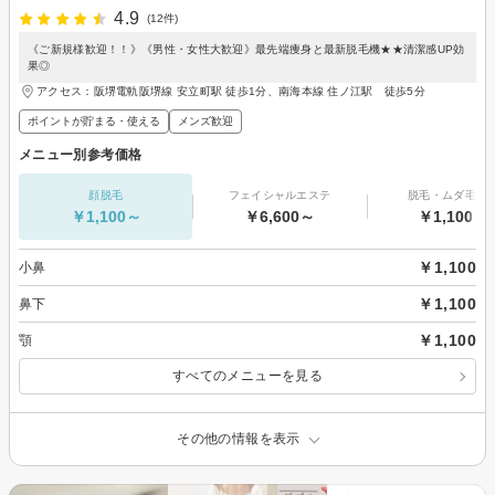
4.9
(12件)
《ご新規様歓迎！！》《男性・女性大歓迎》最先端痩身と最新脱毛機★★清潔感UP効
果◎
アクセス：阪堺電軌阪堺線 安立町駅 徒歩1分、南海本線 住ノ江駅 徒歩5分
ポイントが貯まる・使える
メンズ歓迎
メニュー別参考価格
顔脱毛
フェイシャルエステ
脱毛・ムダ毛処
￥1,100～
￥6,600～
￥1,100～
￥1,100
小鼻
￥1,100
鼻下
￥1,100
顎
すべてのメニューを見る
その他の情報を表示