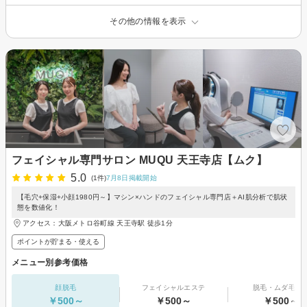
その他の情報を表示
フェイシャル専門サロン MUQU 天王寺店【ムク】
5.0
(1件)
7月8日掲載開始
【毛穴+保湿+小顔1980円～】マシン×ハンドのフェイシャル専門店＋AI肌分析で肌状
態を数値化！
アクセス：大阪メトロ谷町線 天王寺駅 徒歩1分
ポイントが貯まる・使える
メニュー別参考価格
顔脱毛
フェイシャルエステ
脱毛・ムダ毛処
￥500～
￥500～
￥500～