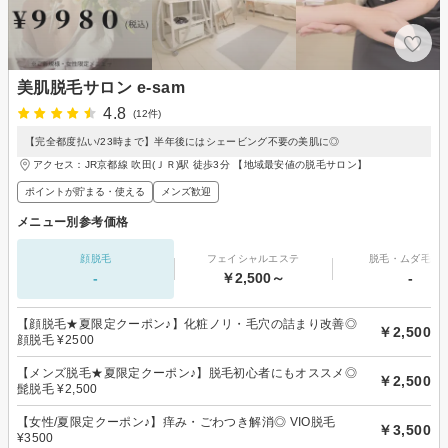
美肌脱毛サロン e-sam
4.8
(12件)
【完全都度払い/23時まで】半年後にはシェービング不要の美肌に◎
アクセス：JR京都線 吹田(ＪＲ)駅 徒歩3分 【地域最安値の脱毛サロン】
ポイントが貯まる・使える
メンズ歓迎
メニュー別参考価格
顔脱毛
フェイシャルエステ
脱毛・ムダ毛処
-
￥2,500～
-
【顔脱毛★夏限定クーポン♪】化粧ノリ・毛穴の詰まり改善◎
￥2,500
顔脱毛 ¥2500
【メンズ脱毛★夏限定クーポン♪】脱毛初心者にもオススメ◎
￥2,500
髭脱毛 ¥2,500
【女性/夏限定クーポン♪】痒み・ごわつき解消◎ VIO脱毛
￥3,500
¥3500