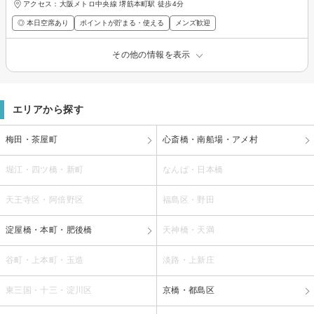
アクセス：大阪メトロ中央線 堺筋本町駅 徒歩4分
◎ 本日空席あり
ポイントが貯まる・使える
メンズ歓迎
その他の情報を表示
エリアから探す
梅田・茶屋町
心斎橋・南船場・アメ村
堀江・四ツ橋・新町
なんば・日本橋
天王寺区・阿倍野区
福島区・野田
淀屋橋・本町・肥後橋
天神橋・天満
谷町・上本町・玉造
淡路・上新庄
東三国・十三・淀川区
京橋・都島区