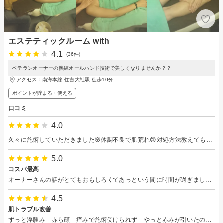
エステティックルーム with
4.1
(36件)
ベテランオーナーの熟練オールハンド技術で美しくなりませんか？？
アクセス：南海本線 住吉大社駅 徒歩10分
ポイントが貯まる・使える
口コミ
4.0
久々に施術していただきました🌸体調不良で肌荒れ😢対処方法教えてもらいました。落ち着くまでは 短期で施術お願いしました。
5.0
コスパ最高
オーナーさんの話がとてもおもしろくてあっという間に時間が過ぎました。 特に困っていることを話していないのに体や顔を触っただけで悪い所を的確に当てていただきアドバイスも頂きました。 また伺いたいと思います。
4.5
肌トラブル改善
ずっと浮腫み 赤ら顔 痒みで施術受けられず やっと赤みが引いたので伺いました。最善の方法でのフェイシャルで 赤ら顔が改善しました。