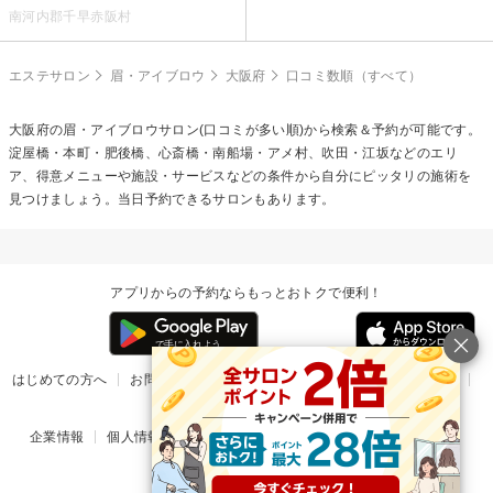
南河内郡千早赤阪村
エステサロン
眉・アイブロウ
大阪府
口コミ数順（すべて）
大阪府の
眉・アイブロウ
サロン(口コミが多い順)から検索＆予約が可能です。
淀屋橋・本町・肥後橋、心斎橋・南船場・アメ村、吹田・江坂などのエリ
ア、得意メニューや施設・サービスなどの条件から自分にピッタリの施術を
見つけましょう。当日予約できるサロンもあります。
アプリからの予約ならもっとおトクで便利！
はじめての方へ
お問い合わせ
ヘルプ
リリース情報
利用規約
掲載ご希望のサロン様
企業情報
個人情報保護方針
楽天のサービス一覧
アプリ一覧
© Rakuten Group, Inc.