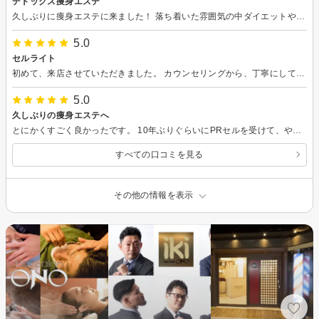
デトックス痩身エステ
久しぶりに痩身エステに来ました！ 落ち着いた雰囲気の中ダイエットやむくみ対策を教えて頂きながらリラックスして 施術を受けることがでしました！ またお願いします
5.0
セルライト
初めて、来店させていただきました。 カウンセリングから、丁寧にしていただき 施術も全身丁寧にしていただけて満足しました。 家でのホームケアも教えていただきました。 次回もよろしくお願いいたします。
5.0
久しぶりの痩身エステへ
とにかくすごく良かったです。 10年ぶりぐらいにPRセルを受けて、やはり一番自分に合っている機械だなと感じました。ハンドマッサージも痛気持ちいい感じでむくみが取れました。続ければ結果が出ると感じたのでこれからよろしくお願い致します。
すべての口コミを見る
その他の情報を表示