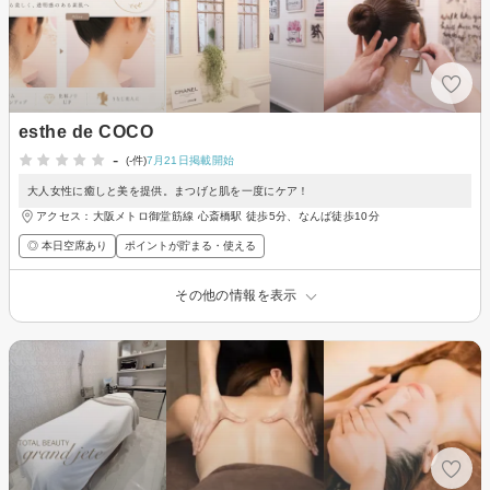
esthe de COCO
-
(-件)
7月21日掲載開始
大人女性に癒しと美を提供。まつげと肌を一度にケア！
アクセス：大阪メトロ御堂筋線 心斎橋駅 徒歩5分、なんば徒歩10分
◎ 本日空席あり
ポイントが貯まる・使える
その他の情報を表示