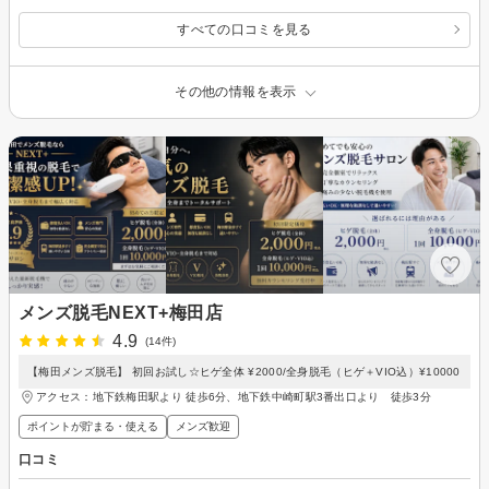
すべての口コミを見る
その他の情報を表示
メンズ脱毛NEXT+梅田店
4.9
(14件)
【梅田メンズ脱毛】 初回お試し☆ヒゲ全体 ¥2000/全身脱毛（ヒゲ＋VIO込）¥10000
アクセス：地下鉄梅田駅より 徒歩6分、地下鉄中崎町駅3番出口より 徒歩3分
ポイントが貯まる・使える
メンズ歓迎
口コミ