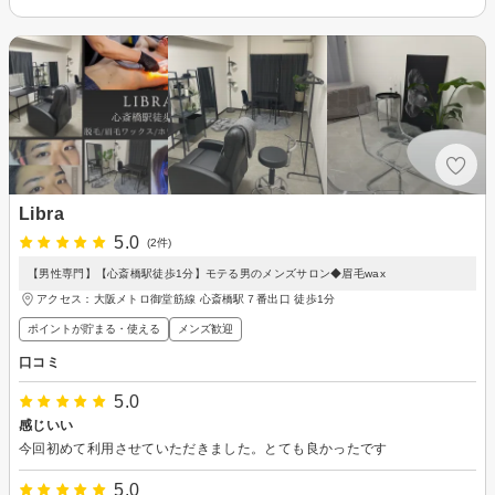
Libra
5.0
(2件)
【男性専門】【心斎橋駅徒歩1分】モテる男のメンズサロン◆眉毛wax
アクセス：大阪メトロ御堂筋線 心斎橋駅７番出口 徒歩1分
ポイントが貯まる・使える
メンズ歓迎
口コミ
5.0
感じいい
今回初めて利用させていただきました。とても良かったです
5.0