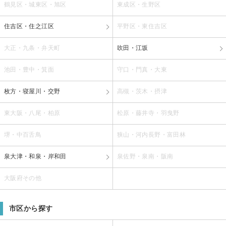
鶴見区・城東区・旭区
東成区・生野区
住吉区・住之江区
平野区・東住吉区
大正・九条・弁天町
吹田・江坂
池田・豊中・箕面
守口・門真・大東
枚方・寝屋川・交野
高槻・茨木・摂津
東大阪・八尾・柏原
松原・藤井寺・羽曳野
堺・中百舌鳥
狭山・河内長野・富田林
泉大津・和泉・岸和田
泉佐野・泉南・阪南
大阪府その他
市区から探す