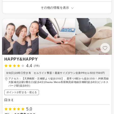
その他の情報を表示
HAPPY&HAPPY
4.4
(7件)
8/9(日)16時◎空き有 セルライト撃退！最速サイズダウン全身PRセル50分7590円
アクセス：【天満橋駅・京橋駅より徒歩10分】、最寄り6駅から徒歩10分！JR東西線
大阪城北詰駅2番出口(徒歩4分)Osaka Metro長堀鶴見緑地線京橋駅(徒歩8分)ビジネス
パーク駅(徒歩8分)
ポイントが貯まる・使える
口コミ
5.0