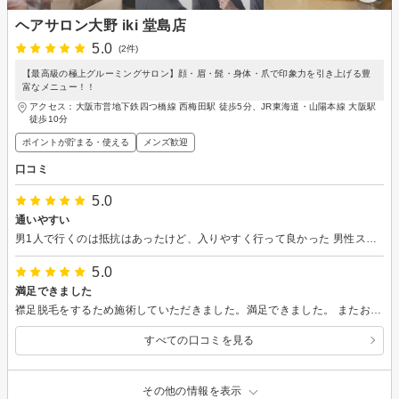
ヘアサロン大野 iki 堂島店
5.0
(2件)
【最高級の極上グルーミングサロン】顔・眉・髭・身体・爪で印象力を引き上げる豊
富なメニュー！！
アクセス：大阪市営地下鉄四つ橋線 西梅田駅 徒歩5分、JR東海道・山陽本線 大阪駅
徒歩10分
ポイントが貯まる・使える
メンズ歓迎
口コミ
5.0
通いやすい
男1人で行くのは抵抗はあったけど、入りやすく行って良かった 男性スタッフによる施術は力も丁度良い。終わった後のスッキリ感は最高。またストレス発散もかねて行きますね！
5.0
満足できました
襟足脱毛をするため施術していただきました。満足できました。 またお願いしたいです。
すべての口コミを見る
その他の情報を表示