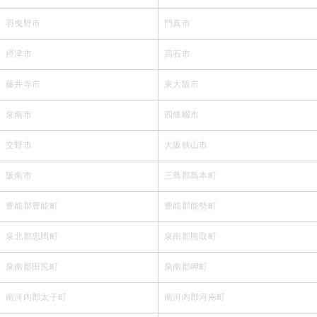
羽曳野市
門真市
摂津市
高石市
藤井寺市
東大阪市
泉南市
四條畷市
交野市
大阪狭山市
阪南市
三島郡島本町
豊能郡豊能町
豊能郡能勢町
泉北郡忠岡町
泉南郡熊取町
泉南郡田尻町
泉南郡岬町
南河内郡太子町
南河内郡河南町