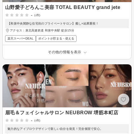
山野愛子どろんこ美容 TOTAL BEAUTY grand jete
-
(-件)
【和泉中央閑静な住宅街のプライベートサロン】癒し×結果重視！
アクセス：泉北高速鉄道 和泉中央駅 徒歩15分
楽天スーパーDEAL
ポイントが貯まる・使える
その他の情報を表示
眉毛＆フェイシャルサロン NEUBROW 堺筋本町店
-
(-件)
魅力的なアイブロウデザインで新しい自分を発見！完全個室で安心。