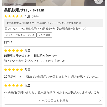
美肌脱毛サロン e-sam
4.8
(12件)
【完全都度払い/23時まで】半年後にはシェービング不要の美肌に◎
アクセス：JR京都線 吹田(ＪＲ)駅 徒歩3分 【地域最安値の脱毛サロン】
ポイントが貯まる・使える
メンズ歓迎
口コミ
5.0
顔脱毛を受けました、顔脱毛が良かった
顎下などの髭の対応などもしてくれて良かった
5.0
20代男性です！ 初めての髭脱毛で来店しました！ 痛みが思っていた以上になく、今後の効果が楽しみです！ これからもよろしくお願いします！
5.0
vioの脱毛で伺いました。色々脱毛サロンは行った事がありますが、こちらはとても丁寧に施術してくださいました。またお願いします！
すべての口コミを見る