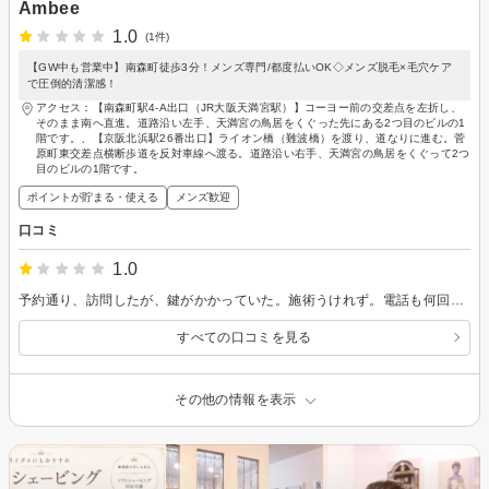
Ambee
1.0
(1件)
【GW中も営業中】南森町徒歩3分！メンズ専門/都度払いOK◇メンズ脱毛×毛穴ケア
で圧倒的清潔感！
アクセス：【南森町駅4-A出口（JR大阪天満宮駅）】コーヨー前の交差点を左折し、
そのまま南へ直進。道路沿い左手、天満宮の鳥居をくぐった先にある2つ目のビルの1
階です。、【京阪北浜駅26番出口】ライオン橋（難波橋）を渡り、道なりに進む。菅
原町東交差点横断歩道を反対車線へ渡る。道路沿い右手、天満宮の鳥居をくぐって2つ
目のビルの1階です。
ポイントが貯まる・使える
メンズ歓迎
口コミ
1.0
予約通り、訪問したが、鍵がかかっていた。施術うけれず。電話も何回もしたが、出ない。
すべての口コミを見る
その他の情報を表示