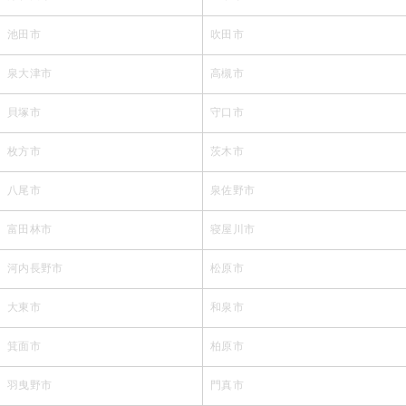
池田市
吹田市
泉大津市
高槻市
貝塚市
守口市
枚方市
茨木市
八尾市
泉佐野市
富田林市
寝屋川市
河内長野市
松原市
大東市
和泉市
箕面市
柏原市
羽曳野市
門真市