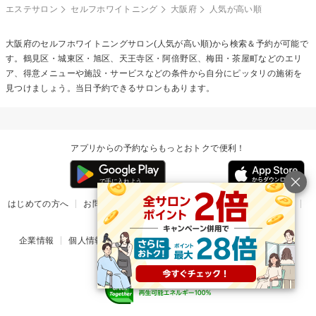
エステサロン
セルフホワイトニング
大阪府
人気が高い順
大阪府の
セルフホワイトニング
サロン(人気が高い順)から検索＆予約が可能で
す。鶴見区・城東区・旭区、天王寺区・阿倍野区、梅田・茶屋町などのエリ
ア、得意メニューや施設・サービスなどの条件から自分にピッタリの施術を
見つけましょう。当日予約できるサロンもあります。
アプリからの予約ならもっとおトクで便利！
はじめての方へ
お問い合わせ
ヘルプ
リリース情報
利用規約
掲載ご希望のサロン様
企業情報
個人情報保護方針
楽天のサービス一覧
アプリ一覧
© Rakuten Group, Inc.