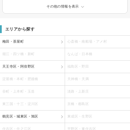
その他の情報を表示
エリアから探す
梅田・茶屋町
心斎橋・南船場・アメ村
堀江・四ツ橋・新町
なんば・日本橋
天王寺区・阿倍野区
福島区・野田
淀屋橋・本町・肥後橋
天神橋・天満
谷町・上本町・玉造
淡路・上新庄
東三国・十三・淀川区
京橋・都島区
鶴見区・城東区・旭区
東成区・生野区
住吉区・住之江区
平野区・東住吉区