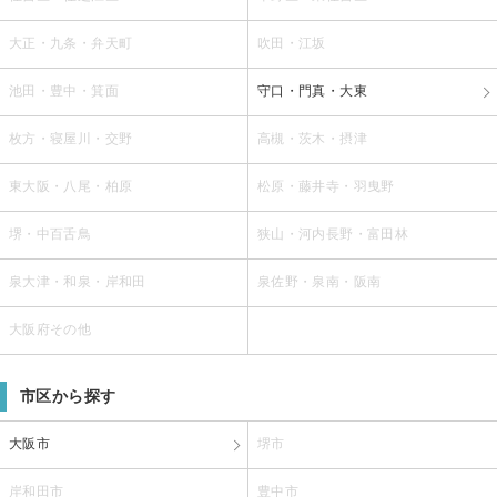
大正・九条・弁天町
吹田・江坂
池田・豊中・箕面
守口・門真・大東
枚方・寝屋川・交野
高槻・茨木・摂津
東大阪・八尾・柏原
松原・藤井寺・羽曳野
堺・中百舌鳥
狭山・河内長野・富田林
泉大津・和泉・岸和田
泉佐野・泉南・阪南
大阪府その他
市区から探す
大阪市
堺市
岸和田市
豊中市