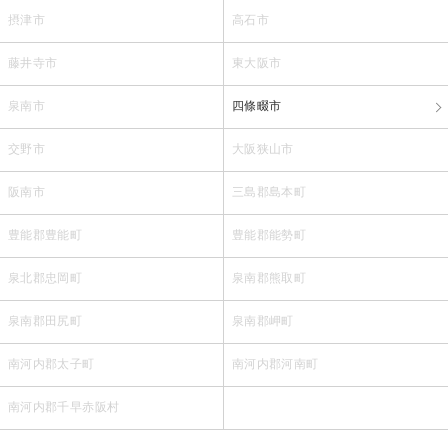
摂津市
高石市
藤井寺市
東大阪市
泉南市
四條畷市
交野市
大阪狭山市
阪南市
三島郡島本町
豊能郡豊能町
豊能郡能勢町
泉北郡忠岡町
泉南郡熊取町
泉南郡田尻町
泉南郡岬町
南河内郡太子町
南河内郡河南町
南河内郡千早赤阪村