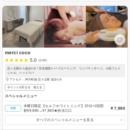
merci coco
5.0
(11件)
忍ヶ丘駅から徒歩1分！完全個室/ハーブピーリング、リンパマッサージ、小顔フェイ
シャル、ヘッドスパ
アクセス：JR片町線 忍ケ丘駅 徒歩1分
ポイントが貯まる・使える
スペシャルメニュー
木曜日限定【セルフホワイトニング】20分×2回照
￥7,980
女性
射¥9,980→¥7,980★担当江口
すべてのスペシャルメニューを見る