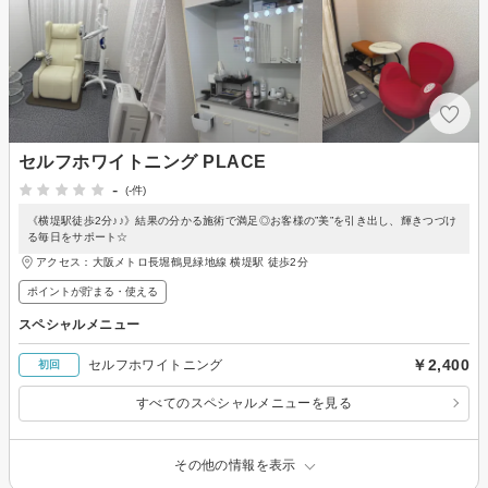
セルフホワイトニング PLACE
-
(-件)
《横堤駅徒歩2分♪♪》結果の分かる施術で満足◎お客様の”美”を引き出し、輝きつづけ
る毎日をサポート☆
アクセス：大阪メトロ長堀鶴見緑地線 横堤駅 徒歩2分
ポイントが貯まる・使える
スペシャルメニュー
￥2,400
セルフホワイトニング
初回
すべてのスペシャルメニューを見る
その他の情報を表示