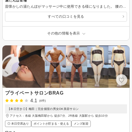
湯たんぽ登場
昔懐かしの湯たんぽがマッサージ中に使用できる様になりました。 腰の下かおなかの上を勧められましたが、腰の下にしいてしまうと海老ぞり？になってしまったので、私はおなかの上に置いてぬくぬく。 施術台もバスタオルの下に電気毛布がしいてあるので、冬でも気持ち良くマッサージが受けれますよ。
すべての口コミを見る
その他の情報を表示
プライベートサロンBRAG
4.1
(4件)
【本日空き◎】梅田｜完全個室の男女OK美容サロン
アクセス：各線 大阪梅田駅から 徒歩7分、JR各線 大阪駅から 徒歩10分
◎ 本日空席あり
ポイントが貯まる・使える
メンズ歓迎