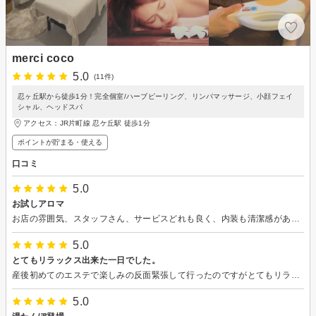
merci coco
5.0
(11件)
忍ヶ丘駅から徒歩1分！完全個室/ハーブピーリング、リンパマッサージ、小顔フェイ
シャル、ヘッドスパ
アクセス：JR片町線 忍ケ丘駅 徒歩1分
ポイントが貯まる・使える
口コミ
5.0
お試しアロマ
お店の雰囲気、スタッフさん、サービスどれも良く、内装も清潔感があり、また利用したいと思いました。ネット予約できるのも便利でした。
5.0
とてもリラックス出来た一日でした。
産後初めてのエステで楽しみの反面緊張して行ったのですがとてもリラックスできました。 匂いに敏感なんですがオイルの種類も沢山あり色々自分にあった物をオススメしてくれて安心して施術できました。 お話もとても楽しく90分あっとゆーまでした。 身体が暖かいなと何日か持続してるみたいでアドバイスしてもらった通りに過ごしてたら主人も変化に驚いております。 また次回もお伺いしたいなと思っております。 お会い出来るの楽しみにしております。 宜しくお願い致します。
5.0