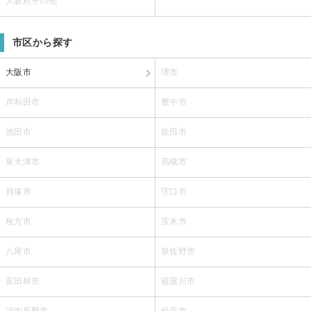
大阪府その他
市区から探す
大阪市
堺市
岸和田市
豊中市
池田市
吹田市
泉大津市
高槻市
貝塚市
守口市
枚方市
茨木市
八尾市
泉佐野市
富田林市
寝屋川市
河内長野市
松原市