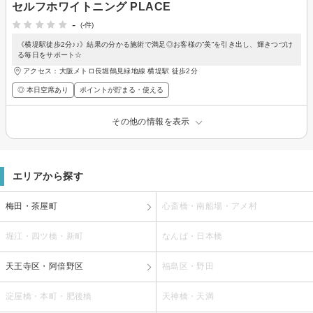
セルフホワイトニング PLACE
-
(-件)
《横堤駅徒歩2分♪♪》結果の分かる施術で満足◎お客様の”美”を引き出し、輝きつづけ
る毎日をサポート☆
アクセス：大阪メトロ長堀鶴見緑地線 横堤駅 徒歩2分
◎ 本日空席あり
ポイントが貯まる・使える
その他の情報を表示
エリアから探す
梅田・茶屋町
心斎橋・南船場・アメ村
堀江・四ツ橋・新町
なんば・日本橋
天王寺区・阿倍野区
福島区・野田
淀屋橋・本町・肥後橋
天神橋・天満