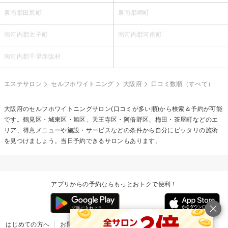
泉南郡田尻町
泉南郡岬町
南河内郡太子町
南河内郡河南町
南河内郡千早赤阪村
エステサロン
セルフホワイトニング
大阪府
口コミ数順（すべて）
大阪府の
セルフホワイトニング
サロン(口コミが多い順)から検索＆予約が可能
です。鶴見区・城東区・旭区、天王寺区・阿倍野区、梅田・茶屋町などのエ
リア、得意メニューや施設・サービスなどの条件から自分にピッタリの施術
を見つけましょう。当日予約できるサロンもあります。
アプリからの予約ならもっとおトクで便利！
はじめての方へ
お問い合わせ
ヘルプ
リリース情報
利用規約