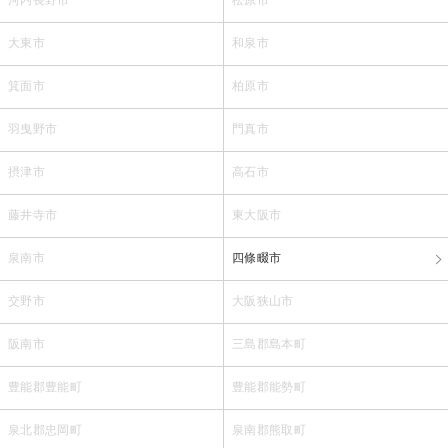
大東市
和泉市
箕面市
柏原市
羽曳野市
門真市
摂津市
高石市
藤井寺市
東大阪市
泉南市
四條畷市
交野市
大阪狭山市
阪南市
三島郡島本町
豊能郡豊能町
豊能郡能勢町
泉北郡忠岡町
泉南郡熊取町