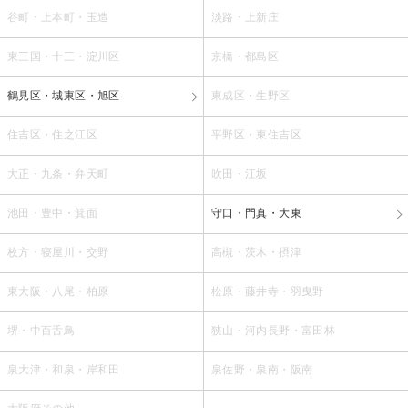
谷町・上本町・玉造
淡路・上新庄
東三国・十三・淀川区
京橋・都島区
鶴見区・城東区・旭区
東成区・生野区
住吉区・住之江区
平野区・東住吉区
大正・九条・弁天町
吹田・江坂
池田・豊中・箕面
守口・門真・大東
枚方・寝屋川・交野
高槻・茨木・摂津
東大阪・八尾・柏原
松原・藤井寺・羽曳野
堺・中百舌鳥
狭山・河内長野・富田林
泉大津・和泉・岸和田
泉佐野・泉南・阪南