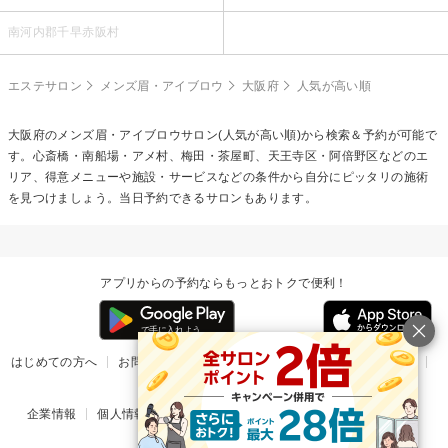
南河内郡千早赤阪村
エステサロン
メンズ眉・アイブロウ
大阪府
人気が高い順
大阪府の
メンズ眉・アイブロウ
サロン(人気が高い順)から検索＆予約が可能で
す。心斎橋・南船場・アメ村、梅田・茶屋町、天王寺区・阿倍野区などのエ
リア、得意メニューや施設・サービスなどの条件から自分にピッタリの施術
を見つけましょう。当日予約できるサロンもあります。
アプリからの予約ならもっとおトクで便利！
はじめての方へ
お問い合わせ
ヘルプ
リリース情報
利用規約
掲載ご希望のサロン様
企業情報
個人情報保護方針
楽天のサービス一覧
アプリ一覧
© Rakuten Group, Inc.