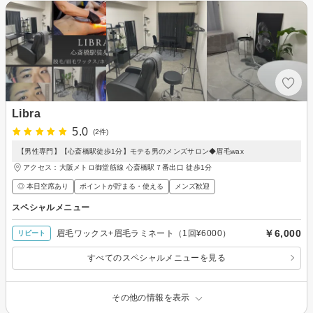
Libra
5.0
(2件)
【男性専門】【心斎橋駅徒歩1分】モテる男のメンズサロン◆眉毛wax
アクセス：大阪メトロ御堂筋線 心斎橋駅７番出口 徒歩1分
◎ 本日空席あり
ポイントが貯まる・使える
メンズ歓迎
スペシャルメニュー
￥6,000
眉毛ワックス+眉毛ラミネート（1回¥6000）
リピート
すべてのスペシャルメニューを見る
その他の情報を表示