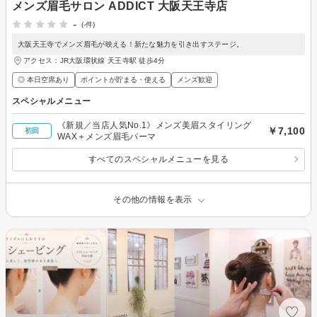
メンズ眉毛サロン ADDICT 大阪天王寺店
-
(-件)
大阪天王寺でメンズ眉毛が映える！新たな魅力を引き出すステージ。
アクセス：JR大阪環状線 天王寺駅 徒歩4分
◎ 本日空席あり
ポイントが貯まる・使える
メンズ歓迎
スペシャルメニュー
《新規／当店人気No.1》メンズ美眉スタイリング
￥7,100
初回
WAX＋メンズ眉毛パーマ
すべてのスペシャルメニューを見る
その他の情報を表示