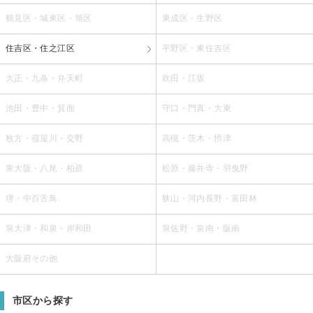
鶴見区・城東区・旭区
東成区・生野区
住吉区・住之江区
平野区・東住吉区
大正・九条・弁天町
吹田・江坂
池田・豊中・箕面
守口・門真・大東
枚方・寝屋川・交野
高槻・茨木・摂津
東大阪・八尾・柏原
松原・藤井寺・羽曳野
堺・中百舌鳥
狭山・河内長野・富田林
泉大津・和泉・岸和田
泉佐野・泉南・阪南
大阪府その他
市区から探す