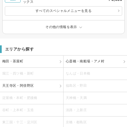
ックス
すべてのスペシャルメニューを見る
その他の情報を表示
エリアから探す
梅田・茶屋町
心斎橋・南船場・アメ村
堀江・四ツ橋・新町
なんば・日本橋
天王寺区・阿倍野区
福島区・野田
淀屋橋・本町・肥後橋
天神橋・天満
谷町・上本町・玉造
淡路・上新庄
東三国・十三・淀川区
京橋・都島区