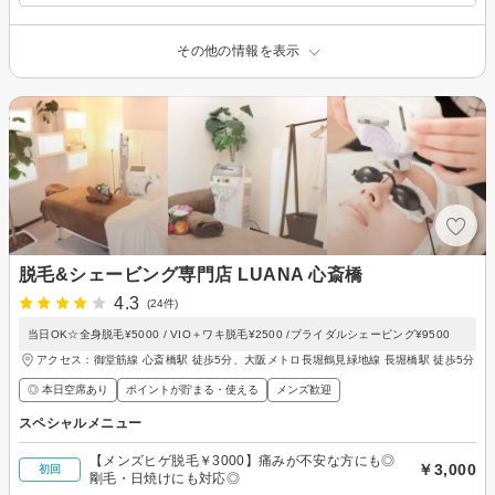
その他の情報を表示
脱毛&シェービング専門店 LUANA 心斎橋
4.3
(24件)
当日OK☆全身脱毛¥5000 / VIO＋ワキ脱毛¥2500 /ブライダルシェービング¥9500
アクセス：御堂筋線 心斎橋駅 徒歩5分、大阪メトロ長堀鶴見緑地線 長堀橋駅 徒歩5分
◎ 本日空席あり
ポイントが貯まる・使える
メンズ歓迎
スペシャルメニュー
【メンズヒゲ脱毛￥3000】痛みが不安な方にも◎
￥3,000
初回
剛毛・日焼けにも対応◎