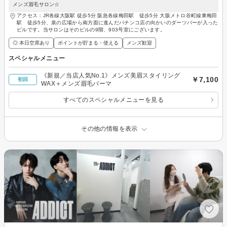
メンズ眉毛サロン☆
アクセス：JR各線大阪駅 徒歩5分 阪急各線梅田駅 徒歩5分 大阪メトロ谷町線東梅田
駅 徒歩5分、泉の広場から南方面に進んだパチンコ店の向かいのダーツバーが入った
ビルです。当サロンはそのビルの9階、903号室にございます。
◎ 本日空席あり
ポイントが貯まる・使える
メンズ歓迎
スペシャルメニュー
《新規／当店人気No.1》メンズ美眉スタイリング
￥7,100
初回
WAX＋メンズ眉毛パーマ
すべてのスペシャルメニューを見る
その他の情報を表示