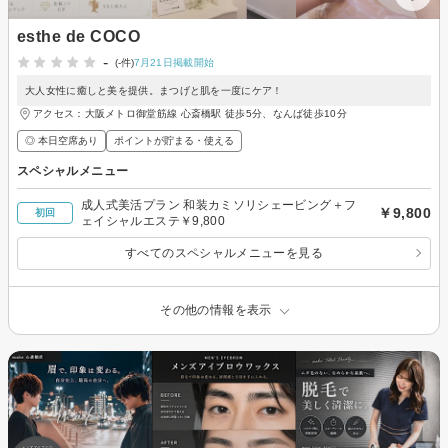
esthe de COCO
-
(-件)
7月21日掲載開始
大人女性に癒しと美を提供。まつげと肌を一度にケア！
アクセス：大阪メトロ御堂筋線 心斎橋駅 徒歩5分、なんば徒歩10分
◎ 本日空席あり
ポイントが貯まる・使える
スペシャルメニュー
成人式美活プラン 和装カミソリシェービング＋フ
￥9,800
初回
ェイシャルエステ￥9,800
すべてのスペシャルメニューを見る
その他の情報を表示