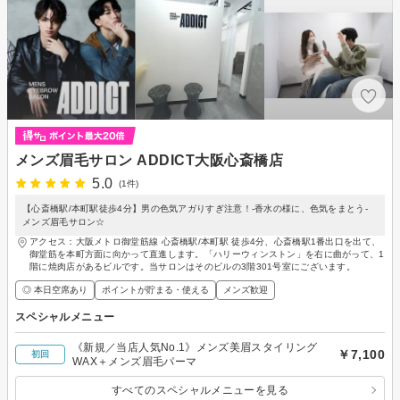
メンズ眉毛サロン ADDICT大阪心斎橋店
5.0
(1件)
【心斎橋駅/本町駅徒歩4分】男の色気アガりすぎ注意！-香水の様に、色気をまとう-
メンズ眉毛サロン☆
アクセス：大阪メトロ御堂筋線 心斎橋駅/本町駅 徒歩4分、心斎橋駅1番出口を出て、
御堂筋を本町方面に向かって直進します。「ハリーウィンストン」を右に曲がって、1
階に焼肉店があるビルです。当サロンはそのビルの3階301号室にございます。
◎ 本日空席あり
ポイントが貯まる・使える
メンズ歓迎
スペシャルメニュー
《新規／当店人気No.1》メンズ美眉スタイリング
￥7,100
初回
WAX＋メンズ眉毛パーマ
すべてのスペシャルメニューを見る