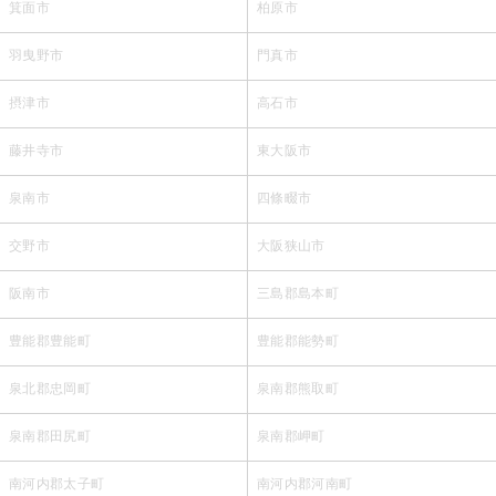
箕面市
柏原市
羽曳野市
門真市
摂津市
高石市
藤井寺市
東大阪市
泉南市
四條畷市
交野市
大阪狭山市
阪南市
三島郡島本町
豊能郡豊能町
豊能郡能勢町
泉北郡忠岡町
泉南郡熊取町
泉南郡田尻町
泉南郡岬町
南河内郡太子町
南河内郡河南町