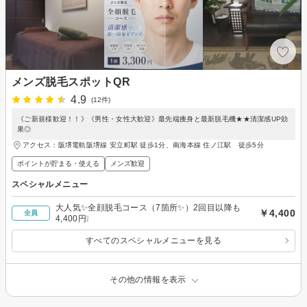
メンズ脱毛スポットQR
4.9
(12件)
《ご新規様歓迎！！》《男性・女性大歓迎》最先端痩身と最新脱毛機★★清潔感UP効
果◎
アクセス：阪堺電軌阪堺線 安立町駅 徒歩1分、南海本線 住ノ江駅 徒歩5分
ポイントが貯まる・使える
メンズ歓迎
スペシャルメニュー
大人気✨全顔脱毛コース（7箇所✨）2回目以降も
￥4,400
全員
4,400円❕
すべてのスペシャルメニューを見る
その他の情報を表示