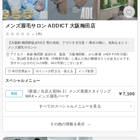
メンズ眉毛サロン ADDICT 大阪梅田店
-
(-件)
【大阪駅/梅田駅徒歩5分】男の色気、アガりすぎ注意！-香水の様に、色気をまとう-
メンズ眉毛サロン☆
アクセス：各線 梅田駅 徒歩5分、阪急「大阪梅田駅」から東側（HEP FIVE方面）
へ。堂山町交差点を東方面（中崎町方面）に進んだ先の郵便ポストがあるビルです。
当サロンはそのビルの6階、601号室にございます。
◎ 本日空席あり
ポイントが貯まる・使える
メンズ歓迎
スペシャルメニュー
《新規／当店人気No.1》メンズ美眉スタイリング
￥7,100
初回
WAX＋メンズ眉毛パーマ
すべてのスペシャルメニューを見る
その他の情報を表示