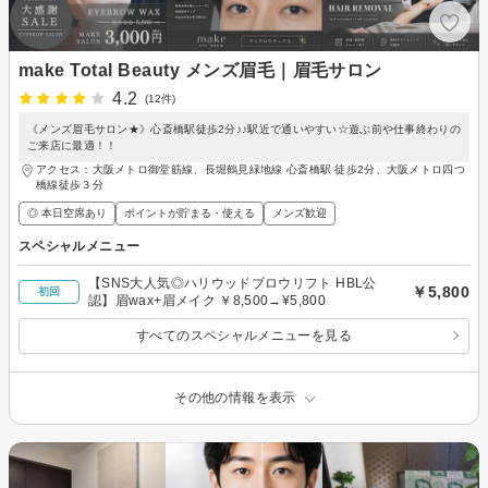
make Total Beauty メンズ眉毛｜眉毛サロン
4.2
(12件)
《メンズ眉毛サロン★》心斎橋駅徒歩2分♪♪駅近で通いやすい☆遊ぶ前や仕事終わりの
ご来店に最適！！
アクセス：大阪メトロ御堂筋線、長堀鶴見緑地線 心斎橋駅 徒歩2分、大阪メトロ四つ
橋線徒歩３分
◎ 本日空席あり
ポイントが貯まる・使える
メンズ歓迎
スペシャルメニュー
【SNS大人気◎ハリウッドブロウリフト HBL公
￥5,800
初回
認】眉wax+眉メイク ￥8,500→¥5,800
すべてのスペシャルメニューを見る
その他の情報を表示