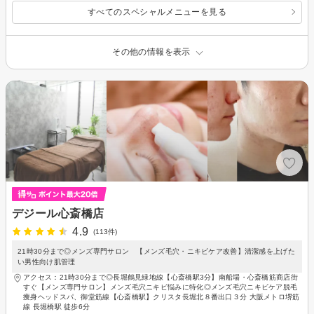
すべてのスペシャルメニューを見る
その他の情報を表示
デジール心斎橋店
4.9
(113件)
21時30分まで◎メンズ専門サロン 【メンズ毛穴・ニキビケア改善】清潔感を上げた
い男性向け肌管理
アクセス：21時30分まで◎長堀鶴見緑地線【心斎橋駅3分】南船場・心斎橋筋商店街
すぐ【メンズ専門サロン】メンズ毛穴ニキビ悩みに特化◎メンズ毛穴ニキビケア脱毛
痩身ヘッドスパ、御堂筋線【心斎橋駅】クリスタ長堀北８番出口３分 大阪メトロ堺筋
線 長堀橋駅 徒歩6分