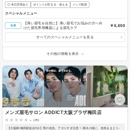
◎ 本日空席あり
ポイントが貯まる・使える
メンズ歓迎
スペシャルメニュー
【薄い眉毛を自然に】薄い眉毛でお悩みの方へ向
￥6,600
全員
けた眉毛専用機器による眉毛ケア
すべてのスペシャルメニューを見る
その他の情報を表示
メンズ眉毛サロン ADDICT大阪プラザ梅田店
-
(-件)
【大阪駅/梅田駅徒歩5分】男の色気、アガりすぎ注意！-香水の様に、色気をまとう-