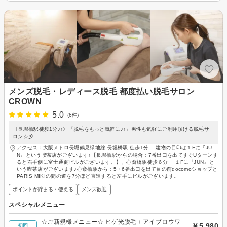
メンズ脱毛・レディース脱毛 都度払い脱毛サロン
CROWN
5.0
(6件)
《長堀橋駅徒歩1分♪♪》「脱毛をもっと気軽に♪♪」男性も気軽にご利用頂ける脱毛サ
ロン☆彡
アクセス：大阪メトロ長堀鶴見緑地線 長堀橋駅 徒歩1分 建物の目印は１Fに『JU
N』という喫茶店がございます♪【長堀橋駅からの場合：7番出口を出てすぐUターンす
ると右手側に富士通商ビルがございます。】、心斎橋駅徒歩６分 １Fに『JUN』と
いう喫茶店がございます♪心斎橋駅から：5・6番出口を出て目の前docomoショップと
PARIS MIKIの間の道を7分ほど直進すると左手にビルがございます。
ポイントが貯まる・使える
メンズ歓迎
スペシャルメニュー
☆ご新規様メニュー☆ ヒゲ光脱毛＋アイブロウワ
￥5,980
初回