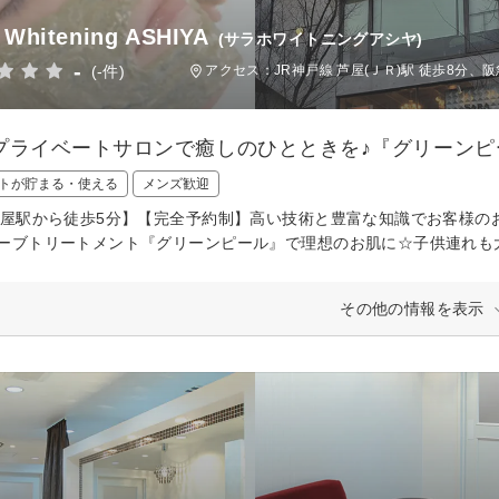
 Whitening ASHIYA
(サラホワイトニングアシヤ)
-
(-件)
アクセス：JR神戸線 芦屋(ＪＲ)駅 徒歩8分、阪
プライベートサロンで癒しのひとときを♪『グリーンピ
トが貯まる・使える
メンズ歓迎
芦屋駅から徒歩5分】【完全予約制】高い技術と豊富な知識でお客様の
ーブトリートメント『グリーンピール』で理想のお肌に☆子供連れも
その他の情報を表示