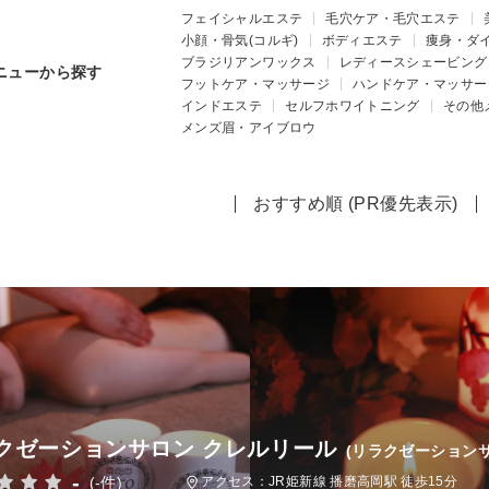
フェイシャルエステ
毛穴ケア・毛穴エステ
小顔・骨気(コルギ)
ボディエステ
痩身・ダ
ブラジリアンワックス
レディースシェービング
ニューから探す
フットケア・マッサージ
ハンドケア・マッサー
インドエステ
セルフホワイトニング
その他
メンズ眉・アイブロウ
おすすめ順 (PR優先表示)
クゼーションサロン クレルリール
(リラクゼーション
-
(-件)
アクセス：JR姫新線 播磨高岡駅 徒歩15分