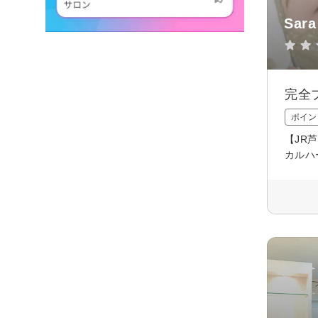
Sara
完全
ポイン
【JR
カルハ