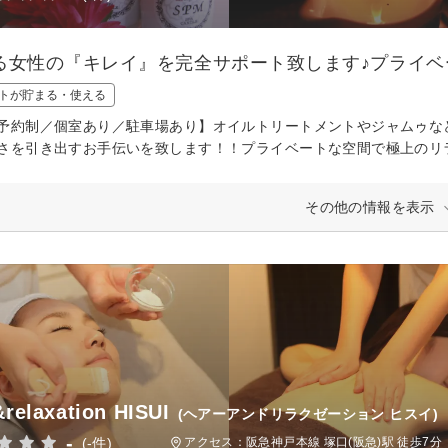
る女性の『キレイ』を完全サポート致します♪プライベ
トが貯まる・使える
予約制／個室あり／駐車場あり】オイルトリートメントやジャムゥな
さを引き出すお手伝いを致します！！プライベートな空間で極上のリ
その他の情報を表示
&relaxation HISUI
(ヘアーアンドリラクゼーション ヒスイ)
-
(-件)
アクセス：阪急神戸本線 塚口(阪急)駅 徒歩7分