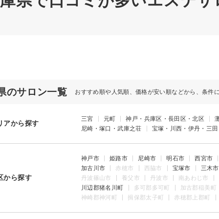
 兵庫県で口コミが多いエステサロ
県のサロン一覧
おすすめ順や人気順、価格が安い順などから、条件
三宮
元町
神戸・兵庫区・長田区・北区
リアから探す
尼崎・塚口・武庫之荘
宝塚・川西・伊丹・三田
神戸市
姫路市
尼崎市
明石市
西宮市
加古川市
赤穂市
西脇市
宝塚市
三木市
区から探す
丹波篠山市
養父市
丹波市
南あわじ市
川辺郡猪名川町
多可郡多可町
加古郡稲美町
神崎郡神河町
揖保郡太子町
赤穂郡上郡町