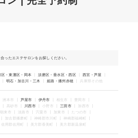
ン | 完全予約制
に合ったエステサロンをお探しください。
灘区・東灘区・岡本
須磨区・垂水区・西区
西宮・芦屋
明石・加古川・三木
姫路・播州赤穂
兵庫県その他
洲本市
芦屋市
伊丹市
相生市
豊岡市
高砂市
川西市
小野市
三田市
加西市
朝来市
淡路市
宍粟市
加東市
たつの市
加古郡播磨町
神崎郡市川町
神崎郡福崎町
佐用郡佐用町
美方郡香美町
美方郡新温泉町