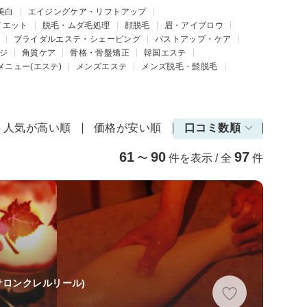
美白
エイジングケア・リフトアップ
イエット
脱毛・ムダ毛処理
顔脱毛
眉・アイブロウ
ブライダルエステ・シェービング
バストアップ・ケア
ジ
角質ケア
骨格・骨盤矯正
韓国エステ
メニュー(エステ)
メンズエステ
メンズ脱毛・髭脱毛
人気が高い順
価格が安い順
口コミ数順
61
90
97
〜
件を表示 / 全
件
サロンクレルリール)