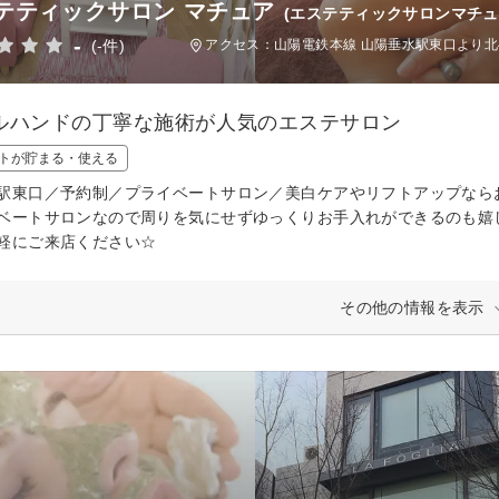
テティックサロン マチュア
(エステティックサロンマチュ
-
(-件)
アクセス：山陽電鉄本線 山陽垂水駅東口より
ルハンドの丁寧な施術が人気のエステサロン
トが貯まる・使える
駅東口／予約制／プライベートサロン／美白ケアやリフトアップなら
ベートサロンなので周りを気にせずゆっくりお手入れができるのも嬉
軽にご来店ください☆
その他の情報を表示