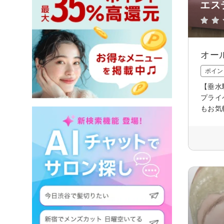
エス
オー
ポイン
【垂水
プライ
もお気