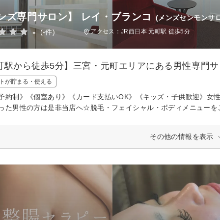
ンズ専門サロン】 レイ・ブランコ
(メンズセンモンサ
-
(-件)
アクセス：JR西日本 元町駅 徒歩5分
町駅から徒歩5分】三宮・元町エリアにある男性専門サ
トが貯まる・使える
予約制》《個室あり》《カード支払いOK》《キッズ・子供歓迎》女
った男性の方は是非当店へ☆脱毛・フェイシャル・ボディメニューを
その他の情報を表示