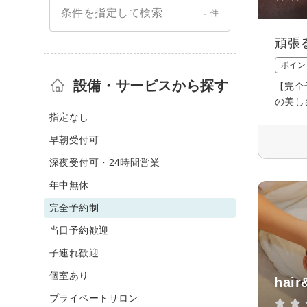
-
条件を指定して検索
件
頑張
ポイン
設備・サービスから探す
【完全
の美し
指定なし
早朝受付可
深夜受付可・24時間営業
年中無休
完全予約制
当日予約歓迎
子連れ歓迎
個室あり
hair
プライベートサロン