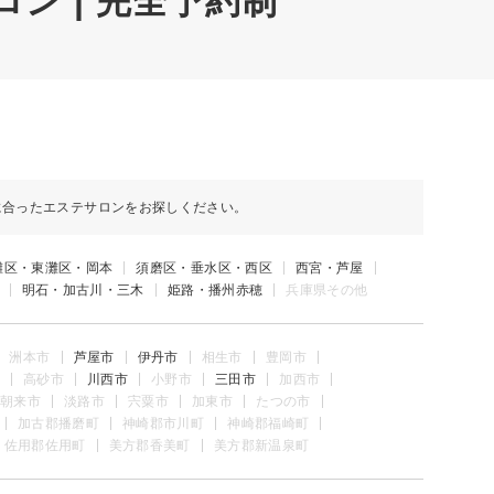
ン | 完全予約制
に合ったエステサロンをお探しください。
灘区・東灘区・岡本
須磨区・垂水区・西区
西宮・芦屋
明石・加古川・三木
姫路・播州赤穂
兵庫県その他
洲本市
芦屋市
伊丹市
相生市
豊岡市
高砂市
川西市
小野市
三田市
加西市
朝来市
淡路市
宍粟市
加東市
たつの市
加古郡播磨町
神崎郡市川町
神崎郡福崎町
佐用郡佐用町
美方郡香美町
美方郡新温泉町