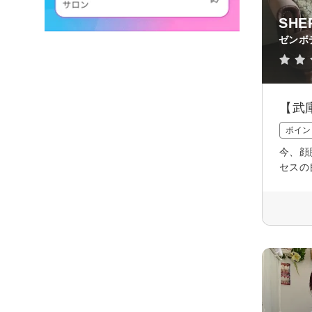
SHE
ゼンボ
【武
ポイン
今、顔
セスの