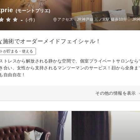
prie
(モーントプリエ)
-
(-件)
アクセス：JR神戸線 三ノ宮駅 徒歩10分 、JR神
な施術でオーダーメイドフェイシャル！
トが貯まる・使える
ストレスから解放される静かな空間で、個室プライベートサロンなら
き合い、女性から支持されるマンツーマンのサービス！顔から全身ま
も自由自在！
その他の情報を表示