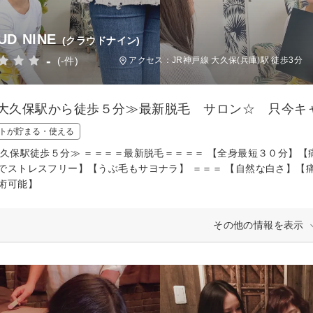
UD NINE
(クラウドナイン)
-
(-件)
アクセス：JR神戸線 大久保(兵庫)駅 徒歩3分
R大久保駅から徒歩５分≫最新脱毛 サロン☆ 只今キ
トが貯まる・使える
大久保駅徒歩５分≫ ＝＝＝＝最新脱毛＝＝＝＝ 【全身最短３０分】
でストレスフリー】【うぶ毛もサヨナラ】 ＝＝＝ 【自然な白さ】【
術可能】
その他の情報を表示