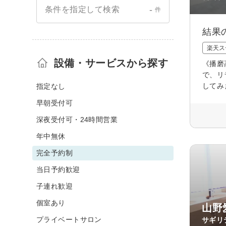
-
条件を指定して検索
件
結果
楽天ス
設備・サービスから探す
《播磨
で、リ
してみ
指定なし
早朝受付可
深夜受付可・24時間営業
年中無休
完全予約制
当日予約歓迎
子連れ歓迎
個室あり
山野
プライベートサロン
サギリ