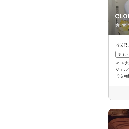
CLO
≪J
ポイン
≪JR
ジェル
でも施