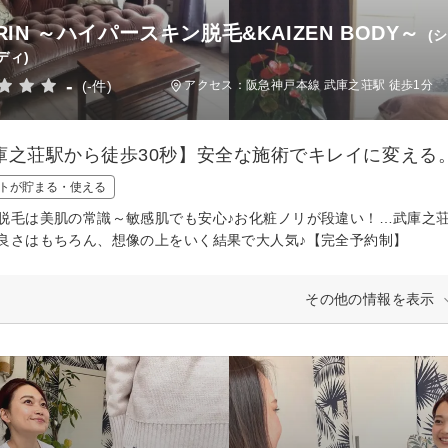
RIN ～ハイパースキン脱毛&KAIZEN BODY～
(
ディ)
-
(-件)
アクセス：阪急神戸本線 武庫之荘駅 徒歩1分
庫之荘駅から徒歩30秒】安全な施術でキレイに変える
トが貯まる・使える
脱毛は美肌の常識～敏感肌でも安心♪お化粧ノリが段違い！…武庫之荘
良さはもちろん、想像の上をいく結果で大人気♪【完全予約制】
その他の情報を表示