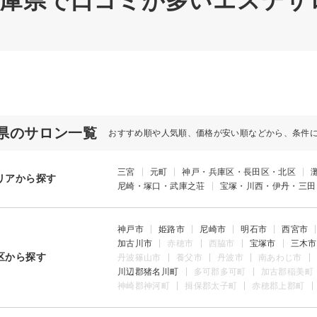
 兵庫県で口コミが多いエステサロ
県のサロン一覧
おすすめ順や人気順、価格が安い順などから、条件
三宮
元町
神戸・兵庫区・長田区・北区
リアから探す
尼崎・塚口・武庫之荘
宝塚・川西・伊丹・三田
神戸市
姫路市
尼崎市
明石市
西宮市
加古川市
赤穂市
西脇市
宝塚市
三木市
区から探す
丹波篠山市
養父市
丹波市
南あわじ市
川辺郡猪名川町
多可郡多可町
加古郡稲美町
神崎郡神河町
揖保郡太子町
赤穂郡上郡町