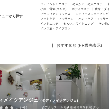
フェイシャルエステ
毛穴ケア・毛穴エステ
小顔・骨気(コルギ)
ボディエステ
痩身・ダ
ブラジリアンワックス
レディースシェービング
ニューから探す
フットケア・マッサージ
ハンドケア・マッサー
インドエステ
セルフホワイトニング
その他
メンズ眉・アイブロウ
おすすめ順 (PR優先表示)
ィメイクアンジェ
(ボディメイクアンジェ)
-
(-件)
アクセス：JR姫新線 播磨高岡駅 徒歩5分