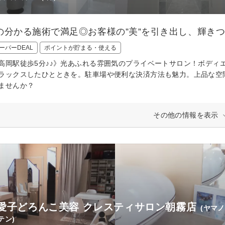
の分かる施術で満足◎お客様の”美”を引き出し、輝き
ーパーDEAL
ポイントが貯まる・使える
高岡駅徒歩5分♪♪》光あふれる雰囲気のプライベートサロン！ボディ
ラックスしたひとときを。駐車場や便利な決済方法も魅力。上品な空
ませんか？
その他の情報を表示
愛子どろんこ美容 クレスティサロン朝霧店
(ヤマ
テン)