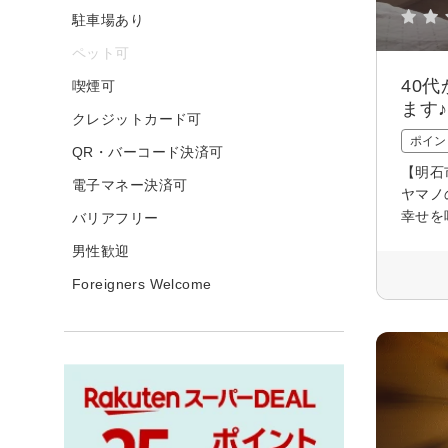
駐車場あり
ペット可
40
喫煙可
ます♪
クレジットカード可
ポイン
QR・バーコード決済可
【明石
電子マネー決済可
ヤマノ
幸せを
バリアフリー
男性歓迎
Foreigners Welcome