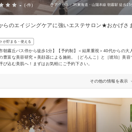
-
(-件)
アクセス：JR東海道・山陽本線 朝霧駅 徒歩15
代からのエイジングケアに強いエステサロン★おかげさ
トが貯まる・使える
市朝霧丘バス停から徒歩1分】【予約制】＜結果重視＞40代からの大
の豊富な美容研究＋美顔器による施術。［どろんこ］と［琥珀］美容
呼び込む美肌へ！まずはお気軽にご予約下さい。
その他の情報を表示