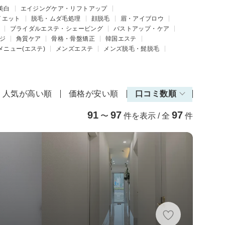
美白
エイジングケア・リフトアップ
イエット
脱毛・ムダ毛処理
顔脱毛
眉・アイブロウ
ブライダルエステ・シェービング
バストアップ・ケア
ジ
角質ケア
骨格・骨盤矯正
韓国エステ
メニュー(エステ)
メンズエステ
メンズ脱毛・髭脱毛
人気が高い順
価格が安い順
口コミ数順
91
97
97
〜
件を表示 / 全
件