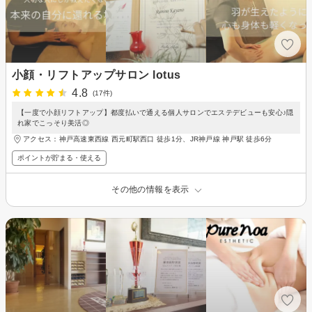
小顔・リフトアップサロン lotus
4.8
(17件)
【一度で小顔リフトアップ】都度払いで通える個人サロンでエステデビューも安心♪隠
れ家でこっそり美活◎
アクセス：神戸高速東西線 西元町駅西口 徒歩1分、JR神戸線 神戸駅 徒歩6分
ポイントが貯まる・使える
その他の情報を表示