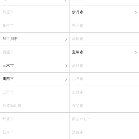
芦屋市
伊丹市
相生市
豊岡市
加古川市
赤穂市
西脇市
宝塚市
三木市
高砂市
川西市
小野市
三田市
加西市
丹波篠山市
養父市
丹波市
南あわじ市
朝来市
淡路市