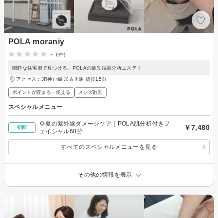
POLA moraniy
-
(-件)
閑静な住宅街で見つける、POLAの最先端肌分析エステ！
アクセス：JR神戸線 加古川駅 徒歩15分
ポイントが貯まる・使える
メンズ歓迎
スペシャルメニュー
🌻夏の紫外線ダメージケア｜POLA肌分析付きフ
￥7,480
初回
ェイシャル60分
すべてのスペシャルメニューを見る
その他の情報を表示