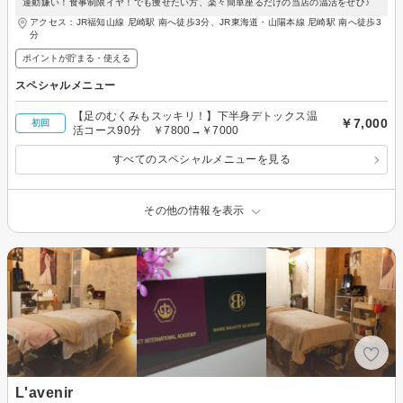
運動嫌い！食事制限イヤ！でも痩せたい方、楽々簡単座るだけの当店の温活をぜひ♪
アクセス：JR福知山線 尼崎駅 南へ徒歩3分、JR東海道・山陽本線 尼崎駅 南へ徒歩3
分
ポイントが貯まる・使える
スペシャルメニュー
【足のむくみもスッキリ！】下半身デトックス温
￥7,000
初回
活コース90分 ￥7800→￥7000
すべてのスペシャルメニューを見る
その他の情報を表示
L'avenir