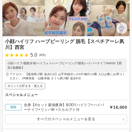
小顔ハイリフ ハーブピーリング 脱毛【スペチアーレ夙
川】西宮
5.0
(6件)
小顔ハリフ/脂肪冷却/ハイフォト/ハーブピーリング/脱毛/ハイパーナイフ¥4900【西
宮1低価格】
アクセス：【阪急夙川駅 徒歩2分】山手幹線沿いのUFJ銀行の隣 入口は裏にお周りく
ださい、JR東海道・山陽本線 さくら夙川駅 徒歩9分
ポイントが貯まる・使える
スペシャルメニュー
全身【4セット最強痩身】BODYハイリフ+ハイパ
￥16,000
初回
ーナイフ+リンパM +スカルプト付
すべてのスペシャルメニューを見る