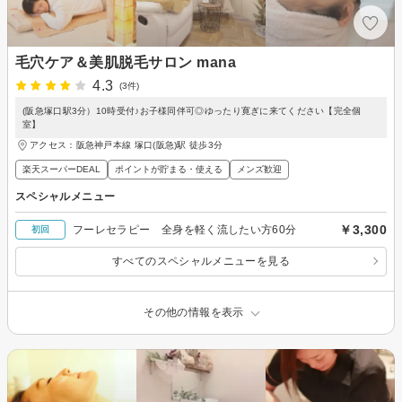
毛穴ケア＆美肌脱毛サロン mana
4.3
(3件)
(阪急塚口駅3分）10時受付♪お子様同伴可◎ゆったり寛ぎに来てください【完全個
室】
アクセス：阪急神戸本線 塚口(阪急)駅 徒歩3分
楽天スーパーDEAL
ポイントが貯まる・使える
メンズ歓迎
スペシャルメニュー
￥3,300
フーレセラピー 全身を軽く流したい方60分
初回
すべてのスペシャルメニューを見る
その他の情報を表示