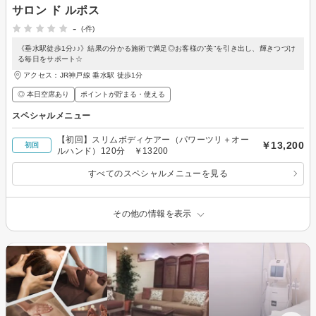
サロン ド ルポス
-
(-件)
《垂水駅徒歩1分♪♪》結果の分かる施術で満足◎お客様の”美”を引き出し、輝きつづけ
る毎日をサポート☆
アクセス：JR神戸線 垂水駅 徒歩1分
◎ 本日空席あり
ポイントが貯まる・使える
スペシャルメニュー
【初回】スリムボディケアー（パワーツリ＋オー
￥13,200
初回
ルハンド）120分 ￥13200
すべてのスペシャルメニューを見る
その他の情報を表示