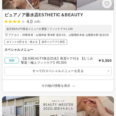
ピュアノア垂水店ESTHETIC＆BEAUTY
4.0
(1件)
楽天BEAUTY限定メニューが豊富！フットケア￥1,100
アクセス：JR東海道・山陽本線 垂水駅 徒歩2分、山陽電鉄本線 山陽垂水駅 徒歩3分
ポイントが貯まる・使える
楽天ペイアプリ対応
スペシャルメニュー
【楽天BEAUTY限定20名】角質ケア付き 【むくみ
￥5,500
初回
撃退！極上フットケア】¥5,500
すべてのスペシャルメニューを見る
その他の情報を表示