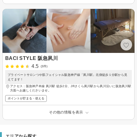
BACI STYLE 阪急夙川
4.5
(3件)
プライベートサロンつや肌フェイシャル阪急神戸線「夙川駅」北側徒歩１分駅から見
えてます！
アクセス：阪急神戸本線 夙川駅 徒歩2分、JRさくら夙川駅から夙川沿いに阪急夙川駅
方面へお越しくださいませ。
ポイントが貯まる・使える
その他の情報を表示
エリアから探す