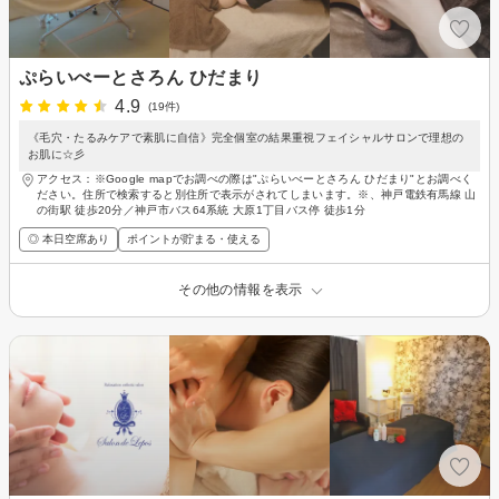
ぷらいべーとさろん ひだまり
4.9
(19件)
《毛穴・たるみケアで素肌に自信》完全個室の結果重視フェイシャルサロンで理想の
お肌に☆彡
アクセス：※Google mapでお調べの際は"ぷらいべーとさろん ひだまり"とお調べく
ださい。住所で検索すると別住所で表示がされてしまいます。※、神戸電鉄有馬線 山
の街駅 徒歩20分／神戸市バス64系統 大原1丁目バス停 徒歩1分
◎ 本日空席あり
ポイントが貯まる・使える
その他の情報を表示