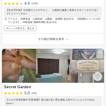
4.4
(13件)
【完全予約制】今話題のコルギサロン。 お客様の健康と美容をサポートさせて頂く
プライベートサロン
アクセス：JR東海道・山陽本線、山陽線 姫路駅 徒歩30分 【姫路駅よりバスが出
ています】、JR姫新線 播磨高岡駅 徒歩20分
ポイントが貯まる・使える
その他の情報を表示
Secret Garden
5.0
(1件)
【コロナ対策実施中/営業再開】居心地の良い隠れ家的人気サロンにエステがNew
Open♪