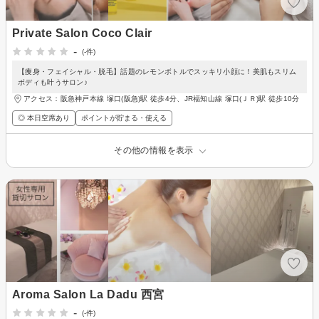
Private Salon Coco Clair
-
(-件)
【痩身・フェイシャル・脱毛】話題のレモンボトルでスッキリ小顔に！美肌もスリム
ボディも叶うサロン♪
アクセス：阪急神戸本線 塚口(阪急)駅 徒歩4分、JR福知山線 塚口(ＪＲ)駅 徒歩10分
◎ 本日空席あり
ポイントが貯まる・使える
その他の情報を表示
Aroma Salon La Dadu 西宮
-
(-件)