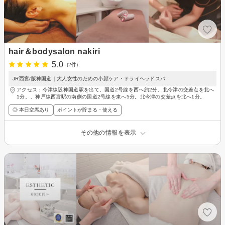
hair＆bodysalon nakiri
5.0
(2件)
JR西宮/阪神国道｜大人女性のための小顔ケア・ドライヘッドスパ
アクセス：今津線阪神国道駅を出て、国道2号線を西へ約2分。北今津の交差点を北へ
1分。、神戸線西宮駅の南側の国道2号線を東へ5分。北今津の交差点を北へ1分。
◎ 本日空席あり
ポイントが貯まる・使える
その他の情報を表示