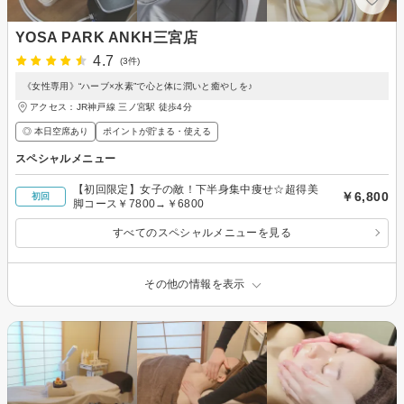
YOSA PARK ANKH三宮店
4.7
(3件)
《女性専用》“ハーブ×水素”で心と体に潤いと癒やしを♪
アクセス：JR神戸線 三ノ宮駅 徒歩4分
◎ 本日空席あり
ポイントが貯まる・使える
スペシャルメニュー
【初回限定】女子の敵！下半身集中痩せ☆超得美
￥6,800
初回
脚コース￥7800→￥6800
すべてのスペシャルメニューを見る
その他の情報を表示