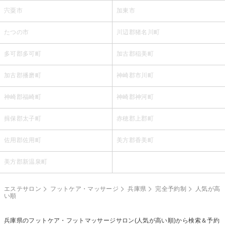
宍粟市
加東市
たつの市
川辺郡猪名川町
多可郡多可町
加古郡稲美町
加古郡播磨町
神崎郡市川町
神崎郡福崎町
神崎郡神河町
揖保郡太子町
赤穂郡上郡町
佐用郡佐用町
美方郡香美町
美方郡新温泉町
エステサロン
フットケア・マッサージ
兵庫県
完全予約制
人気が高
い順
兵庫県の
フットケア・フットマッサージ
サロン(人気が高い順)から検索＆予約