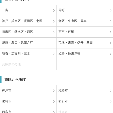
三宮
元町
神戸・兵庫区・長田区・北区
灘区・東灘区・岡本
須磨区・垂水区・西区
西宮・芦屋
尼崎・塚口・武庫之荘
宝塚・川西・伊丹・三田
明石・加古川・三木
姫路・播州赤穂
兵庫県その他
市区から探す
神戸市
姫路市
尼崎市
明石市
西宮市
洲本市