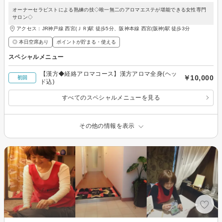
オーナーセラピストによる熟練の技◇唯一無二のアロマエステが堪能できる女性専門
サロン◇
アクセス：JR神戸線 西宮(ＪＲ)駅 徒歩5分、阪神本線 西宮(阪神)駅 徒歩3分
◎ 本日空席あり
ポイントが貯まる・使える
スペシャルメニュー
【漢方◆経絡アロマコース】漢方アロマ全身(ヘッ
￥10,000
初回
ド込)
すべてのスペシャルメニューを見る
その他の情報を表示