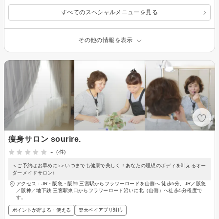
すべてのスペシャルメニューを見る
その他の情報を表示
痩身サロン sourire.
-
(-件)
＜ご予約はお早めに♪＞いつまでも健康で美しく！あなたの理想のボディを叶えるオー
ダーメイドサロン♪
アクセス：JR・阪急・阪神 三宮駅からフラワーロードを山側へ 徒歩5分、JR／阪急
／阪神／地下鉄 三宮駅東口からフラワーロード沿いに北（山側）へ徒歩5分程度で
す。
ポイントが貯まる・使える
楽天ペイアプリ対応