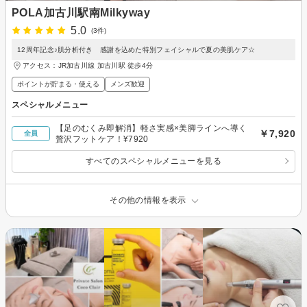
POLA加古川駅南Milkyway
5.0
(3件)
12周年記念♪肌分析付き 感謝を込めた特別フェイシャルで夏の美肌ケア☆
アクセス：JR加古川線 加古川駅 徒歩4分
ポイントが貯まる・使える
メンズ歓迎
スペシャルメニュー
【足のむくみ即解消】軽さ実感×美脚ラインへ導く
￥7,920
全員
贅沢フットケア！¥7920
すべてのスペシャルメニューを見る
その他の情報を表示