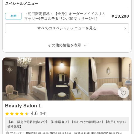
スペシャルメニュー
〈初回限定価格〉【全身】オーダーメイドスリム
￥13,200
初回
マッサー(デコルテ＆リンパ節マッサージ付）
すべてのスペシャルメニューを見る
その他の情報を表示
Beauty Salon L
4.6
(7件)
【JR・阪急伊丹駅徒歩12分】【駐車場有り】【安心のその都度払い】【利用しやすい
価格設定】
アクセス：JR福知山線 伊丹(JR)駅 徒歩11分、阪急伊丹線 伊丹(阪急)駅 徒歩15分