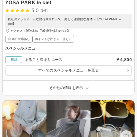
YOSA PARK le ciel
5.0
(2件)
駅近のアットホームな隠れ家サロンで、美しく健康的な身体へ【YOSA PARK le
ciel】
アクセス：阪神本線 尼崎(阪神)駅 徒歩2分
◎ 本日空席あり
ポイントが貯まる・使える
スペシャルメニュー
￥4,800
まるごと温まりコース
初回
すべてのスペシャルメニューを見る
その他の情報を表示