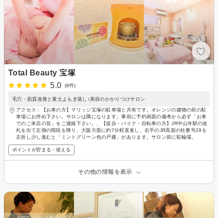
Total Beauty 宝塚
5.0
(8件)
毛穴・肌質改善と黄土よもぎ蒸し♪美容のかかりつけサロン
アクセス：【お車の方】マリッジ宝塚の駐車場と共有です。オレンジの建物の前の駐
車場にお停め下さい。サロンは隣になります。事前に予約画面の備考から必ず「お車
でのご来店の旨」をご連絡下さい。、【徒歩・バイク・自転車の方】JR中山寺駅の改
札を出て左側の階段を降り、大阪方面に約7分程直進し、右手のJR高架の柱番号29を
左折し少し進むと「ミントグリーン色の戸建」があります。サロン前に駐輪場。
ポイントが貯まる・使える
その他の情報を表示