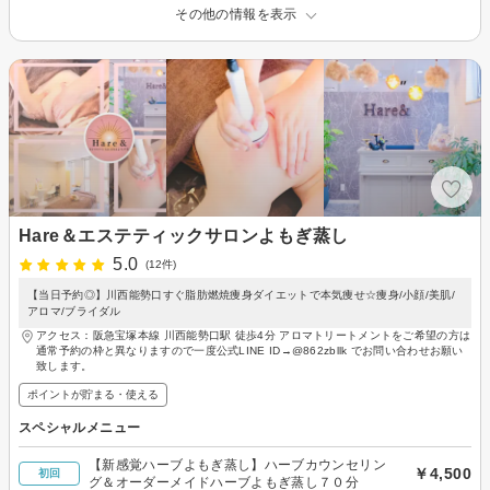
その他の情報を表示
Hare＆エステティックサロンよもぎ蒸し
5.0
(12件)
【当日予約◎】川西能勢口すぐ脂肪燃焼痩身ダイエットで本気痩せ☆痩身/小顔/美肌/
アロマ/ブライダル
アクセス：阪急宝塚本線 川西能勢口駅 徒歩4分 アロマトリートメントをご希望の方は
通常予約の枠と異なりますので一度公式LINE ID→@862zbllk でお問い合わせお願い
致します。
ポイントが貯まる・使える
スペシャルメニュー
【新感覚ハーブよもぎ蒸し】ハーブカウンセリン
￥4,500
初回
グ＆オーダーメイドハーブよもぎ蒸し７０分