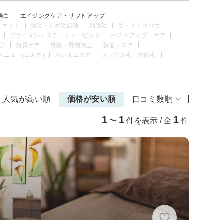
美白
エイジングケア・リフトアップ
イエット
脱毛・ムダ毛処理
顔脱毛
眉・アイブロウ
ブライダルエステ・シェービング
バストアップ・ケア
ジ
角質ケア
骨格・骨盤矯正
韓国エステ
メニュー(エステ)
メンズエステ
メンズ脱毛・髭脱毛
人気が高い順
価格が安い順
口コミ数順
1
1
1
〜
件を表示 / 全
件