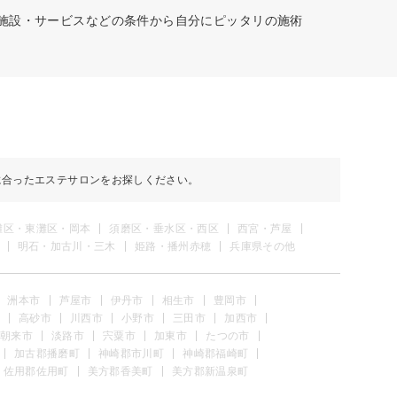
や施設・サービスなどの条件から自分にピッタリの施術
に合ったエステサロンをお探しください。
灘区・東灘区・岡本
須磨区・垂水区・西区
西宮・芦屋
明石・加古川・三木
姫路・播州赤穂
兵庫県その他
洲本市
芦屋市
伊丹市
相生市
豊岡市
高砂市
川西市
小野市
三田市
加西市
朝来市
淡路市
宍粟市
加東市
たつの市
加古郡播磨町
神崎郡市川町
神崎郡福崎町
佐用郡佐用町
美方郡香美町
美方郡新温泉町