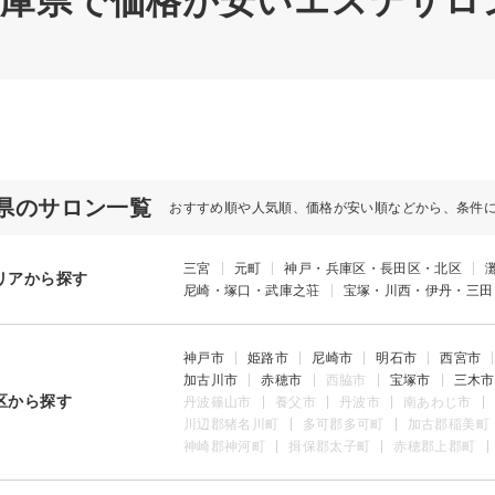
 兵庫県で価格が安いエステサロン
県のサロン一覧
おすすめ順や人気順、価格が安い順などから、条件
三宮
元町
神戸・兵庫区・長田区・北区
リアから探す
尼崎・塚口・武庫之荘
宝塚・川西・伊丹・三田
神戸市
姫路市
尼崎市
明石市
西宮市
加古川市
赤穂市
西脇市
宝塚市
三木市
区から探す
丹波篠山市
養父市
丹波市
南あわじ市
川辺郡猪名川町
多可郡多可町
加古郡稲美町
神崎郡神河町
揖保郡太子町
赤穂郡上郡町