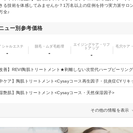
きる技術を体感してみませんか？1万名以上の症例を持つ実力派サロ
万全♪
ニュー別参考価格
エイジングケア・リフ
イシャルエステ
脱毛・ムダ毛処理
毛穴ケア
トアップ
-
-
-
改善】REVI陶肌トリートメント★剥離しない次世代ハーブピーリング
中ケア】陶肌トリートメント<Cysayコース再生因子・抗炎症CYリキ
湿艶肌】陶肌トリートメント<Cysayコース・天然保湿因子>
その他の情報を表示