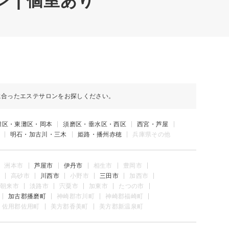
 | 個室あり
に合ったエステサロンをお探しください。
灘区・東灘区・岡本
須磨区・垂水区・西区
西宮・芦屋
明石・加古川・三木
姫路・播州赤穂
兵庫県その他
洲本市
芦屋市
伊丹市
相生市
豊岡市
高砂市
川西市
小野市
三田市
加西市
朝来市
淡路市
宍粟市
加東市
たつの市
加古郡播磨町
神崎郡市川町
神崎郡福崎町
佐用郡佐用町
美方郡香美町
美方郡新温泉町