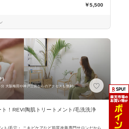
￥5,500
ナ)
歩4分 大阪梅田や神戸三宮からのアクセスも便利♪、
！REVI陶肌トリートメント/毛洗洗浄
メント/毛穴・ ニキビケアなど肌質改善専門サロンだから