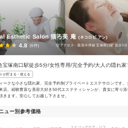
al Esthetic Salon 猫ろ美 庵
(ネコロビ アン)
4.8
(6件)
アクセス：阪急今津線 宝塚南口駅 徒歩3分、
急宝塚南口駅徒歩5分/女性専用/完全予約/大人の隠れ家
トが貯まる・使える
ィークな小さな隠れ家、完全予約制プライベートエステサロンです。
来店。経験豊富な美容大好き50代エステティシャンが、貴女に寄り
頂きます。安心してお越し下さませ。
ニュー別参考価格
エイジングケア・リフ