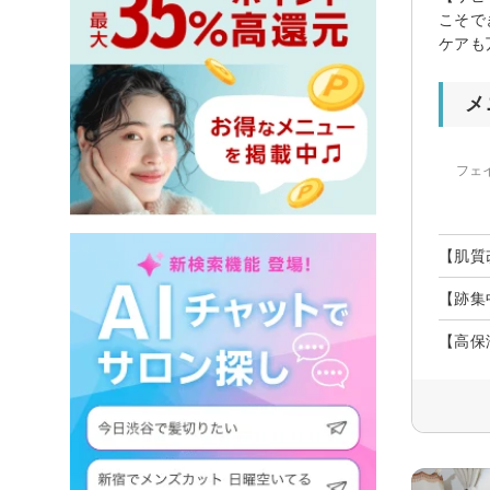
こそで
ケアも
メ
フェ
【肌質
【跡集
【高保