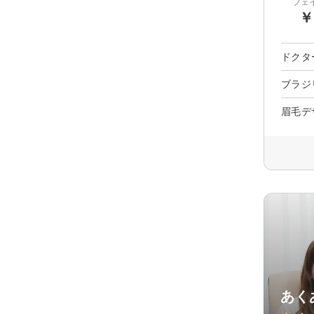
フェ
￥
ドクタ
ブラジ
眉毛デ
あく