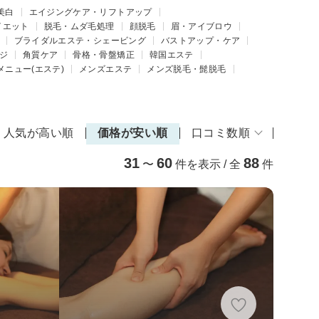
美白
エイジングケア・リフトアップ
イエット
脱毛・ムダ毛処理
顔脱毛
眉・アイブロウ
ブライダルエステ・シェービング
バストアップ・ケア
ジ
角質ケア
骨格・骨盤矯正
韓国エステ
メニュー(エステ)
メンズエステ
メンズ脱毛・髭脱毛
人気が高い順
価格が安い順
口コミ数順
31
60
88
〜
件を表示 / 全
件