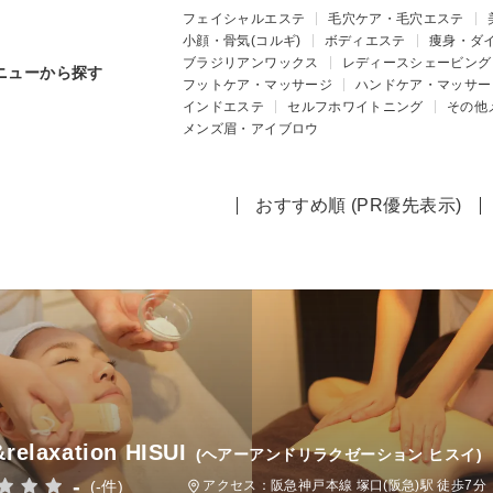
フェイシャルエステ
毛穴ケア・毛穴エステ
小顔・骨気(コルギ)
ボディエステ
痩身・ダ
ブラジリアンワックス
レディースシェービング
ニューから探す
フットケア・マッサージ
ハンドケア・マッサー
インドエステ
セルフホワイトニング
その他
メンズ眉・アイブロウ
おすすめ順 (PR優先表示)
&relaxation HISUI
(ヘアーアンドリラクゼーション ヒスイ)
-
(-件)
アクセス：阪急神戸本線 塚口(阪急)駅 徒歩7分