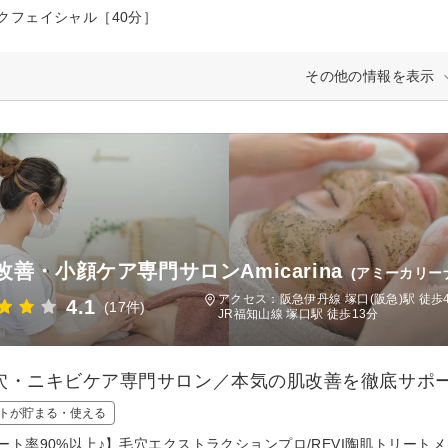
クフェイシャル［40分］
その他の情報を表示
改善・小顔ケア専門サロンAmicarina
(アミーカリー
アクセス：阪急伊丹線 塚口(阪急)駅 徒
4.1
(17件)
JR福知山線 塚口駅 徒歩13分
穴・ニキビケア専門サロン／本気の肌改善を徹底サポート
トが貯まる・使える
ート率90%以上♪】毛穴エクストラクションプロ/REVI陶肌トリート