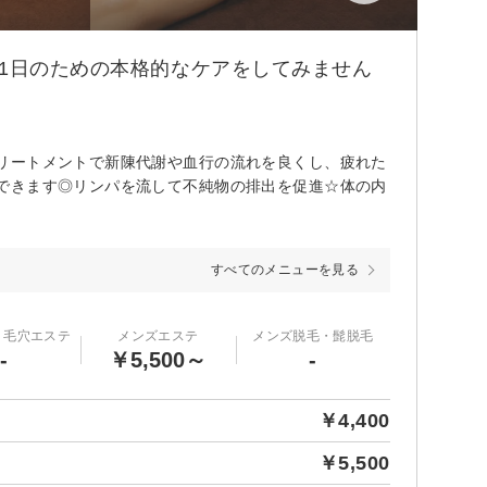
な1日のための本格的なケアをしてみません
リートメントで新陳代謝や血行の流れを良くし、疲れた
できます◎リンパを流して不純物の排出を促進☆体の内
すべてのメニューを見る
・毛穴エステ
メンズエステ
メンズ脱毛・髭脱毛
-
￥5,500～
-
￥4,400
￥5,500