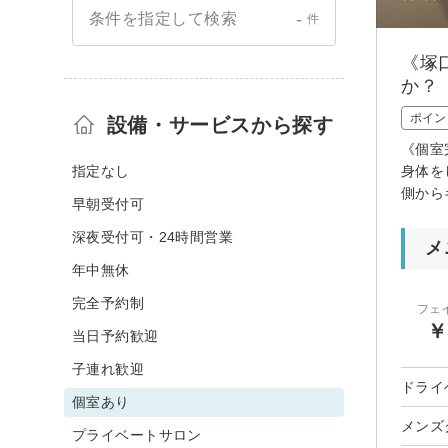
-
条件を指定して検索
件
《塚
か？
ポイン
設備・サービスから探す
《個室
指定なし
身体を
側から
早朝受付可
深夜受付可・24時間営業
メ
年中無休
完全予約制
フェ
￥
当日予約歓迎
子連れ歓迎
ドライ
個室あり
メンズ
プライベートサロン