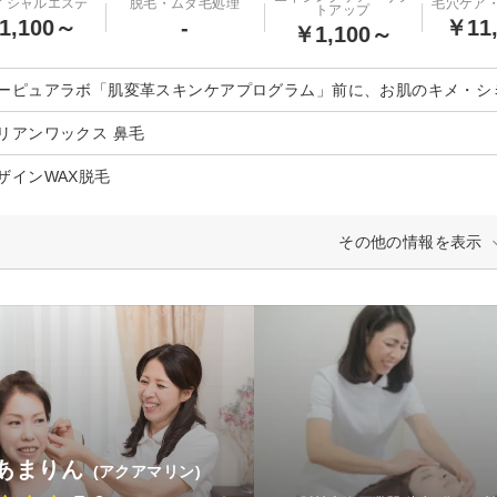
イシャルエステ
脱毛・ムダ毛処理
毛穴ケア
トアップ
1,100～
-
￥11
￥1,100～
ーピュアラボ「肌変革スキンケアプログラム」前に、お肌のキメ・シ
リアンワックス 鼻毛
ザインWAX脱毛
その他の情報を表示
あまりん
(アクアマリン)