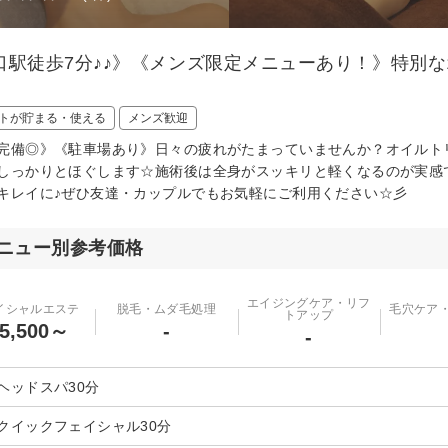
口駅徒歩7分♪♪》《メンズ限定メニューあり！》特別
トが貯まる・使える
メンズ歓迎
完備◎》《駐車場あり》日々の疲れがたまっていませんか？オイルト
しっかりとほぐします☆施術後は全身がスッキリと軽くなるのが実感
キレイに♪ぜひ友達・カップルでもお気軽にご利用ください☆彡
ニュー別参考価格
エイジングケア・リフ
イシャルエステ
脱毛・ムダ毛処理
毛穴ケア
トアップ
5,500～
-
-
ヘッドスパ30分
クイックフェイシャル30分