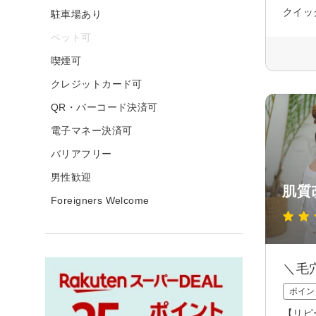
クイッ
駐車場あり
ペット可
喫煙可
クレジットカード可
QR・バーコード決済可
電子マネー決済可
バリアフリー
男性歓迎
肌質
Foreigners Welcome
＼毛
ポイン
【リピ