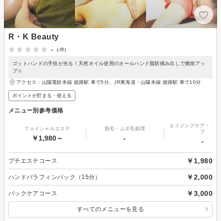
R・K Beauty
-
(-件)
ゴットハンドの手技が光る！天然オイル使用のオールハンド脂肪揉み出しで燃焼アッ
プ☆
アクセス：山陽電鉄本線 姫路駅 車で5分、JR東海道・山陽本線 姫路駅 車で10分
ポイントが貯まる・使える
メニュー別参考価格
エイジングケア・リフ
フェイシャルエステ
脱毛・ムダ毛処理
プ
￥1,980～
-
-
￥1,980
プチエステコース
￥2,000
ハンドパラフィンパック（15分）
￥3,000
パックケアコース
すべてのメニューを見る