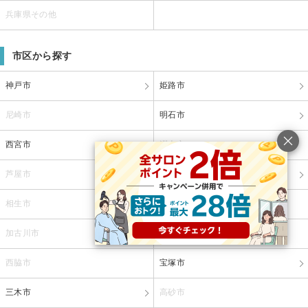
兵庫県その他
市区から探す
神戸市
姫路市
尼崎市
明石市
西宮市
洲本市
芦屋市
伊丹市
相生市
豊岡市
加古川市
赤穂市
西脇市
宝塚市
三木市
高砂市