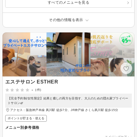
すべてのメニューを見る
その他の情報を表示
エステサロン ESTHER
-
(-件)
【完全予約制/女性限定】結果と癒しの両方を目指す、大人のための隠れ家プライベー
トサロン🌿
アクセス：阪急神戸本線 夙川駅 徒歩7分、JR神戸線 さくら夙川駅 徒歩15分
ポイントが貯まる・使える
メニュー別参考価格
エイジングケア・リフ