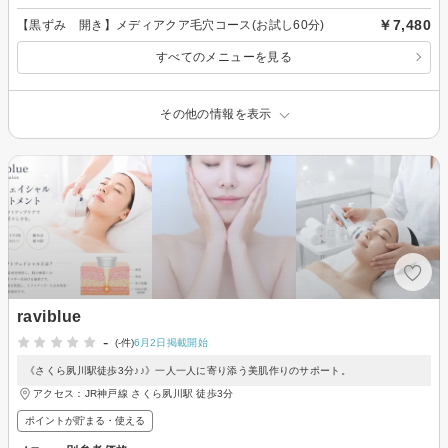
￥7,480
【黒ずみ 開き】メディアクア毛穴コース(お試し60分)
すべてのメニューを見る
その他の情報を表示
raviblue
-
(-件)
6月2日掲載開始
《さくら夙川駅徒歩3分♪♪》一人一人に寄り添う美肌作りのサポート。
アクセス：JR神戸線 さくら夙川駅 徒歩3分
ポイントが貯まる・使える