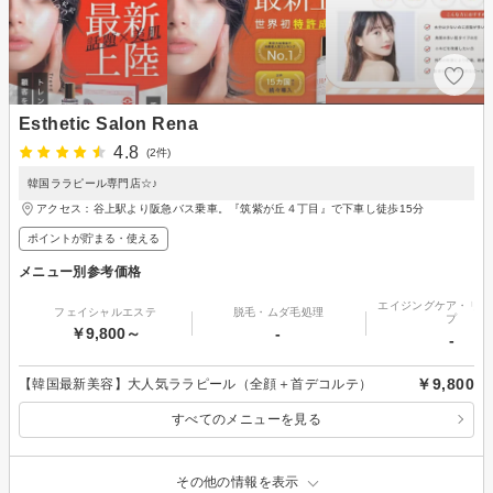
Esthetic Salon Rena
4.8
(2件)
韓国ララピール専門店☆♪
アクセス：谷上駅より阪急バス乗車。『筑紫が丘４丁目』で下車し徒歩15分
ポイントが貯まる・使える
メニュー別参考価格
エイジングケア・リフ
フェイシャルエステ
脱毛・ムダ毛処理
プ
￥9,800～
-
-
￥9,800
【韓国最新美容】大人気ララピール（全顔＋首デコルテ）
すべてのメニューを見る
その他の情報を表示