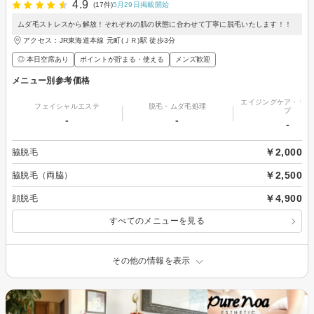
4.9
(17件)
5月29日掲載開始
ムダ毛ストレスから解放！それぞれの肌の状態に合わせて丁寧に脱毛いたします！！
アクセス：JR東海道本線 元町(ＪＲ)駅 徒歩3分
◎ 本日空席あり
ポイントが貯まる・使える
メンズ歓迎
メニュー別参考価格
エイジングケア・リフ
フェイシャルエステ
脱毛・ムダ毛処理
プ
-
-
-
￥2,000
脇脱毛
￥2,500
脇脱毛（両脇）
￥4,900
顔脱毛
すべてのメニューを見る
その他の情報を表示