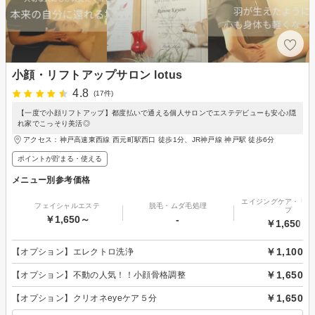
小顔・リフトアップサロン lotus
4.8
(17件)
【一度で小顔リフトアップ】都度払いで通える個人サロンでエステデビューも安心♪隠
れ家でこっそり美活◎
アクセス：神戸高速東西線 西元町駅西口 徒歩1分、JR神戸線 神戸駅 徒歩6分
ポイントが貯まる・使える
メニュー別参考価格
エイジングケア・リフ
フェイシャルエステ
脱毛・ムダ毛処理
プ
￥1,650～
-
￥1,650～
￥1,100
【オプション】エレクトロ洗浄
￥1,650
【オプション】不動の人気！！小顔骨格調整
￥1,650
【オプション】クリオネeyeケア５分