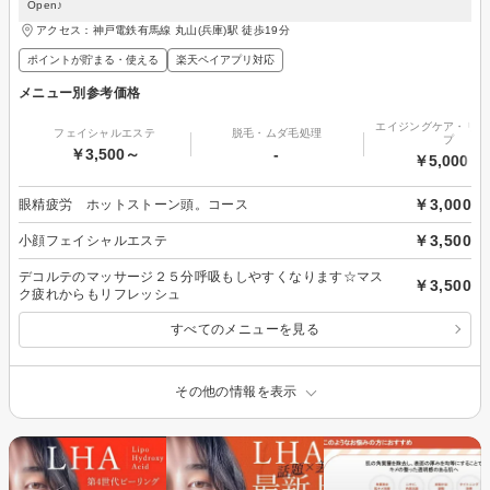
Open♪
アクセス：神戸電鉄有馬線 丸山(兵庫)駅 徒歩19分
ポイントが貯まる・使える
楽天ペイアプリ対応
メニュー別参考価格
エイジングケア・リフ
フェイシャルエステ
脱毛・ムダ毛処理
プ
￥3,500～
-
￥5,000～
￥3,000
眼精疲労 ホットストーン頭。コース
￥3,500
小顔フェイシャルエステ
デコルテのマッサージ２５分呼吸もしやすくなります☆マス
￥3,500
ク疲れからもリフレッシュ
すべてのメニューを見る
その他の情報を表示