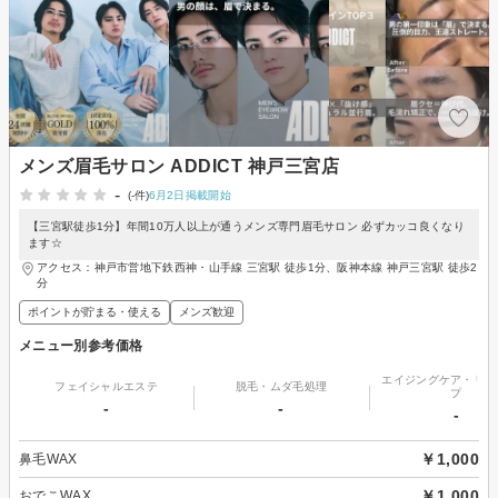
メンズ眉毛サロン ADDICT 神戸三宮店
-
(-件)
6月2日掲載開始
【三宮駅徒歩1分】年間10万人以上が通うメンズ専門眉毛サロン 必ずカッコ良くなり
ます☆
アクセス：神戸市営地下鉄西神・山手線 三宮駅 徒歩1分、阪神本線 神戸三宮駅 徒歩2
分
ポイントが貯まる・使える
メンズ歓迎
メニュー別参考価格
エイジングケア・リフ
フェイシャルエステ
脱毛・ムダ毛処理
プ
-
-
-
￥1,000
鼻毛WAX
￥1,000
おでこWAX