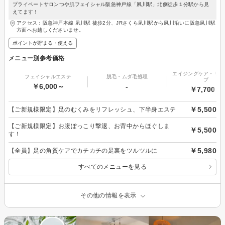
プライベートサロンつや肌フェイシャル阪急神戸線「夙川駅」北側徒歩１分駅から見
えてます！
アクセス：阪急神戸本線 夙川駅 徒歩2分、JRさくら夙川駅から夙川沿いに阪急夙川駅
方面へお越しくださいませ。
ポイントが貯まる・使える
メニュー別参考価格
エイジングケア・リフ
フェイシャルエステ
脱毛・ムダ毛処理
プ
￥6,000～
-
￥7,700～
￥5,500
【ご新規様限定】足のむくみをリフレッシュ、下半身エステ
【ご新規様限定】お腹ぽっこり撃退、お背中からほぐしま
￥5,500
す！
￥5,980
【全員】足の角質ケアでカチカチの足裏をツルツルに
すべてのメニューを見る
その他の情報を表示