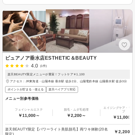
ピュアノア垂水店ESTHETIC＆BEAUTY
4.0
(1件)
楽天BEAUTY限定メニューが豊富！フットケア￥1,100
アクセス：JR東海道・山陽本線 垂水駅 徒歩2分、山陽電鉄本線 山陽垂水駅 徒歩3分
ポイントが貯まる・使える
楽天ペイアプリ対応
メニュー別参考価格
エイジングケア・リフ
フェイシャルエステ
脱毛・ムダ毛処理
プ
￥11,000～
￥2,200～
￥11,000～
楽天BEAUTY限定【パワーライト美肌脱毛】両ワキ体験(20名
￥2,200
限定)