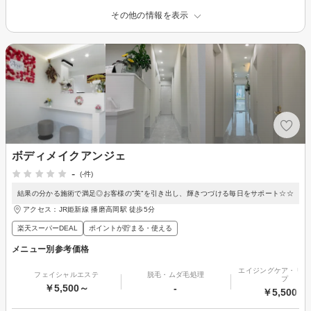
その他の情報を表示
ボディメイクアンジェ
-
(-件)
結果の分かる施術で満足◎お客様の”美”を引き出し、輝きつづける毎日をサポート☆☆
アクセス：JR姫新線 播磨高岡駅 徒歩5分
楽天スーパーDEAL
ポイントが貯まる・使える
メニュー別参考価格
エイジングケア・リフ
フェイシャルエステ
脱毛・ムダ毛処理
プ
￥5,500～
-
￥5,500～