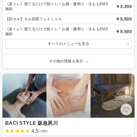
《楽トレ》寝てるだけで筋トレ！お腹・腰周り・太ももEMS
￥3,300
施術
￥5,500
【顔セル】セル筋膜フェイシャル
《楽トレ》寝てるだけで筋トレ！お腹・腰周り・太ももEMS
￥5,500
施術
すべてのメニューを見る
その他の情報を表示
BACI STYLE 阪急夙川
4.5
(3件)