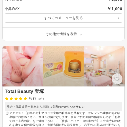
￥1,000
小鼻WAX
すべてのメニューを見る
その他の情報を表示
Total Beauty 宝塚
5.0
(8件)
毛穴・肌質改善と黄土よもぎ蒸し♪美容のかかりつけサロン
アクセス：【お車の方】マリッジ宝塚の駐車場と共有です。オレンジの建物の前の駐
車場にお停め下さい。サロンは隣になります。事前に予約画面の備考から必ず「お車
でのご来店の旨」をご連絡下さい。、【徒歩・バイク・自転車の方】JR中山寺駅の改
札を出て左側の階段を降り、大阪方面に約7分程直進し、右手のJR高架の柱番号29を