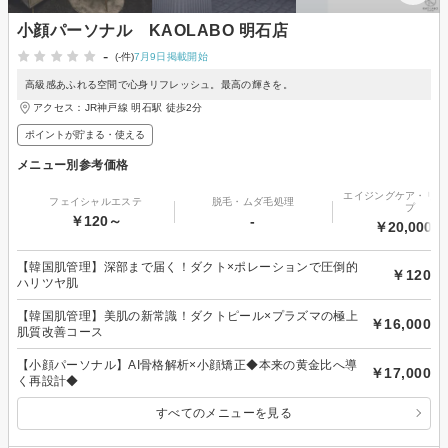
小顔パーソナル KAOLABO 明石店
-
(-件)
7月9日掲載開始
高級感あふれる空間で心身リフレッシュ。最高の輝きを。
アクセス：JR神戸線 明石駅 徒歩2分
ポイントが貯まる・使える
メニュー別参考価格
エイジングケア・リフ
フェイシャルエステ
脱毛・ムダ毛処理
プ
￥120～
-
￥20,000～
【韓国肌管理】深部まで届く！ダクト×ポレーションで圧倒的
￥120
ハリツヤ肌
【韓国肌管理】美肌の新常識！ダクトピール×プラズマの極上
￥16,000
肌質改善コース
【小顔パーソナル】AI骨格解析×小顔矯正◆本来の黄金比へ導
￥17,000
く再設計◆
すべてのメニューを見る