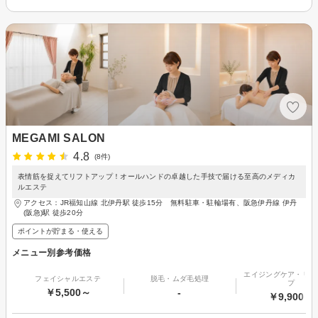
MEGAMI SALON
4.8
(8件)
表情筋を捉えてリフトアップ！オールハンドの卓越した手技で届ける至高のメディカ
ルエステ
アクセス：JR福知山線 北伊丹駅 徒歩15分 無料駐車・駐輪場有、阪急伊丹線 伊丹
(阪急)駅 徒歩20分
ポイントが貯まる・使える
メニュー別参考価格
エイジングケア・リフ
フェイシャルエステ
脱毛・ムダ毛処理
プ
￥5,500～
-
￥9,900～