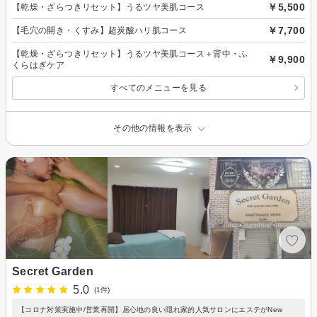
￥5,500
【乾燥・ざらつきリセット】うるツヤ美肌コース
￥7,700
【毛穴の開き・くすみ】超炭酸ハリ肌コース
【乾燥・ざらつきリセット】うるツヤ美肌コース＋背中・ふ
￥9,900
くらはぎケア
すべてのメニューを見る
その他の情報を表示
Secret Garden
5.0
(1件)
【コロナ対策実施中/営業再開】居心地の良い隠れ家的人気サロンにエステがNew