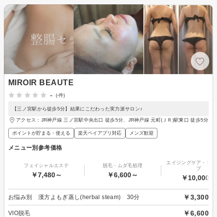
MIROIR BEAUTE
-
(-件)
【三ノ宮駅から徒歩5分】結果にこだわった実力派サロン♪
アクセス：JR神戸線 三ノ宮駅中央出口 徒歩5分、JR神戸線 元町(ＪＲ)駅東口 徒歩5分
ポイントが貯まる・使える
楽天ペイアプリ対応
メンズ歓迎
メニュー別参考価格
エイジングケア・リフ
フェイシャルエステ
脱毛・ムダ毛処理
プ
￥7,480～
￥6,600～
￥10,000～
￥3,300
お悩み別 漢方よもぎ蒸し(herbal steam) 30分
￥6,600
VIO脱毛