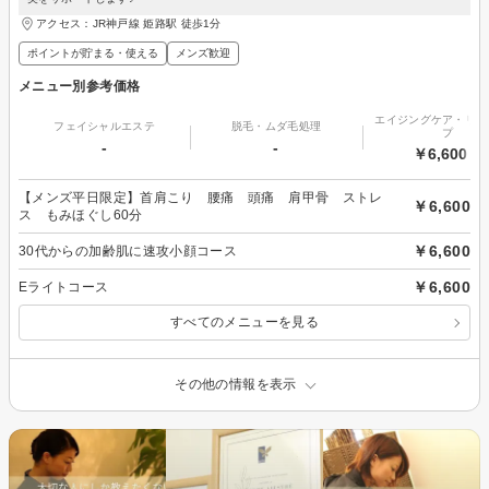
アクセス：JR神戸線 姫路駅 徒歩1分
ポイントが貯まる・使える
メンズ歓迎
メニュー別参考価格
エイジングケア・リフ
フェイシャルエステ
脱毛・ムダ毛処理
プ
-
-
￥6,600～
【メンズ平日限定】首肩こり 腰痛 頭痛 肩甲骨 ストレ
￥6,600
ス もみほぐし60分
￥6,600
30代からの加齢肌に速攻小顔コース
￥6,600
Eライトコース
すべてのメニューを見る
その他の情報を表示