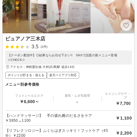
ピュアノア三木店
3.5
(1件)
【クーポン配信中】◎結果ならお任せ下さい!! SNSで話題の新メニュー登場
☆CHECK☆
アクセス：神鉄粟生線 大村(兵庫)駅 徒歩14分
ポイントが貯まる・使える
楽天ペイアプリ対応
メニュー別参考価格
エイジングケア・リフ
フェイシャルエステ
脱毛・ムダ毛処理
プ
￥6,600～
-
￥7,700～
【ハンドマッサージ】 手の疲れ腕のだるさをケア
￥1,100
￥3850→1100
【リフレクソロジー】ふくらはぎスッキリ！フットケア（45
￥2,200
分）￥2200