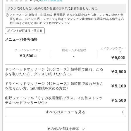
-
(-件)
6月24日掲載開始
リラクで終わらない結果の分かる施術◎本気で肌質改善したい方に
アクセス：JR東海道・山陽本線 新長田駅 徒歩3分/駅北口から出てレンガの建物左側
面を進み、パチンコ店・ファミマを過ぎてマンション建物角に美容室のある信号を右
折30mほど進むと薄いピンク色のマンション
ポイントが貯まる・使える
メニュー別参考価格
エイジングケア・リフ
フェイシャルエステ
脱毛・ムダ毛処理
プ
￥3,500～
-
￥9,000～
ドライヘッドマッサージ【30分コース】短時間で疲れ、だる
￥3,500
さを取りたい方、グッスリ眠りたい方に♪
ドライヘッドマッサージ【45分コース】短時間で疲れだるさ
￥5,100
を取りたい方、深い睡眠を求める方に♪
山野フェイシャル『くすみ改善艶肌プラス』＜お首ストレッ
￥5,500
チ＆ヘッドマッサージ付＞
すべてのメニューを見る
その他の情報を表示