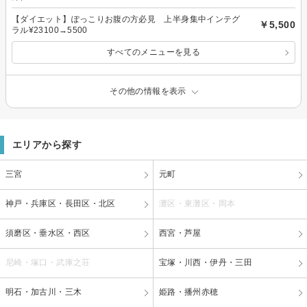
【ダイエット】ぽっこりお腹の方必見 上半身集中インテグ
￥5,500
ラル¥23100→5500
すべてのメニューを見る
その他の情報を表示
エリアから探す
三宮
元町
神戸・兵庫区・長田区・北区
灘区・東灘区・岡本
須磨区・垂水区・西区
西宮・芦屋
尼崎・塚口・武庫之荘
宝塚・川西・伊丹・三田
明石・加古川・三木
姫路・播州赤穂