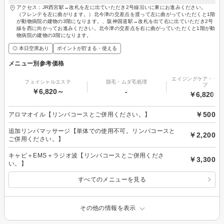
アクセス：JR西宮駅→改札を左に出ていただき2号線沿いに東にお進みください。
（フレンテを左に曲がります。）北今津の交差点を渡って左に曲がっていただくと1階
が動物病院の建物の3階になります。、阪神国道駅→改札を出て右に出ていただき2号
線を西に向かってお進みください。北今津の交差点を右に曲がっていただくと1階が動
物病院の建物の3階になります。
◎ 本日空席あり
ポイントが貯まる・使える
メニュー別参考価格
エイジングケア・リフ
フェイシャルエステ
脱毛・ムダ毛処理
プ
￥6,820～
-
￥6,820～
￥500
アロマオイル【リンパコースとご併用ください。】
追加リンパマッサージ【単体での使用不可。リンパコースと
￥2,200
ご併用ください。】
キャビ＋EMS＋ラジオ波【リンパコースとご併用くださ
￥3,300
い。】
すべてのメニューを見る
その他の情報を表示