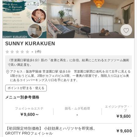
SUNNY KURAKUEN
-
(-件)
《苦楽園口駅徒歩1分》肌の「改善と再生」に自信。結果にこだわるエクソソーム施術
で高い満足度を。
アクセス：阪急甲陽線 苦楽園口駅 徒歩1分 苦楽園口駅西口改札を出て左手に見える
1階がおうどん屋、2階がカフェのビル3階、一番奥の部屋です。階段入り口はビル奥
にあるコインパーキング入り口右手にあります。
ポイントが貯まる・使える
メニュー別参考価格
エイジングケア・リフ
フェイシャルエステ
脱毛・ムダ毛処理
プ
￥9,600～
-
￥9,600～
【初回限定特別価格】 小顔効果とハリツヤを即実感。
￥9,600
GROTTY PROフェイシャル