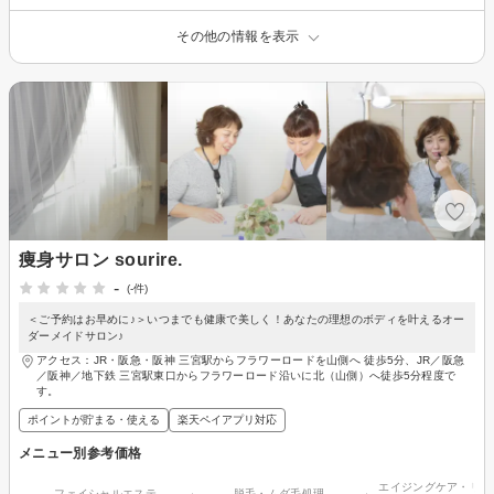
その他の情報を表示
痩身サロン sourire.
-
(-件)
＜ご予約はお早めに♪＞いつまでも健康で美しく！あなたの理想のボディを叶えるオー
ダーメイドサロン♪
アクセス：JR・阪急・阪神 三宮駅からフラワーロードを山側へ 徒歩5分、JR／阪急
／阪神／地下鉄 三宮駅東口からフラワーロード沿いに北（山側）へ徒歩5分程度で
す。
ポイントが貯まる・使える
楽天ペイアプリ対応
メニュー別参考価格
エイジングケア・リフ
フェイシャルエステ
脱毛・ムダ毛処理