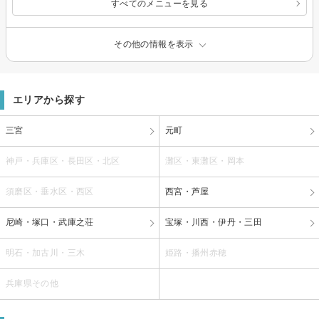
すべてのメニューを見る
その他の情報を表示
エリアから探す
三宮
元町
神戸・兵庫区・長田区・北区
灘区・東灘区・岡本
須磨区・垂水区・西区
西宮・芦屋
尼崎・塚口・武庫之荘
宝塚・川西・伊丹・三田
明石・加古川・三木
姫路・播州赤穂
兵庫県その他