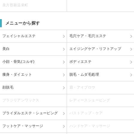
美方郡新温泉町
メニューから探す
フェイシャルエステ
毛穴ケア・毛穴エステ
美白
エイジングケア・リフトアップ
小顔・骨気(コルギ)
ボディエステ
痩身・ダイエット
脱毛・ムダ毛処理
顔脱毛
眉・アイブロウ
ブラジリアンワックス
レディースシェービング
ブライダルエステ・シェービング
バストアップ・ケア
フットケア・マッサージ
ハンドケア・マッサージ