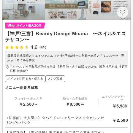
【神戸/三宮】Beauty Design Moana 〜ネイル&エス
テサロン〜
4.6
(8件)
最新美容機器導入フェイシャルエステ♪神戸初&唯一の無針水光注入「ミコステラ」導
入店！ネイルも併設♪
アクセス：神戸市営地下鉄海岸線 旧居留地・大丸前駅 徒歩3分、阪急神戸本線 神戸三
宮駅 徒歩6分
ポイントが貯まる・使える
メンズ歓迎
メニュー別参考価格
エイジングケア・リフ
フェイシャルエステ
脱毛・ムダ毛処理
プ
￥2,500～
￥9,500～
￥5,980～
《世界的に大人気！》☆ハイドロジェリーマスク☆カウンセ
￥2,500
リング生パック
【毛穴洗浄】《限定価格》黒ずみ/いちご鼻に☆濃密ホワイト