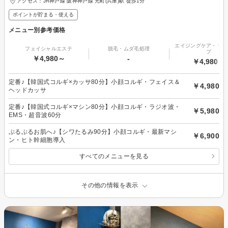
アクセス：JR神戸線 阪神神戸線 元町(兵庫)駅 徒歩1分
ポイントが貯まる・使える
メニュー別参考価格
エイジングケア・リフ
フェイシャルエステ
脱毛・ムダ毛処理
プ
￥4,980～
-
￥4,980～
定番♪【韓国式コルギ×カッサ80分】小顔コルギ・フェイス＆
￥4,980
ヘッドカッサ
定番♪【韓国式コルギ×マシン80分】小顔コルギ・ラジオ波・
￥5,980
EMS・超音波60分
ぷるぷるお肌へ♪【シワたるみ90分】小顔コルギ・最新マシ
￥6,900
ン・ヒト幹細胞導入
すべてのメニューを見る
その他の情報を表示