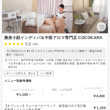
痩身小顔インディバ＆中医アロマ専門店 COCOKARA
5.0
(2件)
【三宮5分/口コミ★5.0】ウエストくびれ-平均5CM！インディバ痩身で〈最強の本気
痩せ〉小顔も◎
アクセス：神戸市営地下鉄西神・山手線 三宮駅 徒歩3分 三宮のドンキホーテに向かっ
て右手の道をまっすぐ上がり1分～2分、生田警察署の西側、阪急神戸本線 神戸三宮駅
徒歩5分
ポイントが貯まる・使える
メンズ歓迎
メニュー別参考価格
エイジングケア・リフ
フェイシャルエステ
脱毛・ムダ毛処理
プ
￥1,100～
-
￥4,400～
【オプション】ウォータービーリング 超音波の力で毛穴徹
￥1,100
底洗浄！ツルスベ肌を実感