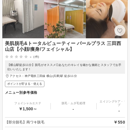
美肌脱毛&トータルビューティー パールプラス 三田西
山店【小顔/痩身/フェイシャル】
-
(-件)
【横山駅徒歩11分】脱毛がオススメ◎あなたのキレイを確かな施術とスタッフでお手
伝いいたします！
アクセス：神戸電鉄三田線 横山(兵庫)駅 徒歩11分
ポイントが貯まる・使える
メニュー別参考価格
エイジングケア・リフ
フェイシャルエステ
脱毛・ムダ毛処理
プ
￥1,500～
-
-
￥550
【部分脱毛】両ワキ脱毛