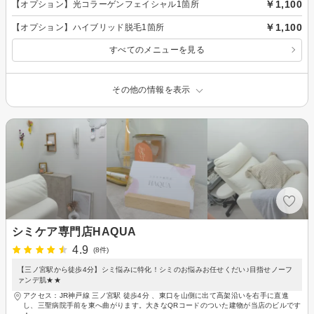
￥1,100
【オプション】光コラーゲンフェイシャル1箇所
￥1,100
【オプション】ハイブリッド脱毛1箇所
すべてのメニューを見る
その他の情報を表示
シミケア専門店HAQUA
4.9
(8件)
【三ノ宮駅から徒歩4分】シミ悩みに特化！シミのお悩みお任せくだい♪目指せノーフ
ァンデ肌★★
アクセス：JR神戸線 三ノ宮駅 徒歩4分 、東口を山側に出て高架沿いを右手に直進
し、三聖病院手前を東へ曲がります。大きなQRコードのついた建物が当店のビルです