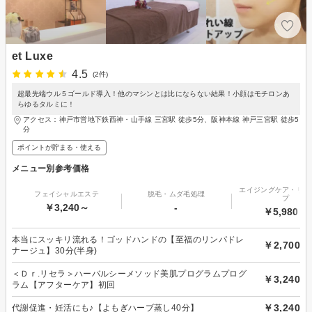
et Luxe
4.5
(2件)
超最先端ウル５ゴールド導入！他のマシンとは比にならない結果！小顔はモチロンあ
らゆるタルミに！
アクセス：神戸市営地下鉄西神・山手線 三宮駅 徒歩5分、阪神本線 神戸三宮駅 徒歩5
分
ポイントが貯まる・使える
メニュー別参考価格
エイジングケア・リフ
フェイシャルエステ
脱毛・ムダ毛処理
プ
￥3,240～
-
￥5,980～
本当にスッキリ流れる！ゴッドハンドの【至福のリンパドレ
￥2,700
ナージュ】30分(半身)
＜Ｄｒ.リセラ＞ハーバルシーメソッド美肌プログラムプログ
￥3,240
ラム【アフターケア】初回
￥3,240
代謝促進・妊活にも♪【よもぎハーブ蒸し40分】