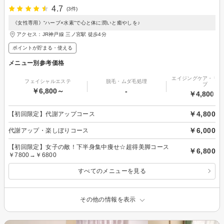
4.7
(3件)
《女性専用》“ハーブ×水素”で心と体に潤いと癒やしを♪
アクセス：JR神戸線 三ノ宮駅 徒歩4分
ポイントが貯まる・使える
メニュー別参考価格
エイジングケア・リフ
フェイシャルエステ
脱毛・ムダ毛処理
プ
￥6,800～
-
￥4,800～
￥4,800
【初回限定】代謝アップコース
￥6,000
代謝アップ・楽しぼりコース
【初回限定】女子の敵！下半身集中痩せ☆超得美脚コース
￥6,800
￥7800→￥6800
すべてのメニューを見る
その他の情報を表示