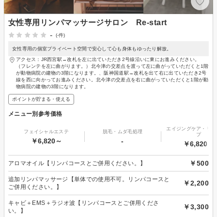
女性専用リンパマッサージサロン Re-start
-
(-件)
女性専用の個室プライベート空間で安心して心も身体もゆったり解放。
アクセス：JR西宮駅→改札を左に出ていただき2号線沿いに東にお進みください。
（フレンテを左に曲がります。）北今津の交差点を渡って左に曲がっていただくと1階
が動物病院の建物の3階になります。、阪神国道駅→改札を出て右に出ていただき2号
線を西に向かってお進みください。北今津の交差点を右に曲がっていただくと1階が動
物病院の建物の3階になります。
ポイントが貯まる・使える
メニュー別参考価格
エイジングケア・リフ
フェイシャルエステ
脱毛・ムダ毛処理
プ
￥6,820～
-
￥6,820～
￥500
アロマオイル【リンパコースとご併用ください。】
追加リンパマッサージ【単体での使用不可。リンパコースと
￥2,200
ご併用ください。】
キャビ＋EMS＋ラジオ波【リンパコースとご併用くださ
￥3,300
い。】