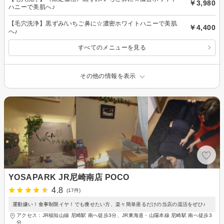
￥3,980
ハニーで美肌へ♪
【毛穴洗浄】黒ずみ/いちご鼻に☆濃密ホワイトハニーで美肌
￥4,400
へ♪
すべてのメニューを見る
その他の情報を表示
YOSAPARK JR尼崎南店 POCO
4.8
(17件)
運動嫌い！食事制限イヤ！でも痩せたい方、楽々簡単座るだけの当店の温活をぜひ♪
アクセス：JR福知山線 尼崎駅 南へ徒歩3分、JR東海道・山陽本線 尼崎駅 南へ徒歩3
分