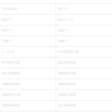
丹波篠山市
養父市
丹波市
南あわじ市
朝来市
淡路市
宍粟市
加東市
たつの市
川辺郡猪名川町
多可郡多可町
加古郡稲美町
加古郡播磨町
神崎郡市川町
神崎郡福崎町
神崎郡神河町
揖保郡太子町
赤穂郡上郡町
佐用郡佐用町
美方郡香美町