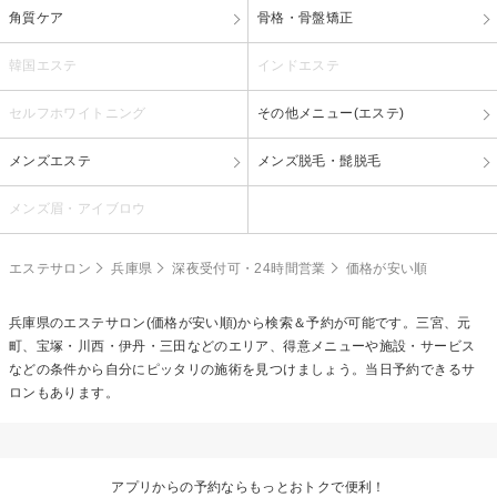
角質ケア
骨格・骨盤矯正
韓国エステ
インドエステ
セルフホワイトニング
その他メニュー(エステ)
メンズエステ
メンズ脱毛・髭脱毛
メンズ眉・アイブロウ
エステサロン
兵庫県
深夜受付可・24時間営業
価格が安い順
兵庫県のエステサロン(価格が安い順)から検索＆予約が可能です。三宮、元
町、宝塚・川西・伊丹・三田などのエリア、得意メニューや施設・サービス
などの条件から自分にピッタリの施術を見つけましょう。当日予約できるサ
ロンもあります。
アプリからの予約ならもっとおトクで便利！