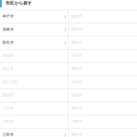
市区から探す
神戸市
姫路市
尼崎市
明石市
西宮市
洲本市
芦屋市
伊丹市
相生市
豊岡市
加古川市
赤穂市
西脇市
宝塚市
三木市
高砂市
川西市
小野市
三田市
加西市