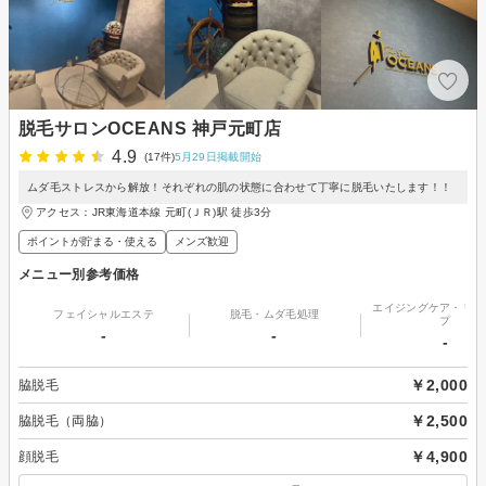
脱毛サロンOCEANS 神戸元町店
4.9
(17件)
5月29日掲載開始
ムダ毛ストレスから解放！それぞれの肌の状態に合わせて丁寧に脱毛いたします！！
アクセス：JR東海道本線 元町(ＪＲ)駅 徒歩3分
ポイントが貯まる・使える
メンズ歓迎
メニュー別参考価格
エイジングケア・リフ
フェイシャルエステ
脱毛・ムダ毛処理
プ
-
-
-
￥2,000
脇脱毛
￥2,500
脇脱毛（両脇）
￥4,900
顔脱毛