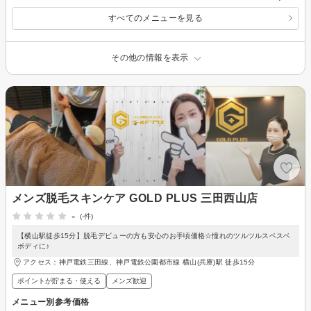
すべてのメニューを見る
その他の情報を表示
メンズ脱毛スキンケア GOLD PLUS 三田西山店
-
(-件)
【横山駅徒歩15分】脱毛デビューの方も安心のお手頃価格☆憧れのツルツルスベスベ
ボディに♪
アクセス：神戸電鉄三田線、神戸電鉄公園都市線 横山(兵庫)駅 徒歩15分
ポイントが貯まる・使える
メンズ歓迎
メニュー別参考価格