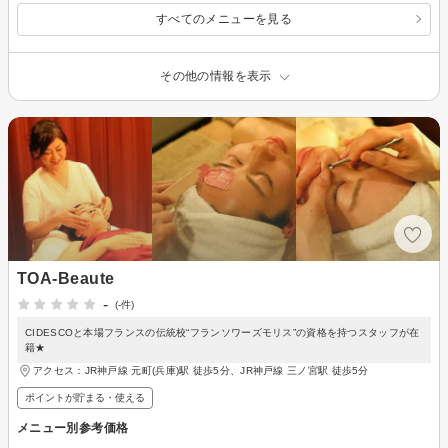
すべてのメニューを見る
その他の情報を表示
TOA‐Beaute
-
(-件)
CIDESCOと本場フランスの伝統校“フランソワーズモリス”の資格を持つスタッフが在
籍★
アクセス：JR神戸線 元町(兵庫)駅 徒歩5分、JR神戸線 三ノ宮駅 徒歩5分
ポイントが貯まる・使える
メニュー別参考価格