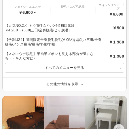
エイジングケア・リフ
フェイシャルエステ
脱毛・ムダ毛処理
プ
￥6,600～
-
￥6,600～
【人気NO.2♪】ヒゲ脱毛(パック付)初回体験
￥500
￥4,980→¥500[三田/全身脱毛/ヒゲ脱毛]
【学割U24】期間限定全身脱毛脱毛(VIO込)お試し♪三田/全身
￥1,980
脱毛/メンズ脱毛/脱毛/学生/学割
【スネorウデ脱毛】半袖半ズボンも見える部分が気にな
￥1,980
る・・そんな方に♪
すべてのメニューを見る
その他の情報を表示