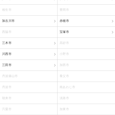
相生市
豊岡市
加古川市
赤穂市
西脇市
宝塚市
三木市
高砂市
川西市
小野市
三田市
加西市
丹波篠山市
養父市
丹波市
南あわじ市
朝来市
淡路市
宍粟市
加東市