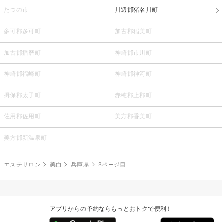
たつの市
川辺郡猪名川町
多可郡多可町
加古郡稲美町
加古郡播磨町
神崎郡市川町
神崎郡福崎町
神崎郡神河町
揖保郡太子町
赤穂郡上郡町
佐用郡佐用町
美方郡香美町
美方郡新温泉町
エステサロン
美白
兵庫県
3ページ目
アプリからの予約ならもっとおトクで便利！