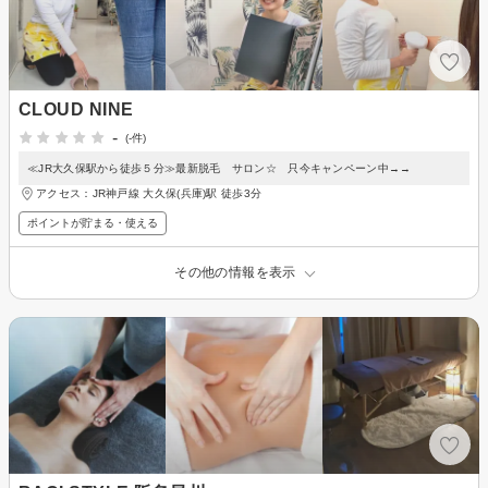
CLOUD NINE
-
(-件)
≪JR大久保駅から徒歩５分≫最新脱毛 サロン☆ 只今キャンペーン中→→
アクセス：JR神戸線 大久保(兵庫)駅 徒歩3分
ポイントが貯まる・使える
その他の情報を表示