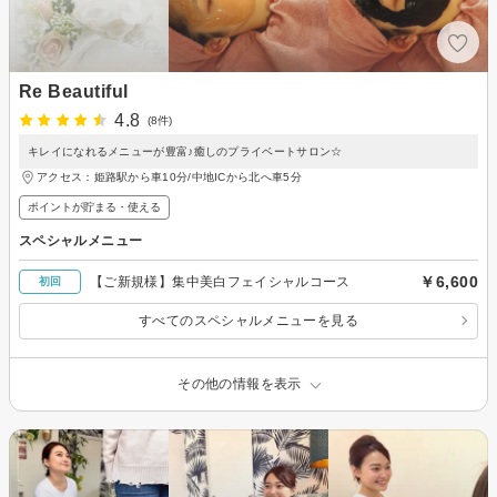
Re Beautiful
4.8
(8件)
キレイになれるメニューが豊富♪癒しのプライベートサロン☆
アクセス：姫路駅から車10分/中地ICから北へ車5分
ポイントが貯まる・使える
スペシャルメニュー
￥6,600
【ご新規様】集中美白フェイシャルコース
初回
すべてのスペシャルメニューを見る
その他の情報を表示