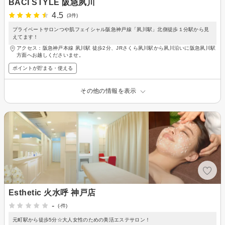
BACI STYLE 阪急夙川
4.5
(3件)
プライベートサロンつや肌フェイシャル阪急神戸線「夙川駅」北側徒歩１分駅から見
えてます！
アクセス：阪急神戸本線 夙川駅 徒歩2分、JRさくら夙川駅から夙川沿いに阪急夙川駅
方面へお越しくださいませ。
ポイントが貯まる・使える
その他の情報を表示
Esthetic 火水呼 神戸店
-
(-件)
元町駅から徒歩5分☆大人女性のための美活エステサロン！