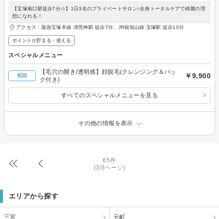
【宝塚南口駅徒歩7分☆】1日3名のプライベートサロン♪全身トータルケアで綺麗の理
想になれる！
アクセス：阪急宝塚本線 清荒神駅 徒歩7分、JR福知山線 宝塚駅 徒歩10分
ポイントが貯まる・使える
スペシャルメニュー
【毛穴の開き/透明感】顔脱毛(クレンジング＆パッ
￥9,900
初回
ク付き)
すべてのスペシャルメニューを見る
その他の情報を表示
65件
(3/3ページ)
エリアから探す
三宮
元町