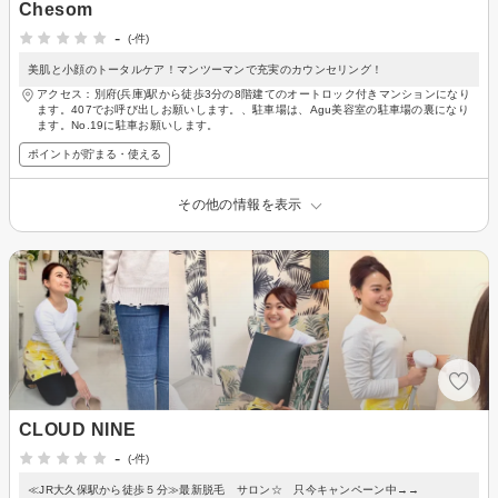
Chesom
-
(-件)
美肌と小顔のトータルケア！マンツーマンで充実のカウンセリング！
アクセス：別府(兵庫)駅から徒歩3分の8階建てのオートロック付きマンションになり
ます。407でお呼び出しお願いします。、駐車場は、Agu美容室の駐車場の裏になり
ます。No.19に駐車お願いします。
ポイントが貯まる・使える
その他の情報を表示
CLOUD NINE
-
(-件)
≪JR大久保駅から徒歩５分≫最新脱毛 サロン☆ 只今キャンペーン中→→