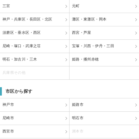
三宮
元町
神戸・兵庫区・長田区・北区
灘区・東灘区・岡本
須磨区・垂水区・西区
西宮・芦屋
尼崎・塚口・武庫之荘
宝塚・川西・伊丹・三田
明石・加古川・三木
姫路・播州赤穂
兵庫県その他
市区から探す
神戸市
姫路市
尼崎市
明石市
西宮市
洲本市