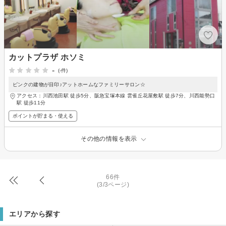
カットプラザ ホソミ
-
(-件)
ピンクの建物が目印♪アットホームなファミリーサロン☆
アクセス：川西池田駅 徒歩5分、阪急宝塚本線 雲雀丘花屋敷駅 徒歩7分、川西能勢口
駅 徒歩11分
ポイントが貯まる・使える
その他の情報を表示
66件
(3/3ページ)
エリアから探す