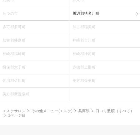
たつの市
川辺郡猪名川町
多可郡多可町
加古郡稲美町
加古郡播磨町
神崎郡市川町
神崎郡福崎町
神崎郡神河町
揖保郡太子町
赤穂郡上郡町
佐用郡佐用町
美方郡香美町
美方郡新温泉町
エステサロン
その他メニュー(エステ)
兵庫県
口コミ数順（すべて）
3ページ目