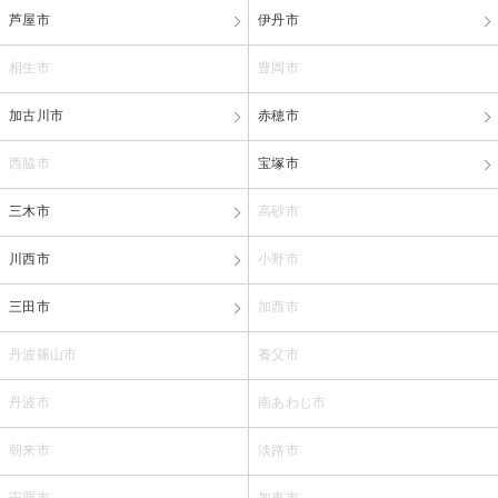
芦屋市
伊丹市
相生市
豊岡市
加古川市
赤穂市
西脇市
宝塚市
三木市
高砂市
川西市
小野市
三田市
加西市
丹波篠山市
養父市
丹波市
南あわじ市
朝来市
淡路市
宍粟市
加東市