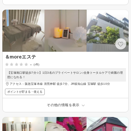
＆moreエステ
-
(-件)
【宝塚南口駅徒歩7分☆】1日3名のプライベートサロン♪全身トータルケアで綺麗の理
想になれる！
アクセス：阪急宝塚本線 清荒神駅 徒歩7分、JR福知山線 宝塚駅 徒歩10分
ポイントが貯まる・使える
その他の情報を表示