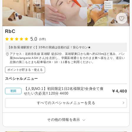
RbC
5.0
(1件)
【奈良/富雄駅前すぐ】35年の実績は信頼の証！安心サロン★
アクセス：近鉄奈良線 富雄駅 徒歩2分、富雄駅東口から南へ約120mほど進み、パン
屋(boulangerie ASH さん)を左折し、学園富雄通りをそのまま東へ坂を上り、道沿い
左側の第二もとまち駐車場の9・10・11番をご利用ください。
ポイントが貯まる・使える
スペシャルメニュー
【人気NO.1】初回限定1日2名様限定!全身全て痩
￥4,400
初回
せたい方必見!! 120分 4400
すべてのスペシャルメニューを見る
その他の情報を表示