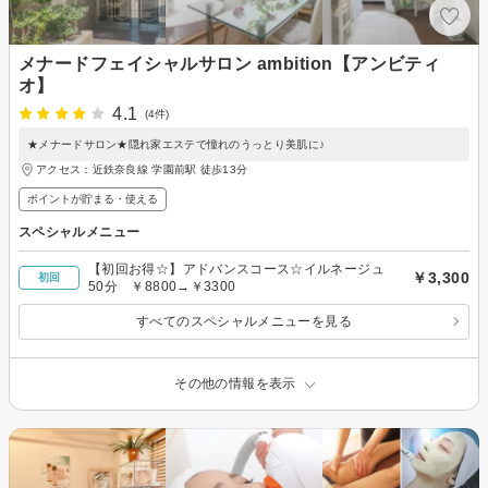
メナードフェイシャルサロン ambition【アンビティ
オ】
4.1
(4件)
★メナードサロン★隠れ家エステで憧れのうっとり美肌に♪
アクセス：近鉄奈良線 学園前駅 徒歩13分
ポイントが貯まる・使える
スペシャルメニュー
【初回お得☆】アドバンスコース☆イルネージュ
￥3,300
初回
50分 ￥8800→￥3300
すべてのスペシャルメニューを見る
その他の情報を表示