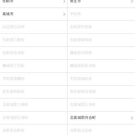
生駒市
香芝市
葛城市
宇陀市
山辺郡山添村
生駒郡平群町
生駒郡三郷町
生駒郡斑鳩町
生駒郡安堵町
磯城郡川西町
磯城郡三宅町
磯城郡田原本町
宇陀郡曽爾村
宇陀郡御杖村
高市郡高取町
高市郡明日香村
北葛城郡上牧町
北葛城郡王寺町
北葛城郡広陵町
北葛城郡河合町
吉野郡吉野町
吉野郡大淀町