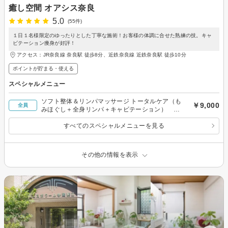
癒し空間 オアシス奈良
5.0
(55件)
１日１名様限定のゆったりとした丁寧な施術！お客様の体調に合せた熟練の技。キャ
ビテーション痩身が好評！
アクセス：JR奈良線 奈良駅 徒歩8分、近鉄奈良線 近鉄奈良駅 徒歩10分
ポイントが貯まる・使える
スペシャルメニュー
ソフト整体＆リンパマッサージ トータルケア（も
￥9,000
全員
みほぐし＋全身リンパ＋キャビテーション） １
８０分
すべてのスペシャルメニューを見る
その他の情報を表示