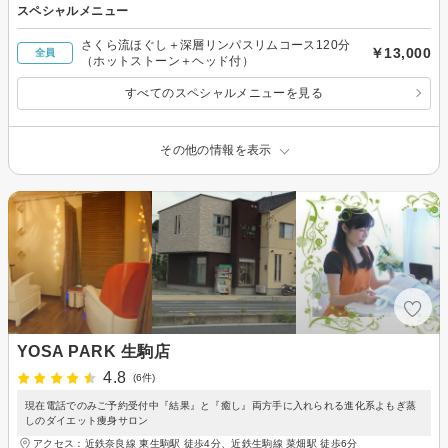
スペシャルメニュー
さくら流ほぐし＋深層リンパスリムコース120分
￥13,000
全員
（ホットストーン＋ヘッド付）
すべてのスペシャルメニューを見る
その他の情報を表示
YOSA PARK 生駒店
4.8
(6件)
現在電話でのみご予約受付中『結果』と『癒し』両方手に入れられる進化系よもぎ蒸
しのダイエット痩身サロン
アクセス：近鉄奈良線 東生駒駅 徒歩4分、近鉄生駒線 菜畑駅 徒歩6分