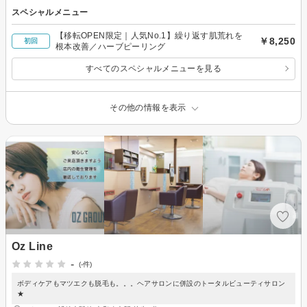
スペシャルメニュー
【移転OPEN限定｜人気No.1】繰り返す肌荒れを
￥8,250
初回
根本改善／ハーブピーリング
すべてのスペシャルメニューを見る
その他の情報を表示
Oz Line
-
(-件)
ボディケアもマツエクも脱毛も。。。ヘアサロンに併設のトータルビューティサロン
★