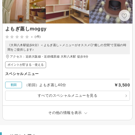
よもぎ蒸しmoggy
-
(-件)
《大和八木駅徒歩9分》＜よもぎ蒸し＞メニューがオススメ◎“癒しの空間”で至福の時
間をご提供します♪
アクセス：近鉄大阪線・近鉄橿原線 大和八木駅 徒歩9分
ポイントが貯まる・使える
スペシャルメニュー
￥3,500
（初回）よもぎ蒸し40分
初回
すべてのスペシャルメニューを見る
その他の情報を表示