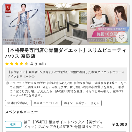
【本格痩身専門店◇骨盤ダイエット】スリムビューティ
ハウス 奈良店
4.5
(6件)
【奈良駅チカ】夏本番!!＼痩せたい方大歓迎／骨盤に着目した本気ダイエットでボディ
メイクをサポート◎
アクセス：近鉄奈良線近鉄奈良駅徒歩4分／他 奈良線奈良駅、近鉄奈良駅4番出口を出
て正面に「三菱東京UFJ銀行」が見えます。駅と銀行の間の小西通りを直進し、右手
に「宝くじ売り場」が見えたら、隣の細い路地を直進。イセヤビルがあり、左手エレ
ベーター3Fになります。
◎ 本日空席あり
楽天スーパーDEAL
ポイントが貯まる・使える
スペシャルメニュー
後日【954円】相当ポイントバック／【美ボディ
￥3,000
初回
メイク】温めケア含む5STEP×骨盤周りケアでス
ッキリ！代謝サポート◎80分￥3000