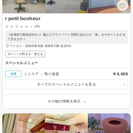
r petit bonheur
-
(-件)
《佐味田川駅徒歩8分♪♪》極上のプライベート空間◎あなたの『美』をサポートをさせ
て頂きます☆
アクセス：近鉄田原本線 佐味田川駅 徒歩8分
ポイントが貯まる・使える
スペシャルメニュー
￥4,400
シミケア － 取り放題
全員
すべてのスペシャルメニューを見る
その他の情報を表示