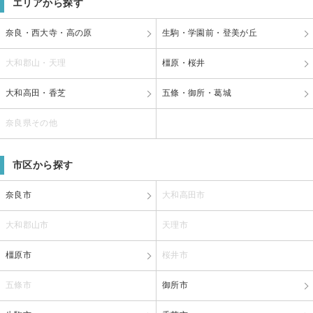
エリアから探す
奈良・西大寺・高の原
生駒・学園前・登美が丘
大和郡山・天理
橿原・桜井
大和高田・香芝
五條・御所・葛城
奈良県その他
市区から探す
奈良市
大和高田市
大和郡山市
天理市
橿原市
桜井市
五條市
御所市