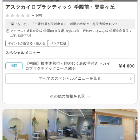
アスクカイロプラクティック 学園前・登美ヶ丘
-
(-件)
「楽になった」 「一番効果が実感出来る」感動の声続々！超実力派サロン！
アクセス：近鉄奈良線 学園前(奈良)駅 徒歩21分、近鉄けいはんな線 学研奈良登美ヶ
丘駅 徒歩21分
ポイントが貯まる・使える
メンズ歓迎
スペシャルメニュー
【初回】根本改善◎＜脚のむくみ改善付き＞カイ
￥4,000
初回
ロプラクティックコース60分
すべてのスペシャルメニューを見る
その他の情報を表示