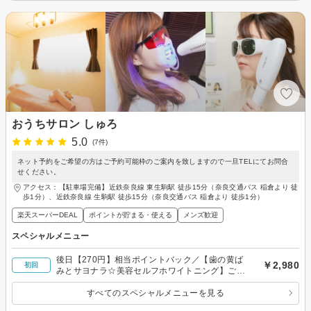
おうちサロン しゅろ
5.0
(7件)
ネット予約をご希望の方はご予約可能枠のご案内を致しますので一旦TELにてお問合
せください。
アクセス：【駐車場完備】近鉄奈良線 東生駒駅 徒歩15分（奈良交通バス 稲倉より 徒
歩1分）、近鉄奈良線 生駒駅 徒歩15分（奈良交通バス 稲倉より 徒歩1分）
楽天スーパーDEAL
ポイントが貯まる・使える
メンズ歓迎
スペシャルメニュー
後日【270円】相当ポイントバック／【歯の黄ば
￥2,980
初回
みとサヨナラ☆美容セルフホワイトニング】ご新
規様 5分×2照射 通常￥6900→￥2980
すべてのスペシャルメニューを見る