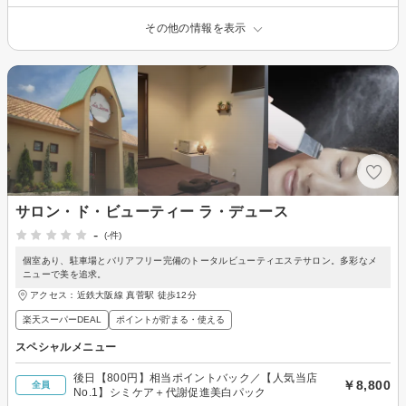
その他の情報を表示
サロン・ド・ビューティー ラ・デュース
-
(-件)
個室あり、駐車場とバリアフリー完備のトータルビューティエステサロン。多彩なメ
ニューで美を追求。
アクセス：近鉄大阪線 真菅駅 徒歩12分
楽天スーパーDEAL
ポイントが貯まる・使える
スペシャルメニュー
後日【800円】相当ポイントバック／【人気当店
￥8,800
全員
No.1】シミケア＋代謝促進美白パック