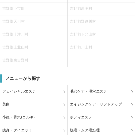
吉野郡下市町
吉野郡黒滝村
吉野郡天川村
吉野郡野迫川村
吉野郡十津川村
吉野郡下北山村
吉野郡上北山村
吉野郡川上村
吉野郡東吉野村
メニューから探す
フェイシャルエステ
毛穴ケア・毛穴エステ
美白
エイジングケア・リフトアップ
小顔・骨気(コルギ)
ボディエステ
痩身・ダイエット
脱毛・ムダ毛処理