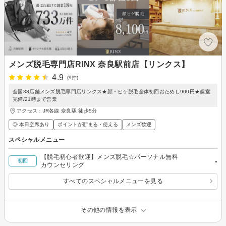
メンズ脱毛専門店RINX 奈良駅前店【リンクス】
4.9
(9件)
全国88店舗メンズ脱毛専門店リンクス★顔・ヒゲ脱毛全体初回おためし900円★個室
完備/21時まで営業
アクセス：JR各線 奈良駅 徒歩5分
◎ 本日空席あり
ポイントが貯まる・使える
メンズ歓迎
スペシャルメニュー
【脱毛初心者歓迎】メンズ脱毛☆パーソナル無料
-
初回
カウンセリング
すべてのスペシャルメニューを見る
その他の情報を表示