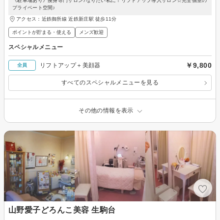
《駐車場あり》痩身専門サロン♪なりたい私に！リフトアップ導入サロン☆完全個室の
プライベート空間♪
アクセス：近鉄御所線 近鉄新庄駅 徒歩11分
ポイントが貯まる・使える
メンズ歓迎
スペシャルメニュー
￥9,800
リフトアップ＋美顔器
全員
すべてのスペシャルメニューを見る
その他の情報を表示
山野愛子どろんこ美容 生駒台