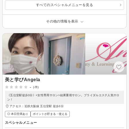
すべてのスペシャルメニューを見る
その他の情報を表示
美と学びAngela
-
(-件)
《五位堂駅徒歩3分》<女性専用サロン>結果重視サロン。ブライダルエステ人気サロ
ン！
アクセス：近鉄大阪線 五位堂駅 徒歩3分
◎ 本日空席あり
ポイントが貯まる・使える
スペシャルメニュー