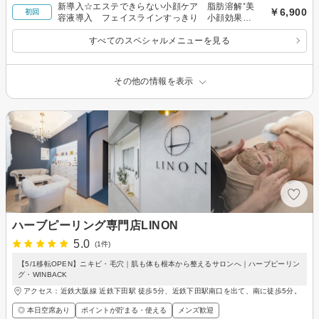
新導入☆エステできらない小顔ケア 脂肪溶解⁺美
￥6,900
初回
容液導入 フェイスラインすっきり 小顔効果絶
大！
すべてのスペシャルメニューを見る
その他の情報を表示
ハーブピーリング専門店LINON
5.0
(1件)
【5/1移転OPEN】ニキビ・毛穴｜肌も体も根本から整えるサロンへ｜ハーブピーリン
グ・WINBACK
アクセス：近鉄大阪線 近鉄下田駅 徒歩5分、近鉄下田駅南口を出て、南に徒歩5分。
◎ 本日空席あり
ポイントが貯まる・使える
メンズ歓迎