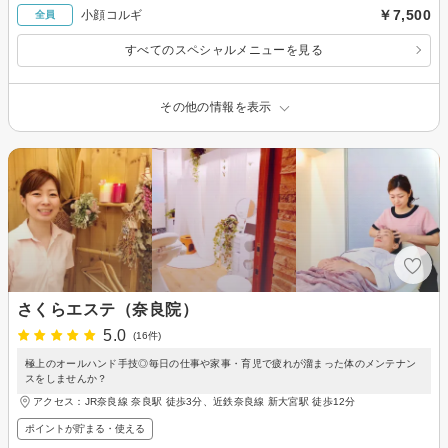
￥7,500
小顔コルギ
全員
すべてのスペシャルメニューを見る
その他の情報を表示
さくらエステ（奈良院）
5.0
(16件)
極上のオールハンド手技◎毎日の仕事や家事・育児で疲れが溜まった体のメンテナン
スをしませんか？
アクセス：JR奈良線 奈良駅 徒歩3分、近鉄奈良線 新大宮駅 徒歩12分
ポイントが貯まる・使える