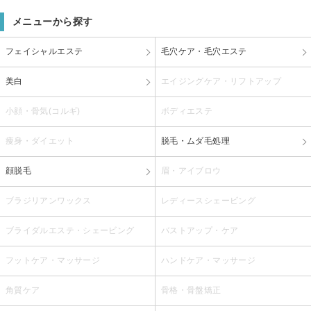
メニューから探す
フェイシャルエステ
毛穴ケア・毛穴エステ
美白
エイジングケア・リフトアップ
小顔・骨気(コルギ)
ボディエステ
痩身・ダイエット
脱毛・ムダ毛処理
顔脱毛
眉・アイブロウ
ブラジリアンワックス
レディースシェービング
ブライダルエステ・シェービング
バストアップ・ケア
フットケア・マッサージ
ハンドケア・マッサージ
角質ケア
骨格・骨盤矯正