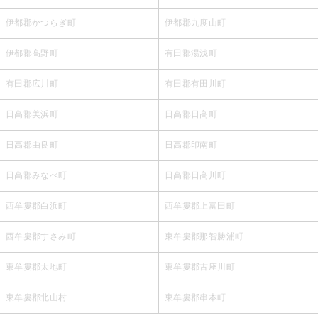
伊都郡かつらぎ町
伊都郡九度山町
伊都郡高野町
有田郡湯浅町
有田郡広川町
有田郡有田川町
日高郡美浜町
日高郡日高町
日高郡由良町
日高郡印南町
日高郡みなべ町
日高郡日高川町
西牟婁郡白浜町
西牟婁郡上富田町
西牟婁郡すさみ町
東牟婁郡那智勝浦町
東牟婁郡太地町
東牟婁郡古座川町
東牟婁郡北山村
東牟婁郡串本町