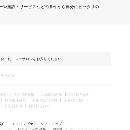
ューや施設・サービスなどの条件から自分にピッタリの
に合ったエステサロンをお探しください。
取県その他
美町
八頭郡若桜町
八頭郡智頭町
八頭郡八頭町
東伯郡北栄町
西伯郡日吉津村
西伯郡大山町
日野郡日野町
日野郡江府町
美白
エイジングケア・リフトアップ
イエット
脱毛・ムダ毛処理
顔脱毛
眉・アイブロウ