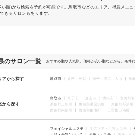
多い順)から検索＆予約が可能です。鳥取市などのエリア、得意メニ
約できるサロンもあります。
県のサロン一覧
おすすめ順や人気順、価格が安い順などから、条件
リアから探す
鳥取市
倉吉・三朝
米子・境港・大山
鳥
鳥取市
米子市
倉吉市
境港市
岩美郡岩
区から探す
東伯郡三朝町
東伯郡湯梨浜町
東伯郡琴浦町
西伯郡南部町
西伯郡伯耆町
日野郡日南町
フェイシャルエステ
毛穴ケア・毛穴エステ
小顔・骨気(コルギ)
ボディエステ
痩身・ダ