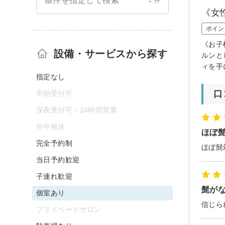
-
条件を指定して検索
件
《女
ポイン
《お子
設備・サービスから探す
ルンと
ィを手
指定なし
口
早朝受付可
深夜受付可・24時間営業
年中無休
ほぼ
完全予約制
ほぼ髭
当日予約歓迎
子連れ歓迎
髭が
個室あり
信じら
プライベートサロン