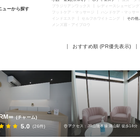
ブラジリアンワックス
レディースシェービング
ニューから探す
フットケア・マッサージ
ハンドケア・マッサー
インドエステ
セルフホワイトニング
その他
メンズ眉・アイブロウ
おすすめ順 (PR優先表示)
RM∞
(チャーム)
5.0
(26件)
アクセス：JR山陰本線 湖山駅 徒歩18分