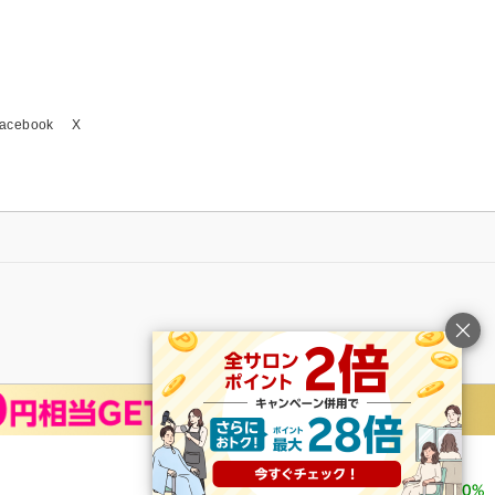
acebook
X