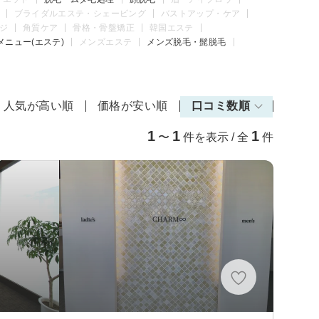
ブライダルエステ・シェービング
バストアップ・ケア
ジ
角質ケア
骨格・骨盤矯正
韓国エステ
メニュー(エステ)
メンズエステ
メンズ脱毛・髭脱毛
人気が高い順
価格が安い順
口コミ数順
1
1
1
〜
件を表示 / 全
件