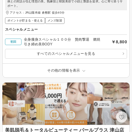
体との対話が生む理想の美。熟練技と韓国美容で小顔と艶肌を追求。心に寄り添うサ
ポート。
アクセス：JR山陽本線 倉敷駅 徒歩40分
ポイントが貯まる・使える
メンズ歓迎
スペシャルメニュー
全身痩身スペシャル１００分 贅肉撃退 燃焼
￥8,800
初回
引き締め美BODY
すべてのスペシャルメニューを見る
その他の情報を表示
美肌脱毛＆トータルビューティー パールプラス 津山店