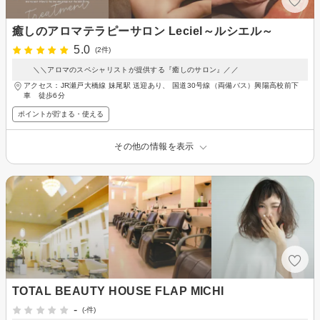
癒しのアロマテラピーサロン Leciel～ルシエル～
5.0
(2件)
＼＼アロマのスペシャリストが提供する『癒しのサロン』／／
アクセス：JR瀬戸大橋線 妹尾駅 送迎あり、 国道30号線（両備バス）興陽高校前下
車 徒歩6分
ポイントが貯まる・使える
その他の情報を表示
TOTAL BEAUTY HOUSE FLAP MICHI
-
(-件)