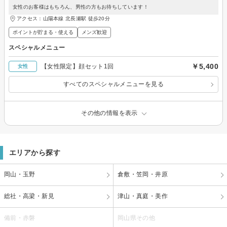
女性のお客様はもちろん、男性の方もお待ちしています！
アクセス：山陽本線 北長瀬駅 徒歩20分
ポイントが貯まる・使える
メンズ歓迎
スペシャルメニュー
￥5,400
【女性限定】顔セット1回
女性
すべてのスペシャルメニューを見る
その他の情報を表示
エリアから探す
岡山・玉野
倉敷・笠岡・井原
総社・高梁・新見
津山・真庭・美作
備前・赤磐
岡山県その他