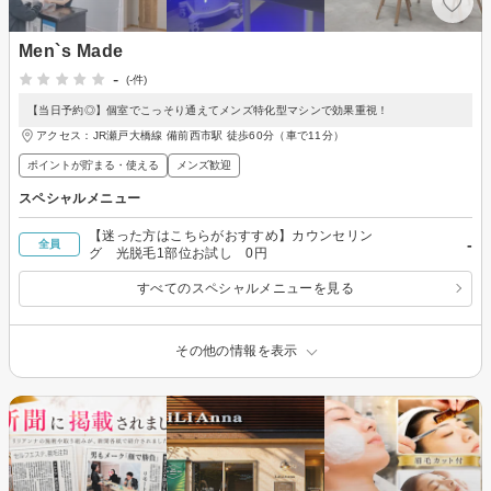
Men`s Made
-
(-件)
【当日予約◎】個室でこっそり通えてメンズ特化型マシンで効果重視！
アクセス：JR瀬戸大橋線 備前西市駅 徒歩60分（車で11分）
ポイントが貯まる・使える
メンズ歓迎
スペシャルメニュー
【迷った方はこちらがおすすめ】カウンセリン
-
全員
グ 光脱毛1部位お試し 0円
すべてのスペシャルメニューを見る
その他の情報を表示