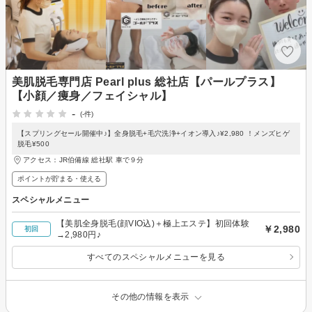
美肌脱毛専門店 Pearl plus 総社店【パールプラス】
【小顔／痩身／フェイシャル】
-
(-件)
【スプリングセール開催中♪】全身脱毛+毛穴洗浄+イオン導入♪¥2,980 ！メンズヒゲ
脱毛¥500
アクセス：JR伯備線 総社駅 車で９分
ポイントが貯まる・使える
スペシャルメニュー
【美肌全身脱毛(顔VIO込)＋極上エステ】初回体験
￥2,980
初回
→2,980円♪
すべてのスペシャルメニューを見る
その他の情報を表示