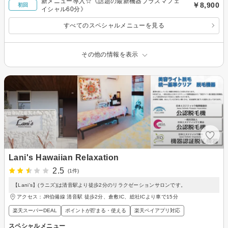
新メニュー導入☆《話題の最新機器プラズマフェ
￥8,900
初回
イシャル60分》
すべてのスペシャルメニューを見る
その他の情報を表示
Lani's Hawaiian Relaxation
2.5
(1件)
【Lani's】(ラニズ)は清音駅より徒歩2分のリラクゼーションサロンです。
アクセス：JR伯備線 清音駅 徒歩2分、倉敷IC、総社ICより車で15分
楽天スーパーDEAL
ポイントが貯まる・使える
楽天ペイアプリ対応
スペシャルメニュー