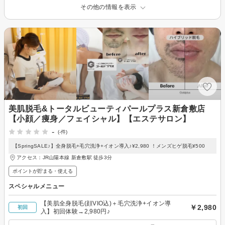
その他の情報を表示
美肌脱毛&トータルビューティパールプラス新倉敷店
【小顔／痩身／フェイシャル】【エステサロン】
-
(-件)
【SpringSALE♪】全身脱毛+毛穴洗浄+イオン導入♪¥2,980 ！メンズヒゲ脱毛¥500
アクセス：JR山陽本線 新倉敷駅 徒歩3分
ポイントが貯まる・使える
スペシャルメニュー
【美肌全身脱毛(顔VIO込)＋毛穴洗浄+イオン導
￥2,980
初回
入】初回体験→2,980円♪