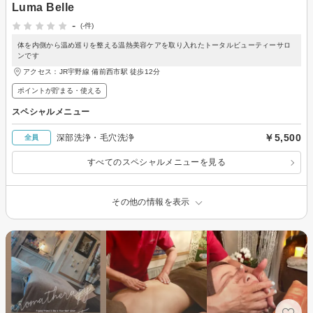
Luma Belle
-
(-件)
体を内側から温め巡りを整える温熱美容ケアを取り入れたトータルビューティーサロ
ンです
アクセス：JR宇野線 備前西市駅 徒歩12分
ポイントが貯まる・使える
スペシャルメニュー
￥5,500
深部洗浄・毛穴洗浄
全員
すべてのスペシャルメニューを見る
その他の情報を表示