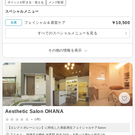
ポイントが貯まる・使える
メンズ歓迎
スペシャルメニュー
￥10,500
フェイシャル＆肩首ケア
全員
すべてのスペシャルメニューを見る
その他の情報を表示
Aesthetic Salon OHANA
-
(-件)
【エレクトポレーション】に特化した美肌再生フェイシャルケアSalon
アクセス：JR瀬戸大橋線 妹尾駅 徒歩24分・大福バス停から徒歩1分