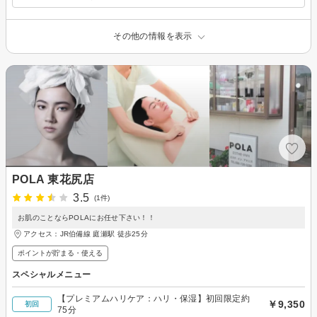
その他の情報を表示
POLA 東花尻店
3.5
(1件)
お肌のことならPOLAにお任せ下さい！！
アクセス：JR伯備線 庭瀬駅 徒歩25分
ポイントが貯まる・使える
スペシャルメニュー
【プレミアムハリケア：ハリ・保湿】初回限定約
￥9,350
初回
75分