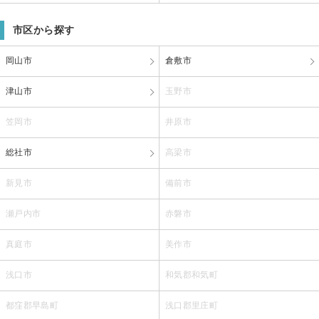
市区から探す
岡山市
倉敷市
津山市
玉野市
笠岡市
井原市
総社市
高梁市
新見市
備前市
瀬戸内市
赤磐市
真庭市
美作市
浅口市
和気郡和気町
都窪郡早島町
浅口郡里庄町