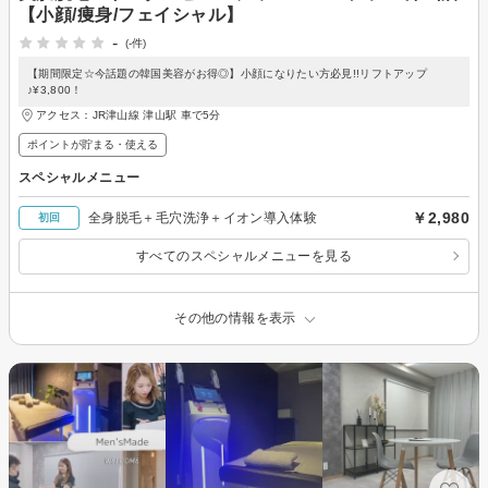
【小顔/痩身/フェイシャル】
-
(-件)
【期間限定☆今話題の韓国美容がお得◎】小顔になりたい方必見!!リフトアップ
♪¥3,800！
アクセス：JR津山線 津山駅 車で5分
ポイントが貯まる・使える
スペシャルメニュー
￥2,980
全身脱毛＋毛穴洗浄＋イオン導入体験
初回
すべてのスペシャルメニューを見る
その他の情報を表示