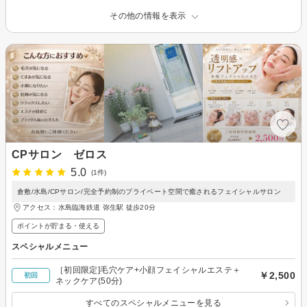
その他の情報を表示
CPサロン ゼロス
5.0
(1件)
倉敷/水島/CPサロン/完全予約制のプライベート空間で癒されるフェイシャルサロン
アクセス：水島臨海鉄道 弥生駅 徒歩20分
ポイントが貯まる・使える
スペシャルメニュー
［初回限定]毛穴ケア+小顔フェイシャルエステ＋
￥2,500
初回
ネックケア(50分)
すべてのスペシャルメニューを見る