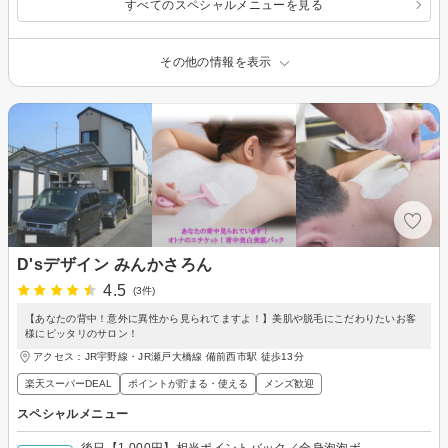
すべてのスペシャルメニューを見る
その他の情報を表示
D'sデザイン みんかさろん
4.5
(3件)
【あなたの背中！意外に異性から見られてますよ！】美肌や脱毛にこだわりたいお客
様にピッタリのサロン！
アクセス：JR宇野線・JR瀬戸大橋線 備前西市駅 徒歩13分
楽天スーパーDEAL
ポイントが貯まる・使える
メンズ歓迎
スペシャルメニュー
後日【1,000円】相当ポイントバック／全身泡泡ボ