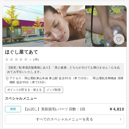
ほぐし屋てあて
-
(-件)
【個室／駐車場店舗裏側にあり】「美と健康」どちらが欠けても輝けません！心を込
めてお手伝いいたします。
アクセス：岡山電軌東山本線 東山駅 徒歩55分（車で10分）、岡山電軌清輝橋線 清輝
橋駅 徒歩55分（車で10分）
ポイントが貯まる・使える
メンズ歓迎
スペシャルメニュー
￥4,810
【お試し】美肌脱毛Lパーツ 回数：1回
初回
すべてのスペシャルメニューを見る