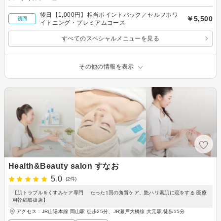
後日【1,000円】相当ポイントバック／セルフホワ
￥5,500
初回
イトニング・プレミアムコース
すべてのスペシャルメニューを見る
その他の情報を表示
Health&Beauty salon すなお
5.0
(2件)
【肌トラブル＆くすみケア専門 たった1回の角質ケア、艶ハリ素肌に恋をする 医療
用幹細取扱店】
アクセス：JR山陽本線 岡山駅 徒歩25分、JR瀬戸大橋線 大元駅 徒歩15分