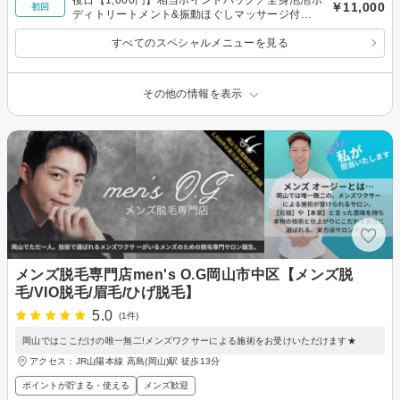
￥11,000
初回
ディトリートメント&振動ほぐしマッサージ付
（60分）新規限定 11,000円
すべてのスペシャルメニューを見る
その他の情報を表示
メンズ脱毛専門店men's O.G岡山市中区【メンズ脱
毛/VIO脱毛/眉毛/ひげ脱毛】
5.0
(1件)
岡山ではここだけの唯一無二!メンズワクサーによる施術をお受けいただけます★
アクセス：JR山陽本線 高島(岡山)駅 徒歩13分
ポイントが貯まる・使える
メンズ歓迎