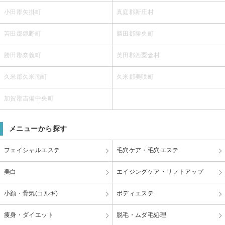
小田郡矢掛町
真庭郡新庄村
苫田郡鏡野町
勝田郡勝央町
勝田郡奈義町
英田郡西粟倉村
久米郡久米南町
久米郡美咲町
加賀郡吉備中央町
メニューから探す
フェイシャルエステ
毛穴ケア・毛穴エステ
美白
エイジングケア・リフトアップ
小顔・骨気(コルギ)
ボディエステ
痩身・ダイエット
脱毛・ムダ毛処理