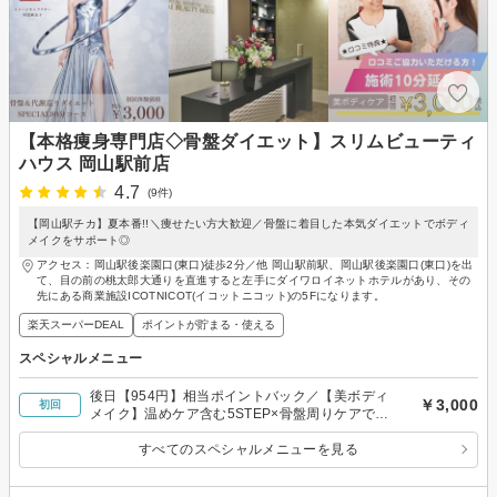
【本格痩身専門店◇骨盤ダイエット】スリムビューティ
ハウス 岡山駅前店
4.7
(9件)
【岡山駅チカ】夏本番!!＼痩せたい方大歓迎／骨盤に着目した本気ダイエットでボディ
メイクをサポート◎
アクセス：岡山駅後楽園口(東口)徒歩2分／他 岡山駅前駅、岡山駅後楽園口(東口)を出
て、目の前の桃太郎大通りを直進すると左手にダイワロイネットホテルがあり、その
先にある商業施設ICOTNICOT(イコットニコット)の5Fになります。
楽天スーパーDEAL
ポイントが貯まる・使える
スペシャルメニュー
後日【954円】相当ポイントバック／【美ボディ
￥3,000
初回
メイク】温めケア含む5STEP×骨盤周りケアでス
ッキリ！代謝サポート◎80分￥3000
すべてのスペシャルメニューを見る