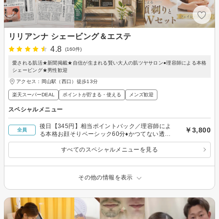
リリアンナ シェービング＆エステ
4.8
(160件)
愛される肌活★新聞掲載★自信が生まれる賢い大人の肌ツヤサロン●理容師による本格
シェービング★男性歓迎
アクセス：岡山駅（西口）徒歩13分
楽天スーパーDEAL
ポイントが貯まる・使える
メンズ歓迎
スペシャルメニュー
後日【345円】相当ポイントバック／理容師によ
￥3,800
全員
る本格お顔そりベーシック60分♦︎かつてない透明
感ー白雪のような美しい素肌へ
すべてのスペシャルメニューを見る
その他の情報を表示