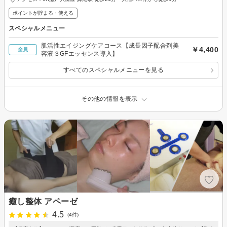
ポイントが貯まる・使える
スペシャルメニュー
肌活性エイジングケアコース【成長因子配合剤美
￥4,400
全員
容液３GFエッセンス導入】
すべてのスペシャルメニューを見る
その他の情報を表示
癒し整体 アペーゼ
4.5
(4件)