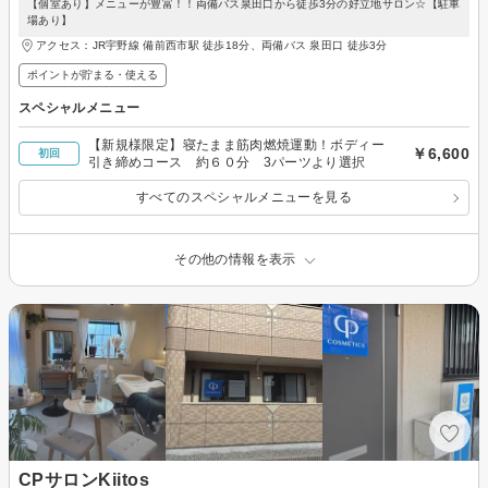
【個室あり】メニューが豊富！！両備バス泉田口から徒歩3分の好立地サロン☆【駐車
場あり】
アクセス：JR宇野線 備前西市駅 徒歩18分、両備バス 泉田口 徒歩3分
ポイントが貯まる・使える
スペシャルメニュー
【新規様限定】寝たまま筋肉燃焼運動！ボディー
￥6,600
初回
引き締めコース 約６０分 3パーツより選択
すべてのスペシャルメニューを見る
その他の情報を表示
CPサロンKiitos