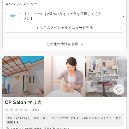
スペシャルメニュー
【メニューにお悩みの方はコチラを選択してくだ
-
男性
さい】
すべてのスペシャルメニューを見る
その他の情報を表示
CP Salon マリカ
-
(-件)
キレイな美肌をしっかり！長く！キープ♪ツヤ・潤いたっぷりのツルンとしたモチ肌が
実現★★
アクセス：JR瀬戸大橋線 茶屋町駅 徒歩25分