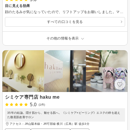
目に見える効果
顔のたるみが気になっていたので、リフトアップをお願いしました。マシンでの刺激や経絡のマッサージなど気持ちよく施術していただいた結果、平面的なＵ字型だった顔のラインが奥行きのあるＶ字型になり、思った以上の効果に驚きました！
すべての口コミを見る
その他の情報を表示
シミケア専門店 haku me
5.0
(1件)
35年の結論。隠す肌から、魅せる肌へ。《シミケア×ピーリング》エステの枠を超え
た徹底肌改善サロン
アクセス：JR山陽本線・JR可部線 横川（広島）駅 徒歩3分