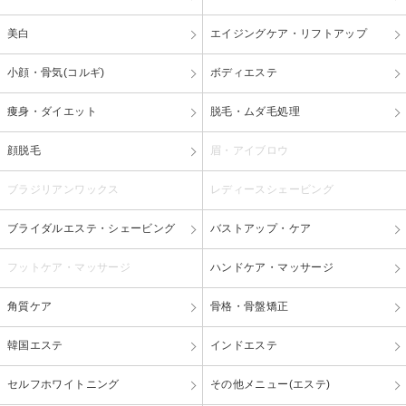
美白
エイジングケア・リフトアップ
小顔・骨気(コルギ)
ボディエステ
痩身・ダイエット
脱毛・ムダ毛処理
顔脱毛
眉・アイブロウ
ブラジリアンワックス
レディースシェービング
ブライダルエステ・シェービング
バストアップ・ケア
フットケア・マッサージ
ハンドケア・マッサージ
角質ケア
骨格・骨盤矯正
韓国エステ
インドエステ
セルフホワイトニング
その他メニュー(エステ)