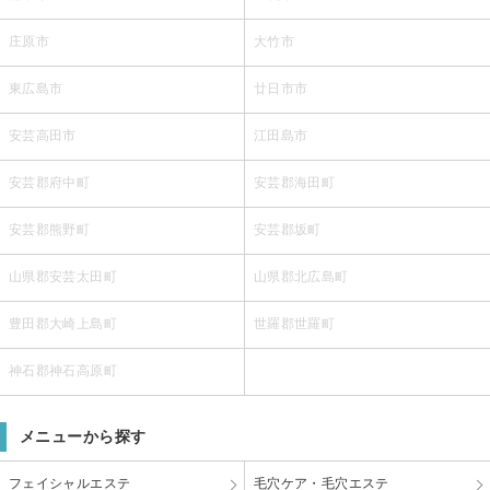
庄原市
大竹市
東広島市
廿日市市
安芸高田市
江田島市
安芸郡府中町
安芸郡海田町
安芸郡熊野町
安芸郡坂町
山県郡安芸太田町
山県郡北広島町
豊田郡大崎上島町
世羅郡世羅町
神石郡神石高原町
メニューから探す
フェイシャルエステ
毛穴ケア・毛穴エステ