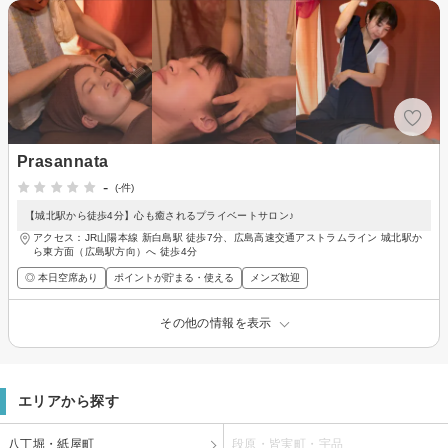
Prasannata
-
(-件)
【城北駅から徒歩4分】心も癒されるプライベートサロン♪
アクセス：JR山陽本線 新白島駅 徒歩7分、広島高速交通アストラムライン 城北駅か
ら東方面（広島駅方向）へ 徒歩4分
◎ 本日空席あり
ポイントが貯まる・使える
メンズ歓迎
その他の情報を表示
エリアから探す
八丁堀・紙屋町
段原・皆実町・宇品