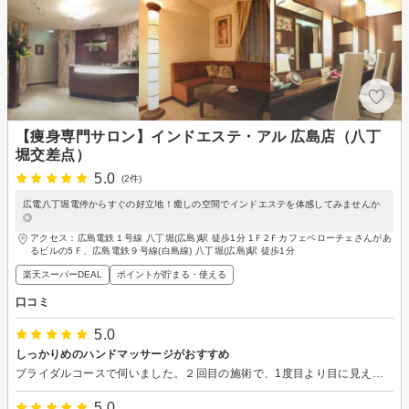
【痩身専門サロン】インドエステ・アル 広島店（八丁
堀交差点）
5.0
(2件)
広電八丁堀電停からすぐの好立地！癒しの空間でインドエステを体感してみませんか
◎
アクセス：広島電鉄１号線 八丁堀(広島)駅 徒歩1分 1Ｆ2Ｆカフェベローチェさんがあ
るビルの5Ｆ、広島電鉄９号線(白島線) 八丁堀(広島)駅 徒歩1分
楽天スーパーDEAL
ポイントが貯まる・使える
口コミ
5.0
しっかりめのハンドマッサージがおすすめ
ブライダルコースで伺いました。２回目の施術で、1度目より目に見えて汗のかく量が増え、体重も落ちていて驚きました！！！しっかりめのハンドマッサージが好きな私にとって、とても丁度よい力加減で気持ち良いです。 皆さんの優しい心遣いのある接客に安心してお任せできます。目標体重まで落とせそうで次回の施術も楽しみにしております、よろしくお願いします。
5.0