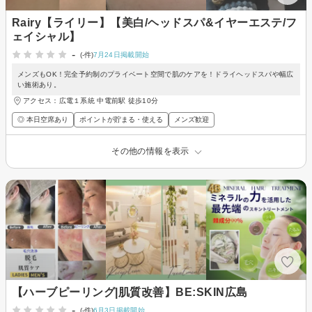
Rairy【ライリー】【美白/ヘッドスパ&イヤーエステ/フ
ェイシャル】
-
(-件)
7月24日掲載開始
メンズもOK！完全予約制のプライベート空間で肌のケアを！ドライヘッドスパや幅広
い施術あり。
アクセス：広電１系統 中電前駅 徒歩10分
◎ 本日空席あり
ポイントが貯まる・使える
メンズ歓迎
その他の情報を表示
【ハーブピーリング|肌質改善】BE:SKIN広島
-
(-件)
6月3日掲載開始