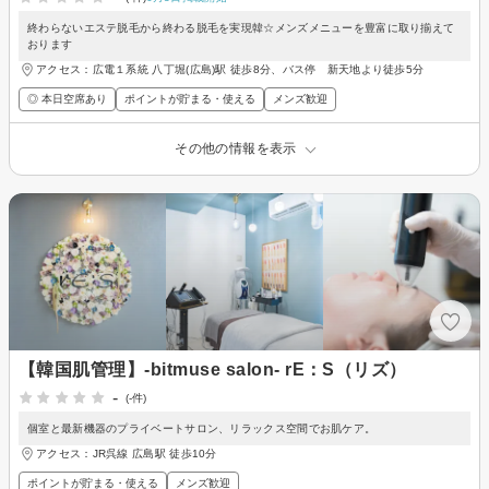
終わらないエステ脱毛から終わる脱毛を実現韓☆メンズメニューを豊富に取り揃えて
おります
アクセス：広電１系統 八丁堀(広島)駅 徒歩8分、バス停 新天地より徒歩5分
◎ 本日空席あり
ポイントが貯まる・使える
メンズ歓迎
その他の情報を表示
【韓国肌管理】-bitmuse salon- rE：S（リズ）
-
(-件)
個室と最新機器のプライベートサロン、リラックス空間でお肌ケア。
アクセス：JR呉線 広島駅 徒歩10分
ポイントが貯まる・使える
メンズ歓迎