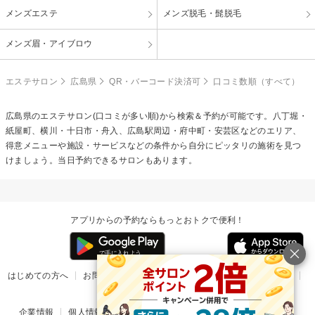
メンズエステ
メンズ脱毛・髭脱毛
メンズ眉・アイブロウ
エステサロン
広島県
QR・バーコード決済可
口コミ数順（すべて）
広島県のエステサロン(口コミが多い順)から検索＆予約が可能です。八丁堀・
紙屋町、横川・十日市・舟入、広島駅周辺・府中町・安芸区などのエリア、
得意メニューや施設・サービスなどの条件から自分にピッタリの施術を見つ
けましょう。当日予約できるサロンもあります。
アプリからの予約ならもっとおトクで便利！
はじめての方へ
お問い合わせ
ヘルプ
リリース情報
利用規約
掲載ご希望のサロン様
企業情報
個人情報保護方針
楽天のサービス一覧
アプリ一覧