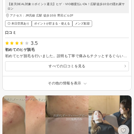
【楽天DEAL対象☆ポイント還元】ヒゲ・VIO都度払いOk！広駅徒歩10分の隠れ家サ
ロン
アクセス：JR呉線 広駅 徒歩10分 野呂ビル2F
◎ 本日空席あり
ポイントが貯まる・使える
メンズ歓迎
口コミ
3.5
初めてのヒゲ脱毛
初めてヒゲ脱毛を行いました。説明も丁寧で痛みもチクッとするぐらいでした。店の雰囲気もよく感染対策もバッチリで安心して施術を受けれました。
すべての口コミを見る
その他の情報を表示