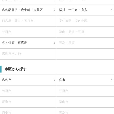
広島駅周辺・府中町・安芸区
横川・十日市・舟入
西広島・井口・五日市
安佐南区・安佐北区
廿日市
福山・尾道・三原
呉・竹原・東広島
三次・庄原
広島県その他
市区から探す
広島市
呉市
竹原市
三原市
尾道市
福山市
府中市
三次市